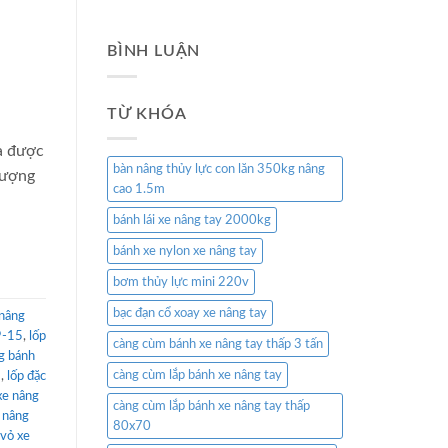
BÌNH LUẬN
TỪ KHÓA
a được
bàn nâng thủy lực con lăn 350kg nâng
lượng
cao 1.5m
bánh lái xe nâng tay 2000kg
bánh xe nylon xe nâng tay
bơm thủy lực mini 220v
bạc đạn cổ xoay xe nâng tay
 nâng
9-15
,
lốp
càng cùm bánh xe nâng tay thấp 3 tấn
ng bánh
càng cùm lắp bánh xe nâng tay
8
,
lốp đặc
xe nâng
càng cùm lắp bánh xe nâng tay thấp
e nâng
80x70
vỏ xe