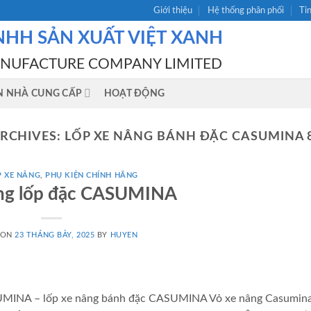
Giới thiệu
Hệ thống phân phối
Ti
NHH SẢN XUẤT VIỆT XANH
ANUFACTURE COMPANY LIMITED
N NHÀ CUNG CẤP
HOẠT ĐỘNG
ARCHIVES:
LỐP XE NÂNG BÁNH ĐẶC CASUMINA 8
P XE NÂNG
,
PHỤ KIỆN CHÍNH HÃNG
âng lốp đặc CASUMINA
 ON
23 THÁNG BẢY, 2025
BY
HUYEN
ASUMINA – lốp xe nâng bánh đặc CASUMINA Vỏ xe nâng Casumin