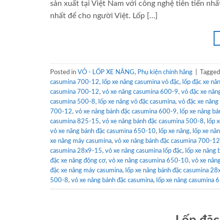
sản xuất tại Việt Nam với công nghệ tiên tiến n
nhất để cho người Việt. Lốp […]
Posted in
VỎ - LỐP XE NÂNG
,
Phụ kiện chính hãng
|
Tagge
casumina 700-12
,
lốp xe nâng casumina vỏ đặc
,
lốp đặc xe nâ
casumina 700-12
,
vỏ xe nâng casumina 600-9
,
vỏ đặc xe nân
casumina 500-8
,
lốp xe nâng vỏ đặc casumina
,
vỏ đặc xe nâng
700-12
,
vỏ xe nâng bánh đặc casumina 600-9
,
lốp xe nâng bá
casumina 825-15
,
vỏ xe nâng bánh đặc casumina 500-8
,
lốp 
vỏ xe nâng bánh đặc casumina 650-10
,
lốp xe nâng
,
lốp xe nâ
xe nâng máy casumina
,
vỏ xe nâng bánh đặc casumina 700-12
casumina 28x9-15
,
vỏ xe nâng casumina lốp đặc
,
lốp xe nâng
đặc xe nâng động cơ
,
vỏ xe nâng casumina 650-10
,
vỏ xe nân
đặc xe nâng máy casumina
,
lốp xe nâng bánh đặc casumina 2
500-8
,
vỏ xe nâng bánh đặc casumina
,
lốp xe nâng casumina 