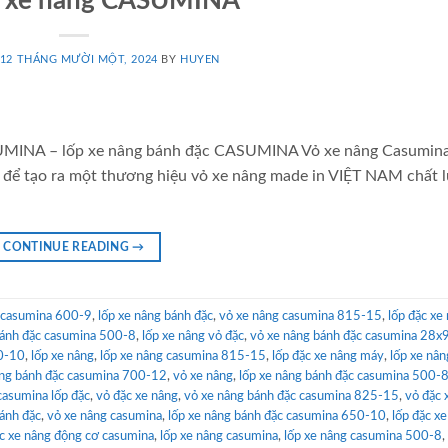
c xe nâng CASUMINA
12 THÁNG MƯỜI MỘT, 2024
BY
HUYEN
ASUMINA – lốp xe nâng bánh đặc CASUMINA Vỏ xe nâng Casumin
ất, để tạo ra một thương hiệu vỏ xe nâng made in VIỆT NAM chất 
CONTINUE READING
→
c casumina 600-9
,
lốp xe nâng bánh đặc
,
vỏ xe nâng casumina 815-15
,
lốp đặc xe
bánh đặc casumina 500-8
,
lốp xe nâng vỏ đặc
,
vỏ xe nâng bánh đặc casumina 28x
50-10
,
lốp xe nâng
,
lốp xe nâng casumina 815-15
,
lốp đặc xe nâng máy
,
lốp xe nâ
âng bánh đặc casumina 700-12
,
vỏ xe nâng
,
lốp xe nâng bánh đặc casumina 500-
casumina lốp đặc
,
vỏ đặc xe nâng
,
vỏ xe nâng bánh đặc casumina 825-15
,
vỏ đặc 
ánh đặc
,
vỏ xe nâng casumina
,
lốp xe nâng bánh đặc casumina 650-10
,
lốp đặc x
c xe nâng động cơ casumina
,
lốp xe nâng casumina
,
lốp xe nâng casumina 500-8
,