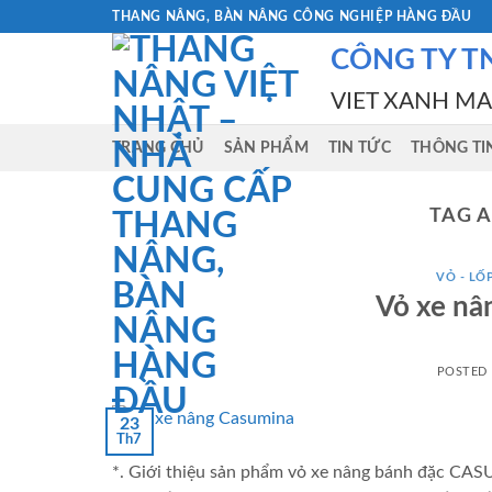
Skip
THANG NÂNG, BÀN NÂNG CÔNG NGHIỆP HÀNG ĐẦU
to
CÔNG TY T
content
VIET XANH M
TRANG CHỦ
SẢN PHẨM
TIN TỨC
THÔNG TI
TAG 
VỎ - LỐ
Vỏ xe n
POSTED
23
Th7
*. Giới thiệu sản phẩm vỏ xe nâng bánh đặc C