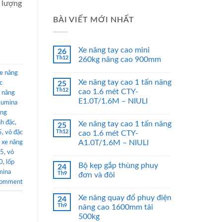
t lượng
BÀI VIẾT MỚI NHẤT
Xe nâng tay cao mini
26
Th12
260kg nâng cao 900mm
e nâng
Xe nâng tay cao 1 tấn nâng
c
25
Th12
cao 1.6 mét CTY-
 nâng
E1.0T/1.6M – NIULI
sumina
âng
nh đặc
,
Xe nâng tay cao 1 tấn nâng
25
Th12
5
,
vỏ đặc
cao 1.6 mét CTY-
A1.0T/1.6M – NIULI
 xe nâng
15
,
vỏ
0
,
lốp
Bộ kẹp gắp thùng phuy
24
mina
Th9
đơn và đôi
comment
Xe nâng quay đổ phuy điện
24
Th9
nâng cao 1600mm tải
500kg