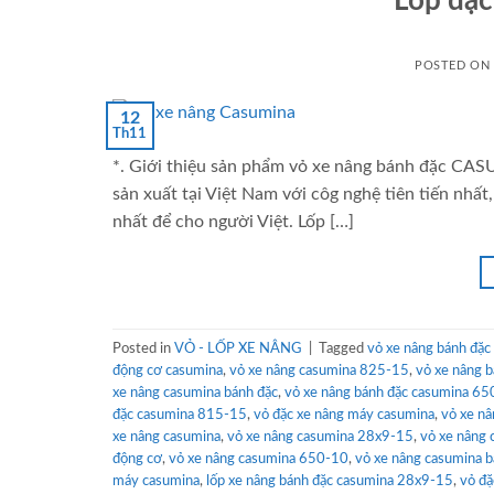
Lốp đặ
POSTED ON
12
Th11
*. Giới thiệu sản phẩm vỏ xe nâng bánh đặc C
sản xuất tại Việt Nam với côg nghệ tiên tiến nh
nhất để cho người Việt. Lốp […]
Posted in
VỎ - LỐP XE NÂNG
|
Tagged
vỏ xe nâng bánh đặ
động cơ casumina
,
vỏ xe nâng casumina 825-15
,
vỏ xe nâng 
xe nâng casumina bánh đặc
,
vỏ xe nâng bánh đặc casumina 6
đặc casumina 815-15
,
vỏ đặc xe nâng máy casumina
,
vỏ xe n
xe nâng casumina
,
vỏ xe nâng casumina 28x9-15
,
vỏ xe nâng 
động cơ
,
vỏ xe nâng casumina 650-10
,
vỏ xe nâng casumina b
máy casumina
,
lốp xe nâng bánh đặc casumina 28x9-15
,
vỏ đặ