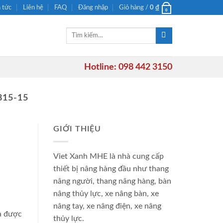
n tức
Liên hệ
FAQ
Đăng nhập
Giỏ hàng /
0
₫
0
Tìm
kiếm:
Hotline: 098 442 3150
15-15
GIỚI THIỆU
Viet Xanh MHE là nhà cung cấp
thiết bị nâng hàng đầu như thang
nâng người, thang nâng hàng, bàn
nâng thủy lực, xe nâng bàn, xe
nâng tay, xe nâng điện, xe nâng
a được
thủy lực.