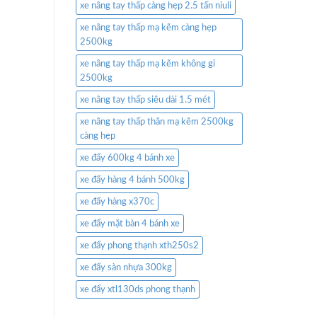
xe nâng tay thấp càng hẹp 2.5 tấn niuli
xe nâng tay thấp mạ kẽm càng hẹp
2500kg
xe nâng tay thấp mạ kẽm không gỉ
2500kg
xe nâng tay thấp siêu dài 1.5 mét
xe nâng tay thấp thân mạ kẽm 2500kg
càng hẹp
xe đẩy 600kg 4 bánh xe
xe đẩy hàng 4 bánh 500kg
xe đẩy hàng x370c
xe đẩy mặt bàn 4 bánh xe
xe đẩy phong thạnh xth250s2
xe đẩy sàn nhựa 300kg
xe đẩy xtl130ds phong thạnh