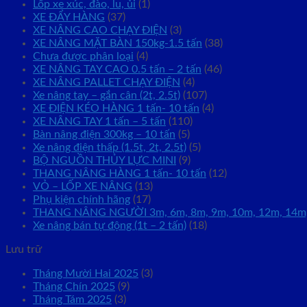
Lốp xe xúc, đào, lu, ủi
(1)
XE ĐẨY HÀNG
(37)
XE NÂNG CAO CHẠY ĐIỆN
(3)
XE NÂNG MẶT BÀN 150kg-1.5 tấn
(38)
Chưa được phân loại
(4)
XE NÂNG TAY CAO 0.5 tấn – 2 tấn
(46)
XE NÂNG PALLET CHẠY ĐIỆN
(4)
Xe nâng tay – gắn cân (2t, 2.5t)
(107)
XE ĐIỆN KÉO HÀNG 1 tấn- 10 tấn
(4)
XE NÂNG TAY 1 tấn – 5 tấn
(110)
Bàn nâng điện 300kg – 10 tấn
(5)
Xe nâng điện thấp (1.5t, 2t, 2.5t)
(5)
BỘ NGUỒN THỦY LỰC MINI
(9)
THANG NÂNG HÀNG 1 tấn- 10 tấn
(12)
VỎ – LỐP XE NÂNG
(13)
Phụ kiện chính hãng
(17)
THANG NÂNG NGƯỜI 3m, 6m, 8m, 9m, 10m, 12m, 14m
Xe nâng bán tự động (1t – 2 tấn)
(18)
Lưu trữ
Tháng Mười Hai 2025
(3)
Tháng Chín 2025
(9)
Tháng Tám 2025
(3)