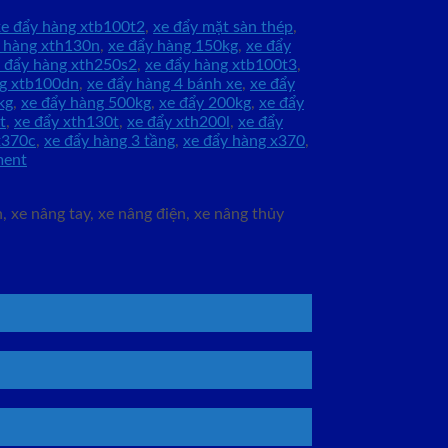
xe đẩy hàng xtb100t2
,
xe đẩy mặt sàn thép
,
y hàng xth130n
,
xe đẩy hàng 150kg
,
xe đẩy
 đẩy hàng xth250s2
,
xe đẩy hàng xtb100t3
,
ng xtb100dn
,
xe đẩy hàng 4 bánh xe
,
xe đẩy
kg
,
xe đẩy hàng 500kg
,
xe đẩy 200kg
,
xe đẩy
t
,
xe đẩy xth130t
,
xe đẩy xth200l
,
xe đẩy
x370c
,
xe đẩy hàng 3 tầng
,
xe đẩy hàng x370
,
ment
 xe nâng tay, xe nâng điện, xe nâng thủy