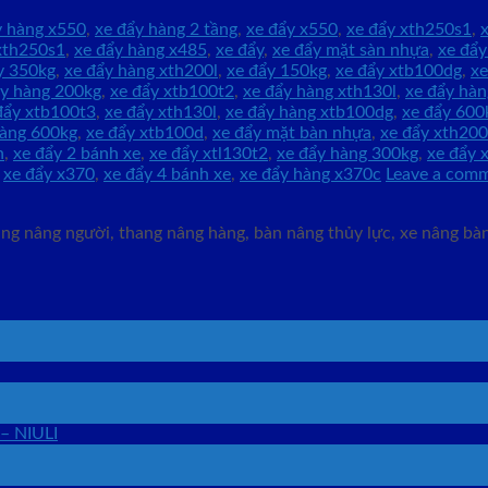
y hàng x550
,
xe đẩy hàng 2 tầng
,
xe đẩy x550
,
xe đẩy xth250s1
,
xth250s1
,
xe đẩy hàng x485
,
xe đẩy
,
xe đẩy mặt sàn nhựa
,
xe đẩ
y 350kg
,
xe đẩy hàng xth200l
,
xe đẩy 150kg
,
xe đẩy xtb100dg
,
xe
ẩy hàng 200kg
,
xe đẩy xtb100t2
,
xe đẩy hàng xth130l
,
xe đẩy hà
đẩy xtb100t3
,
xe đẩy xth130l
,
xe đẩy hàng xtb100dg
,
xe đẩy 600
hàng 600kg
,
xe đẩy xtb100d
,
xe đẩy mặt bàn nhựa
,
xe đẩy xth200
n
,
xe đẩy 2 bánh xe
,
xe đẩy xtl130t2
,
xe đẩy hàng 300kg
,
xe đẩy 
,
xe đẩy x370
,
xe đẩy 4 bánh xe
,
xe đẩy hàng x370c
Leave a com
g nâng người, thang nâng hàng, bàn nâng thủy lực, xe nâng bàn,
 – NIULI