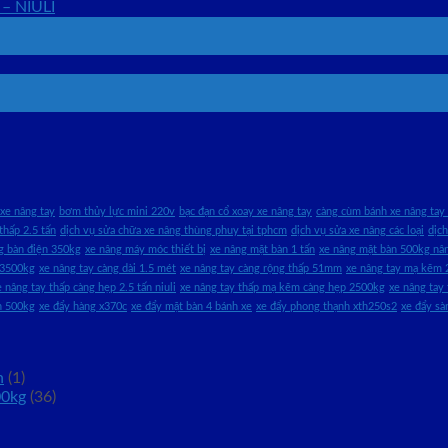
 – NIULI
xe nâng tay
bơm thủy lực mini 220v
bạc đạn cổ xoay xe nâng tay
càng cùm bánh xe nâng tay 
thấp 2.5 tấn
dịch vụ sửa chữa xe nâng thùng phuy tại tphcm
dịch vụ sửa xe nâng các loại
dịc
g bàn điện 350kg
xe nâng máy móc thiết bị
xe nâng mặt bàn 1 tấn
xe nâng mặt bàn 500kg n
 3500kg
xe nâng tay càng dài 1.5 mét
xe nâng tay càng rộng thấp 51mm
xe nâng tay mạ kẽm 
e nâng tay thấp càng hẹp 2.5 tấn niuli
xe nâng tay thấp mạ kẽm càng hẹp 2500kg
xe nâng tay
h 500kg
xe đẩy hàng x370c
xe đẩy mặt bàn 4 bánh xe
xe đẩy phong thạnh xth250s2
xe đẩy s
n
(1)
00kg
(36)