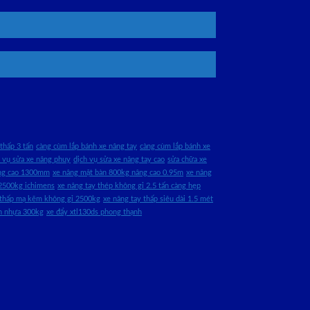
thấp 3 tấn
càng cùm lắp bánh xe nâng tay
càng cùm lắp bánh xe
h vụ sửa xe nâng phuy
dịch vụ sửa xe nâng tay cao
sửa chữa xe
âng cao 1300mm
xe nâng mặt bàn 800kg nâng cao 0.95m
xe nâng
2500kg ichimens
xe nâng tay thép không gỉ 2.5 tấn càng hẹp
 thấp mạ kẽm không gỉ 2500kg
xe nâng tay thấp siêu dài 1.5 mét
àn nhựa 300kg
xe đẩy xtl130ds phong thạnh