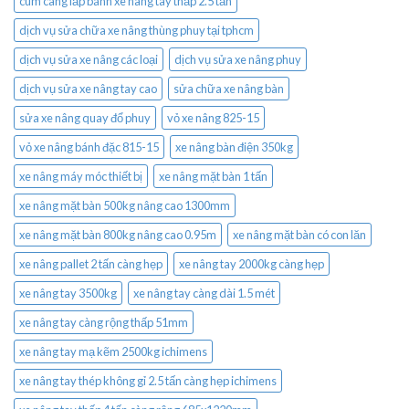
cùm càng lắp bánh xe nâng tay thấp 2.5 tấn
dịch vụ sửa chữa xe nâng thùng phuy tại tphcm
dịch vụ sửa xe nâng các loại
dịch vụ sửa xe nâng phuy
dịch vụ sửa xe nâng tay cao
sửa chữa xe nâng bàn
sửa xe nâng quay đổ phuy
vỏ xe nâng 825-15
vỏ xe nâng bánh đặc 815-15
xe nâng bàn điện 350kg
xe nâng máy móc thiết bị
xe nâng mặt bàn 1 tấn
xe nâng mặt bàn 500kg nâng cao 1300mm
xe nâng mặt bàn 800kg nâng cao 0.95m
xe nâng mặt bàn có con lăn
xe nâng pallet 2 tấn càng hẹp
xe nâng tay 2000kg càng hẹp
xe nâng tay 3500kg
xe nâng tay càng dài 1.5 mét
xe nâng tay càng rộng thấp 51mm
xe nâng tay mạ kẽm 2500kg ichimens
xe nâng tay thép không gỉ 2.5 tấn càng hẹp ichimens