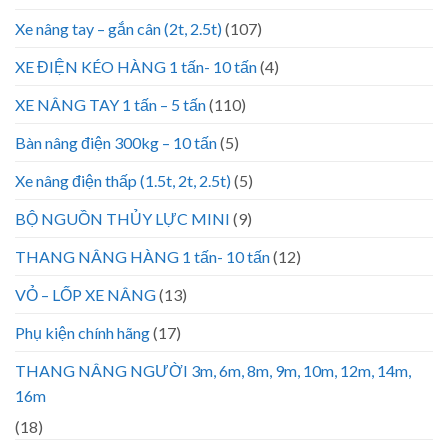
Xe nâng tay – gắn cân (2t, 2.5t)
(107)
XE ĐIỆN KÉO HÀNG 1 tấn- 10 tấn
(4)
XE NÂNG TAY 1 tấn – 5 tấn
(110)
Bàn nâng điện 300kg – 10 tấn
(5)
Xe nâng điện thấp (1.5t, 2t, 2.5t)
(5)
BỘ NGUỒN THỦY LỰC MINI
(9)
THANG NÂNG HÀNG 1 tấn- 10 tấn
(12)
VỎ – LỐP XE NÂNG
(13)
Phụ kiện chính hãng
(17)
THANG NÂNG NGƯỜI 3m, 6m, 8m, 9m, 10m, 12m, 14m,
16m
(18)