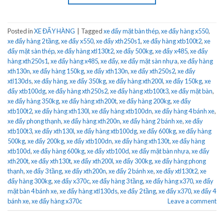
Posted in
XE ĐẨY HÀNG
|
Tagged
xe đẩy mặt bàn thép
,
xe đẩy hàng x550
,
xe đẩy hàng 2 tầng
,
xe đẩy x550
,
xe đẩy xth250s1
,
xe đẩy hàng xtb100t2
,
xe
đẩy mặt sàn thép
,
xe đẩy hàng xtl130t2
,
xe đẩy 500kg
,
xe đẩy x485
,
xe đẩy
hàng xth250s1
,
xe đẩy hàng x485
,
xe đẩy
,
xe đẩy mặt sàn nhựa
,
xe đẩy hàng
xth130n
,
xe đẩy hàng 150kg
,
xe đẩy xth130n
,
xe đẩy xth250s2
,
xe đẩy
xtl130ds
,
xe đẩy hàng
,
xe đẩy 350kg
,
xe đẩy hàng xth200l
,
xe đẩy 150kg
,
xe
đẩy xtb100dg
,
xe đẩy hàng xth250s2
,
xe đẩy hàng xtb100t3
,
xe đẩy mặt bàn
,
xe đẩy hàng 350kg
,
xe đẩy hàng xth200t
,
xe đẩy hàng 200kg
,
xe đẩy
xtb100t2
,
xe đẩy hàng xth130l
,
xe đẩy hàng xtb100dn
,
xe đẩy hàng 4 bánh xe
,
xe đẩy phong thạnh
,
xe đẩy hàng xth200n
,
xe đẩy hàng 2 bánh xe
,
xe đẩy
xtb100t3
,
xe đẩy xth130l
,
xe đẩy hàng xtb100dg
,
xe đẩy 600kg
,
xe đẩy hàng
500kg
,
xe đẩy 200kg
,
xe đẩy xtb100dn
,
xe đẩy hàng xth130t
,
xe đẩy hàng
xtb100d
,
xe đẩy hàng 600kg
,
xe đẩy xtb100d
,
xe đẩy mặt bàn nhựa
,
xe đẩy
xth200t
,
xe đẩy xth130t
,
xe đẩy xth200l
,
xe đẩy 300kg
,
xe đẩy hàng phong
thạnh
,
xe đẩy 3 tầng
,
xe đẩy xth200n
,
xe đẩy 2 bánh xe
,
xe đẩy xtl130t2
,
xe
đẩy hàng 300kg
,
xe đẩy x370c
,
xe đẩy hàng 3 tầng
,
xe đẩy hàng x370
,
xe đẩy
mặt bàn 4 bánh xe
,
xe đẩy hàng xtl130ds
,
xe đẩy 2 tầng
,
xe đẩy x370
,
xe đẩy 4
bánh xe
,
xe đẩy hàng x370c
Leave a comment