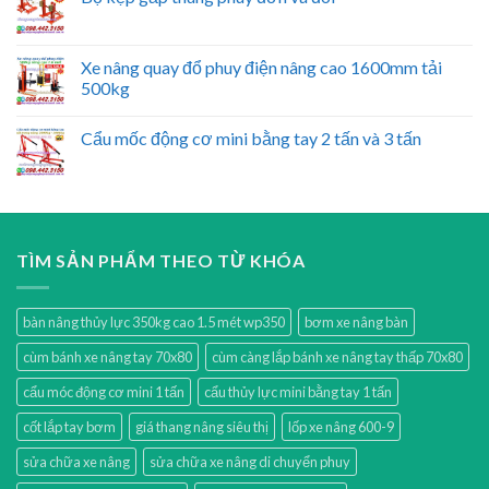
Xe nâng quay đổ phuy điện nâng cao 1600mm tải
500kg
Cẩu mốc động cơ mini bằng tay 2 tấn và 3 tấn
TÌM SẢN PHẨM THEO TỪ KHÓA
bàn nâng thủy lực 350kg cao 1.5 mét wp350
bơm xe nâng bàn
cùm bánh xe nâng tay 70x80
cùm càng lắp bánh xe nâng tay thấp 70x80
cẩu móc động cơ mini 1 tấn
cẩu thủy lực mini bằng tay 1 tấn
cốt lắp tay bơm
giá thang nâng siêu thị
lốp xe nâng 600-9
sửa chữa xe nâng
sửa chữa xe nâng di chuyển phuy