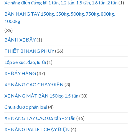
Xe nâng điện đứng lái 1 tấn, 1.2 tấn, 1.5 tấn, 1.6 tấn, 2 tấn
(1)
BÀN NÂNG TAY 150kg, 350kg, 500kg, 750kg, 800kg,
1000kg
(36)
BÁNH XE ĐẨY
(1)
THIẾT BỊ NÂNG PHUY
(36)
Lốp xe xúc, đào, lu, ủi
(1)
XE ĐẨY HÀNG
(37)
XE NÂNG CAO CHẠY ĐIỆN
(3)
XE NÂNG MẶT BÀN 150kg-1.5 tấn
(38)
Chưa được phân loại
(4)
XE NÂNG TAY CAO 0.5 tấn – 2 tấn
(46)
XE NÂNG PALLET CHẠY ĐIỆN
(4)