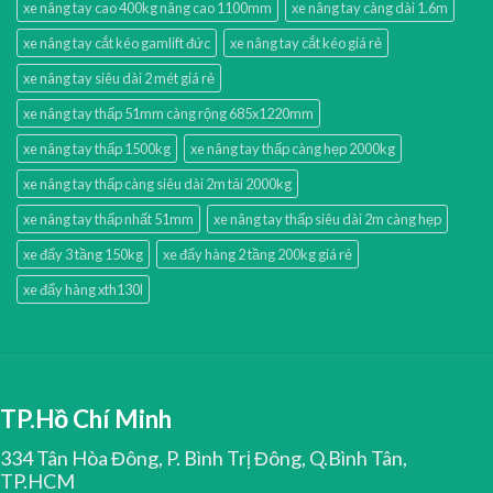
xe nâng tay cao 400kg nâng cao 1100mm
xe nâng tay càng dài 1.6m
xe nâng tay cắt kéo gamlift đức
xe nâng tay cắt kéo giá rẻ
xe nâng tay siêu dài 2 mét giá rẻ
xe nâng tay thấp 51mm càng rộng 685x1220mm
xe nâng tay thấp 1500kg
xe nâng tay thấp càng hẹp 2000kg
xe nâng tay thấp càng siêu dài 2m tải 2000kg
xe nâng tay thấp nhất 51mm
xe nâng tay thấp siêu dài 2m càng hẹp
xe đẩy 3 tầng 150kg
xe đẩy hàng 2 tầng 200kg giá rẻ
xe đẩy hàng xth130l
TP.Hồ Chí Minh
334 Tân Hòa Đông, P. Bình Trị Đông, Q.Bình Tân,
TP.HCM