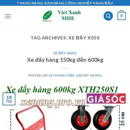
Skip
THANG NÂNG, BÀN NÂNG CÔNG NGHIỆP HÀNG ĐẦU
to
0
content
TAG ARCHIVES:
XE ĐẨY X550
XE ĐẨY HÀNG
Xe đẩy hàng 150kg đến 600kg
POSTED ON
18 THÁNG NĂM, 2023
BY
HUYEN
18
Th5