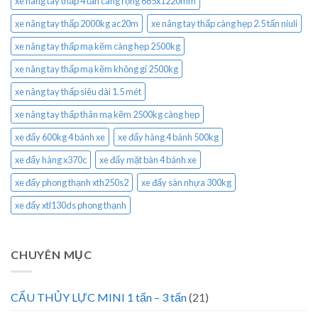
xe nâng tay thấp 4 tấn càng rộng 685x1220mm
xe nâng tay thấp 2000kg ac20m
xe nâng tay thấp càng hẹp 2.5 tấn niuli
xe nâng tay thấp mạ kẽm càng hẹp 2500kg
xe nâng tay thấp mạ kẽm không gỉ 2500kg
xe nâng tay thấp siêu dài 1.5 mét
xe nâng tay thấp thân mạ kẽm 2500kg càng hẹp
xe đẩy 600kg 4 bánh xe
xe đẩy hàng 4 bánh 500kg
xe đẩy hàng x370c
xe đẩy mặt bàn 4 bánh xe
xe đẩy phong thạnh xth250s2
xe đẩy sàn nhựa 300kg
xe đẩy xtl130ds phong thạnh
CHUYÊN MỤC
CẨU THỦY LỰC MINI 1 tấn – 3 tấn
(21)