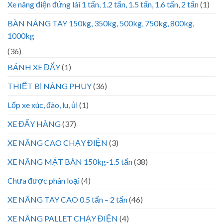
Xe nâng điện đứng lái 1 tấn, 1.2 tấn, 1.5 tấn, 1.6 tấn, 2 tấn
(1)
BÀN NÂNG TAY 150kg, 350kg, 500kg, 750kg, 800kg,
1000kg
(36)
BÁNH XE ĐẨY
(1)
THIẾT BỊ NÂNG PHUY
(36)
Lốp xe xúc, đào, lu, ủi
(1)
XE ĐẨY HÀNG
(37)
XE NÂNG CAO CHẠY ĐIỆN
(3)
XE NÂNG MẶT BÀN 150kg-1.5 tấn
(38)
Chưa được phân loại
(4)
XE NÂNG TAY CAO 0.5 tấn – 2 tấn
(46)
XE NÂNG PALLET CHẠY ĐIỆN
(4)