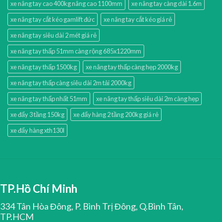
xe nâng tay cao 400kg nâng cao 1100mm
xe nâng tay càng dài 1.6m
xe nâng tay cắt kéo gamlift đức
xe nâng tay cắt kéo giá rẻ
xe nâng tay siêu dài 2 mét giá rẻ
xe nâng tay thấp 51mm càng rộng 685x1220mm
xe nâng tay thấp 1500kg
xe nâng tay thấp càng hẹp 2000kg
xe nâng tay thấp càng siêu dài 2m tải 2000kg
xe nâng tay thấp nhất 51mm
xe nâng tay thấp siêu dài 2m càng hẹp
xe đẩy 3 tầng 150kg
xe đẩy hàng 2 tầng 200kg giá rẻ
xe đẩy hàng xth130l
TP.Hồ Chí Minh
334 Tân Hòa Đông, P. Bình Trị Đông, Q.Bình Tân,
TP.HCM