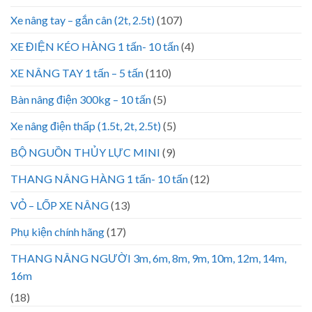
Xe nâng tay – gắn cân (2t, 2.5t)
(107)
XE ĐIỆN KÉO HÀNG 1 tấn- 10 tấn
(4)
XE NÂNG TAY 1 tấn – 5 tấn
(110)
Bàn nâng điện 300kg – 10 tấn
(5)
Xe nâng điện thấp (1.5t, 2t, 2.5t)
(5)
BỘ NGUỒN THỦY LỰC MINI
(9)
THANG NÂNG HÀNG 1 tấn- 10 tấn
(12)
VỎ – LỐP XE NÂNG
(13)
Phụ kiện chính hãng
(17)
THANG NÂNG NGƯỜI 3m, 6m, 8m, 9m, 10m, 12m, 14m,
16m
(18)