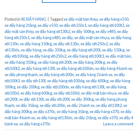
Posted in
XE ĐẨY HÀNG
|
Tagged
xe đẩy mặt bàn thép
,
xe đẩy hàng x550
,
xe đẩy hàng 2 tầng
,
xe đẩy x550
,
xe đẩy xth250s1
,
xe đẩy hàng xtb100t2
,
xe
đẩy mặt sàn thép
,
xe đẩy hàng xtl130t2
,
xe đẩy 500kg
,
xe đẩy x485
,
xe đẩy
hàng xth250s1
,
xe đẩy hàng x485
,
xe đẩy
,
xe đẩy mặt sàn nhựa
,
xe đẩy hàng
xth130n
,
xe đẩy hàng 150kg
,
xe đẩy xth130n
,
xe đẩy xth250s2
,
xe đẩy
xtl130ds
,
xe đẩy hàng
,
xe đẩy 350kg
,
xe đẩy hàng xth200l
,
xe đẩy 150kg
,
xe
đẩy xtb100dg
,
xe đẩy hàng xth250s2
,
xe đẩy hàng xtb100t3
,
xe đẩy mặt bàn
,
xe đẩy hàng 350kg
,
xe đẩy hàng xth200t
,
xe đẩy hàng 200kg
,
xe đẩy
xtb100t2
,
xe đẩy hàng xth130l
,
xe đẩy hàng xtb100dn
,
xe đẩy hàng 4 bánh xe
,
xe đẩy phong thạnh
,
xe đẩy hàng xth200n
,
xe đẩy hàng 2 bánh xe
,
xe đẩy
xtb100t3
,
xe đẩy xth130l
,
xe đẩy hàng xtb100dg
,
xe đẩy 600kg
,
xe đẩy hàng
500kg
,
xe đẩy 200kg
,
xe đẩy xtb100dn
,
xe đẩy hàng xth130t
,
xe đẩy hàng
xtb100d
,
xe đẩy hàng 600kg
,
xe đẩy xtb100d
,
xe đẩy mặt bàn nhựa
,
xe đẩy
xth200t
,
xe đẩy xth130t
,
xe đẩy xth200l
,
xe đẩy 300kg
,
xe đẩy hàng phong
thạnh
,
xe đẩy 3 tầng
,
xe đẩy xth200n
,
xe đẩy 2 bánh xe
,
xe đẩy xtl130t2
,
xe
đẩy hàng 300kg
,
xe đẩy x370c
,
xe đẩy hàng 3 tầng
,
xe đẩy hàng x370
,
xe đẩy
mặt bàn 4 bánh xe
,
xe đẩy hàng xtl130ds
,
xe đẩy 2 tầng
,
xe đẩy x370
,
xe đẩy 4
bánh xe
,
xe đẩy hàng x370c
Leave a comment