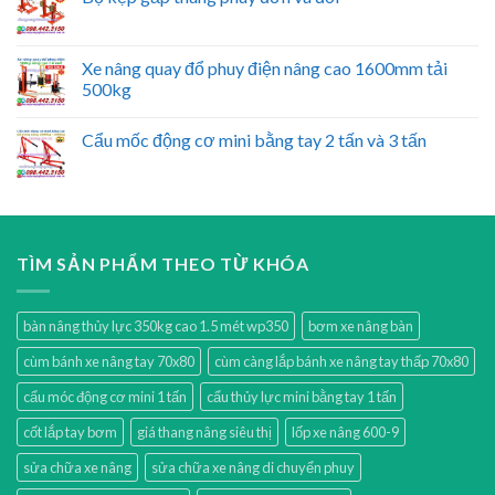
Xe nâng quay đổ phuy điện nâng cao 1600mm tải
500kg
Cẩu mốc động cơ mini bằng tay 2 tấn và 3 tấn
TÌM SẢN PHẨM THEO TỪ KHÓA
bàn nâng thủy lực 350kg cao 1.5 mét wp350
bơm xe nâng bàn
cùm bánh xe nâng tay 70x80
cùm càng lắp bánh xe nâng tay thấp 70x80
cẩu móc động cơ mini 1 tấn
cẩu thủy lực mini bằng tay 1 tấn
cốt lắp tay bơm
giá thang nâng siêu thị
lốp xe nâng 600-9
sửa chữa xe nâng
sửa chữa xe nâng di chuyển phuy