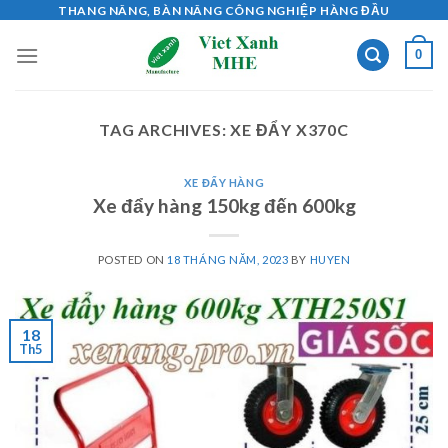
Skip
THANG NÂNG, BÀN NÂNG CÔNG NGHIỆP HÀNG ĐẦU
to
0
content
TAG ARCHIVES:
XE ĐẨY X370C
XE ĐẨY HÀNG
Xe đẩy hàng 150kg đến 600kg
POSTED ON
18 THÁNG NĂM, 2023
BY
HUYEN
18
Th5