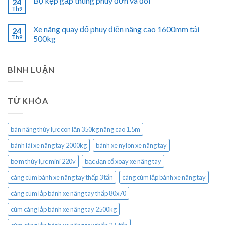
Bộ kẹp gắp thùng phuy đơn và đôi
24
Th9
Xe nâng quay đổ phuy điện nâng cao 1600mm tải
24
Th9
500kg
BÌNH LUẬN
TỪ KHÓA
bàn nâng thủy lực con lăn 350kg nâng cao 1.5m
bánh lái xe nâng tay 2000kg
bánh xe nylon xe nâng tay
bơm thủy lực mini 220v
bạc đạn cổ xoay xe nâng tay
càng cùm bánh xe nâng tay thấp 3 tấn
càng cùm lắp bánh xe nâng tay
càng cùm lắp bánh xe nâng tay thấp 80x70
cùm càng lắp bánh xe nâng tay 2500kg