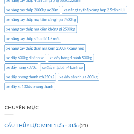
xe nâng tay thấp 4 tấn càng rộng 685x1220mm
xe nâng tay thấp 2000kg ac20m
xe nâng tay thấp càng hẹp 2.5 tấn niuli
xe nâng tay thấp mạ kẽm càng hẹp 2500kg
xe nâng tay thấp mạ kẽm không gỉ 2500kg
xe nâng tay thấp siêu dài 1.5 mét
xe nâng tay thấp thân mạ kẽm 2500kg càng hẹp
xe đẩy 600kg 4 bánh xe
xe đẩy hàng 4 bánh 500kg
xe đẩy hàng x370c
xe đẩy mặt bàn 4 bánh xe
xe đẩy phong thạnh xth250s2
xe đẩy sàn nhựa 300kg
xe đẩy xtl130ds phong thạnh
CHUYÊN MỤC
CẨU THỦY LỰC MINI 1 tấn – 3 tấn
(21)