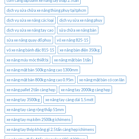
cùm càng lắp bánh xe nâng tay thấp 2.5 tấn
dịch vụ sửa chữa xe nâng thùng phuy tại tphcm
dịch vụ sửa xe nâng các loại
dịch vụ sửa xe nâng phuy
dịch vụ sửa xe nâng tay cao
sửa chữa xe nâng bàn
sửa xe nâng quay đổ phuy
vỏ xe nâng 825-15
vỏ xe nâng bánh đặc 815-15
xe nâng bàn điện 350kg
xe nâng máy móc thiết bị
xe nâng mặt bàn 1 tấn
xe nâng mặt bàn 500kg nâng cao 1300mm
xe nâng mặt bàn 800kg nâng cao 0.95m
xe nâng mặt bàn có con lăn
xe nâng pallet 2 tấn càng hẹp
xe nâng tay 2000kg càng hẹp
xe nâng tay 3500kg
xe nâng tay càng dài 1.5 mét
xe nâng tay càng rộng thấp 51mm
xe nâng tay mạ kẽm 2500kg ichimens
xe nâng tay thép không gỉ 2.5 tấn càng hẹp ichimens