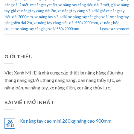
càng dài 2 mét
,
xe nâng tay thấp
,
xe nâng tay càng siêu dài 2 mét
,
giá xe nâng
tay
,
giá xe nâng tay càng dài 2m
,
xe nâng tay càng siêu dài
,
giá xe nâng tay
siêu dài 2000mm
,
xe nâng tay siêu dài
,
xe nâng tay càng hẹp dài
,
xe nâng tay
càng siêu dài 2m
,
xe nâng tay càng siêu dài 550x2000mm
,
xe nâng kéo
pallet
,
xe nâng tay càng hẹp dài 550x2000mm
Leave a comment
GIỚI THIỆU
Viet Xanh MHE là nhà cung cấp thiết bị nâng hàng đầu như
thang nâng người, thang nâng hàng, bàn nâng thủy lực, xe
nâng bàn, xe nâng tay, xe nâng điện, xe nâng thủy lực.
BÀI VIẾT MỚI NHẤT
Xe nâng tay cao mini 260kg nâng cao 900mm
26
Th12