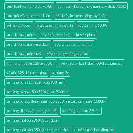
cùm bánh xe nâng tay 70x80
cùm càng lắp bánh xe nâng tay thấp 70x80
cẩu móc động cơ mini 1 tấn
cẩu thủy lực mini bằng tay 1 tấn
cốt lắp tay bơm
giá thang nâng siêu thị
lốp xe nâng 600-9
sửa chữa xe nâng
sửa chữa xe nâng di chuyển phuy
sửa chữa xe nâng mặt bàn
sửa chữa xe nâng phuy
sửa chữa xe nâng tay
sửa chữa xe nâng tay cao
thang nâng đơn 125kg cao 8m
vỏ xe nâng bánh đặc 700-12casumina
vỏ đặc 825-15 casumina
xe nâng 2x
xe nâng bàn 1 tấn nâng cao 950mm
xe nâng bàn wp500 500kg cao 900mm
xe nâng bán tự động nâng cao 2500mm tải trọng nâng 1500kg
xe nâng di chuyển phuy gamlift
xe nâng gắn cân 2.5 tấn
xe nâng mặt bàn 350kg cao 1.5m
xe nâng mặt bàn 350kg nâng cao 1.5m
xe nâng mặt bàn điện 2x