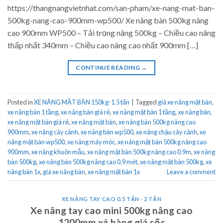
https://thangnangvietnhat.com/san-pham/xe-nang-mat-ban-
500kg-nang-cao-900mm-wp500/ Xe nâng bàn 500kg nâng
cao 900mm WP500 – Tải trọng nâng 500kg – Chiều cao nâng
thấp nhất 340mm – Chiều cao nâng cao nhất 900mm […]
CONTINUE READING
→
Posted in
XE NÂNG MẶT BÀN 150kg-1.5 tấn
|
Tagged
giá xe nâng mặt bàn
,
xe nâng bàn 1 tầng
,
xe nâng bàn giá rẻ
,
xe nâng mặt bàn 1 tầng
,
xe nâng bàn
,
xe nâng mặt bàn giá rẻ
,
xe nâng mặt bàn
,
xe nâng bàn 500kg nâng cao
900mm
,
xe nâng cây cảnh
,
xe nâng bàn wp500
,
xe nâng chậu cây cảnh
,
xe
nâng mặt bàn wp500
,
xe nâng máy móc
,
xe nâng mặt bàn 500kg nâng cao
900mm
,
xe nâng khuôn mẫu
,
xe nâng mặt bàn 500kg nâng cao 0.9m
,
xe nâng
bàn 500kg
,
xe nâng bàn 500kg nâng cao 0.9 mét
,
xe nâng mặt bàn 500kg
,
xe
nâng bàn 1x
,
giá xe nâng bàn
,
xe nâng mặt bàn 1x
Leave a comment
XE NÂNG TAY CAO 0.5 TẤN - 2 TẤN
Xe nâng tay cao mini 500kg nâng cao
1200mm xả hàng giá sốc