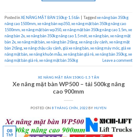
Posted in
XE NÂNG MẶT BÀN 150kg-1.5 tấn
|
Tagged
xe nâng bàn 350kg
nâng cao 1500mm
,
xe nâng bàn wp350
,
xe nâng mặt bàn 350kg nâng cao
1500mm
,
xe nâng mặt bàn wp350
,
xe nâng mặt bàn 350kg nâng cao 1.5m
,
xe
nâng bàn 2x
,
xe nâng bàn 350kg nâng cao 1.5 mét
,
xe nâng bàn
,
xe nâng mặt
bàn 2x
,
xe nâng mặt bàn
,
xe nâng bàn 2 tầng
,
xe nâng cây cảnh
,
xe nâng mặt
bàn 2 tầng
,
xe nâng chậu cây cảnh
,
giá xe nâng bàn
,
xe nâng máy móc
,
giá xe
nâng mặt bàn
,
xe nâng khuôn mẫu
,
xe nâng bàn giá rẻ
,
xe nâng bàn 350kg
,
xe
nâng mặt bàn giá rẻ
,
xe nâng mặt bàn 350kg
Leave a comment
XE NÂNG MẶT BÀN 150KG-1.5 TẤN
Xe nâng mặt bàn WP500 – tải 500kg nâng
cao 900mm
POSTED ON
8 THÁNG CHÍN, 2022
BY
HUYEN
08
Th9