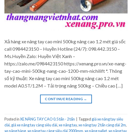
Xả hàng xe nâng tay cao mini 500kg nâng cao 1.2 mét giá sốc
call 0984423150 – Huyền Hotline (24/7): 098.442.3150 –
Ms.Huyền Zalo: Huyền Việt Xanh –
https://zalo.me/0984423150 https://xenang.pro.vn/xe-nang-
tay-cao-mini-500kg-nang-cao-1200-mm-nichilift *. Thông
số kỹ thuật: Xe nâng tay cao mini 500kg nâng cao 1.2 mét
model A0.5T/1.2M – Tải trọng nâng 500kg – Chiều cao […]
CONTINUE READING
→
Posted in
XE NÂNG TAY CAO 0.5 tấn - 2 tấn
|
Tagged
giá xe nâng tay siêu
dài
,
giá xe nâng tay càng siêu dài
,
xe nâng tay
,
xe nâng tay 2 tấn càng dài 2m
,
xe nâng hàng
,
xe nâng tay càng siêu dài 2000mm
,
xe nâng pallet
,
xe nâng tay