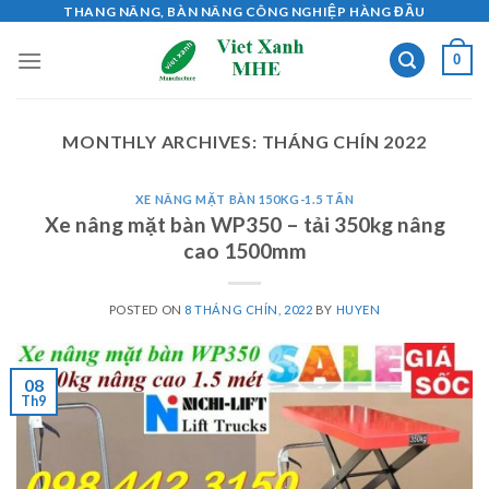
Skip
THANG NÂNG, BÀN NÂNG CÔNG NGHIỆP HÀNG ĐẦU
to
0
content
MONTHLY ARCHIVES:
THÁNG CHÍN 2022
XE NÂNG MẶT BÀN 150KG-1.5 TẤN
Xe nâng mặt bàn WP350 – tải 350kg nâng
cao 1500mm
POSTED ON
8 THÁNG CHÍN, 2022
BY
HUYEN
08
Th9