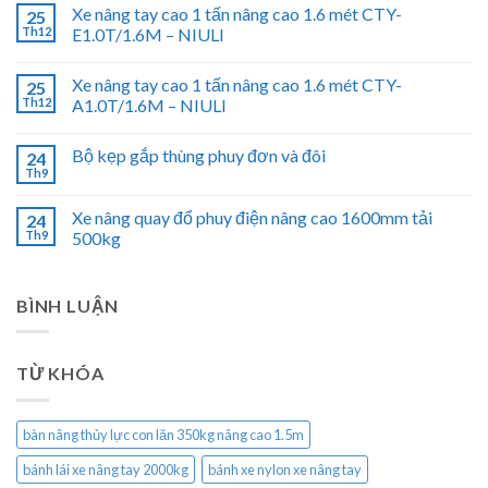
Xe nâng tay cao 1 tấn nâng cao 1.6 mét CTY-
25
Th12
E1.0T/1.6M – NIULI
Xe nâng tay cao 1 tấn nâng cao 1.6 mét CTY-
25
Th12
A1.0T/1.6M – NIULI
Bộ kẹp gắp thùng phuy đơn và đôi
24
Th9
Xe nâng quay đổ phuy điện nâng cao 1600mm tải
24
Th9
500kg
BÌNH LUẬN
TỪ KHÓA
bàn nâng thủy lực con lăn 350kg nâng cao 1.5m
bánh lái xe nâng tay 2000kg
bánh xe nylon xe nâng tay