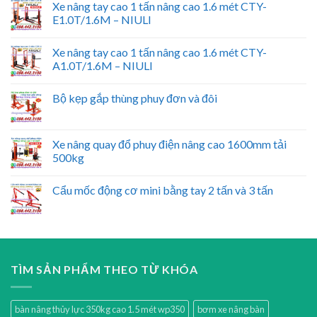
Xe nâng tay cao 1 tấn nâng cao 1.6 mét CTY-
E1.0T/1.6M – NIULI
Xe nâng tay cao 1 tấn nâng cao 1.6 mét CTY-
A1.0T/1.6M – NIULI
Bộ kẹp gắp thùng phuy đơn và đôi
Xe nâng quay đổ phuy điện nâng cao 1600mm tải
500kg
Cẩu mốc động cơ mini bằng tay 2 tấn và 3 tấn
TÌM SẢN PHẨM THEO TỪ KHÓA
bàn nâng thủy lực 350kg cao 1.5 mét wp350
bơm xe nâng bàn