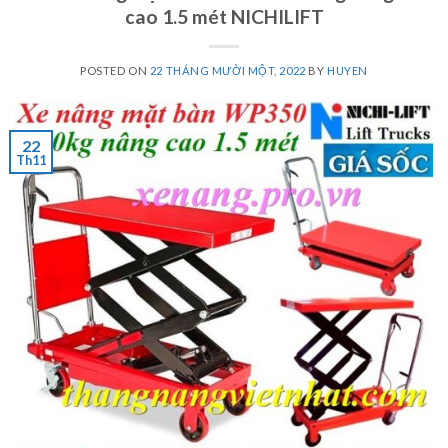
cao 1.5 mét NICHILIFT
POSTED ON
22 THÁNG MƯỜI MỘT, 2022
BY
HUYEN
22
Th11