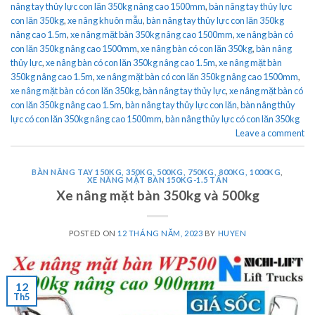
nâng tay thủy lực con lăn 350kg nâng cao 1500mm
,
bàn nâng tay thủy lực
con lăn 350kg
,
xe nâng khuôn mẫu
,
bàn nâng tay thủy lực con lăn 350kg
nâng cao 1.5m
,
xe nâng mặt bàn 350kg nâng cao 1500mm
,
xe nâng bàn có
con lăn 350kg nâng cao 1500mm
,
xe nâng bàn có con lăn 350kg
,
bàn nâng
thủy lực
,
xe nâng bàn có con lăn 350kg nâng cao 1.5m
,
xe nâng mặt bàn
350kg nâng cao 1.5m
,
xe nâng mặt bàn có con lăn 350kg nâng cao 1500mm
,
xe nâng mặt bàn có con lăn 350kg
,
bàn nâng tay thủy lực
,
xe nâng mặt bàn có
con lăn 350kg nâng cao 1.5m
,
bàn nâng tay thủy lực con lăn
,
bàn nâng thủy
lực có con lăn 350kg nâng cao 1500mm
,
bàn nâng thủy lực có con lăn 350kg
Leave a comment
BÀN NÂNG TAY 150KG, 350KG, 500KG, 750KG, 800KG, 1000KG
,
XE NÂNG MẶT BÀN 150KG-1.5 TẤN
Xe nâng mặt bàn 350kg và 500kg
POSTED ON
12 THÁNG NĂM, 2023
BY
HUYEN
12
Th5