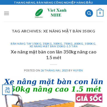
Skip
THANG NÂNG, BÀN NÂNG CÔNG NGHIỆP HÀNG ĐẦU
to
0
content
TAG ARCHIVES:
XE NÂNG MẶT BÀN 350KG
BÀN NÂNG TAY 150KG, 350KG, 500KG, 750KG, 800KG, 1000KG
,
XE NÂNG MẶT BÀN 150KG-1.5 TẤN
Xe nâng mặt bàn con lăn 350kg nâng cao
1.5 mét
POSTED ON
26 THÁNG HAI, 2025
BY
HUYEN
26
Th2