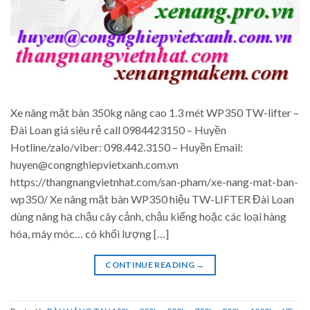
Xe nâng mặt bàn 350kg nâng cao 1.3 mét WP350 TW-lifter –
Đài Loan giá siêu rẻ call 0984423150 – Huyền
Hotline/zalo/viber: 098.442.3150 – Huyền Email:
huyen@congnghiepvietxanh.com.vn
https://thangnangvietnhat.com/san-pham/xe-nang-mat-ban-
wp350/ Xe nâng mặt bàn WP350 hiệu TW-LIFTER Đài Loan
dùng nâng hạ chậu cây cảnh, chậu kiểng hoặc các loại hàng
hóa, máy móc… có khối lượng […]
CONTINUE READING
→