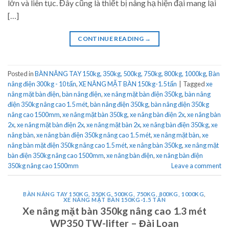
lớn và liên tục. Đây cũng là thiết bị nâng hạ hiện đại mang lại
[…]
CONTINUE READING
→
Posted in
BÀN NÂNG TAY 150kg, 350kg, 500kg, 750kg, 800kg, 1000kg
,
Bàn
nâng điện 300kg - 10 tấn
,
XE NÂNG MẶT BÀN 150kg-1.5 tấn
|
Tagged
xe
nâng mặt bàn điện
,
bàn nâng điện
,
xe nâng mặt bàn điện 350kg
,
bàn nâng
điện 350kg nâng cao 1.5 mét
,
bàn nâng điện 350kg
,
bàn nâng điện 350kg
nâng cao 1500mm
,
xe nâng mặt bàn 350kg
,
xe nâng bàn điện 2x
,
xe nâng bàn
2x
,
xe nâng mặt bàn điện 2x
,
xe nâng mặt bàn 2x
,
xe nâng bàn điện 350kg
,
xe
nâng bàn
,
xe nâng bàn điện 350kg nâng cao 1.5 mét
,
xe nâng mặt bàn
,
xe
nâng bàn mặt điện 350kg nâng cao 1.5 mét
,
xe nâng bàn 350kg
,
xe nâng mặt
bàn điện 350kg nâng cao 1500mm
,
xe nâng bàn điện
,
xe nâng bàn điện
350kg nâng cao 1500mm
Leave a comment
BÀN NÂNG TAY 150KG, 350KG, 500KG, 750KG, 800KG, 1000KG
,
XE NÂNG MẶT BÀN 150KG-1.5 TẤN
Xe nâng mặt bàn 350kg nâng cao 1.3 mét
WP350 TW-lifter – Đài Loan