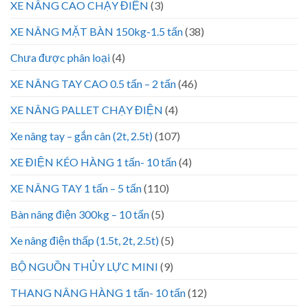
XE NÂNG CAO CHẠY ĐIỆN
(3)
XE NÂNG MẶT BÀN 150kg-1.5 tấn
(38)
Chưa được phân loại
(4)
XE NÂNG TAY CAO 0.5 tấn – 2 tấn
(46)
XE NÂNG PALLET CHẠY ĐIỆN
(4)
Xe nâng tay – gắn cân (2t, 2.5t)
(107)
XE ĐIỆN KÉO HÀNG 1 tấn- 10 tấn
(4)
XE NÂNG TAY 1 tấn – 5 tấn
(110)
Bàn nâng điện 300kg – 10 tấn
(5)
Xe nâng điện thấp (1.5t, 2t, 2.5t)
(5)
BỘ NGUỒN THỦY LỰC MINI
(9)
THANG NÂNG HÀNG 1 tấn- 10 tấn
(12)