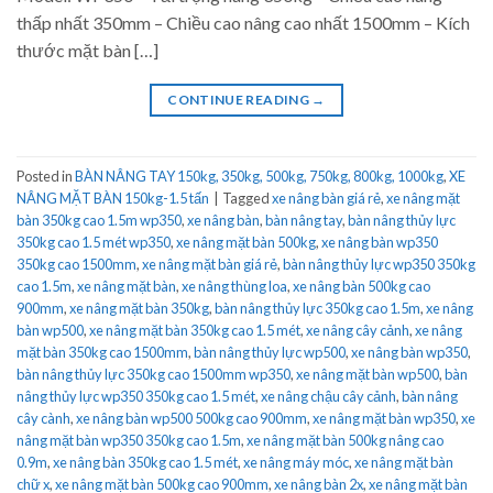
thấp nhất 350mm – Chiều cao nâng cao nhất 1500mm – Kích
thước mặt bàn […]
CONTINUE READING
→
Posted in
BÀN NÂNG TAY 150kg, 350kg, 500kg, 750kg, 800kg, 1000kg
,
XE
NÂNG MẶT BÀN 150kg-1.5 tấn
|
Tagged
xe nâng bàn giá rẻ
,
xe nâng mặt
bàn 350kg cao 1.5m wp350
,
xe nâng bàn
,
bàn nâng tay
,
bàn nâng thủy lực
350kg cao 1.5 mét wp350
,
xe nâng mặt bàn 500kg
,
xe nâng bàn wp350
350kg cao 1500mm
,
xe nâng mặt bàn giá rẻ
,
bàn nâng thủy lực wp350 350kg
cao 1.5m
,
xe nâng mặt bàn
,
xe nâng thùng loa
,
xe nâng bàn 500kg cao
900mm
,
xe nâng mặt bàn 350kg
,
bàn nâng thủy lực 350kg cao 1.5m
,
xe nâng
bàn wp500
,
xe nâng mặt bàn 350kg cao 1.5 mét
,
xe nâng cây cảnh
,
xe nâng
mặt bàn 350kg cao 1500mm
,
bàn nâng thủy lực wp500
,
xe nâng bàn wp350
,
bàn nâng thủy lực 350kg cao 1500mm wp350
,
xe nâng mặt bàn wp500
,
bàn
nâng thủy lực wp350 350kg cao 1.5 mét
,
xe nâng chậu cây cảnh
,
bàn nâng
cây cành
,
xe nâng bàn wp500 500kg cao 900mm
,
xe nâng mặt bàn wp350
,
xe
nâng mặt bàn wp350 350kg cao 1.5m
,
xe nâng mặt bàn 500kg nâng cao
0.9m
,
xe nâng bàn 350kg cao 1.5 mét
,
xe nâng máy móc
,
xe nâng mặt bàn
chữ x
,
xe nâng mặt bàn 500kg cao 900mm
,
xe nâng bàn 2x
,
xe nâng mặt bàn