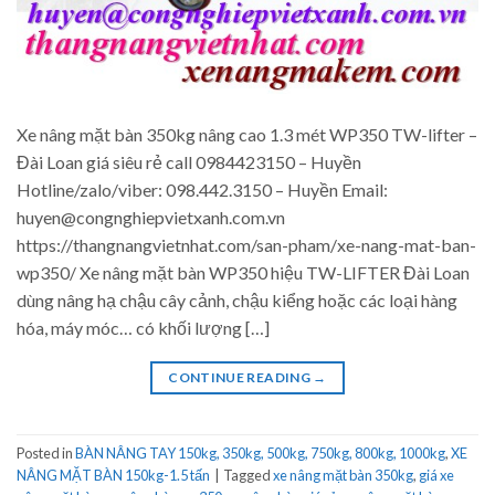
Xe nâng mặt bàn 350kg nâng cao 1.3 mét WP350 TW-lifter –
Đài Loan giá siêu rẻ call 0984423150 – Huyền
Hotline/zalo/viber: 098.442.3150 – Huyền Email:
huyen@congnghiepvietxanh.com.vn
https://thangnangvietnhat.com/san-pham/xe-nang-mat-ban-
wp350/ Xe nâng mặt bàn WP350 hiệu TW-LIFTER Đài Loan
dùng nâng hạ chậu cây cảnh, chậu kiểng hoặc các loại hàng
hóa, máy móc… có khối lượng […]
CONTINUE READING
→
Posted in
BÀN NÂNG TAY 150kg, 350kg, 500kg, 750kg, 800kg, 1000kg
,
XE
NÂNG MẶT BÀN 150kg-1.5 tấn
|
Tagged
xe nâng mặt bàn 350kg
,
giá xe