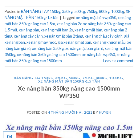
Posted in
BÀN NÂNG TAY 150kg, 350kg, 500kg, 750kg, 800kg, 1000kg
,
XE
NÂNG MẶT BÀN 150kg-1.5 tấn
|
Tagged
xe nâng mặt bàn wp350
,
xe nâng
mặt bàn 350kg nâng cao 1.5m
,
xe nâng bàn 2x
,
xe nâng bàn 350kg nâng cao
1.5 mét
,
xe nâng bàn
,
xe nâng mặt bàn 2x
,
xe nâng mặt bàn
,
xe nâng bàn 2
tầng
,
xe nâng cây cảnh
,
xe nâng mặt bàn 2 tầng
,
xe nâng chậu cây cảnh
,
giá
xe nâng bàn
,
xe nâng máy móc
,
giá xe nâng mặt bàn
,
xe nâng khuôn mẫu
,
xe
nâng bàn giá rẻ
,
xe nâng bàn 350kg
,
xe nâng mặt bàn giá rẻ
,
xe nâng mặt bàn
350kg
,
xe nâng bàn 350kg nâng cao 1500mm
,
xe nâng bàn wp350
,
xe nâng
mặt bàn 350kg nâng cao 1500mm
Leave a comment
BÀN NÂNG TAY 150KG, 350KG, 500KG, 750KG, 800KG, 1000KG
,
XE NÂNG MẶT BÀN 150KG-1.5 TẤN
Xe nâng bàn 350kg nâng cao 1500mm
WP350
POSTED ON
4 THÁNG MƯỜI HAI, 2021
BY
HUYEN
04