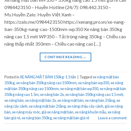
0984423150 – Huyền Hotline (24/7): 098.442.3150 –
Ms.Huyền Zalo: Huyền Việt Xanh –
https://zalo.me/0984423150 https://xenang.pro.vn/xe-nang-
ban-350kg-nang-cao-1500mm-wp350 Xe nâng bàn 350kg
nâng cao 1.5 mét WP350 – Tải trọng nâng 350kg – Chiều cao
nâng thấp nhất 350mm – Chiều cao nâng cao […]
CONTINUE READING
→
Posted in
XE NÂNG MẶT BÀN 150kg-1.5 tấn
|
Tagged
xe nâng mặt bàn
350kg
,
xe nâng bàn 350kg nâng cao 1500mm
,
xe nâng bàn wp350
,
xe nâng
mặt bàn 350kg nâng cao 1500mm
,
xe nâng mặt bàn wp350
,
xe nâng mặt bàn
350kg nâng cao 1.5m
,
xe nâng bàn 2x
,
xe nâng bàn 350kg nâng cao 1.5 mét
,
xe nâng bàn
,
xe nâng mặt bàn 2x
,
xe nâng mặt bàn
,
xe nâng bàn 2 tầng
,
xe
nâng cây cảnh
,
xe nâng mặt bàn 2 tầng
,
xe nâng chậu cây cảnh
,
giá xe nâng
bàn
,
xe nâng máy móc
,
giá xe nâng mặt bàn
,
xe nâng khuôn mẫu
,
xe nâng
bàn giá rẻ
,
xe nâng bàn 350kg
,
xe nâng mặt bàn giá rẻ
Leave a comment