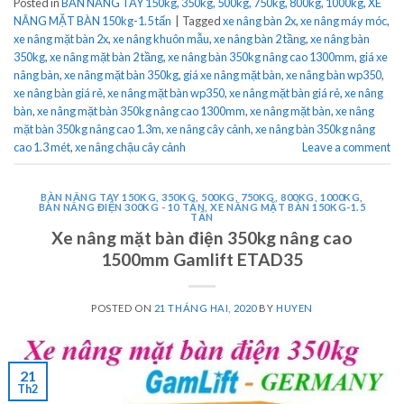
Posted in
BÀN NÂNG TAY 150kg, 350kg, 500kg, 750kg, 800kg, 1000kg
,
XE
NÂNG MẶT BÀN 150kg-1.5 tấn
|
Tagged
xe nâng bàn 2x
,
xe nâng máy móc
,
xe nâng mặt bàn 2x
,
xe nâng khuôn mẫu
,
xe nâng bàn 2 tầng
,
xe nâng bàn
350kg
,
xe nâng mặt bàn 2 tầng
,
xe nâng bàn 350kg nâng cao 1300mm
,
giá xe
nâng bàn
,
xe nâng mặt bàn 350kg
,
giá xe nâng mặt bàn
,
xe nâng bàn wp350
,
xe nâng bàn giá rẻ
,
xe nâng mặt bàn wp350
,
xe nâng mặt bàn giá rẻ
,
xe nâng
bàn
,
xe nâng mặt bàn 350kg nâng cao 1300mm
,
xe nâng mặt bàn
,
xe nâng
mặt bàn 350kg nâng cao 1.3m
,
xe nâng cây cảnh
,
xe nâng bàn 350kg nâng
cao 1.3 mét
,
xe nâng chậu cây cảnh
Leave a comment
BÀN NÂNG TAY 150KG, 350KG, 500KG, 750KG, 800KG, 1000KG
,
BÀN NÂNG ĐIỆN 300KG - 10 TẤN
,
XE NÂNG MẶT BÀN 150KG-1.5
TẤN
Xe nâng mặt bàn điện 350kg nâng cao
1500mm Gamlift ETAD35
POSTED ON
21 THÁNG HAI, 2020
BY
HUYEN
21
Th2