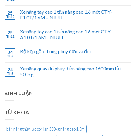
Xe nâng tay cao 1 tấn nâng cao 1.6 mét CTY-
25
Th12
E1.0T/1.6M – NIULI
Xe nâng tay cao 1 tấn nâng cao 1.6 mét CTY-
25
Th12
A1.0T/1.6M – NIULI
Bộ kẹp gắp thùng phuy đơn và đôi
24
Th9
Xe nâng quay đổ phuy điện nâng cao 1600mm tải
24
Th9
500kg
BÌNH LUẬN
TỪ KHÓA
bàn nâng thủy lực con lăn 350kg nâng cao 1.5m