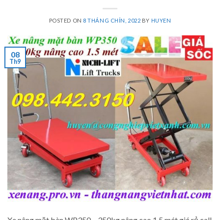
POSTED ON
8 THÁNG CHÍN, 2022
BY
HUYEN
08
Th9
Xe nâng mặt bàn WP350 – 350kg nâng cao 1.5 mét giá rẻ call