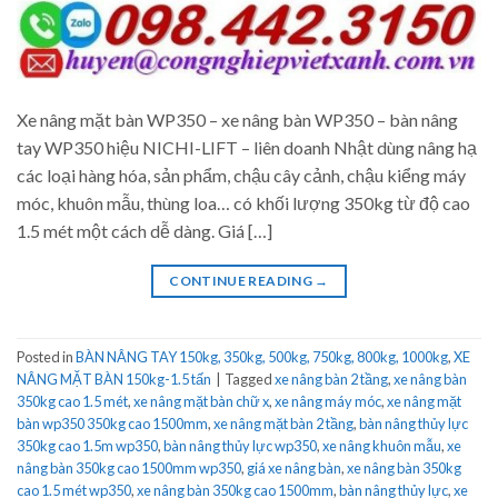
Xe nâng mặt bàn WP350 – xe nâng bàn WP350 – bàn nâng
tay WP350 hiệu NICHI-LIFT – liên doanh Nhật dùng nâng hạ
các loại hàng hóa, sản phẩm, chậu cây cảnh, chậu kiểng máy
móc, khuôn mẫu, thùng loa… có khối lượng 350kg từ độ cao
1.5 mét một cách dễ dàng. Giá […]
CONTINUE READING
→
Posted in
BÀN NÂNG TAY 150kg, 350kg, 500kg, 750kg, 800kg, 1000kg
,
XE
NÂNG MẶT BÀN 150kg-1.5 tấn
|
Tagged
xe nâng bàn 2 tầng
,
xe nâng bàn
350kg cao 1.5 mét
,
xe nâng mặt bàn chữ x
,
xe nâng máy móc
,
xe nâng mặt
bàn wp350 350kg cao 1500mm
,
xe nâng mặt bàn 2 tầng
,
bàn nâng thủy lực
350kg cao 1.5m wp350
,
bàn nâng thủy lực wp350
,
xe nâng khuôn mẫu
,
xe
nâng bàn 350kg cao 1500mm wp350
,
giá xe nâng bàn
,
xe nâng bàn 350kg
cao 1.5 mét wp350
,
xe nâng bàn 350kg cao 1500mm
,
bàn nâng thủy lực
,
xe