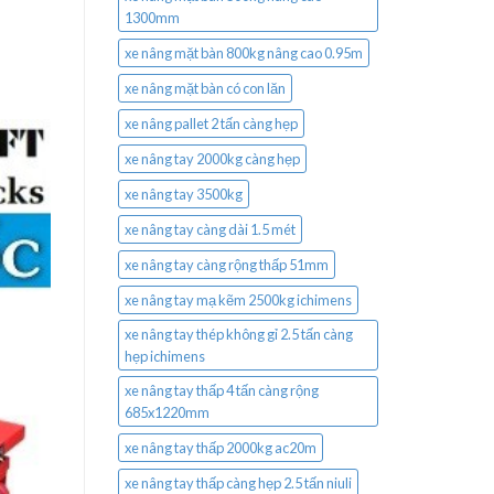
1300mm
xe nâng mặt bàn 800kg nâng cao 0.95m
xe nâng mặt bàn có con lăn
xe nâng pallet 2 tấn càng hẹp
xe nâng tay 2000kg càng hẹp
xe nâng tay 3500kg
xe nâng tay càng dài 1.5 mét
xe nâng tay càng rộng thấp 51mm
xe nâng tay mạ kẽm 2500kg ichimens
xe nâng tay thép không gỉ 2.5 tấn càng
hẹp ichimens
xe nâng tay thấp 4 tấn càng rộng
685x1220mm
xe nâng tay thấp 2000kg ac20m
xe nâng tay thấp càng hẹp 2.5 tấn niuli