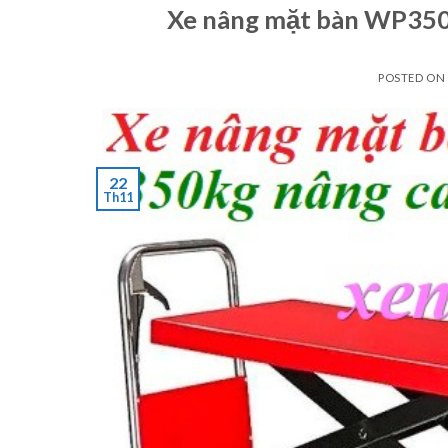
Xe nâng mặt bàn WP350 
POSTED ON
22
Th11