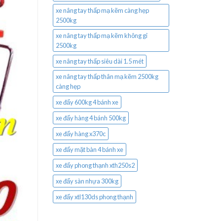
xe nâng tay thấp mạ kẽm càng hẹp
2500kg
xe nâng tay thấp mạ kẽm không gỉ
2500kg
xe nâng tay thấp siêu dài 1.5 mét
xe nâng tay thấp thân mạ kẽm 2500kg
càng hẹp
xe đẩy 600kg 4 bánh xe
xe đẩy hàng 4 bánh 500kg
xe đẩy hàng x370c
xe đẩy mặt bàn 4 bánh xe
xe đẩy phong thạnh xth250s2
xe đẩy sàn nhựa 300kg
xe đẩy xtl130ds phong thạnh