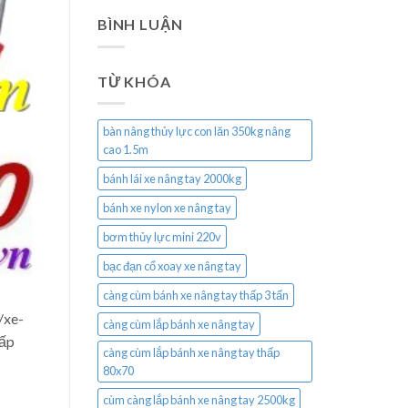
BÌNH LUẬN
TỪ KHÓA
bàn nâng thủy lực con lăn 350kg nâng
cao 1.5m
bánh lái xe nâng tay 2000kg
bánh xe nylon xe nâng tay
bơm thủy lực mini 220v
bạc đạn cổ xoay xe nâng tay
càng cùm bánh xe nâng tay thấp 3 tấn
/xe-
càng cùm lắp bánh xe nâng tay
hấp
càng cùm lắp bánh xe nâng tay thấp
80x70
cùm càng lắp bánh xe nâng tay 2500kg