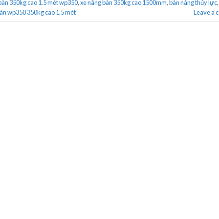
bàn 350kg cao 1.5 mét wp350
,
xe nâng bàn 350kg cao 1500mm
,
bàn nâng thủy lực
bàn wp350 350kg cao 1.5 mét
Leave a