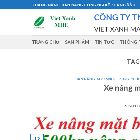
Skip
THANG NÂNG, BÀN NÂNG CÔNG NGHIỆP HÀNG ĐẦU
to
CÔNG TY T
content
VIET XANH M
TRANG CHỦ
SẢN PHẨM
TIN TỨC
THÔNG T
TAG
BÀN NÂNG TAY 150KG, 350KG, 500K
Xe nâng m
POSTED
12