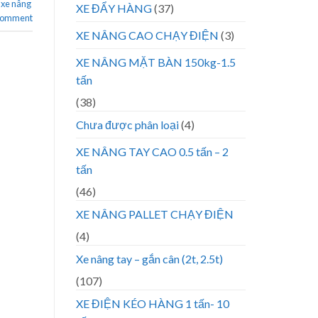
,
xe nâng
XE ĐẨY HÀNG
(37)
 comment
XE NÂNG CAO CHẠY ĐIỆN
(3)
XE NÂNG MẶT BÀN 150kg-1.5
tấn
(38)
Chưa được phân loại
(4)
XE NÂNG TAY CAO 0.5 tấn – 2
tấn
(46)
XE NÂNG PALLET CHẠY ĐIỆN
(4)
Xe nâng tay – gắn cân (2t, 2.5t)
(107)
XE ĐIỆN KÉO HÀNG 1 tấn- 10