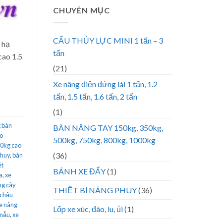
CHUYÊN MỤC
CẨU THỦY LỰC MINI 1 tấn – 3
 hạ
tấn
cao 1.5
(21)
Xe nâng điện đứng lái 1 tấn, 1.2
tấn, 1.5 tấn, 1.6 tấn, 2 tấn
(1)
 bàn
BÀN NÂNG TAY 150kg, 350kg,
ao
500kg, 750kg, 800kg, 1000kg
50kg cao
(36)
phuy
,
bàn
ét
BÁNH XE ĐẨY
(1)
a
,
xe
ng cây
THIẾT BỊ NÂNG PHUY
(36)
 chậu
e nâng
Lốp xe xúc, đào, lu, ủi
(1)
 mẫu
,
xe