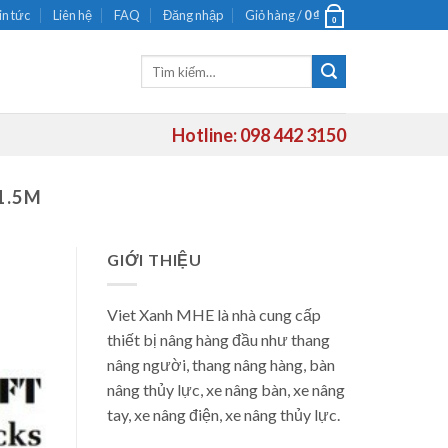
in tức
Liên hệ
FAQ
Đăng nhập
Giỏ hàng /
0
₫
0
Tìm
kiếm:
Hotline: 098 442 3150
1.5M
GIỚI THIỆU
Viet Xanh MHE là nhà cung cấp
thiết bị nâng hàng đầu như thang
nâng người, thang nâng hàng, bàn
nâng thủy lực, xe nâng bàn, xe nâng
tay, xe nâng điện, xe nâng thủy lực.