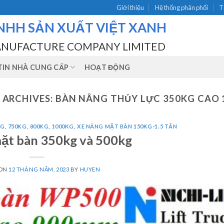
Giới thiệu
Hệ thống phân phối
T
NHH SẢN XUẤT VIỆT XANH
ANUFACTURE COMPANY LIMITED
IN NHÀ CUNG CẤP
HOẠT ĐỘNG
 ARCHIVES:
BÀN NÂNG THỦY LỰC 350KG CAO 
G, 750KG, 800KG, 1000KG
,
XE NÂNG MẶT BÀN 150KG-1.5 TẤN
ặt bàn 350kg và 500kg
 ON
12 THÁNG NĂM, 2023
BY
HUYEN