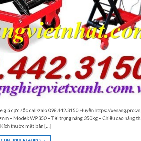
e giá cực sốc call/zalo 098.442.3150 Huyền https://xenang.pro.vn
0mm – Model: WP350 – Tải trọng nâng 350kg – Chiều cao nâng t
Kích thước mặt bàn […]
CONTINUE READING
→