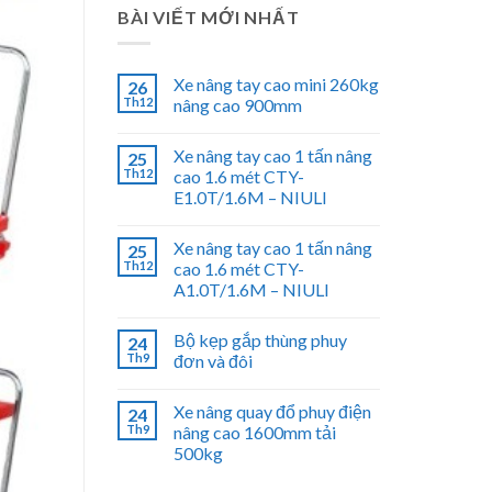
BÀI VIẾT MỚI NHẤT
Xe nâng tay cao mini 260kg
26
Th12
nâng cao 900mm
Xe nâng tay cao 1 tấn nâng
25
Th12
cao 1.6 mét CTY-
E1.0T/1.6M – NIULI
Xe nâng tay cao 1 tấn nâng
25
Th12
cao 1.6 mét CTY-
A1.0T/1.6M – NIULI
Bộ kẹp gắp thùng phuy
24
Th9
đơn và đôi
Xe nâng quay đổ phuy điện
24
Th9
nâng cao 1600mm tải
500kg