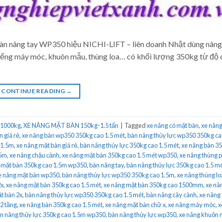
n nâng tay WP350 hiệu NICHI-LIFT – liên doanh Nhật dùng nâng
kiểng máy móc, khuôn mẫu, thùng loa… có khối lượng 350kg từ độ 
CONTINUE READING
→
 1000kg
,
XE NÂNG MẶT BÀN 150kg-1.5 tấn
|
Tagged
xe nâng có mặt bàn
,
xe nâng
n giá rẻ
,
xe nâng bàn wp350 350kg cao 1.5 mét
,
bàn nâng thủy lực wp350 350kg c
 1.5m
,
xe nâng mặt bàn giá rẻ
,
bàn nâng thủy lực 350kg cao 1.5 mét
,
xe nâng bàn 3
.5m
,
xe nâng chậu cảnh
,
xe nâng mặt bàn 350kg cao 1.5 mét wp350
,
xe nâng thùng 
 mặt bàn 350kg cao 1.5m wp350
,
bàn nâng tay
,
bàn nâng thủy lực 350kg cao 1.5 m
e nâng mặt bàn wp350
,
bàn nâng thủy lực wp350 350kg cao 1.5m
,
xe nâng thùng lo
2x
,
xe nâng mặt bàn 350kg cao 1.5 mét
,
xe nâng mặt bàn 350kg cao 1500mm
,
xe nâ
t bàn 2x
,
bàn nâng thủy lực wp350 350kg cao 1.5 mét
,
bàn nâng cây cành
,
xe nâng
2 tầng
,
xe nâng bàn 350kg cao 1.5 mét
,
xe nâng mặt bàn chữ x
,
xe nâng máy móc
,
x
n nâng thủy lực 350kg cao 1.5m wp350
,
bàn nâng thủy lực wp350
,
xe nâng khuôn