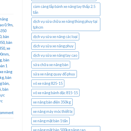
cùm càng lắp bánh xe nâng tay thấp 2.5
tấn
 nâng
dịch vụ sửa chữa xe nâng thùng phuy tại
cao 0.9m
,
tphcm
p350
0
,
bàn
dịch vụ sửa xe nâng các loại
350
,
bàn
dịch vụ sửa xe nâng phuy
350
,
xe
900mm
,
dịch vụ sửa xe nâng tay cao
g
,
bàn
sửa chữa xe nâng bàn
bàn 1
 xe nâng
sửa xe nâng quay đổ phuy
0kg
,
bàn
g bàn
,
vỏ xe nâng 825-15
ẻ
,
bàn
vỏ xe nâng bánh đặc 815-15
lực
ực
xe nâng bàn điện 350kg
xe nâng máy móc thiết bị
 comment
xe nâng mặt bàn 1 tấn
xe nâng mặt bàn 500kg nâng cao