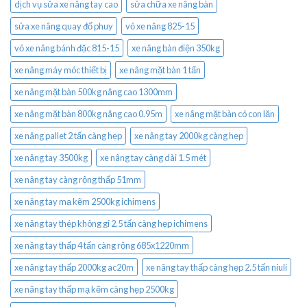
dịch vụ sửa xe nâng tay cao
sửa chữa xe nâng bàn
sửa xe nâng quay đổ phuy
vỏ xe nâng 825-15
vỏ xe nâng bánh đặc 815-15
xe nâng bàn điện 350kg
xe nâng máy móc thiết bị
xe nâng mặt bàn 1 tấn
xe nâng mặt bàn 500kg nâng cao 1300mm
xe nâng mặt bàn 800kg nâng cao 0.95m
xe nâng mặt bàn có con lăn
xe nâng pallet 2 tấn càng hẹp
xe nâng tay 2000kg càng hẹp
xe nâng tay 3500kg
xe nâng tay càng dài 1.5 mét
xe nâng tay càng rộng thấp 51mm
xe nâng tay mạ kẽm 2500kg ichimens
xe nâng tay thép không gỉ 2.5 tấn càng hẹp ichimens
xe nâng tay thấp 4 tấn càng rộng 685x1220mm
xe nâng tay thấp 2000kg ac20m
xe nâng tay thấp càng hẹp 2.5 tấn niuli
xe nâng tay thấp mạ kẽm càng hẹp 2500kg