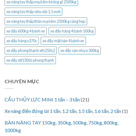
xe nâng tay thấp mạ kẽm không gỉ 2500kg
xe nâng tay thấp siêu dài 1.5 mét
xe nâng tay thấp thân mạ kẽm 2500kg càng hẹp
xe đẩy 600kg 4 bánh xe
xe đẩy hàng 4 bánh 500kg
xe đẩy hàng x370c
xe đẩy mặt bàn 4 bánh xe
xe đẩy phong thạnh xth250s2
xe đẩy sàn nhựa 300kg
xe đẩy xtl130ds phong thạnh
CHUYÊN MỤC
CẨU THỦY LỰC MINI 1 tấn – 3 tấn
(21)
Xe nâng điện đứng lái 1 tấn, 1.2 tấn, 1.5 tấn, 1.6 tấn, 2 tấn
(1)
BÀN NÂNG TAY 150kg, 350kg, 500kg, 750kg, 800kg,
1000kg