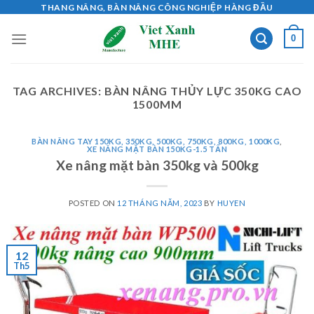
Skip
THANG NÂNG, BÀN NÂNG CÔNG NGHIỆP HÀNG ĐẦU
to
0
content
TAG ARCHIVES:
BÀN NÂNG THỦY LỰC 350KG CAO
1500MM
BÀN NÂNG TAY 150KG, 350KG, 500KG, 750KG, 800KG, 1000KG
,
XE NÂNG MẶT BÀN 150KG-1.5 TẤN
Xe nâng mặt bàn 350kg và 500kg
POSTED ON
12 THÁNG NĂM, 2023
BY
HUYEN
12
Th5