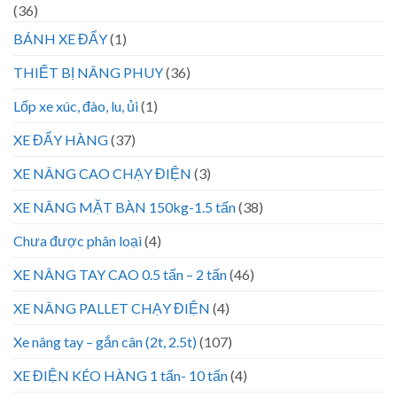
(36)
BÁNH XE ĐẨY
(1)
THIẾT BỊ NÂNG PHUY
(36)
Lốp xe xúc, đào, lu, ủi
(1)
XE ĐẨY HÀNG
(37)
XE NÂNG CAO CHẠY ĐIỆN
(3)
XE NÂNG MẶT BÀN 150kg-1.5 tấn
(38)
Chưa được phân loại
(4)
XE NÂNG TAY CAO 0.5 tấn – 2 tấn
(46)
XE NÂNG PALLET CHẠY ĐIỆN
(4)
Xe nâng tay – gắn cân (2t, 2.5t)
(107)
XE ĐIỆN KÉO HÀNG 1 tấn- 10 tấn
(4)