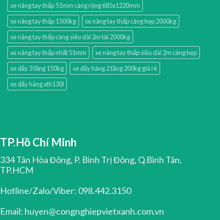
xe nâng tay thấp 51mm càng rộng 685x1220mm
xe nâng tay thấp 1500kg
xe nâng tay thấp càng hẹp 2000kg
xe nâng tay thấp càng siêu dài 2m tải 2000kg
xe nâng tay thấp nhất 51mm
xe nâng tay thấp siêu dài 2m càng hẹp
xe đẩy 3 tầng 150kg
xe đẩy hàng 2 tầng 200kg giá rẻ
xe đẩy hàng xth130l
TP.Hồ Chí Minh
334 Tân Hòa Đông, P. Bình Trị Đông, Q.Bình Tân,
TP.HCM
Hotline/Zalo/Viber: 098.442.3150
Email: huyen@congnghiepvietxanh.com.vn