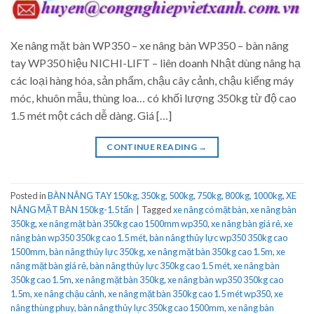
Xe nâng mặt bàn WP350 – xe nâng bàn WP350 – bàn nâng
tay WP350 hiệu NICHI-LIFT – liên doanh Nhật dùng nâng hạ
các loại hàng hóa, sản phẩm, chậu cây cảnh, chậu kiểng máy
móc, khuôn mẫu, thùng loa… có khối lượng 350kg từ độ cao
1.5 mét một cách dễ dàng. Giá […]
CONTINUE READING
→
Posted in
BÀN NÂNG TAY 150kg, 350kg, 500kg, 750kg, 800kg, 1000kg
,
XE
NÂNG MẶT BÀN 150kg-1.5 tấn
|
Tagged
xe nâng có mặt bàn
,
xe nâng bàn
350kg
,
xe nâng mặt bàn 350kg cao 1500mm wp350
,
xe nâng bàn giá rẻ
,
xe
nâng bàn wp350 350kg cao 1.5 mét
,
bàn nâng thủy lực wp350 350kg cao
1500mm
,
bàn nâng thủy lực 350kg
,
xe nâng mặt bàn 350kg cao 1.5m
,
xe
nâng mặt bàn giá rẻ
,
bàn nâng thủy lực 350kg cao 1.5 mét
,
xe nâng bàn
350kg cao 1.5m
,
xe nâng mặt bàn 350kg
,
xe nâng bàn wp350 350kg cao
1.5m
,
xe nâng chậu cảnh
,
xe nâng mặt bàn 350kg cao 1.5 mét wp350
,
xe
nâng thùng phuy
,
bàn nâng thủy lực 350kg cao 1500mm
,
xe nâng bàn