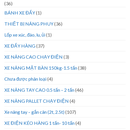
(36)
BÁNH XE ĐẨY
(1)
THIẾT BỊ NÂNG PHUY
(36)
Lốp xe xúc, đào, lu, ủi
(1)
XE ĐẨY HÀNG
(37)
XE NÂNG CAO CHẠY ĐIỆN
(3)
XE NÂNG MẶT BÀN 150kg-1.5 tấn
(38)
Chưa được phân loại
(4)
XE NÂNG TAY CAO 0.5 tấn – 2 tấn
(46)
XE NÂNG PALLET CHẠY ĐIỆN
(4)
Xe nâng tay – gắn cân (2t, 2.5t)
(107)
XE ĐIỆN KÉO HÀNG 1 tấn- 10 tấn
(4)