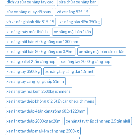
dịch vụ sửa xe nâng tay cao
sửa chữa xe nâng bàn
sửa xe nâng quay đổ phuy
vỏ xe nâng 825-15
vỏ xe nâng bánh đặc 815-15
xe nâng bàn điện 350kg
xe nâng máy móc thiết bị
xe nâng mặt bàn 1 tấn
xe nâng mặt bàn 500kg nâng cao 1300mm
xe nâng mặt bàn 800kg nâng cao 0.95m
xe nâng mặt bàn có con lăn
xe nâng pallet 2 tấn càng hẹp
xe nâng tay 2000kg càng hẹp
xe nâng tay 3500kg
xe nâng tay càng dài 1.5 mét
xe nâng tay càng rộng thấp 51mm
xe nâng tay mạ kẽm 2500kg ichimens
xe nâng tay thép không gỉ 2.5 tấn càng hẹp ichimens
xe nâng tay thấp 4 tấn càng rộng 685x1220mm
xe nâng tay thấp 2000kg ac20m
xe nâng tay thấp càng hẹp 2.5 tấn niuli
xe nâng tay thấp mạ kẽm càng hẹp 2500kg