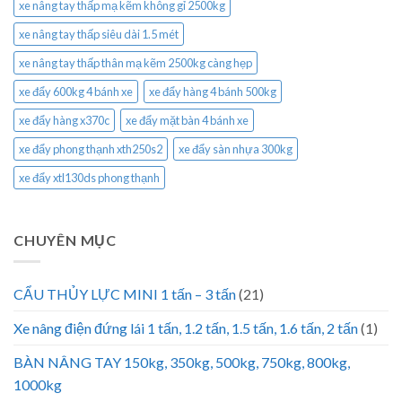
xe nâng tay thấp mạ kẽm không gỉ 2500kg
xe nâng tay thấp siêu dài 1.5 mét
xe nâng tay thấp thân mạ kẽm 2500kg càng hẹp
xe đẩy 600kg 4 bánh xe
xe đẩy hàng 4 bánh 500kg
xe đẩy hàng x370c
xe đẩy mặt bàn 4 bánh xe
xe đẩy phong thạnh xth250s2
xe đẩy sàn nhựa 300kg
xe đẩy xtl130ds phong thạnh
CHUYÊN MỤC
CẨU THỦY LỰC MINI 1 tấn – 3 tấn
(21)
Xe nâng điện đứng lái 1 tấn, 1.2 tấn, 1.5 tấn, 1.6 tấn, 2 tấn
(1)
BÀN NÂNG TAY 150kg, 350kg, 500kg, 750kg, 800kg,
1000kg