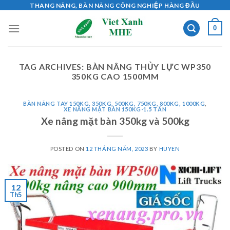
Skip
THANG NÂNG, BÀN NÂNG CÔNG NGHIỆP HÀNG ĐẦU
to
0
content
TAG ARCHIVES:
BÀN NÂNG THỦY LỰC WP350
350KG CAO 1500MM
BÀN NÂNG TAY 150KG, 350KG, 500KG, 750KG, 800KG, 1000KG
,
XE NÂNG MẶT BÀN 150KG-1.5 TẤN
Xe nâng mặt bàn 350kg và 500kg
POSTED ON
12 THÁNG NĂM, 2023
BY
HUYEN
12
Th5