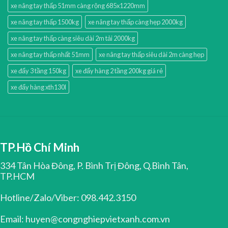
xe nâng tay thấp 51mm càng rộng 685x1220mm
xe nâng tay thấp 1500kg
xe nâng tay thấp càng hẹp 2000kg
xe nâng tay thấp càng siêu dài 2m tải 2000kg
xe nâng tay thấp nhất 51mm
xe nâng tay thấp siêu dài 2m càng hẹp
xe đẩy 3 tầng 150kg
xe đẩy hàng 2 tầng 200kg giá rẻ
xe đẩy hàng xth130l
TP.Hồ Chí Minh
334 Tân Hòa Đông, P. Bình Trị Đông, Q.Bình Tân,
TP.HCM
Hotline/Zalo/Viber: 098.442.3150
Email: huyen@congnghiepvietxanh.com.vn