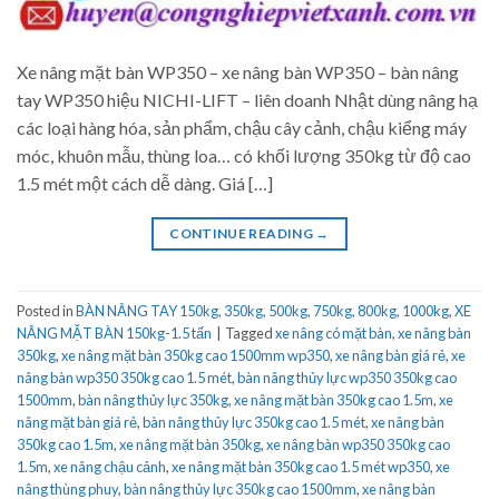
Xe nâng mặt bàn WP350 – xe nâng bàn WP350 – bàn nâng
tay WP350 hiệu NICHI-LIFT – liên doanh Nhật dùng nâng hạ
các loại hàng hóa, sản phẩm, chậu cây cảnh, chậu kiểng máy
móc, khuôn mẫu, thùng loa… có khối lượng 350kg từ độ cao
1.5 mét một cách dễ dàng. Giá […]
CONTINUE READING
→
Posted in
BÀN NÂNG TAY 150kg, 350kg, 500kg, 750kg, 800kg, 1000kg
,
XE
NÂNG MẶT BÀN 150kg-1.5 tấn
|
Tagged
xe nâng có mặt bàn
,
xe nâng bàn
350kg
,
xe nâng mặt bàn 350kg cao 1500mm wp350
,
xe nâng bàn giá rẻ
,
xe
nâng bàn wp350 350kg cao 1.5 mét
,
bàn nâng thủy lực wp350 350kg cao
1500mm
,
bàn nâng thủy lực 350kg
,
xe nâng mặt bàn 350kg cao 1.5m
,
xe
nâng mặt bàn giá rẻ
,
bàn nâng thủy lực 350kg cao 1.5 mét
,
xe nâng bàn
350kg cao 1.5m
,
xe nâng mặt bàn 350kg
,
xe nâng bàn wp350 350kg cao
1.5m
,
xe nâng chậu cảnh
,
xe nâng mặt bàn 350kg cao 1.5 mét wp350
,
xe
nâng thùng phuy
,
bàn nâng thủy lực 350kg cao 1500mm
,
xe nâng bàn