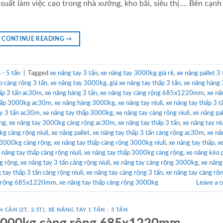
suất làm việc cao trong nhà xưởng, kho bãi, siêu thị…. Bên cạnh
CONTINUE READING
→
- 5 tấn
|
Tagged
xe nâng tay 3 tấn
,
xe nâng tay 3000kg giá rẻ
,
xe nâng pallet 3 
p càng rộng 3 tấn
,
xe nâng tay 3000kg
,
giá xe nâng tay thấp 3 tấn
,
xe nâng hàng 
hấp 3 tấn ac30m
,
xe nâng hàng 3 tấn
,
xe nâng tay càng rộng 685x1220mm
,
xe nâ
thấp 3000kg ac30m
,
xe nâng hàng 3000kg
,
xe nâng tay niuli
,
xe nâng tay thấp 3 t
ay 3 tấn ac30m
,
xe nâng tay thấp 3000kg
,
xe nâng tay càng rộng niuli
,
xe nâng pal
ng
,
xe nâng tay 3000kg càng rộng ac30m
,
xe nâng tay thấp 3 tấn
,
xe nâng tay ni
g càng rộng niuli
,
xe nâng pallet
,
xe nâng tay thấp 3 tấn càng rộng ac30m
,
xe nâ
t 3000kg càng rộng
,
xe nâng tay thấp càng rộng 3000kg niuli
,
xe nâng tay thấp
,
x
 nâng tay thấp càng rộng niuli
,
xe nâng tay thấp 3000kg càng rộng
,
xe nâng kéo p
ng rộng
,
xe nâng tay 3 tấn càng rộng niuli
,
xe nâng tay càng rộng 3000kg
,
xe nâng
 tay thấp 3 tấn càng rộng niuli
,
xe nâng tay càng rộng 3 tấn
,
xe nâng tay càng rộ
ng rộng 685x1220mm
,
xe nâng tay thấp càng rộng 3000kg
Leave a 
 CÂN (2T, 2.5T)
,
XE NÂNG TAY 1 TẤN - 5 TẤN