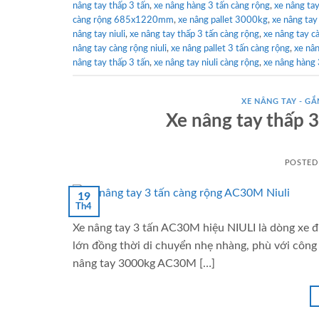
nâng tay thấp 3 tấn
,
xe nâng hàng 3 tấn càng rộng
,
xe nâng ta
càng rộng 685x1220mm
,
xe nâng pallet 3000kg
,
xe nâng tay 
nâng tay niuli
,
xe nâng tay thấp 3 tấn càng rộng
,
xe nâng tay cà
nâng tay càng rộng niuli
,
xe nâng pallet 3 tấn càng rộng
,
xe nân
nâng tay thấp 3 tấn
,
xe nâng tay niuli càng rộng
,
xe nâng hàng
XE NÂNG TAY - GẮN
Xe nâng tay thấp
POSTED
19
Th4
Xe nâng tay 3 tấn AC30M hiệu NIULI là dòng xe đ
lớn đồng thời di chuyển nhẹ nhàng, phù với công 
nâng tay 3000kg AC30M […]