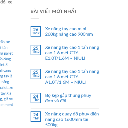
 đó, xe
BÀI VIẾT MỚI NHẤT
Xe nâng tay cao mini
26
Th12
260kg nâng cao 900mm
tấn
,
xe
Xe nâng tay cao 1 tấn nâng
3 tấn
25
Th12
cao 1.6 mét CTY-
ng pallet
E1.0T/1.6M – NIULI
ấn càng
let 3
uli càng
Xe nâng tay cao 1 tấn nâng
25
Th12
ng tay 3
cao 1.6 mét CTY-
A1.0T/1.6M – NIULI
e nâng
allet
,
xe
 tay giá
Bộ kẹp gắp thùng phuy
24
ng
,
giá xe
Th9
đơn và đôi
comment
Xe nâng quay đổ phuy điện
24
Th9
nâng cao 1600mm tải
500kg