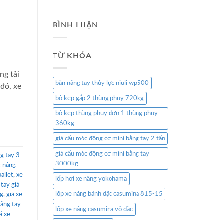
BÌNH LUẬN
TỪ KHÓA
ng tải
bàn nâng tay thủy lực niuli wp500
 đó, xe
bộ kẹp gắp 2 thùng phuy 720kg
bộ kẹp thùng phuy đơn 1 thùng phuy
360kg
giá cẩu móc động cơ mini bằng tay 2 tấn
giá cẩu móc động cơ mini bằng tay
g tay 3
3000kg
e nâng
allet
,
xe
lốp hơi xe nâng yokohama
 tay giá
lốp xe nâng bánh đặc casumina 815-15
ng
,
giá xe
nâng tay
lốp xe nâng casumina vỏ đặc
á xe