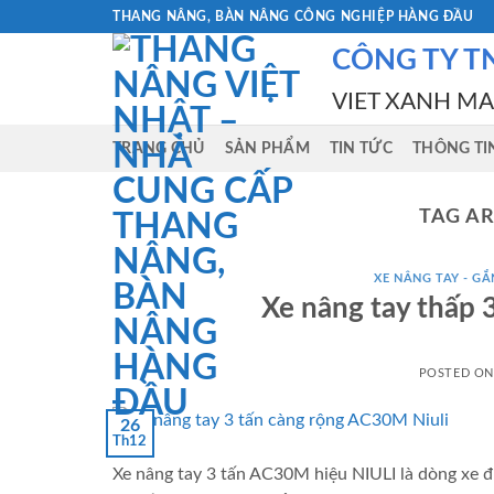
Skip
THANG NÂNG, BÀN NÂNG CÔNG NGHIỆP HÀNG ĐẦU
to
CÔNG TY T
content
VIET XANH M
TRANG CHỦ
SẢN PHẨM
TIN TỨC
THÔNG TI
TAG A
XE NÂNG TAY - GẮN
Xe nâng tay thấp 
POSTED O
26
Th12
Xe nâng tay 3 tấn AC30M hiệu NIULI là dòng xe đ