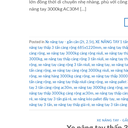
lớn đồng thời di chuyển nhẹ nhàng, phù với công 
nâng tay 3000kg AC30M […]
Posted in
Xe nâng tay - gắn cân (2t, 2.5t)
,
XE NÂNG TAY 1 tấn 
nâng tay thấp 3 tấn càng rộng 685x1220mm
,
xe nâng tay thấ
càng rộng
,
xe nâng tay 3000kg càng rộng niuli
,
xe nâng tay t
3000kg
,
xe nâng tay thấp càng rộng 3 tấn niuli
,
xe nâng tay 
rộng
,
xe nâng tay càng rộng 3 tấn niuli
,
xe nâng tay
,
xe nâng t
tấn càng rộng
,
xe nâng tay càng rộng 3000kg niuli
,
xe nâng hà
rộng
,
xe nâng hàng 3000kg càng rộng
,
xe nâng tay thấp 3000k
tấn càng rộng
,
xe nâng tay thấp niuli càng rộng
,
xe nâng palle
tay 3 tấn càng rộng ac30m
,
xe nâng tay 3000kg càng rộng
,
xe
nâng tay thấp 3000kg càng rộng ac30m
,
xe nâng tay thấp cà
rẻ
,
xe nâng tay 3 tấn giá rẻ
,
xe nâng kéo pallet đẩy tay
,
xe nâng
nâng tay 3 tấn
,
xe nâng tay thấp giá rẻ
,
xe nâng tay 3 tấn cà
XE NÂNG TAY - GẮN