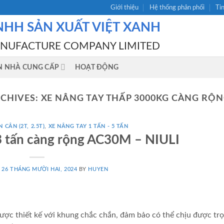
Giới thiệu
Hệ thống phân phối
Ti
NHH SẢN XUẤT VIỆT XANH
ANUFACTURE COMPANY LIMITED
N NHÀ CUNG CẤP
HOẠT ĐỘNG
RCHIVES:
XE NÂNG TAY THẤP 3000KG CÀNG RỘN
 CÂN (2T, 2.5T)
,
XE NÂNG TAY 1 TẤN - 5 TẤN
3 tấn càng rộng AC30M – NIULI
N
26 THÁNG MƯỜI HAI, 2024
BY
HUYEN
ược thiết kế với khung chắc chắn, đảm bảo có thể chịu được trọ