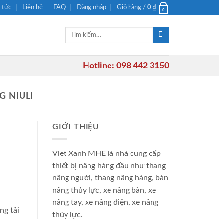
n tức
Liên hệ
FAQ
Đăng nhập
Giỏ hàng /
0
₫
0
Tìm
kiếm:
Hotline: 098 442 3150
G NIULI
GIỚI THIỆU
Viet Xanh MHE là nhà cung cấp
thiết bị nâng hàng đầu như thang
nâng người, thang nâng hàng, bàn
nâng thủy lực, xe nâng bàn, xe
nâng tay, xe nâng điện, xe nâng
ng tải
thủy lực.