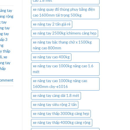
cao 1.6 mét
xe nâng quay đổ thùng phuy bằng điện
nâng tay
cao 1600mm tải trọng 500kg
àng rộng
 tay
xe nâng tay 2 tấn giá rẻ
ng tay
xe nâng tay 2500kg ichimens càng hẹp
ng tay
hấp 3
xe nâng tay bậc thang chữ x 1500kg
ộng
nâng cao 800mm
ay thấp
li
,
xe
xe nâng tay cao 400kg
âng tay
xe nâng tay cao 1000kg nâng cao 1.6
thấp
mét
comment
xe nâng tay cao 1000kg nâng cao
1600mm cby-e1016
xe nâng tay càng dài 1.8 mét
xe nâng tay siêu rộng 2 tấn
xe nâng tay thấp 3000kg càng hẹp
xe nâng tay thấp 4000kg càng rộng