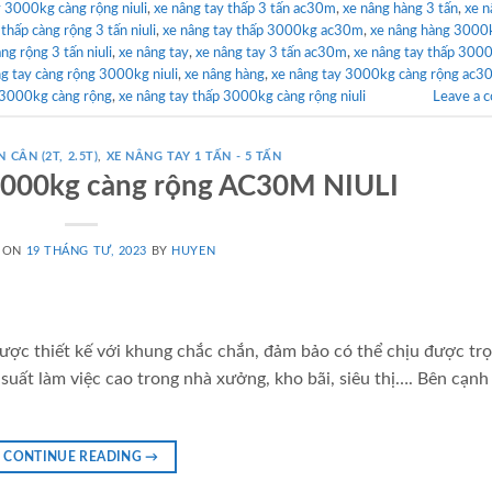
y 3000kg càng rộng niuli
,
xe nâng tay thấp 3 tấn ac30m
,
xe nâng hàng 3 tấn
,
xe n
thấp càng rộng 3 tấn niuli
,
xe nâng tay thấp 3000kg ac30m
,
xe nâng hàng 3000
ng rộng 3 tấn niuli
,
xe nâng tay
,
xe nâng tay 3 tấn ac30m
,
xe nâng tay thấp 300
g tay càng rộng 3000kg niuli
,
xe nâng hàng
,
xe nâng tay 3000kg càng rộng ac3
 3000kg càng rộng
,
xe nâng tay thấp 3000kg càng rộng niuli
Leave a 
 CÂN (2T, 2.5T)
,
XE NÂNG TAY 1 TẤN - 5 TẤN
 3000kg càng rộng AC30M NIULI
 ON
19 THÁNG TƯ, 2023
BY
HUYEN
ược thiết kế với khung chắc chắn, đảm bảo có thể chịu được trọ
suất làm việc cao trong nhà xưởng, kho bãi, siêu thị…. Bên cạnh
CONTINUE READING
→