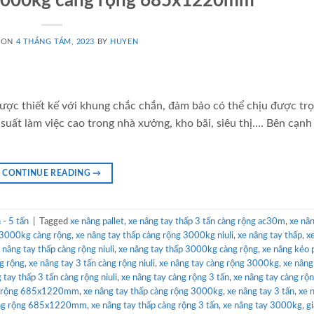
 3000kg càng rộng 685x1220mm
 ON
4 THÁNG TÁM, 2023
BY
HUYEN
ược thiết kế với khung chắc chắn, đảm bảo có thể chịu được trọ
suất làm việc cao trong nhà xưởng, kho bãi, siêu thị…. Bên cạnh
CONTINUE READING
→
- 5 tấn
|
Tagged
xe nâng pallet
,
xe nâng tay thấp 3 tấn càng rộng ac30m
,
xe nân
t 3000kg càng rộng
,
xe nâng tay thấp càng rộng 3000kg niuli
,
xe nâng tay thấp
,
x
 nâng tay thấp càng rộng niuli
,
xe nâng tay thấp 3000kg càng rộng
,
xe nâng kéo p
ng rộng
,
xe nâng tay 3 tấn càng rộng niuli
,
xe nâng tay càng rộng 3000kg
,
xe nâng
 tay thấp 3 tấn càng rộng niuli
,
xe nâng tay càng rộng 3 tấn
,
xe nâng tay càng rộ
ng rộng 685x1220mm
,
xe nâng tay thấp càng rộng 3000kg
,
xe nâng tay 3 tấn
,
xe 
càng rộng 685x1220mm
,
xe nâng tay thấp càng rộng 3 tấn
,
xe nâng tay 3000kg
,
gi