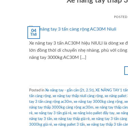
Xe nâng tay thấp
POSTED
04
Th8
Xe nâng tay 3 tấn AC30M hiệu NIULI là dòng xe đ
lớn đồng thời di chuyển nhẹ nhàng, phù với công 
nâng tay 3000kg AC30M […]
Posted in
Xe nâng tay - gắn cân (2t, 2.5t)
,
XE NÂNG TAY 1 tấn 
tấn càng rộng
,
xe nâng tay thấp niuli càng rộng
,
xe nâng palle
tay 3 tấn càng rộng ac30m
,
xe nâng tay 3000kg càng rộng
,
xe
nâng tay thấp 3000kg càng rộng ac30m
,
xe nâng tay thấp cà
rẻ
,
xe nâng tay 3 tấn giá rẻ
,
xe nâng kéo pallet đẩy tay
,
xe nâng
nâng tay 3 tấn
,
xe nâng tay thấp giá rẻ
,
xe nâng tay 3 tấn cà
3000kg giá rẻ
,
xe nâng pallet 3 tấn
,
xe nâng tay thấp 3 tấn 