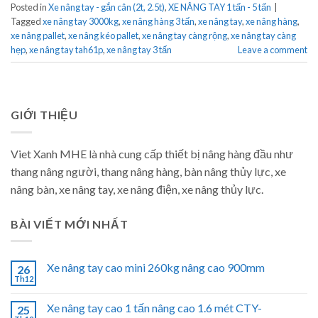
Posted in
Xe nâng tay - gắn cân (2t, 2.5t)
,
XE NÂNG TAY 1 tấn - 5 tấn
|
Tagged
xe nâng tay 3000kg
,
xe nâng hàng 3 tấn
,
xe nâng tay
,
xe nâng hàng
,
xe nâng pallet
,
xe nâng kéo pallet
,
xe nâng tay càng rộng
,
xe nâng tay càng
hẹp
,
xe nâng tay tah61p
,
xe nâng tay 3 tấn
Leave a comment
GIỚI THIỆU
Viet Xanh MHE là nhà cung cấp thiết bị nâng hàng đầu như
thang nâng người, thang nâng hàng, bàn nâng thủy lực, xe
nâng bàn, xe nâng tay, xe nâng điện, xe nâng thủy lực.
BÀI VIẾT MỚI NHẤT
Xe nâng tay cao mini 260kg nâng cao 900mm
26
Th12
Xe nâng tay cao 1 tấn nâng cao 1.6 mét CTY-
25