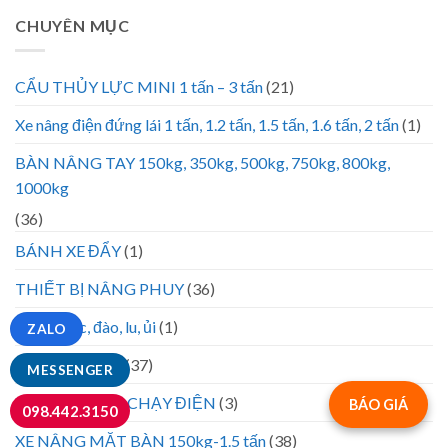
CHUYÊN MỤC
CẨU THỦY LỰC MINI 1 tấn – 3 tấn
(21)
Xe nâng điện đứng lái 1 tấn, 1.2 tấn, 1.5 tấn, 1.6 tấn, 2 tấn
(1)
BÀN NÂNG TAY 150kg, 350kg, 500kg, 750kg, 800kg,
1000kg
(36)
BÁNH XE ĐẨY
(1)
THIẾT BỊ NÂNG PHUY
(36)
Lốp xe xúc, đào, lu, ủi
(1)
ZALO
XE ĐẨY HÀNG
(37)
MESSENGER
XE NÂNG CAO CHẠY ĐIỆN
(3)
BÁO GIÁ
098.442.3150
XE NÂNG MẶT BÀN 150kg-1.5 tấn
(38)