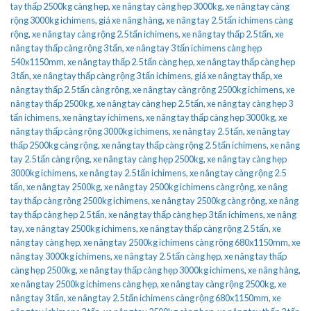
tay thấp 2500kg càng hẹp
,
xe nâng tay càng hẹp 3000kg
,
xe nâng tay càng
rộng 3000kg ichimens
,
giá xe nâng hàng
,
xe nâng tay 2.5 tấn ichimens càng
rộng
,
xe nâng tay càng rộng 2.5 tấn ichimens
,
xe nâng tay thấp 2.5 tấn
,
xe
nâng tay thấp càng rộng 3 tấn
,
xe nâng tay 3 tấn ichimens càng hẹp
540x1150mm
,
xe nâng tay thấp 2.5 tấn càng hẹp
,
xe nâng tay thấp càng hẹp
3 tấn
,
xe nâng tay thấp càng rộng 3 tấn ichimens
,
giá xe nâng tay thấp
,
xe
nâng tay thấp 2.5 tấn càng rộng
,
xe nâng tay càng rộng 2500kg ichimens
,
xe
nâng tay thấp 2500kg
,
xe nâng tay càng hẹp 2.5 tấn
,
xe nâng tay càng hẹp 3
tấn ichimens
,
xe nâng tay ichimens
,
xe nâng tay thấp càng hẹp 3000kg
,
xe
nâng tay thấp càng rộng 3000kg ichimens
,
xe nâng tay 2.5 tấn
,
xe nâng tay
thấp 2500kg càng rộng
,
xe nâng tay thấp càng rộng 2.5 tấn ichimens
,
xe nâng
tay 2.5 tấn càng rộng
,
xe nâng tay càng hẹp 2500kg
,
xe nâng tay càng hẹp
3000kg ichimens
,
xe nâng tay 2.5 tấn ichimens
,
xe nâng tay càng rộng 2.5
tấn
,
xe nâng tay 2500kg
,
xe nâng tay 2500kg ichimens càng rộng
,
xe nâng
tay thấp càng rộng 2500kg ichimens
,
xe nâng tay 2500kg càng rộng
,
xe nâng
tay thấp càng hẹp 2.5 tấn
,
xe nâng tay thấp càng hẹp 3 tấn ichimens
,
xe nâng
tay
,
xe nâng tay 2500kg ichimens
,
xe nâng tay thấp càng rộng 2.5 tấn
,
xe
nâng tay càng hẹp
,
xe nâng tay 2500kg ichimens càng rộng 680x1150mm
,
xe
nâng tay 3000kg ichimens
,
xe nâng tay 2.5 tấn càng hẹp
,
xe nâng tay thấp
càng hẹp 2500kg
,
xe nâng tay thấp càng hẹp 3000kg ichimens
,
xe nâng hàng
,
xe nâng tay 2500kg ichimens càng hẹp
,
xe nâng tay càng rộng 2500kg
,
xe
nâng tay 3 tấn
,
xe nâng tay 2.5 tấn ichimens càng rộng 680x1150mm
,
xe