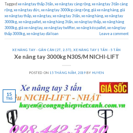
Tagged
xe nâng tay thấp 3 tấn
,
xe nâng tay càng rộng
,
xe nâng tay 3 tấn càng
rộng
,
xe nâng tay đức
,
xe nâng tay 3000kg càng rộng
,
giá xe nâng hàng
,
giá
xe nâng tay thấp
,
xe nâng tay
,
xe nâng tay 3 tấn
,
xe nâng hàng
,
xe nâng tay
3000kg
,
xe nâng pallet
,
xe nâng hàng 3 tấn
,
xe nâng tay thấp
,
xe nâng hàng
3000kg
,
giá xe nâng tay
,
xe nâng tay twlifter
,
xe nâng kéo pallet
,
xe nâng tay
thấp 3000kg
,
xe nâng tay đài loan
Leave a comment
XE NÂNG TAY - GẮN CÂN (2T, 2.5T)
,
XE NÂNG TAY 1 TẤN - 5 TẤN
Xe nâng tay 3000kg N30S/M NICHI-LIFT
POSTED ON
15 THÁNG NĂM, 2019
BY
HUYEN
15
Th5