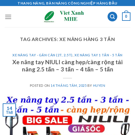
Skip
THANG NÂNG, BÀN NÂNG CÔNG NGHIỆP HÀNG ĐẦU
to
0
content
TAG ARCHIVES:
XE NÂNG HÀNG 3 TẤN
XE NÂNG TAY - GẮN CÂN (2T, 2.5T)
,
XE NÂNG TAY 1 TẤN - 5 TẤN
Xe nâng tay NIULI càng hẹp/càng rộng tải
nâng 2.5 tấn – 3 tấn – 4 tấn – 5 tấn
POSTED ON
14 THÁNG TÁM, 2025
BY
HUYEN
14
Th8