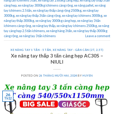
nâng tay ichimens 3 tấn
,
xe nâng tay 2500kg càng hẹp
,
xe nâng tay thấp 3 tấn
càng hẹp
,
xe nâng tay 3000kg ichimens càng rộng
,
xe nâng pallet
,
xe nâng
tay ichimens 2.5 tấn
,
xe nâng tay thấp càng rộng 2500kg
,
xe nâng tay
3000kg
,
xe nâng tay thấp 3 tấn càng rộng
,
xe nâng tay ichimens 3000kg
,
xe
nâng tay thấp 3000kg
,
xe nâng tay 3000kg càng hẹp
,
xe nâng tay 3 tấn
ichimens càng rộng
,
xe nâng tay thấp
,
xe nâng tay ichimens 2500kg
,
xe nâng
tay càng hẹp 2.5 tấn ichimens
,
xe nâng hàng 3 tấn
,
xe nâng tay thấp 3000kg
càng rộng
,
xe nâng tay 3 tấn ichimens
Leave a comment
XE NÂNG TAY 1 TẤN - 5 TẤN
,
XE NÂNG TAY - GẮN CÂN (2T, 2.5T)
Xe nâng tay thấp 3 tấn càng hẹp AC30S –
NIULI
POSTED ON
26 THÁNG MƯỜI HAI, 2024
BY
HUYEN
26
Th12