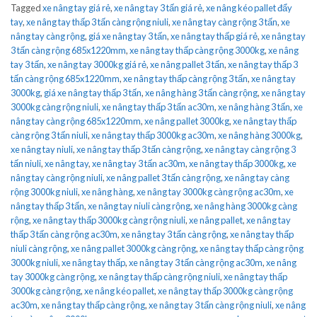
Tagged
xe nâng tay giá rẻ
,
xe nâng tay 3 tấn giá rẻ
,
xe nâng kéo pallet đẩy
tay
,
xe nâng tay thấp 3 tấn càng rộng niuli
,
xe nâng tay càng rộng 3 tấn
,
xe
nâng tay càng rộng
,
giá xe nâng tay 3 tấn
,
xe nâng tay thấp giá rẻ
,
xe nâng tay
3 tấn càng rộng 685x1220mm
,
xe nâng tay thấp càng rộng 3000kg
,
xe nâng
tay 3 tấn
,
xe nâng tay 3000kg giá rẻ
,
xe nâng pallet 3 tấn
,
xe nâng tay thấp 3
tấn càng rộng 685x1220mm
,
xe nâng tay thấp càng rộng 3 tấn
,
xe nâng tay
3000kg
,
giá xe nâng tay thấp 3 tấn
,
xe nâng hàng 3 tấn càng rộng
,
xe nâng tay
3000kg càng rộng niuli
,
xe nâng tay thấp 3 tấn ac30m
,
xe nâng hàng 3 tấn
,
xe
nâng tay càng rộng 685x1220mm
,
xe nâng pallet 3000kg
,
xe nâng tay thấp
càng rộng 3 tấn niuli
,
xe nâng tay thấp 3000kg ac30m
,
xe nâng hàng 3000kg
,
xe nâng tay niuli
,
xe nâng tay thấp 3 tấn càng rộng
,
xe nâng tay càng rộng 3
tấn niuli
,
xe nâng tay
,
xe nâng tay 3 tấn ac30m
,
xe nâng tay thấp 3000kg
,
xe
nâng tay càng rộng niuli
,
xe nâng pallet 3 tấn càng rộng
,
xe nâng tay càng
rộng 3000kg niuli
,
xe nâng hàng
,
xe nâng tay 3000kg càng rộng ac30m
,
xe
nâng tay thấp 3 tấn
,
xe nâng tay niuli càng rộng
,
xe nâng hàng 3000kg càng
rộng
,
xe nâng tay thấp 3000kg càng rộng niuli
,
xe nâng pallet
,
xe nâng tay
thấp 3 tấn càng rộng ac30m
,
xe nâng tay 3 tấn càng rộng
,
xe nâng tay thấp
niuli càng rộng
,
xe nâng pallet 3000kg càng rộng
,
xe nâng tay thấp càng rộng
3000kg niuli
,
xe nâng tay thấp
,
xe nâng tay 3 tấn càng rộng ac30m
,
xe nâng
tay 3000kg càng rộng
,
xe nâng tay thấp càng rộng niuli
,
xe nâng tay thấp
3000kg càng rộng
,
xe nâng kéo pallet
,
xe nâng tay thấp 3000kg càng rộng
ac30m
,
xe nâng tay thấp càng rộng
,
xe nâng tay 3 tấn càng rộng niuli
,
xe nâng