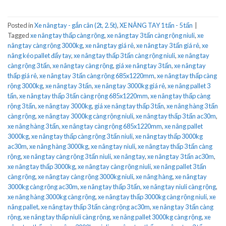
Posted in
Xe nâng tay - gắn cân (2t, 2.5t)
,
XE NÂNG TAY 1 tấn - 5 tấn
|
Tagged
xe nâng tay thấp càng rộng
,
xe nâng tay 3 tấn càng rộng niuli
,
xe
nâng tay càng rộng 3000kg
,
xe nâng tay giá rẻ
,
xe nâng tay 3 tấn giá rẻ
,
xe
nâng kéo pallet đẩy tay
,
xe nâng tay thấp 3 tấn càng rộng niuli
,
xe nâng tay
càng rộng 3 tấn
,
xe nâng tay càng rộng
,
giá xe nâng tay 3 tấn
,
xe nâng tay
thấp giá rẻ
,
xe nâng tay 3 tấn càng rộng 685x1220mm
,
xe nâng tay thấp càng
rộng 3000kg
,
xe nâng tay 3 tấn
,
xe nâng tay 3000kg giá rẻ
,
xe nâng pallet 3
tấn
,
xe nâng tay thấp 3 tấn càng rộng 685x1220mm
,
xe nâng tay thấp càng
rộng 3 tấn
,
xe nâng tay 3000kg
,
giá xe nâng tay thấp 3 tấn
,
xe nâng hàng 3 tấn
càng rộng
,
xe nâng tay 3000kg càng rộng niuli
,
xe nâng tay thấp 3 tấn ac30m
,
xe nâng hàng 3 tấn
,
xe nâng tay càng rộng 685x1220mm
,
xe nâng pallet
3000kg
,
xe nâng tay thấp càng rộng 3 tấn niuli
,
xe nâng tay thấp 3000kg
ac30m
,
xe nâng hàng 3000kg
,
xe nâng tay niuli
,
xe nâng tay thấp 3 tấn càng
rộng
,
xe nâng tay càng rộng 3 tấn niuli
,
xe nâng tay
,
xe nâng tay 3 tấn ac30m
,
xe nâng tay thấp 3000kg
,
xe nâng tay càng rộng niuli
,
xe nâng pallet 3 tấn
càng rộng
,
xe nâng tay càng rộng 3000kg niuli
,
xe nâng hàng
,
xe nâng tay
3000kg càng rộng ac30m
,
xe nâng tay thấp 3 tấn
,
xe nâng tay niuli càng rộng
,
xe nâng hàng 3000kg càng rộng
,
xe nâng tay thấp 3000kg càng rộng niuli
,
xe
nâng pallet
,
xe nâng tay thấp 3 tấn càng rộng ac30m
,
xe nâng tay 3 tấn càng
rộng
,
xe nâng tay thấp niuli càng rộng
,
xe nâng pallet 3000kg càng rộng
,
xe