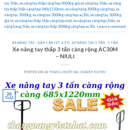
tay 3 tấn
,
xe nâng tay thấp càng hẹp 3000kg
,
giá xe nâng tay 3 tấn
,
xe nâng
tay thấp 3 tấn càng hẹp 540x1150mm
,
xe nâng hàng 3000kg càng hẹp
,
xe
nâng tay 3000kg
,
xe nâng tay 3000kg càng hẹp ac30s
,
xe nâng tay 3000kg
giá rẻ
,
xe nâng tay thấp 3 tấn càng hẹp niuli
,
xe nâng tay càng hẹp 3 tấn
,
xe
nâng hàng 3 tấn
,
xe nâng tay thấp 3000kg càng hẹp ac30s
Leave a comment
XE NÂNG TAY - GẮN CÂN (2T, 2.5T)
,
XE NÂNG TAY 1 TẤN - 5 TẤN
Xe nâng tay thấp 3 tấn càng rộng AC30M
– NIULI
POSTED ON
26 THÁNG MƯỜI HAI, 2024
BY
HUYEN
26
Th12