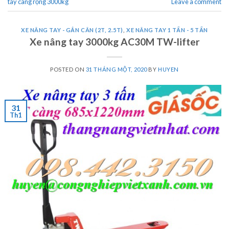
tay càng rộng 3000kg
Leave a comment
XE NÂNG TAY - GẮN CÂN (2T, 2.5T)
,
XE NÂNG TAY 1 TẤN - 5 TẤN
Xe nâng tay 3000kg AC30M TW-lifter
POSTED ON
31 THÁNG MỘT, 2020
BY
HUYEN
31
Th1