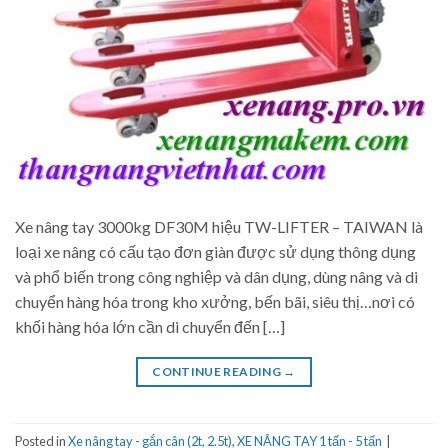
Xe nâng tay 3000kg DF30M hiệu TW-LIFTER – TAIWAN là
loại xe nâng có cấu tạo đơn giàn được sử dụng thông dụng
và phổ biến trong công nghiệp và dân dụng, dùng nâng và di
chuyển hàng hóa trong kho xưởng, bến bãi, siêu thị…nơi có
khối hàng hóa lớn cần di chuyển đến […]
CONTINUE READING
→
Posted in
Xe nâng tay - gắn cân (2t, 2.5t)
,
XE NÂNG TAY 1 tấn - 5 tấn
|