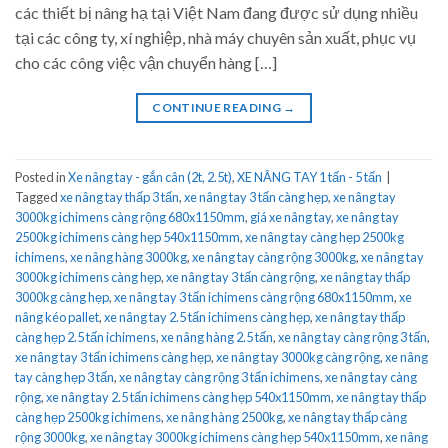
các thiết bị nâng hạ tại Việt Nam đang được sử dụng nhiều
tại các công ty, xí nghiệp, nhà máy chuyên sản xuất, phục vụ
cho các công việc vận chuyển hàng […]
CONTINUE READING
→
Posted in
Xe nâng tay - gắn cân (2t, 2.5t)
,
XE NÂNG TAY 1 tấn - 5 tấn
|
Tagged
xe nâng tay thấp 3 tấn
,
xe nâng tay 3 tấn càng hẹp
,
xe nâng tay
3000kg ichimens càng rộng 680x1150mm
,
giá xe nâng tay
,
xe nâng tay
2500kg ichimens càng hẹp 540x1150mm
,
xe nâng tay càng hẹp 2500kg
ichimens
,
xe nâng hàng 3000kg
,
xe nâng tay càng rộng 3000kg
,
xe nâng tay
3000kg ichimens càng hẹp
,
xe nâng tay 3 tấn càng rộng
,
xe nâng tay thấp
3000kg càng hẹp
,
xe nâng tay 3 tấn ichimens càng rộng 680x1150mm
,
xe
nâng kéo pallet
,
xe nâng tay 2.5 tấn ichimens càng hẹp
,
xe nâng tay thấp
càng hẹp 2.5 tấn ichimens
,
xe nâng hàng 2.5 tấn
,
xe nâng tay càng rộng 3 tấn
,
xe nâng tay 3 tấn ichimens càng hẹp
,
xe nâng tay 3000kg càng rộng
,
xe nâng
tay càng hẹp 3 tấn
,
xe nâng tay càng rộng 3 tấn ichimens
,
xe nâng tay càng
rộng
,
xe nâng tay 2.5 tấn ichimens càng hẹp 540x1150mm
,
xe nâng tay thấp
càng hẹp 2500kg ichimens
,
xe nâng hàng 2500kg
,
xe nâng tay thấp càng
rộng 3000kg
,
xe nâng tay 3000kg ichimens càng hẹp 540x1150mm
,
xe nâng