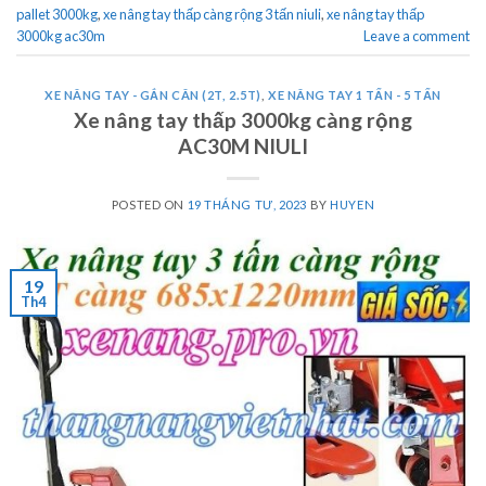
pallet 3000kg
,
xe nâng tay thấp càng rộng 3 tấn niuli
,
xe nâng tay thấp
3000kg ac30m
Leave a comment
XE NÂNG TAY - GẮN CÂN (2T, 2.5T)
,
XE NÂNG TAY 1 TẤN - 5 TẤN
Xe nâng tay thấp 3000kg càng rộng
AC30M NIULI
POSTED ON
19 THÁNG TƯ, 2023
BY
HUYEN
19
Th4