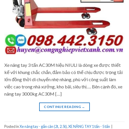
Xe nâng tay 3 tấn AC30M hiệu NIULI là dòng xe được thiết
kế với khung chắc chắn, đảm bảo có thể chịu được trọng tải
lớn đồng thời di chuyển nhẹ nhàng, phù với công suất làm
việc cao trong nhà xưởng, kho bãi, siêu thị…. Bên cạnh đó, xe
nâng tay 3000kg AC30M […]
CONTINUE READING
→
Posted in
Xe nâng tay - gắn cân (2t, 2.5t)
,
XE NÂNG TAY 1 tấn - 5 tấn
|