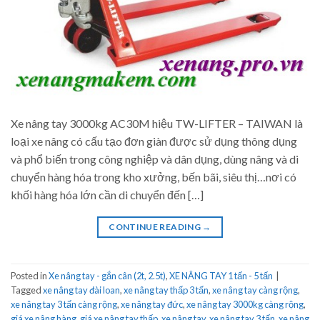
Xe nâng tay 3000kg AC30M hiệu TW-LIFTER – TAIWAN là
loại xe nâng có cấu tạo đơn giàn được sử dụng thông dụng
và phổ biến trong công nghiệp và dân dụng, dùng nâng và di
chuyển hàng hóa trong kho xưởng, bến bãi, siêu thị…nơi có
khối hàng hóa lớn cần di chuyển đến […]
CONTINUE READING
→
Posted in
Xe nâng tay - gắn cân (2t, 2.5t)
,
XE NÂNG TAY 1 tấn - 5 tấn
|
Tagged
xe nâng tay đài loan
,
xe nâng tay thấp 3 tấn
,
xe nâng tay càng rộng
,
xe nâng tay 3 tấn càng rộng
,
xe nâng tay đức
,
xe nâng tay 3000kg càng rộng
,
giá xe nâng hàng
,
giá xe nâng tay thấp
,
xe nâng tay
,
xe nâng tay 3 tấn
,
xe nâng