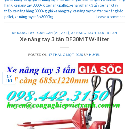
hàng
,
xe nâng tay 3000kg
,
xe nâng pallet
,
xe nâng hàng 3 tấn
,
xe nâng tay
thấp
,
xe nâng hàng 3000kg
,
giá xe nâng tay
,
xe nâng tay twlifter
,
xe nâng kéo
pallet
,
xe nâng tay thấp 3000kg
Leave a comment
XE NÂNG TAY - GẮN CÂN (2T, 2.5T)
,
XE NÂNG TAY 1 TẤN - 5 TẤN
Xe nâng tay 3 tấn DF30M TW-lifter
POSTED ON
17 THÁNG MỘT, 2020
BY
HUYEN
17
Th1