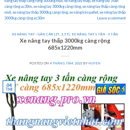
nâng tay thấp càng rộng 3000kg niuli
,
xe nâng tay thấp
,
xe nâng tay 3 tấn
càng rộng ac30m
,
xe nâng tay 3000kg càng rộng
,
xe nâng tay thấp càng rộng
niuli
,
xe nâng tay thấp 3000kg càng rộng
,
xe nâng kéo pallet
,
xe nâng tay thấp
3000kg càng rộng ac30m
Leave a comment
XE NÂNG TAY - GẮN CÂN (2T, 2.5T)
,
XE NÂNG TAY 1 TẤN - 5 TẤN
Xe nâng tay thấp 3000kg càng rộng
685x1220mm
POSTED ON
4 THÁNG TÁM, 2023
BY
HUYEN
04
Th8