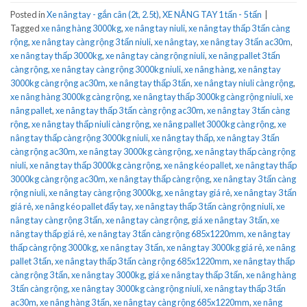
Posted in
Xe nâng tay - gắn cân (2t, 2.5t)
,
XE NÂNG TAY 1 tấn - 5 tấn
|
Tagged
xe nâng hàng 3000kg
,
xe nâng tay niuli
,
xe nâng tay thấp 3 tấn càng
rộng
,
xe nâng tay càng rộng 3 tấn niuli
,
xe nâng tay
,
xe nâng tay 3 tấn ac30m
,
xe nâng tay thấp 3000kg
,
xe nâng tay càng rộng niuli
,
xe nâng pallet 3 tấn
càng rộng
,
xe nâng tay càng rộng 3000kg niuli
,
xe nâng hàng
,
xe nâng tay
3000kg càng rộng ac30m
,
xe nâng tay thấp 3 tấn
,
xe nâng tay niuli càng rộng
,
xe nâng hàng 3000kg càng rộng
,
xe nâng tay thấp 3000kg càng rộng niuli
,
xe
nâng pallet
,
xe nâng tay thấp 3 tấn càng rộng ac30m
,
xe nâng tay 3 tấn càng
rộng
,
xe nâng tay thấp niuli càng rộng
,
xe nâng pallet 3000kg càng rộng
,
xe
nâng tay thấp càng rộng 3000kg niuli
,
xe nâng tay thấp
,
xe nâng tay 3 tấn
càng rộng ac30m
,
xe nâng tay 3000kg càng rộng
,
xe nâng tay thấp càng rộng
niuli
,
xe nâng tay thấp 3000kg càng rộng
,
xe nâng kéo pallet
,
xe nâng tay thấp
3000kg càng rộng ac30m
,
xe nâng tay thấp càng rộng
,
xe nâng tay 3 tấn càng
rộng niuli
,
xe nâng tay càng rộng 3000kg
,
xe nâng tay giá rẻ
,
xe nâng tay 3 tấn
giá rẻ
,
xe nâng kéo pallet đẩy tay
,
xe nâng tay thấp 3 tấn càng rộng niuli
,
xe
nâng tay càng rộng 3 tấn
,
xe nâng tay càng rộng
,
giá xe nâng tay 3 tấn
,
xe
nâng tay thấp giá rẻ
,
xe nâng tay 3 tấn càng rộng 685x1220mm
,
xe nâng tay
thấp càng rộng 3000kg
,
xe nâng tay 3 tấn
,
xe nâng tay 3000kg giá rẻ
,
xe nâng
pallet 3 tấn
,
xe nâng tay thấp 3 tấn càng rộng 685x1220mm
,
xe nâng tay thấp
càng rộng 3 tấn
,
xe nâng tay 3000kg
,
giá xe nâng tay thấp 3 tấn
,
xe nâng hàng
3 tấn càng rộng
,
xe nâng tay 3000kg càng rộng niuli
,
xe nâng tay thấp 3 tấn
ac30m
,
xe nâng hàng 3 tấn
,
xe nâng tay càng rộng 685x1220mm
,
xe nâng