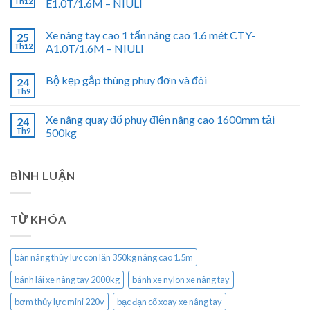
Th12
E1.0T/1.6M – NIULI
Xe nâng tay cao 1 tấn nâng cao 1.6 mét CTY-
25
Th12
A1.0T/1.6M – NIULI
Bộ kẹp gắp thùng phuy đơn và đôi
24
Th9
Xe nâng quay đổ phuy điện nâng cao 1600mm tải
24
Th9
500kg
BÌNH LUẬN
TỪ KHÓA
bàn nâng thủy lực con lăn 350kg nâng cao 1.5m
bánh lái xe nâng tay 2000kg
bánh xe nylon xe nâng tay
bơm thủy lực mini 220v
bạc đạn cổ xoay xe nâng tay