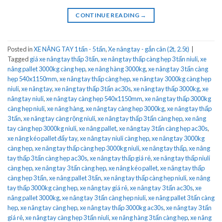
CONTINUE READING
→
Posted in
XE NÂNG TAY 1 tấn - 5 tấn
,
Xe nâng tay - gắn cân (2t, 2.5t)
|
Tagged
giá xe nâng tay thấp 3 tấn
,
xe nâng tay thấp càng hẹp 3 tấn niuli
,
xe
nâng pallet 3000kg càng hẹp
,
xe nâng hàng 3000kg
,
xe nâng tay 3 tấn càng
hẹp 540x1150mm
,
xe nâng tay thấp càng hẹp
,
xe nâng tay 3000kg càng hẹp
niuli
,
xe nâng tay
,
xe nâng tay thấp 3 tấn ac30s
,
xe nâng tay thấp 3000kg
,
xe
nâng tay niuli
,
xe nâng tay càng hẹp 540x1150mm
,
xe nâng tay thấp 3000kg
càng hẹp niuli
,
xe nâng hàng
,
xe nâng tay càng hẹp 3000kg
,
xe nâng tay thấp
3 tấn
,
xe nâng tay càng rộng niuli
,
xe nâng tay thấp 3 tấn càng hẹp
,
xe nâng
tay càng hẹp 3000kg niuli
,
xe nâng pallet
,
xe nâng tay 3 tấn càng hẹp ac30s
,
xe nâng kéo pallet đẩy tay
,
xe nâng tay niuli càng hẹp
,
xe nâng tay 3000kg
càng hẹp
,
xe nâng tay thấp càng hẹp 3000kg niuli
,
xe nâng tay thấp
,
xe nâng
tay thấp 3 tấn càng hẹp ac30s
,
xe nâng tay thấp giá rẻ
,
xe nâng tay thấp niuli
càng hẹp
,
xe nâng tay 3 tấn càng hẹp
,
xe nâng kéo pallet
,
xe nâng tay thấp
càng hẹp 3 tấn
,
xe nâng pallet 3 tấn
,
xe nâng tay thấp càng hẹp niuli
,
xe nâng
tay thấp 3000kg càng hẹp
,
xe nâng tay giá rẻ
,
xe nâng tay 3 tấn ac30s
,
xe
nâng pallet 3000kg
,
xe nâng tay 3 tấn càng hẹp niuli
,
xe nâng pallet 3 tấn càng
hẹp
,
xe nâng tay càng hẹp
,
xe nâng tay thấp 3000kg ac30s
,
xe nâng tay 3 tấn
giá rẻ
,
xe nâng tay càng hẹp 3 tấn niuli
,
xe nâng hàng 3 tấn càng hẹp
,
xe nâng