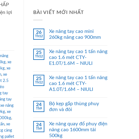
THẤP
BÀI VIẾT MỚI NHẤT
n lợi
Xe nâng tay cao mini
26
Th12
260kg nâng cao 900mm
Xe nâng tay cao 1 tấn nâng
25
 nâng
Th12
cao 1.6 mét CTY-
0kg
,
xe
E1.0T/1.6M – NIULI
0kg
,
xe
n
,
xe
Xe nâng tay cao 1 tấn nâng
25
et 2.5
Th12
cao 1.6 mét CTY-
kéo
A1.0T/1.6M – NIULI
g tay
âng tay
Bộ kẹp gắp thùng phuy
24
,
xe nâng
Th9
đơn và đôi
0kg
,
xe
 5000kg
,
Xe nâng quay đổ phuy điện
tấn
,
xe
24
Th9
nâng cao 1600mm tải
kg càng
500kg
ng pallet