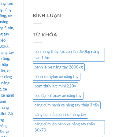
nâng kéo
ng hàng
BÌNH LUẬN
rộng
,
xe
 nâng
ng 5 tấn
,
ng tay
TỪ KHÓA
kéo
000kg
,
bàn nâng thủy lực con lăn 350kg nâng
nâng tay
cao 1.5m
 rộng
,
 thấp
bánh lái xe nâng tay 2000kg
tấn
,
xe
bánh xe nylon xe nâng tay
et càng
e nâng
bơm thủy lực mini 220v
p
,
xe
,
xe nâng
bạc đạn cổ xoay xe nâng tay
càng
càng cùm bánh xe nâng tay thấp 3 tấn
 hàng
llet 2.5
càng cùm lắp bánh xe nâng tay
âng
càng cùm lắp bánh xe nâng tay thấp
 rộng
80x70
tấn
,
xe