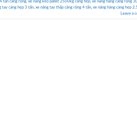
 4 tấn càng rộng
,
xe nâng kéo pallet 2500kg càng hẹp
,
xe nâng hàng càng rộng 
g tay càng hẹp 3 tấn
,
xe nâng tay thấp càng rộng 4 tấn
,
xe nâng hàng càng hẹp 2.
Leave a 