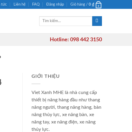
n tức
Liên hệ
FAQ
Đăng nhập
Giỏ hàng /
0
₫
0
Tìm
kiếm:
Hotline: 098 442 3150
P
GIỚI THIỆU
4
Viet Xanh MHE là nhà cung cấp
thiết bị nâng hàng đầu như thang
nâng người, thang nâng hàng, bàn
nâng thủy lực, xe nâng bàn, xe
nâng tay, xe nâng điện, xe nâng
thủy lực.