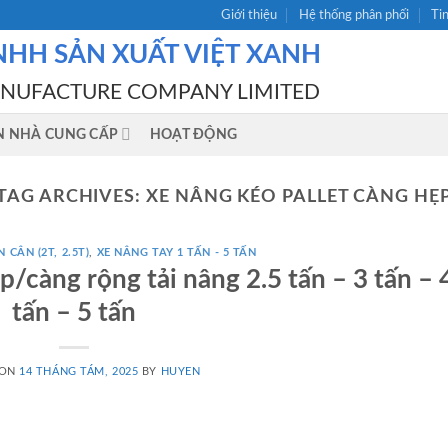
Giới thiệu
Hệ thống phân phối
Ti
NHH SẢN XUẤT VIỆT XANH
ANUFACTURE COMPANY LIMITED
N NHÀ CUNG CẤP
HOẠT ĐỘNG
TAG ARCHIVES:
XE NÂNG KÉO PALLET CÀNG HẸ
 CÂN (2T, 2.5T)
,
XE NÂNG TAY 1 TẤN - 5 TẤN
/càng rộng tải nâng 2.5 tấn – 3 tấn – 
tấn – 5 tấn
 ON
14 THÁNG TÁM, 2025
BY
HUYEN