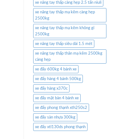
xe nâng tay thấp càng hẹp 2.5 tấn niuli
xe nâng tay thấp mạ kẽm càng hẹp
2500kg
xe nâng tay thấp mạ kẽm không gỉ
2500kg
xe nâng tay thấp siêu dài 1.5 mét
xe nâng tay thấp thân mạ kẽm 2500kg
càng hẹp
xe đẩy 600kg 4 bánh xe
xe đẩy hàng 4 bánh 500kg
xe đẩy hàng x370c
xe đẩy mặt bàn 4 bánh xe
xe đẩy phong thạnh xth250s2
xe đẩy sàn nhựa 300kg
xe đẩy xtl130ds phong thạnh