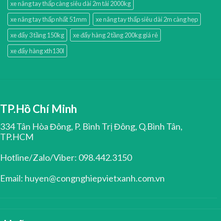
xe nâng tay thấp càng siêu dài 2m tải 2000kg
xe nâng tay thấp nhất 51mm
xe nâng tay thấp siêu dài 2m càng hẹp
xe đẩy 3 tầng 150kg
xe đẩy hàng 2 tầng 200kg giá rẻ
xe đẩy hàng xth130l
TP.Hồ Chí Minh
334 Tân Hòa Đông, P. Bình Trị Đông, Q.Bình Tân,
TP.HCM
Hotline/Zalo/Viber: 098.442.3150
Email: huyen@congnghiepvietxanh.com.vn