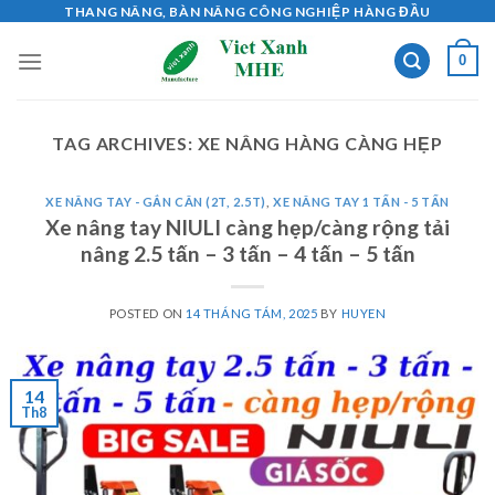
Skip
THANG NÂNG, BÀN NÂNG CÔNG NGHIỆP HÀNG ĐẦU
to
0
content
TAG ARCHIVES:
XE NÂNG HÀNG CÀNG HẸP
XE NÂNG TAY - GẮN CÂN (2T, 2.5T)
,
XE NÂNG TAY 1 TẤN - 5 TẤN
Xe nâng tay NIULI càng hẹp/càng rộng tải
nâng 2.5 tấn – 3 tấn – 4 tấn – 5 tấn
POSTED ON
14 THÁNG TÁM, 2025
BY
HUYEN
14
Th8