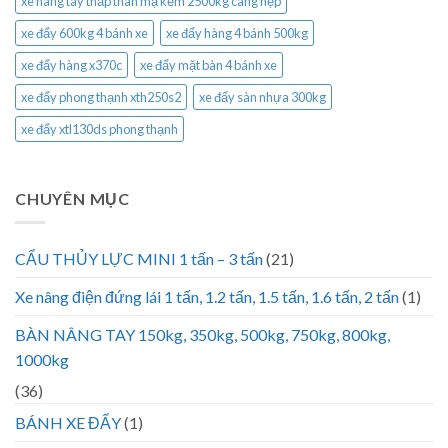
xe nâng tay thấp thân mạ kẽm 2500kg càng hẹp
xe đẩy 600kg 4 bánh xe
xe đẩy hàng 4 bánh 500kg
xe đẩy hàng x370c
xe đẩy mặt bàn 4 bánh xe
xe đẩy phong thạnh xth250s2
xe đẩy sàn nhựa 300kg
xe đẩy xtl130ds phong thạnh
CHUYÊN MỤC
CẨU THỦY LỰC MINI 1 tấn – 3 tấn
(21)
Xe nâng điện đứng lái 1 tấn, 1.2 tấn, 1.5 tấn, 1.6 tấn, 2 tấn
(1)
BÀN NÂNG TAY 150kg, 350kg, 500kg, 750kg, 800kg,
1000kg
(36)
BÁNH XE ĐẨY
(1)