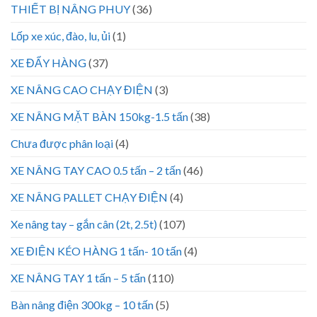
THIẾT BỊ NÂNG PHUY
(36)
Lốp xe xúc, đào, lu, ủi
(1)
XE ĐẨY HÀNG
(37)
XE NÂNG CAO CHẠY ĐIỆN
(3)
XE NÂNG MẶT BÀN 150kg-1.5 tấn
(38)
Chưa được phân loại
(4)
XE NÂNG TAY CAO 0.5 tấn – 2 tấn
(46)
XE NÂNG PALLET CHẠY ĐIỆN
(4)
Xe nâng tay – gắn cân (2t, 2.5t)
(107)
XE ĐIỆN KÉO HÀNG 1 tấn- 10 tấn
(4)
XE NÂNG TAY 1 tấn – 5 tấn
(110)
Bàn nâng điện 300kg – 10 tấn
(5)