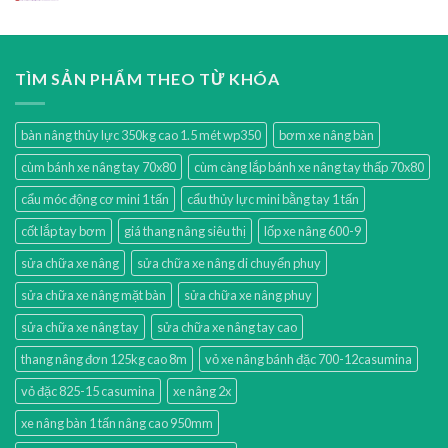
TÌM SẢN PHẨM THEO TỪ KHÓA
bàn nâng thủy lực 350kg cao 1.5 mét wp350
bơm xe nâng bàn
cùm bánh xe nâng tay 70x80
cùm càng lắp bánh xe nâng tay thấp 70x80
cẩu móc động cơ mini 1 tấn
cẩu thủy lực mini bằng tay 1 tấn
cốt lắp tay bơm
giá thang nâng siêu thị
lốp xe nâng 600-9
sửa chữa xe nâng
sửa chữa xe nâng di chuyển phuy
sửa chữa xe nâng mặt bàn
sửa chữa xe nâng phuy
sửa chữa xe nâng tay
sửa chữa xe nâng tay cao
thang nâng đơn 125kg cao 8m
vỏ xe nâng bánh đặc 700-12casumina
vỏ đặc 825-15 casumina
xe nâng 2x
xe nâng bàn 1 tấn nâng cao 950mm