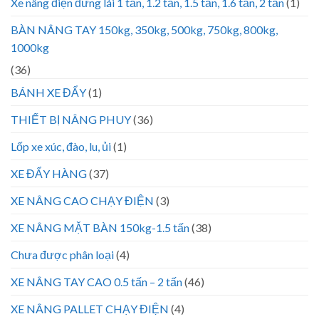
Xe nâng điện đứng lái 1 tấn, 1.2 tấn, 1.5 tấn, 1.6 tấn, 2 tấn
(1)
BÀN NÂNG TAY 150kg, 350kg, 500kg, 750kg, 800kg,
1000kg
(36)
BÁNH XE ĐẨY
(1)
THIẾT BỊ NÂNG PHUY
(36)
Lốp xe xúc, đào, lu, ủi
(1)
XE ĐẨY HÀNG
(37)
XE NÂNG CAO CHẠY ĐIỆN
(3)
XE NÂNG MẶT BÀN 150kg-1.5 tấn
(38)
Chưa được phân loại
(4)
XE NÂNG TAY CAO 0.5 tấn – 2 tấn
(46)
XE NÂNG PALLET CHẠY ĐIỆN
(4)