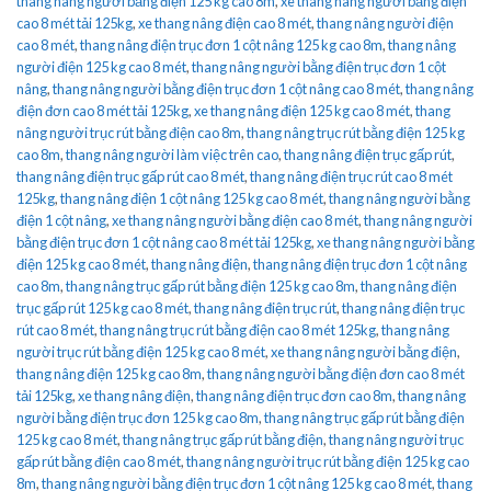
thang nâng người bằng điện 125 kg cao 8m
,
xe thang nâng người bằng điện
cao 8 mét tải 125kg
,
xe thang nâng điện cao 8 mét
,
thang nâng người điện
cao 8 mét
,
thang nâng điện trục đơn 1 cột nâng 125 kg cao 8m
,
thang nâng
người điện 125 kg cao 8 mét
,
thang nâng người bằng điện trục đơn 1 cột
nâng
,
thang nâng người bằng điện trục đơn 1 cột nâng cao 8 mét
,
thang nâng
điện đơn cao 8 mét tải 125kg
,
xe thang nâng điện 125 kg cao 8 mét
,
thang
nâng người trục rút bằng điện cao 8m
,
thang nâng trục rút bằng điện 125 kg
cao 8m
,
thang nâng người làm việc trên cao
,
thang nâng điện trục gấp rút
,
thang nâng điện trục gấp rút cao 8 mét
,
thang nâng điện trục rút cao 8 mét
125kg
,
thang nâng điện 1 cột nâng 125 kg cao 8 mét
,
thang nâng người bằng
điện 1 cột nâng
,
xe thang nâng người bằng điện cao 8 mét
,
thang nâng người
bằng điện trục đơn 1 cột nâng cao 8 mét tải 125kg
,
xe thang nâng người bằng
điện 125 kg cao 8 mét
,
thang nâng điện
,
thang nâng điện trục đơn 1 cột nâng
cao 8m
,
thang nâng trục gấp rút bằng điện 125 kg cao 8m
,
thang nâng điện
trục gấp rút 125 kg cao 8 mét
,
thang nâng điện trục rút
,
thang nâng điện trục
rút cao 8 mét
,
thang nâng trục rút bằng điện cao 8 mét 125kg
,
thang nâng
người trục rút bằng điện 125 kg cao 8 mét
,
xe thang nâng người bằng điện
,
thang nâng điện 125 kg cao 8m
,
thang nâng người bằng điện đơn cao 8 mét
tải 125kg
,
xe thang nâng điện
,
thang nâng điện trục đơn cao 8m
,
thang nâng
người bằng điện trục đơn 125 kg cao 8m
,
thang nâng trục gấp rút bằng điện
125 kg cao 8 mét
,
thang nâng trục gấp rút bằng điện
,
thang nâng người trục
gấp rút bằng điện cao 8 mét
,
thang nâng người trục rút bằng điện 125 kg cao
8m
,
thang nâng người bằng điện trục đơn 1 cột nâng 125 kg cao 8 mét
,
thang