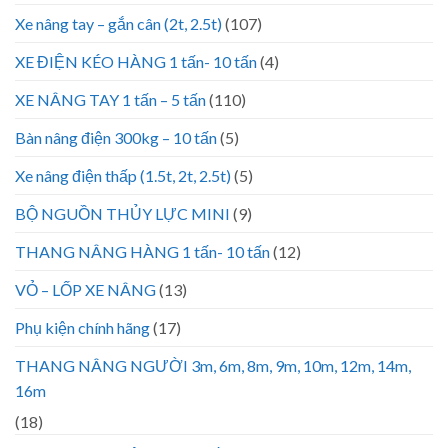
Xe nâng tay – gắn cân (2t, 2.5t)
(107)
XE ĐIỆN KÉO HÀNG 1 tấn- 10 tấn
(4)
XE NÂNG TAY 1 tấn – 5 tấn
(110)
Bàn nâng điện 300kg – 10 tấn
(5)
Xe nâng điện thấp (1.5t, 2t, 2.5t)
(5)
BỘ NGUỒN THỦY LỰC MINI
(9)
THANG NÂNG HÀNG 1 tấn- 10 tấn
(12)
VỎ – LỐP XE NÂNG
(13)
Phụ kiện chính hãng
(17)
THANG NÂNG NGƯỜI 3m, 6m, 8m, 9m, 10m, 12m, 14m,
16m
(18)