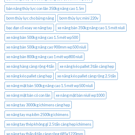
bàn nâng thủy lực con lăn 350kg nâng cao 1.5m
bơm thủy lực cho bửng nâng
bơm thủy lực mini 220v
bạc đạn cổ xoay xe nâng tay
xe nâng bàn 350kg nâng cao 1.5 mét niuli
xe nâng bàn 500kg nâng cao 1.5 mét wp500
xe nâng bàn 500kg nâng cao 900mm wp500 niuli
xe nâng bàn 800kg nâng cao 1 mét wp800 niuli
xe nâng hàng càng rộng 4 tấn
xe nâng kéo pallet 3 tấn càng hẹp
xe nâng kéo pallet càng hẹp
xe nâng kéo pallet càng rộng 2.5 tấn
xe nâng mặt bàn 500kg nâng cao 1.5 mét wp500 niuli
xe nâng mặt bàn có con lăn
xe nâng mặt bàn niuli wp1000
xe nâng tay 3000kg ichimens càng hẹp
xe nâng tay mạ kẽm 2500kg ichimens
xe nâng tay thép không gỉ 2.5 tấn càng hẹp ichimens
xe nâng tay thấp 4 tấn càng rộng 685x1220mm