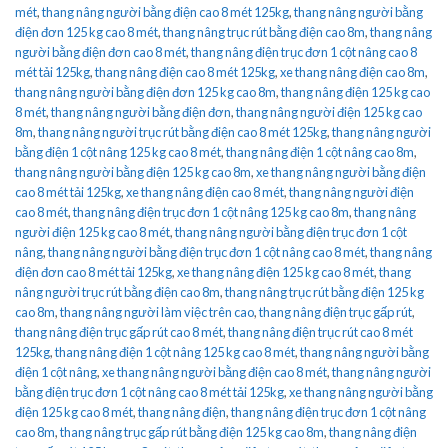
mét
,
thang nâng người bằng điện cao 8 mét 125kg
,
thang nâng người bằng
điện đơn 125 kg cao 8 mét
,
thang nâng trục rút bằng điện cao 8m
,
thang nâng
người bằng điện đơn cao 8 mét
,
thang nâng điện trục đơn 1 cột nâng cao 8
mét tải 125kg
,
thang nâng điện cao 8 mét 125kg
,
xe thang nâng điện cao 8m
,
thang nâng người bằng điện đơn 125 kg cao 8m
,
thang nâng điện 125 kg cao
8 mét
,
thang nâng người bằng điện đơn
,
thang nâng người điện 125 kg cao
8m
,
thang nâng người trục rút bằng điện cao 8 mét 125kg
,
thang nâng người
bằng điện 1 cột nâng 125 kg cao 8 mét
,
thang nâng điện 1 cột nâng cao 8m
,
thang nâng người bằng điện 125 kg cao 8m
,
xe thang nâng người bằng điện
cao 8 mét tải 125kg
,
xe thang nâng điện cao 8 mét
,
thang nâng người điện
cao 8 mét
,
thang nâng điện trục đơn 1 cột nâng 125 kg cao 8m
,
thang nâng
người điện 125 kg cao 8 mét
,
thang nâng người bằng điện trục đơn 1 cột
nâng
,
thang nâng người bằng điện trục đơn 1 cột nâng cao 8 mét
,
thang nâng
điện đơn cao 8 mét tải 125kg
,
xe thang nâng điện 125 kg cao 8 mét
,
thang
nâng người trục rút bằng điện cao 8m
,
thang nâng trục rút bằng điện 125 kg
cao 8m
,
thang nâng người làm việc trên cao
,
thang nâng điện trục gấp rút
,
thang nâng điện trục gấp rút cao 8 mét
,
thang nâng điện trục rút cao 8 mét
125kg
,
thang nâng điện 1 cột nâng 125 kg cao 8 mét
,
thang nâng người bằng
điện 1 cột nâng
,
xe thang nâng người bằng điện cao 8 mét
,
thang nâng người
bằng điện trục đơn 1 cột nâng cao 8 mét tải 125kg
,
xe thang nâng người bằng
điện 125 kg cao 8 mét
,
thang nâng điện
,
thang nâng điện trục đơn 1 cột nâng
cao 8m
,
thang nâng trục gấp rút bằng điện 125 kg cao 8m
,
thang nâng điện