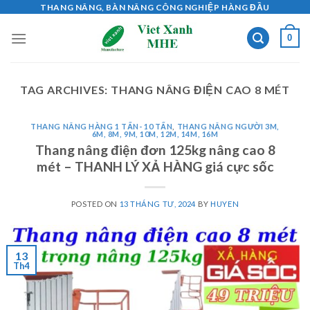
Skip
THANG NÂNG, BÀN NÂNG CÔNG NGHIỆP HÀNG ĐẦU
to
0
content
TAG ARCHIVES:
THANG NÂNG ĐIỆN CAO 8 MÉT
THANG NÂNG HÀNG 1 TẤN- 10 TẤN
,
THANG NÂNG NGƯỜI 3M,
6M, 8M, 9M, 10M, 12M, 14M, 16M
Thang nâng điện đơn 125kg nâng cao 8
mét – THANH LÝ XẢ HÀNG giá cực sốc
POSTED ON
13 THÁNG TƯ, 2024
BY
HUYEN
13
Th4