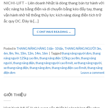
NICHI-LIFT – Liên doanh Nhật là dòng thang bán tự hành với
việc nâng hạ bằng điện và di chuyển bằng kéo đẩy tay, thang
vận hành nhờ hệ thống thủy lực kích nâng dùng điện tích trữ
ắc quy DC. Đây là […]
CONTINUE READING
→
Posted in
THANG NÂNG HÀNG 1 tấn- 10 tấn
,
THANG NÂNG NGƯỜI 3m,
6m, 8m, 9m, 10m, 12m, 14m, 16m
|
Tagged
thang nâng người đơn
,
thang
nâng người 125kg cao 8m
,
thang nâng điện 125kg cao 8m
,
thang nâng
người
,
thang nâng điện
,
thang nâng người cao 8 mét
,
xe thang nâng người
,
xe thang nâng điện
,
thang nâng đơn
,
thang nâng điện cao 8 mét
,
thang nâng
điện đơn
Leave a comment
GIỚI THIỆU
Viet Xanh MHE là nhà cung cấp thiết bị nâng hàng đầu như