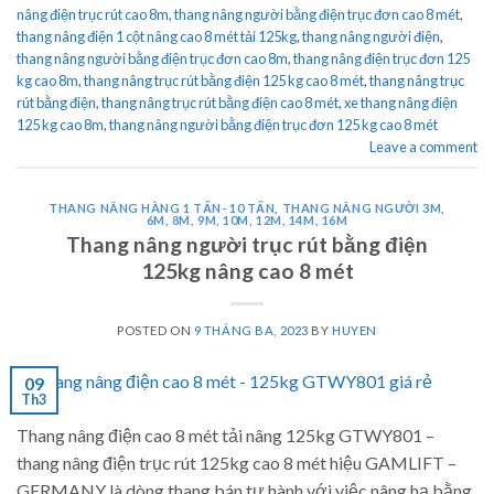
nâng điện trục rút cao 8m
,
thang nâng người bằng điện trục đơn cao 8 mét
,
thang nâng điện 1 cột nâng cao 8 mét tải 125kg
,
thang nâng người điện
,
thang nâng người bằng điện trục đơn cao 8m
,
thang nâng điện trục đơn 125
kg cao 8m
,
thang nâng trục rút bằng điện 125 kg cao 8 mét
,
thang nâng trục
rút bằng điện
,
thang nâng trục rút bằng điện cao 8 mét
,
xe thang nâng điện
125 kg cao 8m
,
thang nâng người bằng điện trục đơn 125 kg cao 8 mét
Leave a comment
THANG NÂNG HÀNG 1 TẤN- 10 TẤN
,
THANG NÂNG NGƯỜI 3M,
6M, 8M, 9M, 10M, 12M, 14M, 16M
Thang nâng người trục rút bằng điện
125kg nâng cao 8 mét
POSTED ON
9 THÁNG BA, 2023
BY
HUYEN
09
Th3
Thang nâng điện cao 8 mét tải nâng 125kg GTWY801 –
thang nâng điện trục rút 125kg cao 8 mét hiệu GAMLIFT –
GERMANY là dòng thang bán tự hành với việc nâng hạ bằng