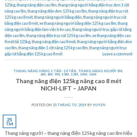
125kg
,
thang nâng điện cao 8m
,
thang nâng người bằng điện trục đơn 1 cột
nâng cao 8m
,
thang nâng điện đơn 125 kg cao 8m
,
thang nâng điện trục rút
125 kg cao 8 mét
,
thang nâng người bằng điện
,
thang nâng người trục rút
bằng điện cao 8 mét
,
xe thang nâng người bằng điện 125 kg cao 8m
,
thang
nâng người bằng điện làm việc trên cao
,
thang nâng người trục gấp rút bằng
điện cao 8m
,
thang nâng điện trục rút 125 kg cao 8m
,
xe thang nâng điện cao
8 mét tải 125kg
,
thang nâng điện cao 8 mét
,
thang nâng người bằng điện đơn
cao 8m
,
thang nâng điện 1 cột nâng 125 kg cao 8m
,
thang nâng người trục
gấp rút bằng điện 125 kg cao 8 mét
Leave a comment
THANG NÂNG HÀNG 1 TẤN- 10 TẤN
,
THANG NÂNG NGƯỜI 3M,
6M, 8M, 9M, 10M, 12M, 14M, 16M
Thang nâng điện 125kg nâng cao 8 mét
NICHI-LIFT – JAPAN
POSTED ON
25 THÁNG TƯ, 2019
BY
HUYEN
25
Th4
Thang nâng người – thang nâng điện 125kg nâng cao 8m hiệu