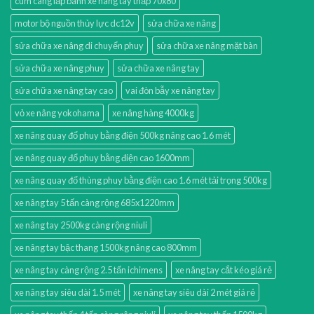
cùm càng lắp bánh xe nâng tay thấp 70x80
motor bộ nguồn thủy lực dc12v
sửa chữa xe nâng
sửa chữa xe nâng di chuyển phuy
sửa chữa xe nâng mặt bàn
sửa chữa xe nâng phuy
sửa chữa xe nâng tay
sửa chữa xe nâng tay cao
vai đòn bẫy xe nâng tay
vỏ xe nâng yokohama
xe nâng hàng 4000kg
xe nâng quay đổ phuy bằng điện 500kg nâng cao 1.6 mét
xe nâng quay đổ phuy bằng điện cao 1600mm
xe nâng quay đổ thùng phuy bằng điện cao 1.6 mét tải trọng 500kg
xe nâng tay 5 tấn càng rộng 685x1220mm
xe nâng tay 2500kg càng rộng niuli
xe nâng tay bậc thang 1500kg nâng cao 800mm
xe nâng tay càng rộng 2.5 tấn ichimens
xe nâng tay cắt kéo giá rẻ
xe nâng tay siêu dài 1.5 mét
xe nâng tay siêu dài 2 mét giá rẻ