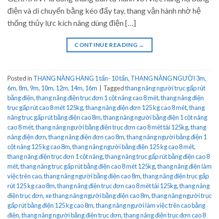
điện và di chuyển bằng kéo đẩy tay, thang vận hành nhờ hệ
thống thủy lực kích nâng dùng điện […]
CONTINUE READING
→
Posted in
THANG NÂNG HÀNG 1 tấn- 10 tấn
,
THANG NÂNG NGƯỜI 3m,
6m, 8m, 9m, 10m, 12m, 14m, 16m
|
Tagged
thang nâng người trục gấp rút
bằng điện
,
thang nâng điện trục đơn 1 cột nâng cao 8 mét
,
thang nâng điện
trục gấp rút cao 8 mét 125kg
,
thang nâng điện đơn 125 kg cao 8 mét
,
thang
nâng trục gấp rút bằng điện cao 8m
,
thang nâng người bằng điện 1 cột nâng
cao 8 mét
,
thang nâng người bằng điện trục đơn cao 8 mét tải 125kg
,
thang
nâng điện đơn
,
thang nâng điện đơn cao 8m
,
thang nâng người bằng điện 1
cột nâng 125 kg cao 8m
,
thang nâng người bằng điện 125 kg cao 8 mét
,
thang nâng điện trục đơn 1 cột nâng
,
thang nâng trục gấp rút bằng điện cao 8
mét
,
thang nâng trục gấp rút bằng điện cao 8 mét 125kg
,
thang nâng điện làm
việc trên cao
,
thang nâng người bằng điện cao 8m
,
thang nâng điện trục gấp
rút 125 kg cao 8m
,
thang nâng điện trục đơn cao 8 mét tải 125kg
,
thang nâng
điện trục đơn
,
xe thang nâng người bằng điện cao 8m
,
thang nâng người trục
gấp rút bằng điện 125 kg cao 8m
,
thang nâng người làm việc trên cao bằng
điện
,
thang nâng người bằng điện trục đơn
,
thang nâng điện trục đơn cao 8