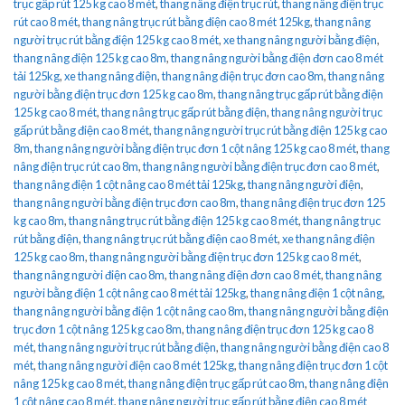
trục gấp rút 125 kg cao 8 mét
,
thang nâng điện trục rút
,
thang nâng điện trục
rút cao 8 mét
,
thang nâng trục rút bằng điện cao 8 mét 125kg
,
thang nâng
người trục rút bằng điện 125 kg cao 8 mét
,
xe thang nâng người bằng điện
,
thang nâng điện 125 kg cao 8m
,
thang nâng người bằng điện đơn cao 8 mét
tải 125kg
,
xe thang nâng điện
,
thang nâng điện trục đơn cao 8m
,
thang nâng
người bằng điện trục đơn 125 kg cao 8m
,
thang nâng trục gấp rút bằng điện
125 kg cao 8 mét
,
thang nâng trục gấp rút bằng điện
,
thang nâng người trục
gấp rút bằng điện cao 8 mét
,
thang nâng người trục rút bằng điện 125 kg cao
8m
,
thang nâng người bằng điện trục đơn 1 cột nâng 125 kg cao 8 mét
,
thang
nâng điện trục rút cao 8m
,
thang nâng người bằng điện trục đơn cao 8 mét
,
thang nâng điện 1 cột nâng cao 8 mét tải 125kg
,
thang nâng người điện
,
thang nâng người bằng điện trục đơn cao 8m
,
thang nâng điện trục đơn 125
kg cao 8m
,
thang nâng trục rút bằng điện 125 kg cao 8 mét
,
thang nâng trục
rút bằng điện
,
thang nâng trục rút bằng điện cao 8 mét
,
xe thang nâng điện
125 kg cao 8m
,
thang nâng người bằng điện trục đơn 125 kg cao 8 mét
,
thang nâng người điện cao 8m
,
thang nâng điện đơn cao 8 mét
,
thang nâng
người bằng điện 1 cột nâng cao 8 mét tải 125kg
,
thang nâng điện 1 cột nâng
,
thang nâng người bằng điện 1 cột nâng cao 8m
,
thang nâng người bằng điện
trục đơn 1 cột nâng 125 kg cao 8m
,
thang nâng điện trục đơn 125 kg cao 8
mét
,
thang nâng người trục rút bằng điện
,
thang nâng người bằng điện cao 8
mét
,
thang nâng người điện cao 8 mét 125kg
,
thang nâng điện trục đơn 1 cột
nâng 125 kg cao 8 mét
,
thang nâng điện trục gấp rút cao 8m
,
thang nâng điện
1 cột nâng cao 8 mét
,
thang nâng người trục gấp rút bằng điện cao 8 mét