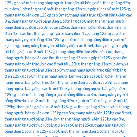
125 kg cao 8 mét
,
thang nâng người trục gấp rút bằng điện
,
thang nâng điện
trục đơn 1 cột nâng cao 8 mét
,
thang nâng điện trục gấp rút cao 8 mét 125kg
,
thang nâng điện đơn 125 kg cao 8 mét
,
thang nâng trục gấp rút bằng điện cao
8m
,
thang nâng người bằng điện 1 cột nâng cao 8 mét
,
thang nâng người
bằng điện trục đơn cao 8 mét tải 125kg
,
thang nâng điện đơn
,
thang nâng
điện đơn cao 8m
,
thang nâng người bằng điện 1 cột nâng 125 kg cao 8m
,
thang nâng người bằng điện 125 kg cao 8 mét
,
thang nâng điện trục đơn 1
cột nâng
,
thang nâng trục gấp rút bằng điện cao 8 mét
,
thang nâng trục gấp
rút bằng điện cao 8 mét 125kg
,
thang nâng điện làm việc trên cao
,
thang
nâng người bằng điện cao 8m
,
thang nâng điện trục gấp rút 125 kg cao 8m
,
thang nâng điện trục đơn cao 8 mét tải 125kg
,
thang nâng điện trục đơn
,
xe
thang nâng người bằng điện cao 8m
,
thang nâng người trục gấp rút bằng
điện 125 kg cao 8m
,
thang nâng người làm việc trên cao bằng điện
,
thang
nâng người bằng điện trục đơn
,
thang nâng điện trục đơn cao 8 mét
,
thang
nâng người bằng điện cao 8 mét 125kg
,
thang nâng người bằng điện đơn
125 kg cao 8 mét
,
thang nâng trục rút bằng điện cao 8m
,
thang nâng người
bằng điện đơn cao 8 mét
,
thang nâng điện trục đơn 1 cột nâng cao 8 mét tải
125kg
,
thang nâng điện cao 8 mét 125kg
,
xe thang nâng điện cao 8m
,
thang
nâng người bằng điện đơn 125 kg cao 8m
,
thang nâng điện 125 kg cao 8 mét
,
thang nâng người bằng điện đơn
,
thang nâng người điện 125 kg cao 8m
,
thang nâng người trục rút bằng điện cao 8 mét 125kg
,
thang nâng người
bằng điện 1 cột nâng 125 kg cao 8 mét
,
thang nâng điện 1 cột nâng cao 8m
,