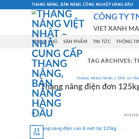
Skip
THANG NÂNG, BÀN NÂNG CÔNG NGHIỆP HÀNG ĐẦU
to
CÔNG TY T
content
VIET XANH M
TRANG CHỦ
SẢN PHẨM
TIN TỨC
THÔNG TI
TAG ARCHIVES:
T
THANG NÂNG HÀNG 1 TẤN- 10 TẤ
Thang nâng điện đơn 125
POSTED
13
Th4