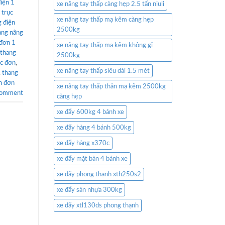
iện 1
xe nâng tay thấp càng hẹp 2.5 tấn niuli
 trục
xe nâng tay thấp mạ kẽm càng hẹp
g điện
2500kg
ang nâng
 đơn 1
xe nâng tay thấp mạ kẽm không gỉ
thang
2500kg
ục đơn
,
xe nâng tay thấp siêu dài 1.5 mét
,
thang
n đơn
xe nâng tay thấp thân mạ kẽm 2500kg
comment
càng hẹp
xe đẩy 600kg 4 bánh xe
xe đẩy hàng 4 bánh 500kg
xe đẩy hàng x370c
xe đẩy mặt bàn 4 bánh xe
xe đẩy phong thạnh xth250s2
xe đẩy sàn nhựa 300kg
xe đẩy xtl130ds phong thạnh