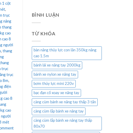
n 1 cột
mét
,
BÌNH LUẬN
n trục
ng nâng
e thang
 kg cao
TỪ KHÓA
n cao 8
ng người
bàn nâng thủy lực con lăn 350kg nâng
m
,
thang
cao 1.5m
âng
thang
bánh lái xe nâng tay 2000kg
 trục
bánh xe nylon xe nâng tay
âng trục
ao 8m
,
bơm thủy lực mini 220v
ng điện
gười
bạc đạn cổ xoay xe nâng tay
kg cao 8
càng cùm bánh xe nâng tay thấp 3 tấn
hang
 kg cao
càng cùm lắp bánh xe nâng tay
 người
càng cùm lắp bánh xe nâng tay thấp
 8 mét
80x70
comment