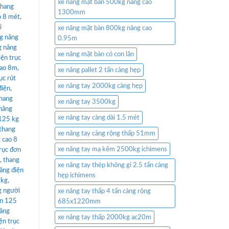
xe nâng mặt bàn 500kg nâng cao
thang
1300mm
o 8 mét
,
i
xe nâng mặt bàn 800kg nâng cao
g nâng
0.95m
g nâng
xe nâng mặt bàn có con lăn
iện trục
cao 8m
,
xe nâng pallet 2 tấn càng hẹp
ục rút
xe nâng tay 2000kg càng hẹp
điện
,
hang
xe nâng tay 3500kg
nâng
xe nâng tay càng dài 1.5 mét
 125 kg
thang
xe nâng tay càng rộng thấp 51mm
 cao 8
xe nâng tay mạ kẽm 2500kg ichimens
rục đơn
,
thang
xe nâng tay thép không gỉ 2.5 tấn càng
âng điện
hẹp ichimens
5kg
,
g người
xe nâng tay thấp 4 tấn càng rộng
ơn 125
685x1220mm
nâng
xe nâng tay thấp 2000kg ac20m
ện trục