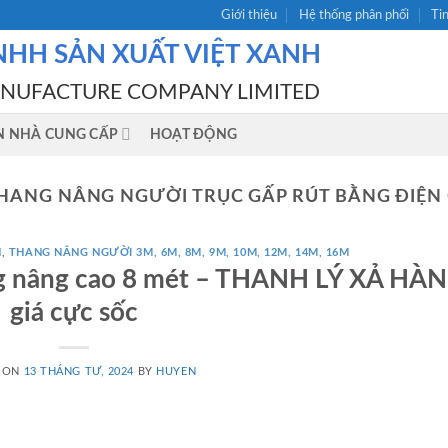
Giới thiệu
Hệ thống phân phối
Ti
NHH SẢN XUẤT VIỆT XANH
ANUFACTURE COMPANY LIMITED
N NHÀ CUNG CẤP
HOẠT ĐỘNG
HANG NÂNG NGƯỜI TRỤC GẤP RÚT BẰNG ĐIỆN 
N
,
THANG NÂNG NGƯỜI 3M, 6M, 8M, 9M, 10M, 12M, 14M, 16M
kg nâng cao 8 mét – THANH LÝ XẢ HÀ
giá cực sốc
 ON
13 THÁNG TƯ, 2024
BY
HUYEN