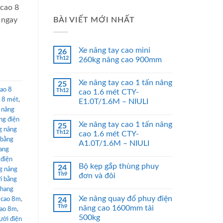
 cao 8
BÀI VIẾT MỚI NHẤT
 ngay
Xe nâng tay cao mini
26
Th12
260kg nâng cao 900mm
Xe nâng tay cao 1 tấn nâng
25
cao 8
Th12
cao 1.6 mét CTY-
o 8 mét
,
E1.0T/1.6M – NIULI
 nâng
ng điện
Xe nâng tay cao 1 tấn nâng
25
g nâng
Th12
cao 1.6 mét CTY-
 bằng
A1.0T/1.6M – NIULI
ang
 điện
Bộ kẹp gắp thùng phuy
24
g nâng
Th9
đơn và đôi
i bằng
thang
Xe nâng quay đổ phuy điện
 cao 8m
,
24
Th9
nâng cao 1600mm tải
cao 8m
,
500kg
ười điện