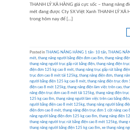
THANH LÝ XẢ HÀNG giá cực sốc – thang nâng điện
mét đang được Cty SX Việt Xanh THANH LÝ XẢ H
trong hôm nay để […]
Posted in
THANG NÂNG HÀNG 1 tấn- 10 tấn
,
THANG NÂNG
mét
,
thang nâng người bằng điện đơn cao 8m
,
thang nâng điệ
thang nâng người trục gấp rút bằng điện
,
thang nâng điện trục
điện đơn 125 kg cao 8 mét
,
thang nâng trục gấp rút bằng điệ
trục đơn cao 8 mét tải 125kg
,
thang nâng điện đơn
,
thang nân
người bằng điện 125 kg cao 8 mét
,
thang nâng điện trục đơn 
điện cao 8 mét 125kg
,
thang nâng điện làm việc trên cao
,
tha
nâng điện trục đơn cao 8 mét tải 125kg
,
thang nâng điện trục
125 kg cao 8m
,
thang nâng người làm việc trên cao bằng điện
người bằng điện cao 8 mét 125kg
,
thang nâng người bằng đi
điện đơn cao 8 mét
,
thang nâng điện trục đơn 1 cột nâng cao 
nâng người bằng điện đơn 125 kg cao 8m
,
thang nâng điện 1
thang nâng người trục rút bằng điện cao 8 mét 125kg
,
thang 
thang nâng người bằng điện 125 kg cao 8m
,
xe thang nâng ng