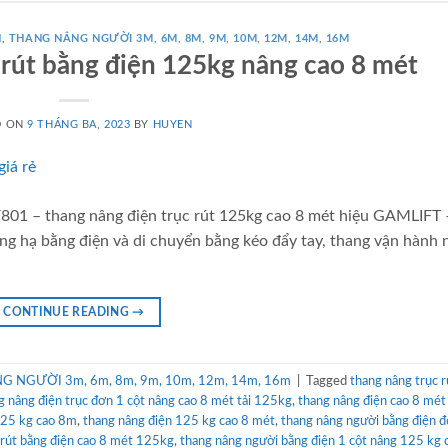
N
,
THANG NÂNG NGƯỜI 3M, 6M, 8M, 9M, 10M, 12M, 14M, 16M
 rút bằng điện 125kg nâng cao 8 mét
D ON
9 THÁNG BA, 2023
BY
HUYEN
801 – thang nâng điện trục rút 125kg cao 8 mét hiệu GAMLIFT 
g hạ bằng điện và di chuyển bằng kéo đẩy tay, thang vận hành 
CONTINUE READING
→
 NGƯỜI 3m, 6m, 8m, 9m, 10m, 12m, 14m, 16m
|
Tagged
thang nâng trục r
g nâng điện trục đơn 1 cột nâng cao 8 mét tải 125kg
,
thang nâng điện cao 8 mé
125 kg cao 8m
,
thang nâng điện 125 kg cao 8 mét
,
thang nâng người bằng điện 
 rút bằng điện cao 8 mét 125kg
,
thang nâng người bằng điện 1 cột nâng 125 kg 