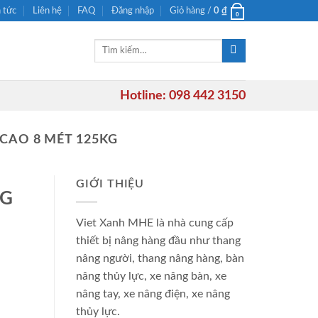
n tức
Liên hệ
FAQ
Đăng nhập
Giỏ hàng /
0
₫
0
Tìm
kiếm:
Hotline: 098 442 3150
CAO 8 MÉT 125KG
GIỚI THIỆU
NG
Viet Xanh MHE là nhà cung cấp
thiết bị nâng hàng đầu như thang
nâng người, thang nâng hàng, bàn
nâng thủy lực, xe nâng bàn, xe
nâng tay, xe nâng điện, xe nâng
thủy lực.