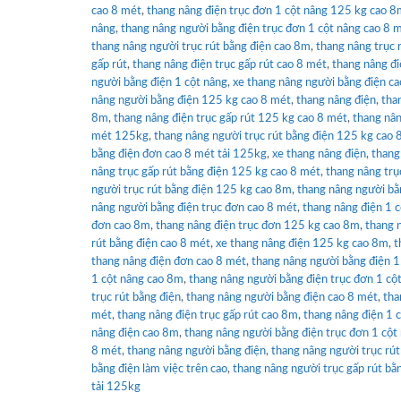
cao 8 mét
,
thang nâng điện trục đơn 1 cột nâng 125 kg cao 
nâng
,
thang nâng người bằng điện trục đơn 1 cột nâng cao 8 
thang nâng người trục rút bằng điện cao 8m
,
thang nâng trục 
gấp rút
,
thang nâng điện trục gấp rút cao 8 mét
,
thang nâng đi
người bằng điện 1 cột nâng
,
xe thang nâng người bằng điện c
nâng người bằng điện 125 kg cao 8 mét
,
thang nâng điện
,
tha
8m
,
thang nâng điện trục gấp rút 125 kg cao 8 mét
,
thang nân
mét 125kg
,
thang nâng người trục rút bằng điện 125 kg cao 
bằng điện đơn cao 8 mét tải 125kg
,
xe thang nâng điện
,
thang
nâng trục gấp rút bằng điện 125 kg cao 8 mét
,
thang nâng trụ
người trục rút bằng điện 125 kg cao 8m
,
thang nâng người bằ
nâng người bằng điện trục đơn cao 8 mét
,
thang nâng điện 1 
đơn cao 8m
,
thang nâng điện trục đơn 125 kg cao 8m
,
thang 
rút bằng điện cao 8 mét
,
xe thang nâng điện 125 kg cao 8m
,
t
thang nâng điện đơn cao 8 mét
,
thang nâng người bằng điện 1
1 cột nâng cao 8m
,
thang nâng người bằng điện trục đơn 1 c
trục rút bằng điện
,
thang nâng người bằng điện cao 8 mét
,
tha
mét
,
thang nâng điện trục gấp rút cao 8m
,
thang nâng điện 1 
nâng điện cao 8m
,
thang nâng người bằng điện trục đơn 1 cột
8 mét
,
thang nâng người bằng điện
,
thang nâng người trục rút
bằng điện làm việc trên cao
,
thang nâng người trục gấp rút bằ
tải 125kg