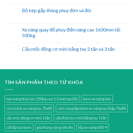
Bộ kẹp gắp thùng phuy đơn và đôi
Xe nâng quay đổ phuy điện nâng cao 1600mm tải
500kg
Cẩu mốc động cơ mini bằng tay 2 tấn và 3 tấn
TÌM SẢN PHẨM THEO TỪ KHÓA
bàn nâng thủy lực 350kg cao 1.5 mét wp350
bơm xe nâng bàn
cùm bánh xe nâng tay 70x80
cùm càng lắp bánh xe nâng tay thấp 70x80
cẩu móc động cơ mini 1 tấn
cẩu thủy lực mini bằng tay 1 tấn
cốt lắp tay bơm
giá thang nâng siêu thị
lốp xe nâng 600-9