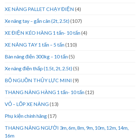
XE NÂNG PALLET CHẠY ĐIỆN
(4)
Xe nâng tay – gắn cân (2t, 2.5t)
(107)
XE ĐIỆN KÉO HÀNG 1 tấn- 10 tấn
(4)
XE NÂNG TAY 1 tấn – 5 tấn
(110)
Bàn nâng điện 300kg – 10 tấn
(5)
Xe nâng điện thấp (1.5t, 2t, 2.5t)
(5)
BỘ NGUỒN THỦY LỰC MINI
(9)
THANG NÂNG HÀNG 1 tấn- 10 tấn
(12)
VỎ – LỐP XE NÂNG
(13)
Phụ kiện chính hãng
(17)
THANG NÂNG NGƯỜI 3m, 6m, 8m, 9m, 10m, 12m, 14m,
16m