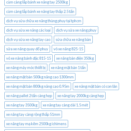
cùm càng lắp bánh xe nâng tay 2500kg
cùm càng lắp bánh xe nâng tay thấp 2.5 tấn
dịch vụ sửa chữa xe nâng thùng phuy tại tphcm
dịch vụ sửa xe nâng các loại
dịch vụ sửa xe nâng phuy
dịch vụ sửa xe nâng tay cao
sửa chữa xe nâng bàn
sửa xe nâng quay đổ phuy
vỏ xe nâng 825-15
vỏ xe nâng bánh đặc 815-15
xe nâng bàn điện 350kg
xe nâng máy móc thiết bị
xe nâng mặt bàn 1 tấn
xe nâng mặt bàn 500kg nâng cao 1300mm
xe nâng mặt bàn 800kg nâng cao 0.95m
xe nâng mặt bàn có con lăn
xe nâng pallet 2 tấn càng hẹp
xe nâng tay 2000kg càng hẹp
xe nâng tay 3500kg
xe nâng tay càng dài 1.5 mét
xe nâng tay càng rộng thấp 51mm
xe nâng tay mạ kẽm 2500kg ichimens