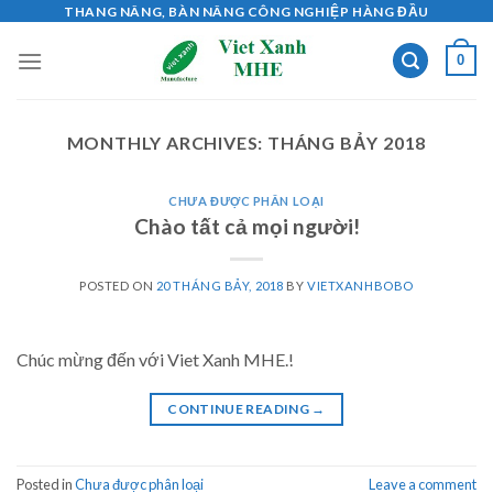
Skip
THANG NÂNG, BÀN NÂNG CÔNG NGHIỆP HÀNG ĐẦU
to
0
content
MONTHLY ARCHIVES:
THÁNG BẢY 2018
CHƯA ĐƯỢC PHÂN LOẠI
Chào tất cả mọi người!
POSTED ON
20 THÁNG BẢY, 2018
BY
VIETXANHBOBO
Chúc mừng đến với Viet Xanh MHE.!
CONTINUE READING
→
Posted in
Chưa được phân loại
Leave a comment