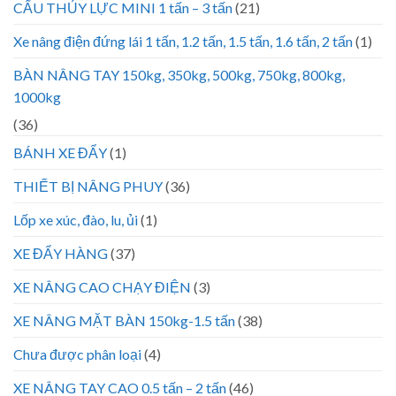
CẨU THỦY LỰC MINI 1 tấn – 3 tấn
(21)
Xe nâng điện đứng lái 1 tấn, 1.2 tấn, 1.5 tấn, 1.6 tấn, 2 tấn
(1)
BÀN NÂNG TAY 150kg, 350kg, 500kg, 750kg, 800kg,
1000kg
(36)
BÁNH XE ĐẨY
(1)
THIẾT BỊ NÂNG PHUY
(36)
Lốp xe xúc, đào, lu, ủi
(1)
XE ĐẨY HÀNG
(37)
XE NÂNG CAO CHẠY ĐIỆN
(3)
XE NÂNG MẶT BÀN 150kg-1.5 tấn
(38)
Chưa được phân loại
(4)
XE NÂNG TAY CAO 0.5 tấn – 2 tấn
(46)