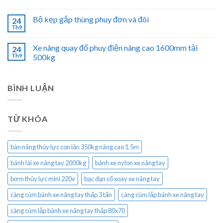
Bộ kẹp gắp thùng phuy đơn và đôi
24
Th9
Xe nâng quay đổ phuy điện nâng cao 1600mm tải
24
Th9
500kg
BÌNH LUẬN
TỪ KHÓA
bàn nâng thủy lực con lăn 350kg nâng cao 1.5m
bánh lái xe nâng tay 2000kg
bánh xe nylon xe nâng tay
bơm thủy lực mini 220v
bạc đạn cổ xoay xe nâng tay
càng cùm bánh xe nâng tay thấp 3 tấn
càng cùm lắp bánh xe nâng tay
càng cùm lắp bánh xe nâng tay thấp 80x70