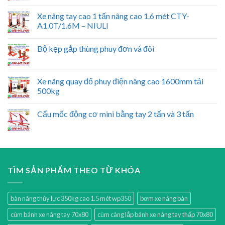
Xe nâng tay cao 1 tấn nâng cao 1.6 mét CTY-
A1.0T/1.6M – NIULI
Bộ kẹp gắp thùng phuy đơn và đôi
Xe nâng quay đổ phuy điện nâng cao 1600mm tải
500kg
Cẩu mốc động cơ mini bằng tay 2 tấn và 3 tấn
TÌM SẢN PHẨM THEO TỪ KHÓA
bàn nâng thủy lực 350kg cao 1.5 mét wp350
bơm xe nâng bàn
cùm bánh xe nâng tay 70x80
cùm càng lắp bánh xe nâng tay thấp 70x80