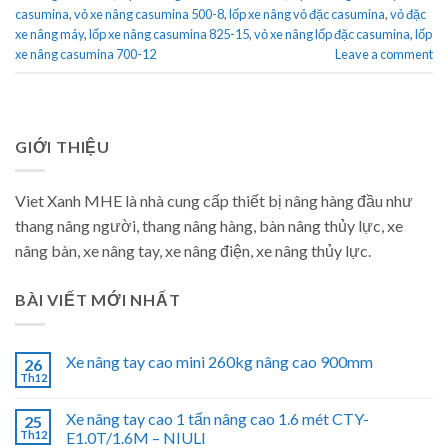
casumina
,
vỏ xe nâng casumina 500-8
,
lốp xe nâng vỏ đặc casumina
,
vỏ đặc
xe nâng máy
,
lốp xe nâng casumina 825-15
,
vỏ xe nâng lốp đặc casumina
,
lốp
xe nâng casumina 700-12
Leave a comment
GIỚI THIỆU
Viet Xanh MHE là nhà cung cấp thiết bị nâng hàng đầu như
thang nâng người, thang nâng hàng, bàn nâng thủy lực, xe
nâng bàn, xe nâng tay, xe nâng điện, xe nâng thủy lực.
BÀI VIẾT MỚI NHẤT
Xe nâng tay cao mini 260kg nâng cao 900mm
26
Th12
Xe nâng tay cao 1 tấn nâng cao 1.6 mét CTY-
25
Th12
E1.0T/1.6M – NIULI