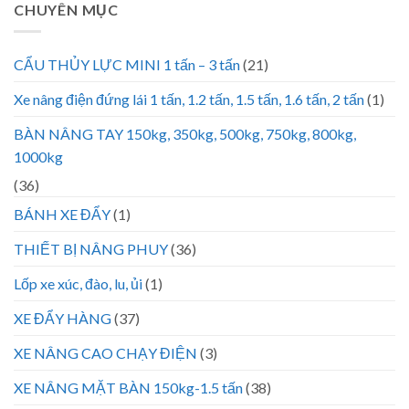
CHUYÊN MỤC
CẨU THỦY LỰC MINI 1 tấn – 3 tấn
(21)
Xe nâng điện đứng lái 1 tấn, 1.2 tấn, 1.5 tấn, 1.6 tấn, 2 tấn
(1)
BÀN NÂNG TAY 150kg, 350kg, 500kg, 750kg, 800kg,
1000kg
(36)
BÁNH XE ĐẨY
(1)
THIẾT BỊ NÂNG PHUY
(36)
Lốp xe xúc, đào, lu, ủi
(1)
XE ĐẨY HÀNG
(37)
XE NÂNG CAO CHẠY ĐIỆN
(3)
XE NÂNG MẶT BÀN 150kg-1.5 tấn
(38)