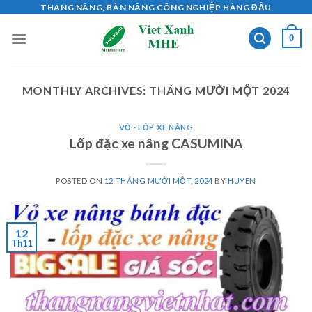
Skip
THANG NÂNG, BÀN NÂNG CÔNG NGHIỆP HÀNG ĐẦU
to
0
content
MONTHLY ARCHIVES:
THÁNG MƯỜI MỘT 2024
VỎ - LỐP XE NÂNG
Lốp đặc xe nâng CASUMINA
POSTED ON
12 THÁNG MƯỜI MỘT, 2024
BY
HUYEN
12
Th11