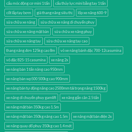
cẩu móc động cơ mini 1 tấn
cẩu thủy lực mini bằng tay 1 tấn
cốt lắp tay bơm
giá thang nâng siêu thị
lốp xe nâng 600-9
sửa chữa xe nâng
sửa chữa xe nâng di chuyển phuy
sửa chữa xe nâng mặt bàn
sửa chữa xe nâng phuy
sửa chữa xe nâng tay
sửa chữa xe nâng tay cao
thang nâng đơn 125kg cao 8m
vỏ xe nâng bánh đặc 700-12casumina
vỏ đặc 825-15 casumina
xe nâng 2x
xe nâng bàn 1 tấn nâng cao 950mm
xe nâng bàn wp500 500kg cao 900mm
xe nâng bán tự động nâng cao 2500mm tải trọng nâng 1500kg
xe nâng di chuyển phuy gamlift
xe nâng gắn cân 2.5 tấn
xe nâng mặt bàn 350kg cao 1.5m
xe nâng mặt bàn 350kg nâng cao 1.5m
xe nâng mặt bàn điện 2x
xe nâng quay đổ phuy 350kg cao 1.4 mét