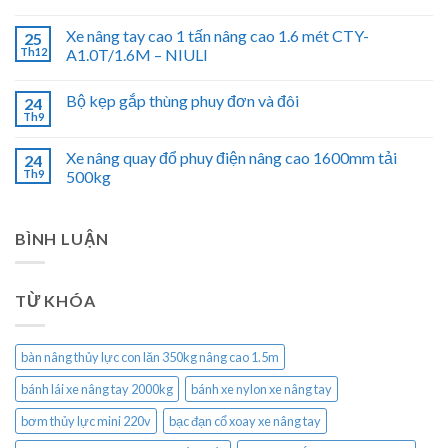
Xe nâng tay cao 1 tấn nâng cao 1.6 mét CTY-
25
Th12
A1.0T/1.6M – NIULI
Bộ kẹp gắp thùng phuy đơn và đôi
24
Th9
Xe nâng quay đổ phuy điện nâng cao 1600mm tải
24
Th9
500kg
BÌNH LUẬN
TỪ KHÓA
bàn nâng thủy lực con lăn 350kg nâng cao 1.5m
bánh lái xe nâng tay 2000kg
bánh xe nylon xe nâng tay
bơm thủy lực mini 220v
bạc đạn cổ xoay xe nâng tay