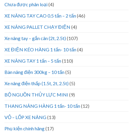
Chưa được phân loại
(4)
XE NÂNG TAY CAO 0.5 tấn – 2 tấn
(46)
XE NÂNG PALLET CHẠY ĐIỆN
(4)
Xe nâng tay – gắn cân (2t, 2.5t)
(107)
XE ĐIỆN KÉO HÀNG 1 tấn- 10 tấn
(4)
XE NÂNG TAY 1 tấn – 5 tấn
(110)
Bàn nâng điện 300kg – 10 tấn
(5)
Xe nâng điện thấp (1.5t, 2t, 2.5t)
(5)
BỘ NGUỒN THỦY LỰC MINI
(9)
THANG NÂNG HÀNG 1 tấn- 10 tấn
(12)
VỎ – LỐP XE NÂNG
(13)
Phụ kiện chính hãng
(17)