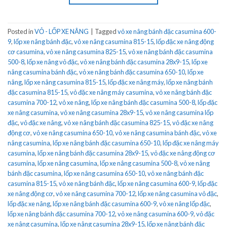
Posted in
VỎ - LỐP XE NÂNG
|
Tagged
vỏ xe nâng bánh đặc casumina 600-
9
,
lốp xe nâng bánh đặc
,
vỏ xe nâng casumina 815-15
,
lốp đặc xe nâng động
cơ casumina
,
vỏ xe nâng casumina 825-15
,
vỏ xe nâng bánh đặc casumina
500-8
,
lốp xe nâng vỏ đặc
,
vỏ xe nâng bánh đặc casumina 28x9-15
,
lốp xe
nâng casumina bánh đặc
,
vỏ xe nâng bánh đặc casumina 650-10
,
lốp xe
nâng
,
lốp xe nâng casumina 815-15
,
lốp đặc xe nâng máy
,
lốp xe nâng bánh
đặc casumina 815-15
,
vỏ đặc xe nâng máy casumina
,
vỏ xe nâng bánh đặc
casumina 700-12
,
vỏ xe nâng
,
lốp xe nâng bánh đặc casumina 500-8
,
lốp đặc
xe nâng casumina
,
vỏ xe nâng casumina 28x9-15
,
vỏ xe nâng casumina lốp
đặc
,
vỏ đặc xe nâng
,
vỏ xe nâng bánh đặc casumina 825-15
,
vỏ đặc xe nâng
động cơ
,
vỏ xe nâng casumina 650-10
,
vỏ xe nâng casumina bánh đặc
,
vỏ xe
nâng casumina
,
lốp xe nâng bánh đặc casumina 650-10
,
lốp đặc xe nâng máy
casumina
,
lốp xe nâng bánh đặc casumina 28x9-15
,
vỏ đặc xe nâng động cơ
casumina
,
lốp xe nâng casumina
,
lốp xe nâng casumina 500-8
,
vỏ xe nâng
bánh đặc casumina
,
lốp xe nâng casumina 650-10
,
vỏ xe nâng bánh đặc
casumina 815-15
,
vỏ xe nâng bánh đặc
,
lốp xe nâng casumina 600-9
,
lốp đặc
xe nâng động cơ
,
vỏ xe nâng casumina 700-12
,
lốp xe nâng casumina vỏ đặc
,
lốp đặc xe nâng
,
lốp xe nâng bánh đặc casumina 600-9
,
vỏ xe nâng lốp đặc
,
lốp xe nâng bánh đặc casumina 700-12
,
vỏ xe nâng casumina 600-9
,
vỏ đặc
xe nâng casumina
,
lốp xe nâng casumina 28x9-15
,
lốp xe nâng bánh đặc