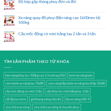
Bộ kẹp gắp thùng phuy đơn và đôi
Xe nâng quay đổ phuy điện nâng cao 1600mm tải
500kg
Cẩu mốc động cơ mini bằng tay 2 tấn và 3 tấn
TÌM SẢN PHẨM THEO TỪ KHÓA
bàn nâng thủy lực 350kg cao 1.5 mét wp350
bơm xe nâng bàn
cùm bánh xe nâng tay 70x80
cùm càng lắp bánh xe nâng tay thấp 70x80
cẩu móc động cơ mini 1 tấn
cẩu thủy lực mini bằng tay 1 tấn
cốt lắp tay bơm
giá thang nâng siêu thị
lốp xe nâng 600-9
sửa chữa xe nâng
sửa chữa xe nâng di chuyển phuy