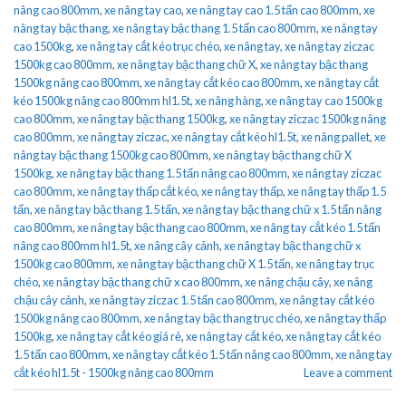
nâng cao 800mm
,
xe nâng tay cao
,
xe nâng tay cao 1.5 tấn cao 800mm
,
xe
nâng tay bậc thang
,
xe nâng tay bậc thang 1.5 tấn cao 800mm
,
xe nâng tay
cao 1500kg
,
xe nâng tay cắt kéo trục chéo
,
xe nâng tay
,
xe nâng tay ziczac
1500kg cao 800mm
,
xe nâng tay bậc thang chữ X
,
xe nâng tay bậc thang
1500kg nâng cao 800mm
,
xe nâng tay cắt kéo cao 800mm
,
xe nâng tay cắt
kéo 1500kg nâng cao 800mm hl1.5t
,
xe nâng hàng
,
xe nâng tay cao 1500kg
cao 800mm
,
xe nâng tay bậc thang 1500kg
,
xe nâng tay ziczac 1500kg nâng
cao 800mm
,
xe nâng tay ziczac
,
xe nâng tay cắt kéo hl1.5t
,
xe nâng pallet
,
xe
nâng tay bậc thang 1500kg cao 800mm
,
xe nâng tay bậc thang chữ X
1500kg
,
xe nâng tay bậc thang 1.5 tấn nâng cao 800mm
,
xe nâng tay ziczac
cao 800mm
,
xe nâng tay thấp cắt kéo
,
xe nâng tay thấp
,
xe nâng tay thấp 1.5
tấn
,
xe nâng tay bậc thang 1.5 tấn
,
xe nâng tay bậc thang chữ x 1.5 tấn nâng
cao 800mm
,
xe nâng tay bậc thang cao 800mm
,
xe nâng tay cắt kéo 1.5 tấn
nâng cao 800mm hl1.5t
,
xe nâng cây cảnh
,
xe nâng tay bậc thang chữ x
1500kg cao 800mm
,
xe nâng tay bậc thang chữ X 1.5 tấn
,
xe nâng tay trục
chéo
,
xe nâng tay bậc thang chữ x cao 800mm
,
xe nâng chậu cây
,
xe nâng
chậu cây cảnh
,
xe nâng tay ziczac 1.5 tấn cao 800mm
,
xe nâng tay cắt kéo
1500kg nâng cao 800mm
,
xe nâng tay bậc thang trục chéo
,
xe nâng tay thấp
1500kg
,
xe nâng tay cắt kéo giá rẻ
,
xe nâng tay cắt kéo
,
xe nâng tay cắt kéo
1.5 tấn cao 800mm
,
xe nâng tay cắt kéo 1.5 tấn nâng cao 800mm
,
xe nâng tay
cắt kéo hl1.5t - 1500kg nâng cao 800mm
Leave a comment