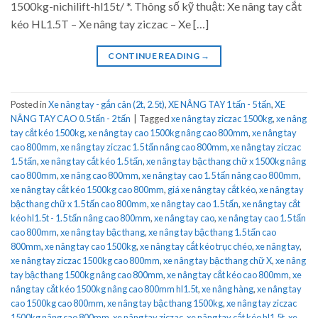
1500kg-nichilift-hl15t/ *. Thông số kỹ thuật: Xe nâng tay cắt
kéo HL1.5T – Xe nâng tay ziczac – Xe […]
CONTINUE READING
→
Posted in
Xe nâng tay - gắn cân (2t, 2.5t)
,
XE NÂNG TAY 1 tấn - 5 tấn
,
XE
NÂNG TAY CAO 0.5 tấn - 2 tấn
|
Tagged
xe nâng tay ziczac 1500kg
,
xe nâng
tay cắt kéo 1500kg
,
xe nâng tay cao 1500kg nâng cao 800mm
,
xe nâng tay
cao 800mm
,
xe nâng tay ziczac 1.5 tấn nâng cao 800mm
,
xe nâng tay ziczac
1.5 tấn
,
xe nâng tay cắt kéo 1.5 tấn
,
xe nâng tay bậc thang chữ x 1500kg nâng
cao 800mm
,
xe nâng cao 800mm
,
xe nâng tay cao 1.5 tấn nâng cao 800mm
,
xe nâng tay cắt kéo 1500kg cao 800mm
,
giá xe nâng tay cắt kéo
,
xe nâng tay
bậc thang chữ x 1.5 tấn cao 800mm
,
xe nâng tay cao 1.5 tấn
,
xe nâng tay cắt
kéo hl1.5t - 1.5 tấn nâng cao 800mm
,
xe nâng tay cao
,
xe nâng tay cao 1.5 tấn
cao 800mm
,
xe nâng tay bậc thang
,
xe nâng tay bậc thang 1.5 tấn cao
800mm
,
xe nâng tay cao 1500kg
,
xe nâng tay cắt kéo trục chéo
,
xe nâng tay
,
xe nâng tay ziczac 1500kg cao 800mm
,
xe nâng tay bậc thang chữ X
,
xe nâng
tay bậc thang 1500kg nâng cao 800mm
,
xe nâng tay cắt kéo cao 800mm
,
xe
nâng tay cắt kéo 1500kg nâng cao 800mm hl1.5t
,
xe nâng hàng
,
xe nâng tay
cao 1500kg cao 800mm
,
xe nâng tay bậc thang 1500kg
,
xe nâng tay ziczac
1500kg nâng cao 800mm
,
xe nâng tay ziczac
,
xe nâng tay cắt kéo hl1.5t
,
xe