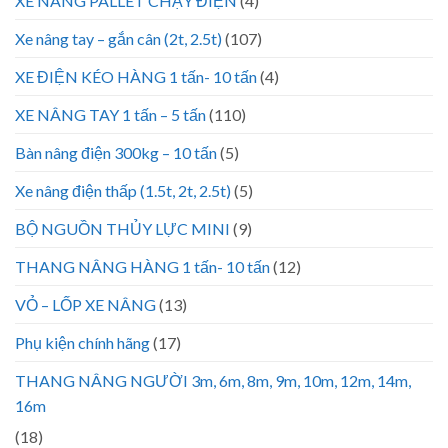
XE NÂNG PALLET CHẠY ĐIỆN
(4)
Xe nâng tay – gắn cân (2t, 2.5t)
(107)
XE ĐIỆN KÉO HÀNG 1 tấn- 10 tấn
(4)
XE NÂNG TAY 1 tấn – 5 tấn
(110)
Bàn nâng điện 300kg – 10 tấn
(5)
Xe nâng điện thấp (1.5t, 2t, 2.5t)
(5)
BỘ NGUỒN THỦY LỰC MINI
(9)
THANG NÂNG HÀNG 1 tấn- 10 tấn
(12)
VỎ – LỐP XE NÂNG
(13)
Phụ kiện chính hãng
(17)
THANG NÂNG NGƯỜI 3m, 6m, 8m, 9m, 10m, 12m, 14m,
16m
(18)