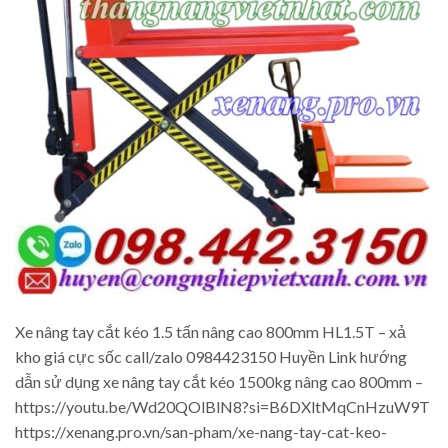
Xe nâng tay cắt kéo 1.5 tấn nâng cao 800mm HL1.5T – xả
kho giá cực sốc call/zalo 0984423150 Huyền Link hướng
dẫn sử dụng xe nâng tay cắt kéo 1500kg nâng cao 800mm –
https://youtu.be/Wd20QOlBlN8?si=B6DXltMqCnHzuW9T
https://xenang.pro.vn/san-pham/xe-nang-tay-cat-keo-