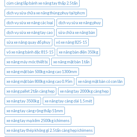
cùm càng lắp bánh xe nâng tay thấp 2.5 tấn
dịch vụ sửa chữa xe nâng thùng phuy tại tphcm
dịch vụ sửa xe nâng các loại
dịch vụ sửa xe nâng phuy
dịch vụ sửa xe nâng tay cao
sửa chữa xe nâng bàn
sửa xe nâng quay đổ phuy
vỏ xe nâng 825-15
vỏ xe nâng bánh đặc 815-15
xe nâng bàn điện 350kg
xe nâng máy móc thiết bị
xe nâng mặt bàn 1 tấn
xe nâng mặt bàn 500kg nâng cao 1300mm
xe nâng mặt bàn 800kg nâng cao 0.95m
xe nâng mặt bàn có con lăn
xe nâng pallet 2 tấn càng hẹp
xe nâng tay 2000kg càng hẹp
xe nâng tay 3500kg
xe nâng tay càng dài 1.5 mét
xe nâng tay càng rộng thấp 51mm
xe nâng tay mạ kẽm 2500kg ichimens
xe nâng tay thép không gỉ 2.5 tấn càng hẹp ichimens