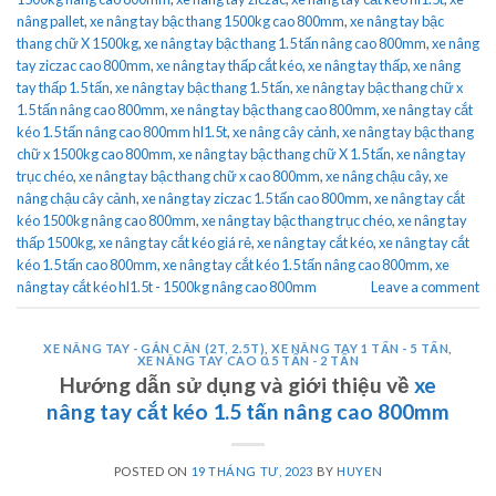
nâng pallet
,
xe nâng tay bậc thang 1500kg cao 800mm
,
xe nâng tay bậc
thang chữ X 1500kg
,
xe nâng tay bậc thang 1.5 tấn nâng cao 800mm
,
xe nâng
tay ziczac cao 800mm
,
xe nâng tay thấp cắt kéo
,
xe nâng tay thấp
,
xe nâng
tay thấp 1.5 tấn
,
xe nâng tay bậc thang 1.5 tấn
,
xe nâng tay bậc thang chữ x
1.5 tấn nâng cao 800mm
,
xe nâng tay bậc thang cao 800mm
,
xe nâng tay cắt
kéo 1.5 tấn nâng cao 800mm hl1.5t
,
xe nâng cây cảnh
,
xe nâng tay bậc thang
chữ x 1500kg cao 800mm
,
xe nâng tay bậc thang chữ X 1.5 tấn
,
xe nâng tay
trục chéo
,
xe nâng tay bậc thang chữ x cao 800mm
,
xe nâng chậu cây
,
xe
nâng chậu cây cảnh
,
xe nâng tay ziczac 1.5 tấn cao 800mm
,
xe nâng tay cắt
kéo 1500kg nâng cao 800mm
,
xe nâng tay bậc thang trục chéo
,
xe nâng tay
thấp 1500kg
,
xe nâng tay cắt kéo giá rẻ
,
xe nâng tay cắt kéo
,
xe nâng tay cắt
kéo 1.5 tấn cao 800mm
,
xe nâng tay cắt kéo 1.5 tấn nâng cao 800mm
,
xe
nâng tay cắt kéo hl1.5t - 1500kg nâng cao 800mm
Leave a comment
XE NÂNG TAY - GẮN CÂN (2T, 2.5T)
,
XE NÂNG TAY 1 TẤN - 5 TẤN
,
XE NÂNG TAY CAO 0.5 TẤN - 2 TẤN
Hướng dẫn sử dụng và giới thiệu về
xe
nâng tay cắt kéo 1.5 tấn nâng cao 800mm
POSTED ON
19 THÁNG TƯ, 2023
BY
HUYEN