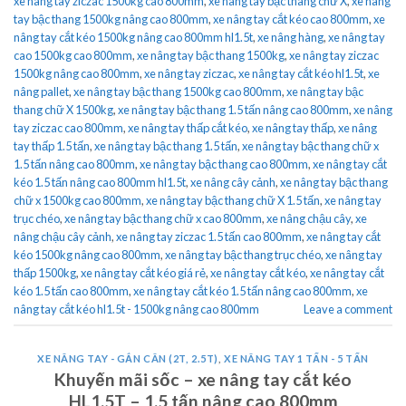
xe nâng tay ziczac 1500kg cao 800mm
,
xe nâng tay bậc thang chữ X
,
xe nâng
tay bậc thang 1500kg nâng cao 800mm
,
xe nâng tay cắt kéo cao 800mm
,
xe
nâng tay cắt kéo 1500kg nâng cao 800mm hl1.5t
,
xe nâng hàng
,
xe nâng tay
cao 1500kg cao 800mm
,
xe nâng tay bậc thang 1500kg
,
xe nâng tay ziczac
1500kg nâng cao 800mm
,
xe nâng tay ziczac
,
xe nâng tay cắt kéo hl1.5t
,
xe
nâng pallet
,
xe nâng tay bậc thang 1500kg cao 800mm
,
xe nâng tay bậc
thang chữ X 1500kg
,
xe nâng tay bậc thang 1.5 tấn nâng cao 800mm
,
xe nâng
tay ziczac cao 800mm
,
xe nâng tay thấp cắt kéo
,
xe nâng tay thấp
,
xe nâng
tay thấp 1.5 tấn
,
xe nâng tay bậc thang 1.5 tấn
,
xe nâng tay bậc thang chữ x
1.5 tấn nâng cao 800mm
,
xe nâng tay bậc thang cao 800mm
,
xe nâng tay cắt
kéo 1.5 tấn nâng cao 800mm hl1.5t
,
xe nâng cây cảnh
,
xe nâng tay bậc thang
chữ x 1500kg cao 800mm
,
xe nâng tay bậc thang chữ X 1.5 tấn
,
xe nâng tay
trục chéo
,
xe nâng tay bậc thang chữ x cao 800mm
,
xe nâng chậu cây
,
xe
nâng chậu cây cảnh
,
xe nâng tay ziczac 1.5 tấn cao 800mm
,
xe nâng tay cắt
kéo 1500kg nâng cao 800mm
,
xe nâng tay bậc thang trục chéo
,
xe nâng tay
thấp 1500kg
,
xe nâng tay cắt kéo giá rẻ
,
xe nâng tay cắt kéo
,
xe nâng tay cắt
kéo 1.5 tấn cao 800mm
,
xe nâng tay cắt kéo 1.5 tấn nâng cao 800mm
,
xe
nâng tay cắt kéo hl1.5t - 1500kg nâng cao 800mm
Leave a comment
XE NÂNG TAY - GẮN CÂN (2T, 2.5T)
,
XE NÂNG TAY 1 TẤN - 5 TẤN
Khuyến mãi sốc – xe nâng tay cắt kéo
HL1.5T – 1.5 tấn nâng cao 800mm