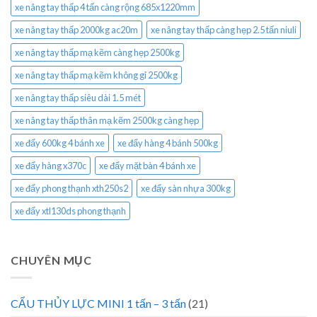
xe nâng tay thấp 4 tấn càng rộng 685x1220mm
xe nâng tay thấp 2000kg ac20m
xe nâng tay thấp càng hẹp 2.5 tấn niuli
xe nâng tay thấp mạ kẽm càng hẹp 2500kg
xe nâng tay thấp mạ kẽm không gỉ 2500kg
xe nâng tay thấp siêu dài 1.5 mét
xe nâng tay thấp thân mạ kẽm 2500kg càng hẹp
xe đẩy 600kg 4 bánh xe
xe đẩy hàng 4 bánh 500kg
xe đẩy hàng x370c
xe đẩy mặt bàn 4 bánh xe
xe đẩy phong thạnh xth250s2
xe đẩy sàn nhựa 300kg
xe đẩy xtl130ds phong thạnh
CHUYÊN MỤC
CẨU THỦY LỰC MINI 1 tấn – 3 tấn
(21)