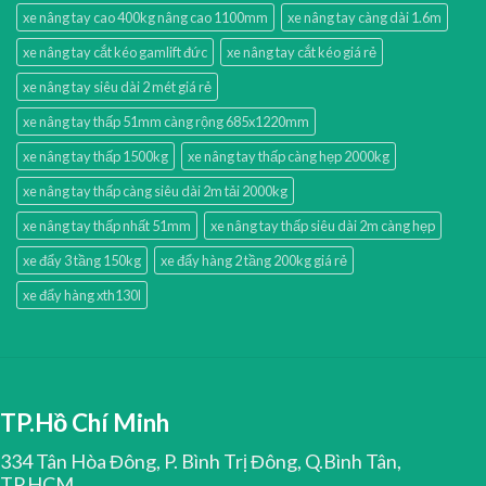
xe nâng tay cao 400kg nâng cao 1100mm
xe nâng tay càng dài 1.6m
xe nâng tay cắt kéo gamlift đức
xe nâng tay cắt kéo giá rẻ
xe nâng tay siêu dài 2 mét giá rẻ
xe nâng tay thấp 51mm càng rộng 685x1220mm
xe nâng tay thấp 1500kg
xe nâng tay thấp càng hẹp 2000kg
xe nâng tay thấp càng siêu dài 2m tải 2000kg
xe nâng tay thấp nhất 51mm
xe nâng tay thấp siêu dài 2m càng hẹp
xe đẩy 3 tầng 150kg
xe đẩy hàng 2 tầng 200kg giá rẻ
xe đẩy hàng xth130l
TP.Hồ Chí Minh
334 Tân Hòa Đông, P. Bình Trị Đông, Q.Bình Tân,
TP.HCM