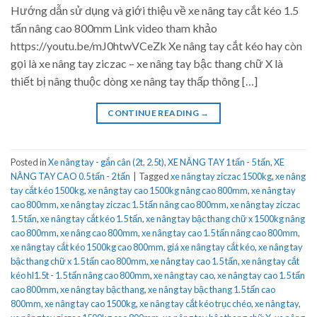
Hướng dẫn sử dụng và giới thiệu về xe nâng tay cắt kéo 1.5
tấn nâng cao 800mm Link video tham khảo
https://youtu.be/mJ0htwVCeZk Xe nâng tay cắt kéo hay còn
gọi là xe nâng tay ziczac – xe nâng tay bậc thang chữ X là
thiết bị nâng thuộc dòng xe nâng tay thấp thông […]
CONTINUE READING
→
Posted in
Xe nâng tay - gắn cân (2t, 2.5t)
,
XE NÂNG TAY 1 tấn - 5 tấn
,
XE
NÂNG TAY CAO 0.5 tấn - 2 tấn
|
Tagged
xe nâng tay ziczac 1500kg
,
xe nâng
tay cắt kéo 1500kg
,
xe nâng tay cao 1500kg nâng cao 800mm
,
xe nâng tay
cao 800mm
,
xe nâng tay ziczac 1.5 tấn nâng cao 800mm
,
xe nâng tay ziczac
1.5 tấn
,
xe nâng tay cắt kéo 1.5 tấn
,
xe nâng tay bậc thang chữ x 1500kg nâng
cao 800mm
,
xe nâng cao 800mm
,
xe nâng tay cao 1.5 tấn nâng cao 800mm
,
xe nâng tay cắt kéo 1500kg cao 800mm
,
giá xe nâng tay cắt kéo
,
xe nâng tay
bậc thang chữ x 1.5 tấn cao 800mm
,
xe nâng tay cao 1.5 tấn
,
xe nâng tay cắt
kéo hl1.5t - 1.5 tấn nâng cao 800mm
,
xe nâng tay cao
,
xe nâng tay cao 1.5 tấn
cao 800mm
,
xe nâng tay bậc thang
,
xe nâng tay bậc thang 1.5 tấn cao
800mm
,
xe nâng tay cao 1500kg
,
xe nâng tay cắt kéo trục chéo
,
xe nâng tay
,