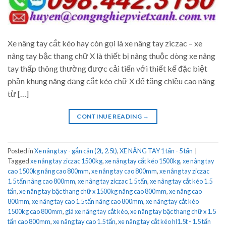
Xe nâng tay cắt kéo hay còn gọi là xe nâng tay ziczac – xe
nâng tay bậc thang chữ X là thiết bị nâng thuộc dòng xe nâng
tay thấp thông thường được cải tiến với thiết kế đặc biệt
phần khung nâng dạng cắt kéo chữ X để tăng chiều cao nâng
từ […]
CONTINUE READING
→
Posted in
Xe nâng tay - gắn cân (2t, 2.5t)
,
XE NÂNG TAY 1 tấn - 5 tấn
|
Tagged
xe nâng tay ziczac 1500kg
,
xe nâng tay cắt kéo 1500kg
,
xe nâng tay
cao 1500kg nâng cao 800mm
,
xe nâng tay cao 800mm
,
xe nâng tay ziczac
1.5 tấn nâng cao 800mm
,
xe nâng tay ziczac 1.5 tấn
,
xe nâng tay cắt kéo 1.5
tấn
,
xe nâng tay bậc thang chữ x 1500kg nâng cao 800mm
,
xe nâng cao
800mm
,
xe nâng tay cao 1.5 tấn nâng cao 800mm
,
xe nâng tay cắt kéo
1500kg cao 800mm
,
giá xe nâng tay cắt kéo
,
xe nâng tay bậc thang chữ x 1.5
tấn cao 800mm
,
xe nâng tay cao 1.5 tấn
,
xe nâng tay cắt kéo hl1.5t - 1.5 tấn