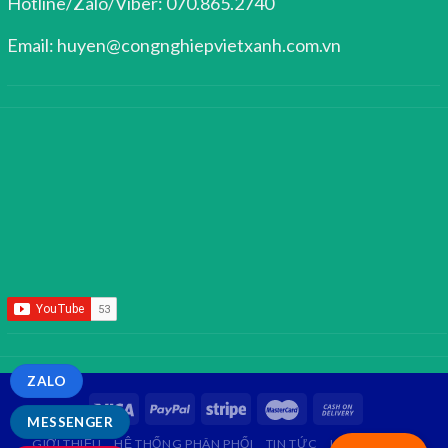
Hotline/Zalo/Viber: 070.865.2740
Email: huyen@congnghiepvietxanh.com.vn
ZALO
MESSENGER
GIỚI THIỆU
HỆ THỐNG PHÂN PHỐI
TIN TỨC
LIÊN HỆ
FAQ