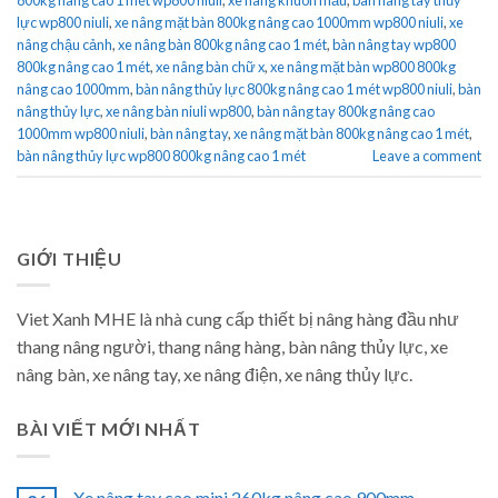
lực wp800 niuli
,
xe nâng mặt bàn 800kg nâng cao 1000mm wp800 niuli
,
xe
nâng chậu cảnh
,
xe nâng bàn 800kg nâng cao 1 mét
,
bàn nâng tay wp800
800kg nâng cao 1 mét
,
xe nâng bàn chữ x
,
xe nâng mặt bàn wp800 800kg
nâng cao 1000mm
,
bàn nâng thủy lực 800kg nâng cao 1 mét wp800 niuli
,
bàn
nâng thủy lực
,
xe nâng bàn niuli wp800
,
bàn nâng tay 800kg nâng cao
1000mm wp800 niuli
,
bàn nâng tay
,
xe nâng mặt bàn 800kg nâng cao 1 mét
,
bàn nâng thủy lực wp800 800kg nâng cao 1 mét
Leave a comment
GIỚI THIỆU
Viet Xanh MHE là nhà cung cấp thiết bị nâng hàng đầu như
thang nâng người, thang nâng hàng, bàn nâng thủy lực, xe
nâng bàn, xe nâng tay, xe nâng điện, xe nâng thủy lực.
BÀI VIẾT MỚI NHẤT
Xe nâng tay cao mini 260kg nâng cao 900mm