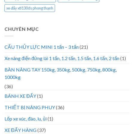
xe đẩy xtl130ds phong thạnh
CHUYÊN MỤC
CẨU THỦY LỰC MINI 1 tấn – 3 tấn
(21)
Xe nâng điện đứng lái 1 tấn, 1.2 tấn, 1.5 tấn, 1.6 tấn, 2 tấn
(1)
BÀN NÂNG TAY 150kg, 350kg, 500kg, 750kg, 800kg,
1000kg
(36)
BÁNH XE ĐẨY
(1)
THIẾT BỊ NÂNG PHUY
(36)
Lốp xe xúc, đào, lu, ủi
(1)
XE ĐẨY HÀNG
(37)