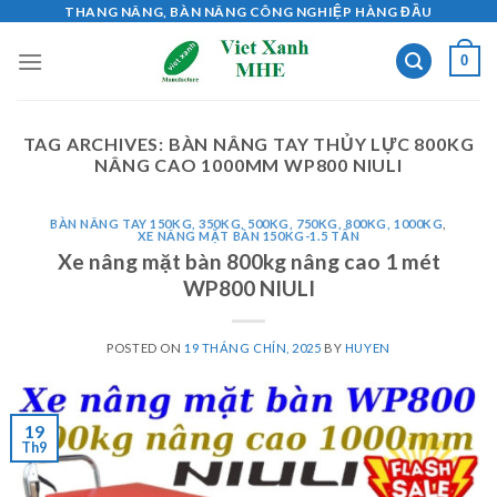
Skip
THANG NÂNG, BÀN NÂNG CÔNG NGHIỆP HÀNG ĐẦU
to
0
content
TAG ARCHIVES:
BÀN NÂNG TAY THỦY LỰC 800KG
NÂNG CAO 1000MM WP800 NIULI
BÀN NÂNG TAY 150KG, 350KG, 500KG, 750KG, 800KG, 1000KG
,
XE NÂNG MẶT BÀN 150KG-1.5 TẤN
Xe nâng mặt bàn 800kg nâng cao 1 mét
WP800 NIULI
POSTED ON
19 THÁNG CHÍN, 2025
BY
HUYEN
19
Th9