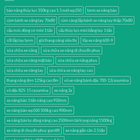
bàn nâng thủy lực 350kg cao 1.5 mét wp350
bơm xe nâng bàn
cùm bánh xe nâng tay 70x80
cùm càng lắp bánh xe nâng tay thấp 70x80
cẩu móc động cơ mini 1 tấn
cẩu thủy lực mini bằng tay 1 tấn
cốt lắp tay bơm
giá thang nâng siêu thị
lốp xe nâng 600-9
sửa chữa xe nâng
sửa chữa xe nâng di chuyển phuy
sửa chữa xe nâng mặt bàn
sửa chữa xe nâng phuy
sửa chữa xe nâng tay
sửa chữa xe nâng tay cao
thang nâng đơn 125kg cao 8m
vỏ xe nâng bánh đặc 700-12casumina
vỏ đặc 825-15 casumina
xe nâng 2x
xe nâng bàn 1 tấn nâng cao 950mm
xe nâng bàn wp500 500kg cao 900mm
xe nâng bán tự động nâng cao 2500mm tải trọng nâng 1500kg
xe nâng di chuyển phuy gamlift
xe nâng gắn cân 2.5 tấn