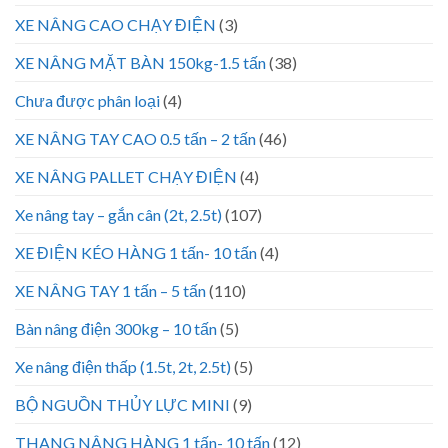
XE NÂNG CAO CHẠY ĐIỆN
(3)
XE NÂNG MẶT BÀN 150kg-1.5 tấn
(38)
Chưa được phân loại
(4)
XE NÂNG TAY CAO 0.5 tấn – 2 tấn
(46)
XE NÂNG PALLET CHẠY ĐIỆN
(4)
Xe nâng tay – gắn cân (2t, 2.5t)
(107)
XE ĐIỆN KÉO HÀNG 1 tấn- 10 tấn
(4)
XE NÂNG TAY 1 tấn – 5 tấn
(110)
Bàn nâng điện 300kg – 10 tấn
(5)
Xe nâng điện thấp (1.5t, 2t, 2.5t)
(5)
BỘ NGUỒN THỦY LỰC MINI
(9)
THANG NÂNG HÀNG 1 tấn- 10 tấn
(12)