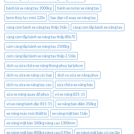
bánh lái xe nâng tay 2000kg
bánh xe nylon xe nâng tay
bơm thủy lực mini 220v
bạc đạn cổ xoay xe nâng tay
càng cùm bánh xe nâng tay thấp 3 tấn
càng cùm lắp bánh xe nâng tay
càng cùm lắp bánh xe nâng tay thấp 80x70
cùm càng lắp bánh xe nâng tay 2500kg
cùm càng lắp bánh xe nâng tay thấp 2.5 tấn
dịch vụ sửa chữa xe nâng thùng phuy tại tphcm
dịch vụ sửa xe nâng các loại
dịch vụ sửa xe nâng phuy
dịch vụ sửa xe nâng tay cao
sửa chữa xe nâng bàn
sửa xe nâng quay đổ phuy
vỏ xe nâng 825-15
vỏ xe nâng bánh đặc 815-15
xe nâng bàn điện 350kg
xe nâng máy móc thiết bị
xe nâng mặt bàn 1 tấn
xe nâng mặt bàn 500kg nâng cao 1300mm
xe nâng mặt bàn 800kg nâng cao 0.95m
xe nâng mặt bàn có con lăn