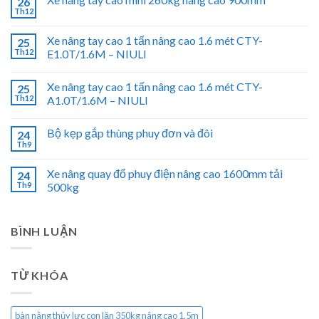
26
Th12
Xe nâng tay cao 1 tấn nâng cao 1.6 mét CTY-
25
Th12
E1.0T/1.6M – NIULI
Xe nâng tay cao 1 tấn nâng cao 1.6 mét CTY-
25
Th12
A1.0T/1.6M – NIULI
Bộ kẹp gắp thùng phuy đơn và đôi
24
Th9
Xe nâng quay đổ phuy điện nâng cao 1600mm tải
24
Th9
500kg
BÌNH LUẬN
TỪ KHÓA
bàn nâng thủy lực con lăn 350kg nâng cao 1.5m