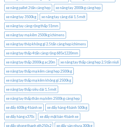
xe nâng pallet 2 tấn càng hẹp
xe nâng tay 2000kg càng hẹp
xe nâng tay 3500kg
xe nâng tay càng dài 1.5 mét
xe nâng tay càng rộng thấp 51mm
xe nâng tay mạ kẽm 2500kg ichimens
xe nâng tay thép không gỉ 2.5 tấn càng hẹp ichimens
xe nâng tay thấp 4 tấn càng rộng 685x1220mm
xe nâng tay thấp 2000kg ac20m
xe nâng tay thấp càng hẹp 2.5 tấn niuli
xe nâng tay thấp mạ kẽm càng hẹp 2500kg
xe nâng tay thấp mạ kẽm không gỉ 2500kg
xe nâng tay thấp siêu dài 1.5 mét
xe nâng tay thấp thân mạ kẽm 2500kg càng hẹp
xe đẩy 600kg 4 bánh xe
xe đẩy hàng 4 bánh 500kg
xe đẩy hàng x370c
xe đẩy mặt bàn 4 bánh xe
xe đẩy phong thạnh xth250s2
xe đẩy sàn nhựa 300kg