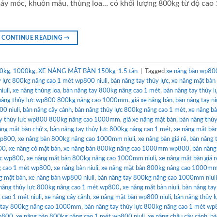
máy móc, khuôn mẫu, thùng loa… có khối lượng 800kg từ độ cao 
CONTINUE READING
→
0kg, 1000kg
,
XE NÂNG MẶT BÀN 150kg-1.5 tấn
|
Tagged
xe nâng bàn wp80
y lực 800kg nâng cao 1 mét wp800 niuli
,
bàn nâng tay thủy lực
,
xe nâng mặt bàn 
iuli
,
xe nâng thùng loa
,
bàn nâng tay 800kg nâng cao 1 mét
,
bàn nâng tay thủy l
nâng thủy lực wp800 800kg nâng cao 1000mm
,
giá xe nâng bàn
,
bàn nâng tay ni
0 niuli
,
bàn nâng cây cành
,
bàn nâng thủy lực 800kg nâng cao 1 mét
,
xe nâng b
ay thủy lực wp800 800kg nâng cao 1000mm
,
giá xe nâng mặt bàn
,
bàn nâng thủy
âng mặt bàn chữ x
,
bàn nâng tay thủy lực 800kg nâng cao 1 mét
,
xe nâng mặt bà
wp800
,
xe nâng bàn 800kg nâng cao 1000mm niuli
,
xe nâng bàn giá rẻ
,
bàn nâng 
00
,
xe nâng có mặt bàn
,
xe nâng bàn 800kg nâng cao 1000mm wp800
,
bàn nâng
lực wp800
,
xe nâng mặt bàn 800kg nâng cao 1000mm niuli
,
xe nâng mặt bàn giá r
g cao 1 mét wp800
,
xe nâng bàn niuli
,
xe nâng mặt bàn 800kg nâng cao 1000m
g mặt bàn
,
xe nâng bàn wp800 niuli
,
bàn nâng tay 800kg nâng cao 1000mm niuli
nâng thủy lực 800kg nâng cao 1 mét wp800
,
xe nâng mặt bàn niuli
,
bàn nâng ta
cao 1 mét niuli
,
xe nâng cây cảnh
,
xe nâng mặt bàn wp800 niuli
,
bàn nâng thủy l
 tay 800kg nâng cao 1000mm
,
bàn nâng tay thủy lực 800kg nâng cao 1 mét w
wp800
,
xe nâng bàn 800kg nâng cao 1 mét wp800 niuli
,
xe nâng chậu cây cảnh
,
bà