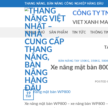
Skip
THANG NÂNG, BÀN NÂNG CÔNG NGHIỆP HÀNG ĐẦU
to
CÔNG TY T
content
VIET XANH M
TRANG CHỦ
SẢN PHẨM
TIN TỨC
THÔNG TI
T
BÀN NÂNG TAY 150KG, 350KG, 500K
Xe nâng mặt bàn 80
POSTED
19
Th9
Xe nâng mặt bàn WP800 – xe nâng bàn WP800 – b