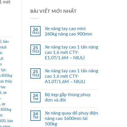
1 mét
BÀI VIẾT MỚI NHẤT
Xe nâng tay cao mini
26
Th12
260kg nâng cao 900mm
0
,
bàn
Xe nâng tay cao 1 tấn nâng
niuli
25
Th12
cao 1.6 mét CTY-
ực
E1.0T/1.6M – NIULI
uli
àn
 lực
Xe nâng tay cao 1 tấn nâng
25
Th12
n 800kg
cao 1.6 mét CTY-
A1.0T/1.6M – NIULI
tay thủy
 tay
ẻ
,
xe
Bộ kẹp gắp thùng phuy
24
m
Th9
đơn và đôi
,
xe
y 800kg
Xe nâng quay đổ phuy điện
24
ực
Th9
nâng cao 1600mm tải
p800
,
bàn
500kg
n nâng