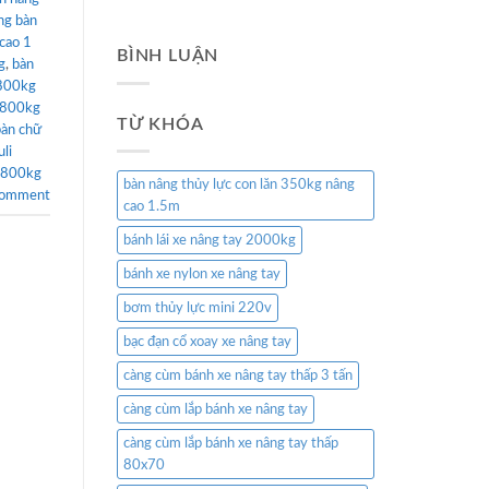
ng bàn
cao 1
BÌNH LUẬN
g
,
bàn
 800kg
 800kg
TỪ KHÓA
bàn chữ
uli
 800kg
bàn nâng thủy lực con lăn 350kg nâng
comment
cao 1.5m
bánh lái xe nâng tay 2000kg
bánh xe nylon xe nâng tay
bơm thủy lực mini 220v
bạc đạn cổ xoay xe nâng tay
càng cùm bánh xe nâng tay thấp 3 tấn
càng cùm lắp bánh xe nâng tay
càng cùm lắp bánh xe nâng tay thấp
80x70