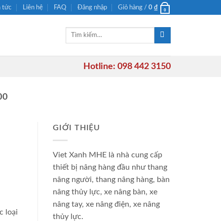
n tức
Liên hệ
FAQ
Đăng nhập
Giỏ hàng /
0
₫
0
Tìm
kiếm:
Hotline: 098 442 3150
00
GIỚI THIỆU
Viet Xanh MHE là nhà cung cấp
thiết bị nâng hàng đầu như thang
nâng người, thang nâng hàng, bàn
nâng thủy lực, xe nâng bàn, xe
nâng tay, xe nâng điện, xe nâng
 loại
thủy lực.