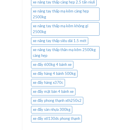
xe nâng tay thấp càng hẹp 2.5 tấn niuli
xe nâng tay thấp mạ kẽm càng hẹp
2500kg
xe nâng tay thấp mạ kẽm không gỉ
2500kg
xe nâng tay thấp siêu dài 1.5 mét
xe nâng tay thấp thân mạ kẽm 2500kg
càng hẹp
xe đẩy 600kg 4 bánh xe
xe đẩy hàng 4 bánh 500kg
xe đẩy hàng x370c
xe đẩy mặt bàn 4 bánh xe
xe đẩy phong thạnh xth250s2
xe đẩy sàn nhựa 300kg
xe đẩy xtl130ds phong thạnh