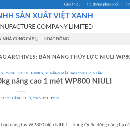
Giới thiệu
Hệ thống phân phối
Ti
NHH SẢN XUẤT VIỆT XANH
ANUFACTURE COMPANY LIMITED
N NHÀ CUNG CẤP
HOẠT ĐỘNG
AG ARCHIVES:
BÀN NÂNG THỦY LỰC NIULI WP8
G, 750KG, 800KG, 1000KG
,
XE NÂNG MẶT BÀN 150KG-1.5 TẤN
0kg nâng cao 1 mét WP800 NIULI
 ON
19 THÁNG CHÍN, 2025
BY
HUYEN
àn nâng tay WP800 hiệu NIULI – Trung Quốc dùng nâng hạ các