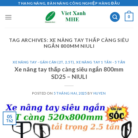
Skip
THANG NÂNG, BÀN NÂNG CÔNG NGHIỆP HÀNG ĐẦU
to
0
content
TAG ARCHIVES:
XE NÂNG TAY THẤP CÀNG SIÊU
NGẮN 800MM NIULI
XE NÂNG TAY - GẮN CÂN (2T, 2.5T)
,
XE NÂNG TAY 1 TẤN - 5 TẤN
Xe nâng tay thấp càng siêu ngắn 800mm
SD25 – NIULI
POSTED ON
5 THÁNG HAI, 2025
BY
HUYEN
05
Th2