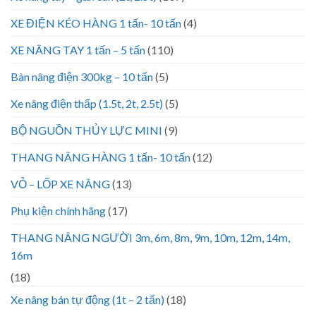
XE ĐIỆN KÉO HÀNG 1 tấn- 10 tấn
(4)
XE NÂNG TAY 1 tấn – 5 tấn
(110)
Bàn nâng điện 300kg – 10 tấn
(5)
Xe nâng điện thấp (1.5t, 2t, 2.5t)
(5)
BỘ NGUỒN THỦY LỰC MINI
(9)
THANG NÂNG HÀNG 1 tấn- 10 tấn
(12)
VỎ – LỐP XE NÂNG
(13)
Phụ kiện chính hãng
(17)
THANG NÂNG NGƯỜI 3m, 6m, 8m, 9m, 10m, 12m, 14m,
16m
(18)
Xe nâng bán tự động (1t – 2 tấn)
(18)