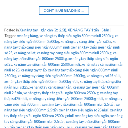
CONTINUE READING
→
Posted in
Xe nâng tay - gắn cân (2t, 2.5t)
,
XE NÂNG TAY 1 tấn - 5 tấn
|
Tagged
xe nâng hàng
,
xe nâng tay thấp siêu ngắn 800mm niuli 2500kg
,
xe
nâng tay siêu ngắn 800mm 2500kg
,
xe nâng tay càng siêu ngắn sd25
,
xe
nâng tay thấp càng siêu ngắn 800mm niuli
,
xe nâng tay thấp siêu ngắn niuli
sd25
,
xe nâng pallet
,
xe nâng tay càng siêu ngắn 800mm niuli 2500kg
,
xe
nâng tay thấp siêu ngắn 800mm 2500kg
,
xe nâng tay thấp càng siêu ngắn
sd25
,
xe nâng tay siêu ngắn 800mm 2500kg niuli
,
xe nâng tay càng siêu ngắn
niuli sd25
,
xe nâng tay thấp
,
xe nâng tay thấp càng siêu ngắn 800mm niuli
2500kg
,
xe nâng tay càng siêu ngắn 800mm 2500kg
,
xe nâng tay sd25 niuli
,
xe nâng tay thấp siêu ngắn 800mm 2500kg niuli
,
xe nâng tay thấp càng siêu
ngắn niuli sd25
,
xe nâng tay càng siêu ngắn
,
xe nâng tay siêu ngắn 800mm
niuli 2.5 tấn
,
xe nâng tay thấp càng siêu ngắn 800mm 2500kg
,
xe nâng tay
thấp sd25 niuli
,
xe nâng tay càng siêu ngắn 800mm 2500kg niuli
,
xe nâng tay
càng siêu ngắn 800mm
,
xe nâng tay thấp siêu ngắn 800mm niuli 2.5 tấn
,
xe
nâng tay siêu ngắn 800mm 2.5 tấn
,
xe nâng tay siêu ngắn sd25 niuli
,
xe nâng
tay thấp càng siêu ngắn 800mm 2500kg niuli
,
xe nâng tay siêu ngắn
,
xe nâng
tay càng siêu ngắn 800mm niuli 2.5 tấn
,
xe nâng tay thấp siêu ngắn 800mm
2.5 tấn
,
xe nâng tay thấp siêu ngắn sd25 niuli
,
xe nâng tay siêu ngắn 800mm