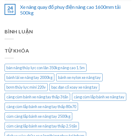
Xe nâng quay đổ phuy điện nâng cao 1600mm tải
24
Th9
500kg
BÌNH LUẬN
TỪ KHÓA
bàn nâng thủy lực con lăn 350kg nâng cao 1.5m
bánh lái xe nâng tay 2000kg
bánh xe nylon xe nâng tay
bơm thủy lực mini 220v
bạc đạn cổ xoay xe nâng tay
càng cùm bánh xe nâng tay thấp 3 tấn
càng cùm lắp bánh xe nâng tay
càng cùm lắp bánh xe nâng tay thấp 80x70
cùm càng lắp bánh xe nâng tay 2500kg
cùm càng lắp bánh xe nâng tay thấp 2.5 tấn
dịch vụ sửa chữa xe nâng thùng phuy tại tphcm