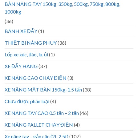
BÀN NÂNG TAY 150kg, 350kg, 500kg, 750kg, 800kg,
1000kg
(36)
BÁNH XE ĐẨY
(1)
THIẾT BỊ NÂNG PHUY
(36)
Lốp xe xúc, đào, lu, ủi
(1)
XE ĐẨY HÀNG
(37)
XE NÂNG CAO CHẠY ĐIỆN
(3)
XE NÂNG MẶT BÀN 150kg-1.5 tấn
(38)
Chưa được phân loại
(4)
XE NÂNG TAY CAO 0.5 tấn – 2 tấn
(46)
XE NÂNG PALLET CHẠY ĐIỆN
(4)
Xe nâng tay – gắn cân (2t, 2.5t)
(107)