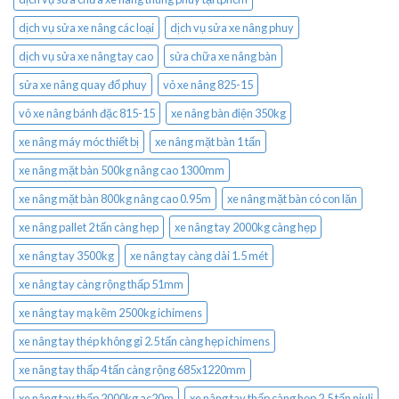
dịch vụ sửa xe nâng các loại
dịch vụ sửa xe nâng phuy
dịch vụ sửa xe nâng tay cao
sửa chữa xe nâng bàn
sửa xe nâng quay đổ phuy
vỏ xe nâng 825-15
vỏ xe nâng bánh đặc 815-15
xe nâng bàn điện 350kg
xe nâng máy móc thiết bị
xe nâng mặt bàn 1 tấn
xe nâng mặt bàn 500kg nâng cao 1300mm
xe nâng mặt bàn 800kg nâng cao 0.95m
xe nâng mặt bàn có con lăn
xe nâng pallet 2 tấn càng hẹp
xe nâng tay 2000kg càng hẹp
xe nâng tay 3500kg
xe nâng tay càng dài 1.5 mét
xe nâng tay càng rộng thấp 51mm
xe nâng tay mạ kẽm 2500kg ichimens
xe nâng tay thép không gỉ 2.5 tấn càng hẹp ichimens
xe nâng tay thấp 4 tấn càng rộng 685x1220mm
xe nâng tay thấp 2000kg ac20m
xe nâng tay thấp càng hẹp 2.5 tấn niuli