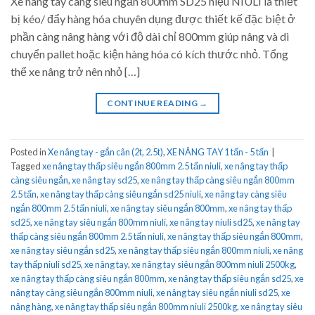
Xe nâng tay càng siêu ngắn 800mm SD25 hiệu NIULI là thiết
bị kéo/ đẩy hàng hóa chuyên dụng được thiết kế đặc biệt ở
phần càng nâng hàng với độ dài chỉ 800mm giúp nâng và di
chuyển pallet hoặc kiện hàng hóa có kích thước nhỏ. Tổng
thể xe nâng trở nên nhỏ […]
CONTINUE READING
→
Posted in
Xe nâng tay - gắn cân (2t, 2.5t)
,
XE NÂNG TAY 1 tấn - 5 tấn
|
Tagged
xe nâng tay thấp siêu ngắn 800mm 2.5 tấn niuli
,
xe nâng tay thấp
càng siêu ngắn
,
xe nâng tay sd25
,
xe nâng tay thấp càng siêu ngắn 800mm
2.5 tấn
,
xe nâng tay thấp càng siêu ngắn sd25 niuli
,
xe nâng tay càng siêu
ngắn 800mm 2.5 tấn niuli
,
xe nâng tay siêu ngắn 800mm
,
xe nâng tay thấp
sd25
,
xe nâng tay siêu ngắn 800mm niuli
,
xe nâng tay niuli sd25
,
xe nâng tay
thấp càng siêu ngắn 800mm 2.5 tấn niuli
,
xe nâng tay thấp siêu ngắn 800mm
,
xe nâng tay siêu ngắn sd25
,
xe nâng tay thấp siêu ngắn 800mm niuli
,
xe nâng
tay thấp niuli sd25
,
xe nâng tay
,
xe nâng tay siêu ngắn 800mm niuli 2500kg
,
xe nâng tay thấp càng siêu ngắn 800mm
,
xe nâng tay thấp siêu ngắn sd25
,
xe
nâng tay càng siêu ngắn 800mm niuli
,
xe nâng tay siêu ngắn niuli sd25
,
xe
nâng hàng
,
xe nâng tay thấp siêu ngắn 800mm niuli 2500kg
,
xe nâng tay siêu