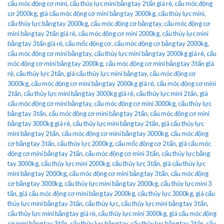
cẩu móc động cơ mini
,
cẩu thủy lực mini bằng tay 2 tấn giá rẻ
,
cẩu móc động
cơ 2000kg
,
giá cẩu móc động cơ mini bằng tay 3000kg
,
cẩu thủy lực mini
,
cẩu thủy lực bằng tay 2000kg
,
cẩu móc động cơ bằng tay
,
cẩu móc động cơ
mini bằng tay 2 tấn giá rẻ
,
cẩu móc động cơ mini 2000kg
,
cẩu thủy lực mini
bằng tay 3 tấn giá rẻ
,
cẩu mốc động cơ
,
cẩu móc động cơ bằng tay 2000kg
,
cẩu móc động cơ mini bằng tay
,
cẩu thủy lực mini bằng tay 2000kg giá rẻ
,
cẩu
móc động cơ mini bằng tay 2000kg
,
cẩu móc động cơ mini bằng tay 3 tấn giá
rẻ
,
cẩu thủy lực 2 tấn
,
giá cẩu thủy lực mini bằng tay
,
cẩu móc động cơ
3000kg
,
cẩu móc động cơ mini bằng tay 2000kg giá rẻ
,
cẩu móc động cơ mini
2 tấn
,
cẩu thủy lực mini bằng tay 3000kg giá rẻ
,
cẩu thủy lực mini 2 tấn
,
giá
cẩu móc động cơ mini bằng tay
,
cẩu móc động cơ mini 3000kg
,
cẩu thủy lực
bằng tay 3 tấn
,
cẩu móc động cơ mini bằng tay 2 tấn
,
cẩu móc động cơ mini
bằng tay 3000kg giá rẻ
,
cẩu thủy lực mini bằng tay 2 tấn
,
giá cẩu thủy lực
mini bằng tay 2 tấn
,
cẩu móc động cơ mini bằng tay 3000kg
,
cẩu móc động
cơ bằng tay 3 tấn
,
cẩu thủy lực 2000kg
,
cẩu mốc động cơ 2 tấn
,
giá cẩu móc
động cơ mini bằng tay 2 tấn
,
cẩu móc động cơ mini 3 tấn
,
cẩu thủy lực bằng
tay 3000kg
,
cẩu thủy lực mini 2000kg
,
cẩu thủy lực 3 tấn
,
giá cẩu thủy lực
mini bằng tay 2000kg
,
cẩu móc động cơ mini bằng tay 3 tấn
,
cẩu móc động
cơ bằng tay 3000kg
,
cẩu thủy lực mini bằng tay 2000kg
,
cẩu thủy lực mini 3
tấn
,
giá cẩu móc động cơ mini bằng tay 2000kg
,
cẩu thủy lực 3000kg
,
giá cẩu
thủy lực mini bằng tay 3 tấn
,
cẩu thủy lực
,
cẩu thủy lực mini bằng tay 3 tấn
,
cẩu thủy lực mini bằng tay giá rẻ
,
cẩu thủy lực mini 3000kg
,
giá cẩu móc động
cơ mini bằng tay 3 tấn
,
cẩu thủy lực bằng tay
,
cẩu thủy lực bằng tay 2 tấn
,
cẩu