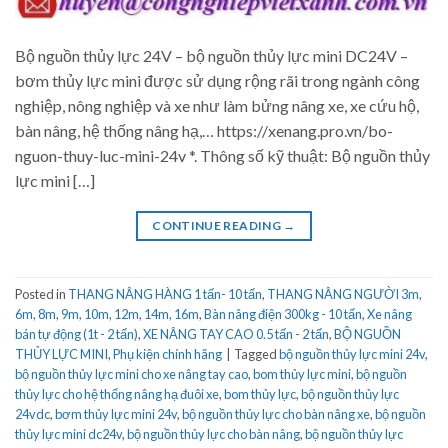
Bộ nguồn thủy lực 24V – bộ nguồn thủy lực mini DC24V –
bơm thủy lực mini được sử dụng rộng rãi trong ngành công
nghiệp, nông nghiệp và xe như làm bửng nâng xe, xe cứu hộ,
bàn nâng, hệ thống nâng hạ,… https://xenang.pro.vn/bo-
nguon-thuy-luc-mini-24v *. Thông số kỹ thuật: Bộ nguồn thủy
lực mini […]
CONTINUE READING
→
Posted in
THANG NÂNG HÀNG 1 tấn- 10 tấn
,
THANG NÂNG NGƯỜI 3m,
6m, 8m, 9m, 10m, 12m, 14m, 16m
,
Bàn nâng điện 300kg - 10 tấn
,
Xe nâng
bán tự động (1t - 2 tấn)
,
XE NÂNG TAY CAO 0.5 tấn - 2 tấn
,
BỘ NGUỒN
THỦY LỰC MINI
,
Phụ kiện chính hãng
|
Tagged
bộ nguồn thủy lực mini 24v
,
bộ nguồn thủy lực mini cho xe nâng tay cao
,
bom thủy lực mini
,
bộ nguồn
thủy lực cho hệ thống nâng hạ đuôi xe
,
bom thủy lực
,
bộ nguồn thủy lực
24vdc
,
bơm thủy lực mini 24v
,
bộ nguồn thủy lực cho bàn nâng xe
,
bộ nguồn
thủy lực mini dc24v
,
bộ nguồn thủy lực cho bàn nâng
,
bộ nguồn thủy lực