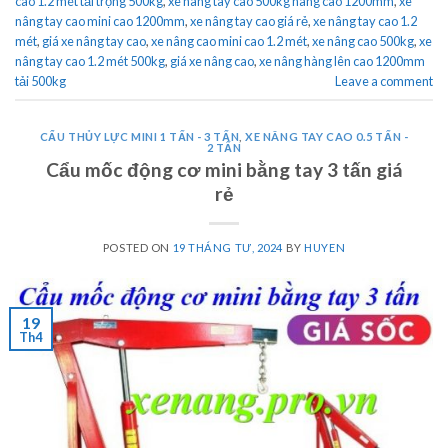
cao 1.2 mét tải trọng 500kg
,
xe nâng tay cao 500kg nâng cao 1200mm
,
xe
nâng tay cao mini cao 1200mm
,
xe nâng tay cao giá rẻ
,
xe nâng tay cao 1.2
mét
,
giá xe nâng tay cao
,
xe nâng cao mini cao 1.2 mét
,
xe nâng cao 500kg
,
xe
nâng tay cao 1.2 mét 500kg
,
giá xe nâng cao
,
xe nâng hàng lên cao 1200mm
tải 500kg
Leave a comment
CẨU THỦY LỰC MINI 1 TẤN - 3 TẤN
,
XE NÂNG TAY CAO 0.5 TẤN -
2 TẤN
Cẩu mốc động cơ mini bằng tay 3 tấn giá
rẻ
POSTED ON
19 THÁNG TƯ, 2024
BY
HUYEN
19
Th4