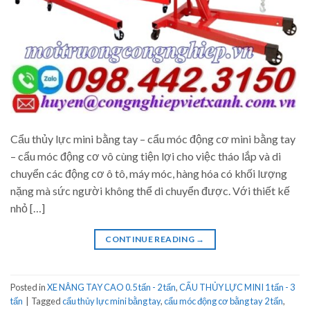
Cẩu thủy lực mini bằng tay – cẩu móc động cơ mini bằng tay
– cẩu móc động cơ vô cùng tiện lợi cho việc tháo lắp và di
chuyển các động cơ ô tô, máy móc, hàng hóa có khối lượng
nặng mà sức người không thể di chuyển được. Với thiết kế
nhỏ […]
CONTINUE READING
→
Posted in
XE NÂNG TAY CAO 0.5 tấn - 2 tấn
,
CẨU THỦY LỰC MINI 1 tấn - 3
tấn
|
Tagged
cẩu thủy lực mini bằng tay
,
cẩu móc động cơ bằng tay 2 tấn
,