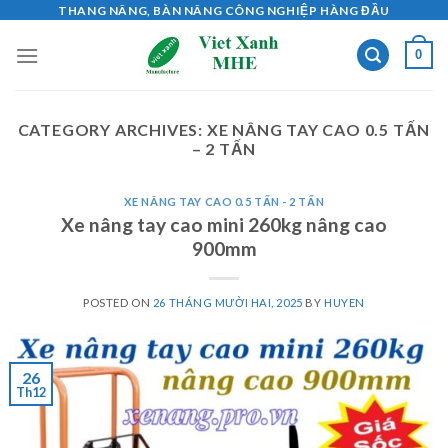
Skip
THANG NÂNG, BÀN NÂNG CÔNG NGHIỆP HÀNG ĐẦU
to
0
content
CATEGORY ARCHIVES:
XE NÂNG TAY CAO 0.5 TẤN
– 2 TẤN
XE NÂNG TAY CAO 0.5 TẤN - 2 TẤN
Xe nâng tay cao mini 260kg nâng cao
900mm
POSTED ON
26 THÁNG MƯỜI HAI, 2025
BY
HUYEN
26
Th12