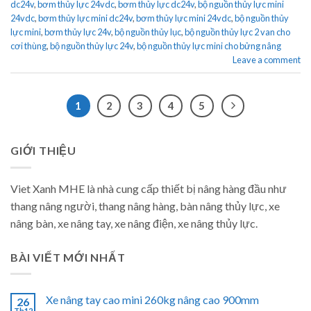
dc24v
,
bơm thủy lực 24vdc
,
bơm thủy lực dc24v
,
bộ nguồn thủy lực mini
24vdc
,
bơm thủy lực mini dc24v
,
bơm thủy lực mini 24vdc
,
bộ nguồn thủy
lực mini
,
bơm thủy lực 24v
,
bộ nguồn thủy lục
,
bộ nguồn thủy lực 2 van cho
cơi thùng
,
bộ nguồn thủy lực 24v
,
bộ nguồn thủy lực mini cho bửng nâng
Leave a comment
1
2
3
4
5
GIỚI THIỆU
Viet Xanh MHE là nhà cung cấp thiết bị nâng hàng đầu như
thang nâng người, thang nâng hàng, bàn nâng thủy lực, xe
nâng bàn, xe nâng tay, xe nâng điện, xe nâng thủy lực.
BÀI VIẾT MỚI NHẤT
Xe nâng tay cao mini 260kg nâng cao 900mm
26
Th12