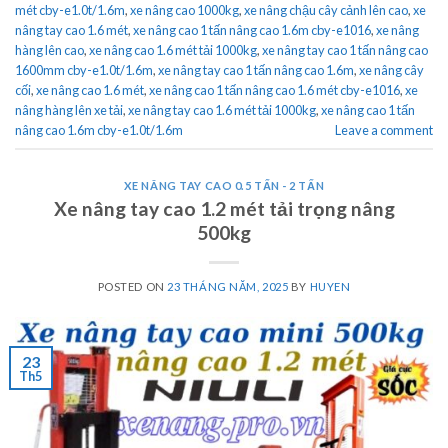
mét cby-e1.0t/1.6m
,
xe nâng cao 1000kg
,
xe nâng chậu cây cảnh lên cao
,
xe
nâng tay cao 1.6 mét
,
xe nâng cao 1 tấn nâng cao 1.6m cby-e1016
,
xe nâng
hàng lên cao
,
xe nâng cao 1.6 mét tải 1000kg
,
xe nâng tay cao 1 tấn nâng cao
1600mm cby-e1.0t/1.6m
,
xe nâng tay cao 1 tấn nâng cao 1.6m
,
xe nâng cây
cối
,
xe nâng cao 1.6 mét
,
xe nâng cao 1 tấn nâng cao 1.6 mét cby-e1016
,
xe
nâng hàng lên xe tải
,
xe nâng tay cao 1.6 mét tải 1000kg
,
xe nâng cao 1 tấn
nâng cao 1.6m cby-e1.0t/1.6m
Leave a comment
XE NÂNG TAY CAO 0.5 TẤN - 2 TẤN
Xe nâng tay cao 1.2 mét tải trọng nâng
500kg
POSTED ON
23 THÁNG NĂM, 2025
BY
HUYEN
23
Th5