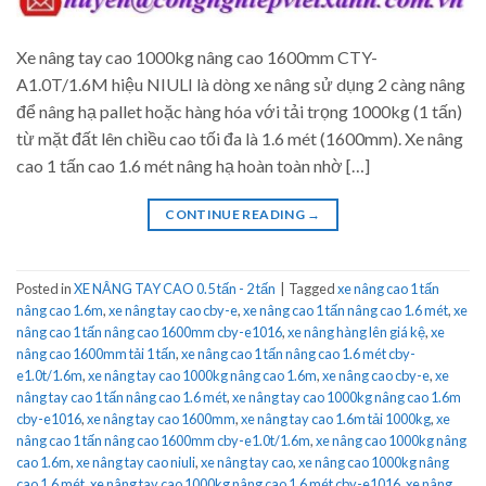
Xe nâng tay cao 1000kg nâng cao 1600mm CTY-
A1.0T/1.6M hiệu NIULI là dòng xe nâng sử dụng 2 càng nâng
để nâng hạ pallet hoặc hàng hóa với tải trọng 1000kg (1 tấn)
từ mặt đất lên chiều cao tối đa là 1.6 mét (1600mm). Xe nâng
cao 1 tấn cao 1.6 mét nâng hạ hoàn toàn nhờ […]
CONTINUE READING
→
Posted in
XE NÂNG TAY CAO 0.5 tấn - 2 tấn
|
Tagged
xe nâng cao 1 tấn
nâng cao 1.6m
,
xe nâng tay cao cby-e
,
xe nâng cao 1 tấn nâng cao 1.6 mét
,
xe
nâng cao 1 tấn nâng cao 1600mm cby-e1016
,
xe nâng hàng lên giá kệ
,
xe
nâng cao 1600mm tải 1 tấn
,
xe nâng cao 1 tấn nâng cao 1.6 mét cby-
e1.0t/1.6m
,
xe nâng tay cao 1000kg nâng cao 1.6m
,
xe nâng cao cby-e
,
xe
nâng tay cao 1 tấn nâng cao 1.6 mét
,
xe nâng tay cao 1000kg nâng cao 1.6m
cby-e1016
,
xe nâng tay cao 1600mm
,
xe nâng tay cao 1.6m tải 1000kg
,
xe
nâng cao 1 tấn nâng cao 1600mm cby-e1.0t/1.6m
,
xe nâng cao 1000kg nâng
cao 1.6m
,
xe nâng tay cao niuli
,
xe nâng tay cao
,
xe nâng cao 1000kg nâng
cao 1.6 mét
,
xe nâng tay cao 1000kg nâng cao 1.6 mét cby-e1016
,
xe nâng