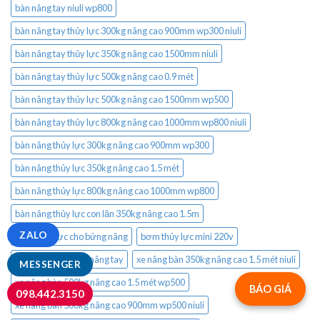
bàn nâng tay niuli wp800
bàn nâng tay thủy lực 300kg nâng cao 900mm wp300 niuli
bàn nâng tay thủy lực 350kg nâng cao 1500mm niuli
bàn nâng tay thủy lực 500kg nâng cao 0.9 mét
bàn nâng tay thủy lực 500kg nâng cao 1500mm wp500
bàn nâng tay thủy lực 800kg nâng cao 1000mm wp800 niuli
bàn nâng thủy lực 300kg nâng cao 900mm wp300
bàn nâng thủy lực 350kg nâng cao 1.5 mét
bàn nâng thủy lực 800kg nâng cao 1000mm wp800
bàn nâng thủy lực con lăn 350kg nâng cao 1.5m
ZALO
bơm thủy lực cho bửng nâng
bơm thủy lực mini 220v
bạc đạn cổ xoay xe nâng tay
xe nâng bàn 350kg nâng cao 1.5 mét niuli
MESSENGER
xe nâng bàn 500kg nâng cao 1.5 mét wp500
BÁO GIÁ
098.442.3150
xe nâng bàn 500kg nâng cao 900mm wp500 niuli