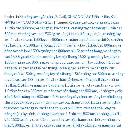
Posted in
Xe nâng tay - gắn cân (2t, 2.5t)
,
XE NÂNG TAY 1 tấn - 5 tấn
,
XE
NÂNG TAY CAO 0.5 tấn - 2 tấn
|
Tagged
xe nâng tay cao
,
xe nâng tay cao
1.5 tấn cao 800mm
,
xe nâng tay bậc thang
,
xe nâng tay bậc thang 1.5 tấn cao
800mm
,
xe nâng tay cao 1500kg
,
xe nâng tay cắt kéo trục chéo
,
xe nâng tay
,
xe nâng tay ziczac 1500kg cao 800mm
,
xe nâng tay bậc thang chữ X
,
xe nâng
tay bậc thang 1500kg nâng cao 800mm
,
xe nâng tay cắt kéo cao 800mm
,
xe
nâng tay cắt kéo 1500kg nâng cao 800mm hl1.5t
,
xe nâng hàng
,
xe nâng tay
cao 1500kg cao 800mm
,
xe nâng tay bậc thang 1500kg
,
xe nâng tay ziczac
1500kg nâng cao 800mm
,
xe nâng tay ziczac
,
xe nâng tay cắt kéo hl1.5t
,
xe
nâng pallet
,
xe nâng tay bậc thang 1500kg cao 800mm
,
xe nâng tay bậc
thang chữ X 1500kg
,
xe nâng tay bậc thang 1.5 tấn nâng cao 800mm
,
xe nâng
tay ziczac cao 800mm
,
xe nâng tay thấp cắt kéo
,
xe nâng tay thấp
,
xe nâng
tay thấp 1.5 tấn
,
xe nâng tay bậc thang 1.5 tấn
,
xe nâng tay bậc thang chữ x
1.5 tấn nâng cao 800mm
,
xe nâng tay bậc thang cao 800mm
,
xe nâng tay cắt
kéo 1.5 tấn nâng cao 800mm hl1.5t
,
xe nâng cây cảnh
,
xe nâng tay bậc thang
chữ x 1500kg cao 800mm
,
xe nâng tay bậc thang chữ X 1.5 tấn
,
xe nâng tay
trục chéo
,
xe nâng tay bậc thang chữ x cao 800mm
,
xe nâng chậu cây
,
xe
nâng chậu cây cảnh
,
xe nâng tay ziczac 1.5 tấn cao 800mm
,
xe nâng tay cắt
kéo 1500kg nâng cao 800mm
,
xe nâng tay bậc thang trục chéo
,
xe nâng tay
thấp 1500kg
,
xe nâng tay cắt kéo giá rẻ
,
xe nâng tay cắt kéo
,
xe nâng tay cắt