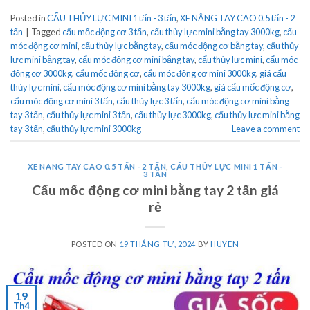
Posted in
CẨU THỦY LỰC MINI 1 tấn - 3 tấn
,
XE NÂNG TAY CAO 0.5 tấn - 2
tấn
|
Tagged
cẩu mốc động cơ 3 tấn
,
cẩu thủy lực mini bằng tay 3000kg
,
cẩu
móc động cơ mini
,
cẩu thủy lực bằng tay
,
cẩu móc động cơ bằng tay
,
cẩu thủy
lực mini bằng tay
,
cẩu móc động cơ mini bằng tay
,
cẩu thủy lực mini
,
cẩu móc
động cơ 3000kg
,
cẩu mốc động cơ
,
cẩu móc động cơ mini 3000kg
,
giá cẩu
thủy lực mini
,
cẩu móc động cơ mini bằng tay 3000kg
,
giá cẩu mốc động cơ
,
cẩu móc động cơ mini 3 tấn
,
cẩu thủy lực 3 tấn
,
cẩu móc động cơ mini bằng
tay 3 tấn
,
cẩu thủy lực mini 3 tấn
,
cẩu thủy lực 3000kg
,
cẩu thủy lực mini bằng
tay 3 tấn
,
cẩu thủy lực mini 3000kg
Leave a comment
XE NÂNG TAY CAO 0.5 TẤN - 2 TẤN
,
CẨU THỦY LỰC MINI 1 TẤN -
3 TẤN
Cẩu mốc động cơ mini bằng tay 2 tấn giá
rẻ
POSTED ON
19 THÁNG TƯ, 2024
BY
HUYEN
19
Th4