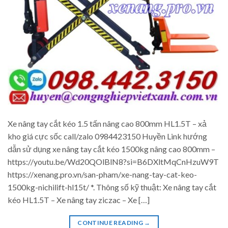
Xe nâng tay cắt kéo 1.5 tấn nâng cao 800mm HL1.5T – xả
kho giá cực sốc call/zalo 0984423150 Huyền Link hướng
dẫn sử dụng xe nâng tay cắt kéo 1500kg nâng cao 800mm –
https://youtu.be/Wd20QOlBlN8?si=B6DXltMqCnHzuW9T
https://xenang.pro.vn/san-pham/xe-nang-tay-cat-keo-
1500kg-nichilift-hl15t/ *. Thông số kỹ thuật: Xe nâng tay cắt
kéo HL1.5T – Xe nâng tay ziczac – Xe […]
CONTINUE READING
→