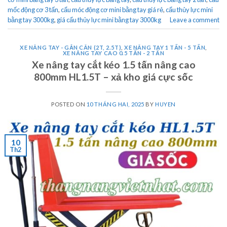
mốc động cơ 3 tấn
,
cẩu móc động cơ mini bằng tay giá rẻ
,
cẩu thủy lực mini
bằng tay 3000kg
,
giá cẩu thủy lực mini bằng tay 3000kg
Leave a comment
XE NÂNG TAY - GẮN CÂN (2T, 2.5T)
,
XE NÂNG TAY 1 TẤN - 5 TẤN
,
XE NÂNG TAY CAO 0.5 TẤN - 2 TẤN
Xe nâng tay cắt kéo 1.5 tấn nâng cao
800mm HL1.5T – xả kho giá cực sốc
POSTED ON
10 THÁNG HAI, 2025
BY
HUYEN
10
Th2