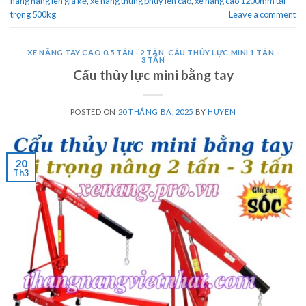
nâng hàng lên giá kệ
,
xe nâng thùng phuy lên cao
,
xe nâng cao 1200mm tải
trọng 500kg
Leave a comment
XE NÂNG TAY CAO 0.5 TẤN - 2 TẤN
,
CẨU THỦY LỰC MINI 1 TẤN -
3 TẤN
Cẩu thủy lực mini bằng tay
POSTED ON
20 THÁNG BA, 2025
BY
HUYEN
20
Th3