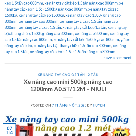
kéo 1.5 tấn cao 800mm
,
xe nâng tay cắt kéo 1.5 tấn nâng cao 800mm
,
xe
nâng tay cắt kéo hl1.5t - 1500kg nâng cao 800mm
,
xe nâng tay ziczac
1500kg
,
xe nâng tay cắt kéo 1500kg
,
xe nâng tay cao 1500kg nâng cao
800mm
,
xe nâng tay cao 800mm
,
xe nâng tay ziczac 1.5 tấn nâng cao
800mm
,
xe nâng tay ziczac 1.5 tấn
,
xe nâng tay cắt kéo 1.5 tấn
,
xe nâng tay
bậc thang chữ x 1500kg nâng cao 800mm
,
xe nâng cao 800mm
,
xe nâng tay
cao 1.5 tấn nâng cao 800mm
,
xe nâng tay cắt kéo 1500kg cao 800mm
,
giá xe
nâng tay cắt kéo
,
xe nâng tay bậc thang chữ x 1.5 tấn cao 800mm
,
xe nâng
tay cao 1.5 tấn
,
xe nâng tay cắt kéo hl1.5t - 1.5 tấn nâng cao 800mm
Leave a comment
XE NÂNG TAY CAO 0.5 TẤN - 2 TẤN
Xe nâng cao mini 500kg nâng cao
1200mm A0.5T/1.2M – NIULI
POSTED ON
7 THÁNG MỘT, 2025
BY
HUYEN
07
Th1