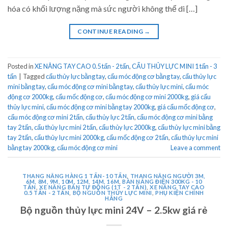
hóa có khối lượng nặng mà sức người không thể di […]
CONTINUE READING
→
Posted in
XE NÂNG TAY CAO 0.5 tấn - 2 tấn
,
CẨU THỦY LỰC MINI 1 tấn - 3
tấn
|
Tagged
cẩu thủy lực bằng tay
,
cẩu móc động cơ bằng tay
,
cẩu thủy lực
mini bằng tay
,
cẩu móc động cơ mini bằng tay
,
cẩu thủy lực mini
,
cẩu móc
động cơ 2000kg
,
cẩu mốc động cơ
,
cẩu móc động cơ mini 2000kg
,
giá cẩu
thủy lực mini
,
cẩu móc động cơ mini bằng tay 2000kg
,
giá cẩu mốc động cơ
,
cẩu móc động cơ mini 2 tấn
,
cẩu thủy lực 2 tấn
,
cẩu móc động cơ mini bằng
tay 2 tấn
,
cẩu thủy lực mini 2 tấn
,
cẩu thủy lực 2000kg
,
cẩu thủy lực mini bằng
tay 2 tấn
,
cẩu thủy lực mini 2000kg
,
cẩu mốc động cơ 2 tấn
,
cẩu thủy lực mini
bằng tay 2000kg
,
cẩu móc động cơ mini
Leave a comment
THANG NÂNG HÀNG 1 TẤN- 10 TẤN
,
THANG NÂNG NGƯỜI 3M,
6M, 8M, 9M, 10M, 12M, 14M, 16M
,
BÀN NÂNG ĐIỆN 300KG - 10
TẤN
,
XE NÂNG BÁN TỰ ĐỘNG (1T - 2 TẤN)
,
XE NÂNG TAY CAO
0.5 TẤN - 2 TẤN
,
BỘ NGUỒN THỦY LỰC MINI
,
PHỤ KIỆN CHÍNH
HÃNG
Bộ nguồn thủy lực mini 24V – 2.5kw giá rẻ