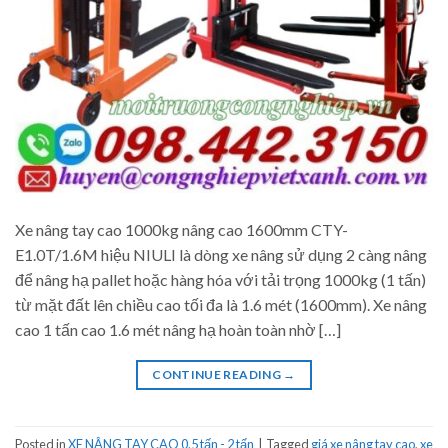
Xe nâng tay cao 1000kg nâng cao 1600mm CTY-
E1.0T/1.6M hiệu NIULI là dòng xe nâng sử dụng 2 càng nâng
để nâng hạ pallet hoặc hàng hóa với tải trọng 1000kg (1 tấn)
từ mặt đất lên chiều cao tối đa là 1.6 mét (1600mm). Xe nâng
cao 1 tấn cao 1.6 mét nâng hạ hoàn toàn nhờ […]
CONTINUE READING
→
Posted in
XE NÂNG TAY CAO 0.5 tấn - 2 tấn
|
Tagged
giá xe nâng tay cao
,
xe