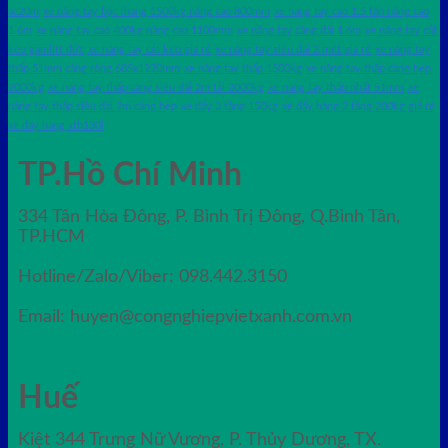
ac20m
xe nâng tay bậc thang 1500kg nâng cao 800mm
xe nâng tay cao 1.5 tấn nâng cao
1.6m
xe nâng tay cao 400kg nâng cao 1100mm
xe nâng tay càng dài 1.6m
xe nâng tay cắt
kéo gamlift đức
xe nâng tay cắt kéo giá rẻ
xe nâng tay siêu dài 2 mét giá rẻ
xe nâng tay
thấp 51mm càng rộng 685x1220mm
xe nâng tay thấp 1500kg
xe nâng tay thấp càng hẹp
2000kg
xe nâng tay thấp càng siêu dài 2m tải 2000kg
xe nâng tay thấp nhất 51mm
xe
nâng tay thấp siêu dài 2m càng hẹp
xe đẩy 3 tầng 150kg
xe đẩy hàng 2 tầng 200kg giá rẻ
xe đẩy hàng xth130l
TP.Hồ Chí Minh
334 Tân Hòa Đông, P. Bình Trị Đông, Q.Bình Tân,
TP.HCM
Hotline/Zalo/Viber: 098.442.3150
Email: huyen@congnghiepvietxanh.com.vn
Huế
Kiệt 344 Trưng Nữ Vương, P. Thủy Dương, TX.