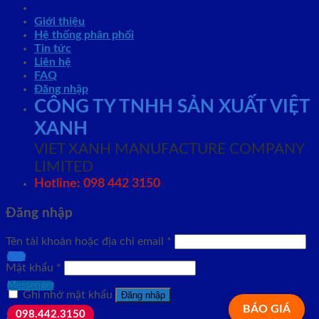
Giới thiệu
Hệ thống phân phối
Tin tức
Liên hệ
FAQ
Đăng nhập
CÔNG TY TNHH SẢN XUẤT VIỆT
XANH
VIET XANH MANUFACTURE COMPANY
LIMITED
Hotline: 098 442 3150
Đăng nhập
Tên tài khoản hoặc địa chỉ email
*
Zalo
Mật khẩu
*
Messenger
Ghi nhớ mật khẩu
Đăng nhập
BÁO GIÁ
098.442.3150