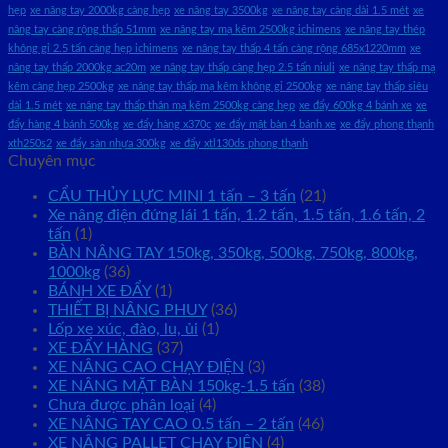
hẹp
xe nâng tay 2000kg càng hẹp
xe nâng tay 3500kg
xe nâng tay càng dài 1.5 mét
xe
nâng tay càng rộng thấp 51mm
xe nâng tay mạ kẽm 2500kg ichimens
xe nâng tay thép
không gỉ 2.5 tấn càng hẹp ichimens
xe nâng tay thấp 4 tấn càng rộng 685x1220mm
xe
nâng tay thấp 2000kg ac20m
xe nâng tay thấp càng hẹp 2.5 tấn niuli
xe nâng tay thấp mạ
kẽm càng hẹp 2500kg
xe nâng tay thấp mạ kẽm không gỉ 2500kg
xe nâng tay thấp siêu
dài 1.5 mét
xe nâng tay thấp thân mạ kẽm 2500kg càng hẹp
xe đẩy 600kg 4 bánh xe
xe
đẩy hàng 4 bánh 500kg
xe đẩy hàng x370c
xe đẩy mặt bàn 4 bánh xe
xe đẩy phong thạnh
xth250s2
xe đẩy sàn nhựa 300kg
xe đẩy xtl130ds phong thạnh
Chuyên mục
CẨU THỦY LỰC MINI 1 tấn – 3 tấn
(21)
Xe nâng điện đứng lái 1 tấn, 1.2 tấn, 1.5 tấn, 1.6 tấn, 2
tấn
(1)
BÀN NÂNG TAY 150kg, 350kg, 500kg, 750kg, 800kg,
1000kg
(36)
BÁNH XE ĐẨY
(1)
THIẾT BỊ NÂNG PHUY
(36)
Lốp xe xúc, đào, lu, ủi
(1)
XE ĐẨY HÀNG
(37)
XE NÂNG CAO CHẠY ĐIỆN
(3)
XE NÂNG MẶT BÀN 150kg-1.5 tấn
(38)
Chưa được phân loại
(4)
XE NÂNG TAY CAO 0.5 tấn – 2 tấn
(46)
XE NÂNG PALLET CHẠY ĐIỆN
(4)