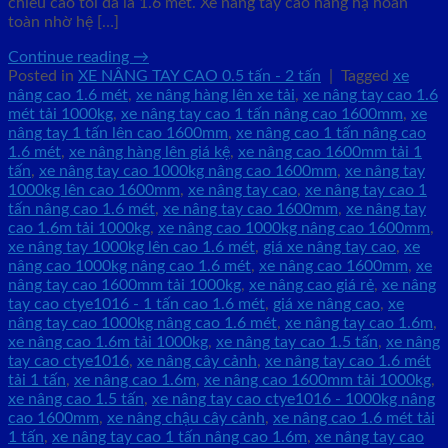
chiều cao tối đa là 1.6 mét. Xe nâng tay cao nâng hạ hoàn
toàn nhờ hệ […]
Continue reading
→
Posted in
XE NÂNG TAY CAO 0.5 tấn - 2 tấn
|
Tagged
xe
nâng cao 1.6 mét
,
xe nâng hàng lên xe tải
,
xe nâng tay cao 1.6
mét tải 1000kg
,
xe nâng tay cao 1 tấn nâng cao 1600mm
,
xe
nâng tay 1 tấn lên cao 1600mm
,
xe nâng cao 1 tấn nâng cao
1.6 mét
,
xe nâng hàng lên giá kệ
,
xe nâng cao 1600mm tải 1
tấn
,
xe nâng tay cao 1000kg nâng cao 1600mm
,
xe nâng tay
1000kg lên cao 1600mm
,
xe nâng tay cao
,
xe nâng tay cao 1
tấn nâng cao 1.6 mét
,
xe nâng tay cao 1600mm
,
xe nâng tay
cao 1.6m tải 1000kg
,
xe nâng cao 1000kg nâng cao 1600mm
,
xe nâng tay 1000kg lên cao 1.6 mét
,
giá xe nâng tay cao
,
xe
nâng cao 1000kg nâng cao 1.6 mét
,
xe nâng cao 1600mm
,
xe
nâng tay cao 1600mm tải 1000kg
,
xe nâng cao giá rẻ
,
xe nâng
tay cao ctye1016 - 1 tấn cao 1.6 mét
,
giá xe nâng cao
,
xe
nâng tay cao 1000kg nâng cao 1.6 mét
,
xe nâng tay cao 1.6m
,
xe nâng cao 1.6m tải 1000kg
,
xe nâng tay cao 1.5 tấn
,
xe nâng
tay cao ctye1016
,
xe nâng cây cảnh
,
xe nâng tay cao 1.6 mét
tải 1 tấn
,
xe nâng cao 1.6m
,
xe nâng cao 1600mm tải 1000kg
,
xe nâng cao 1.5 tấn
,
xe nâng tay cao ctye1016 - 1000kg nâng
cao 1600mm
,
xe nâng chậu cây cảnh
,
xe nâng cao 1.6 mét tải
1 tấn
,
xe nâng tay cao 1 tấn nâng cao 1.6m
,
xe nâng tay cao