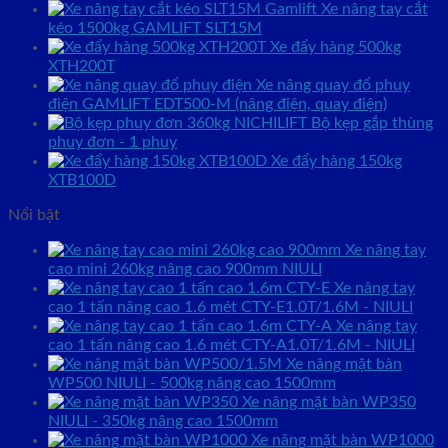
Xe nâng tay cắt
kéo 1500kg GAMLIFT SLT15M
Xe đẩy hàng 500kg
XTH200T
Xe nâng quay đổ phuy
điện GAMLIFT EDT500-M (nâng điện, quay điện)
Bộ kẹp gắp thùng
phuy đơn - 1 phuy
Xe đẩy hàng 150kg
XTB100D
Nổi bật
Xe nâng tay
cao mini 260kg nâng cao 900mm NIULI
Xe nâng tay
cao 1 tấn nâng cao 1.6 mét CTY-E1.0T/1.6M - NIULI
Xe nâng tay
cao 1 tấn nâng cao 1.6 mét CTY-A1.0T/1.6M - NIULI
Xe nâng mặt bàn
WP500 NIULI - 500kg nâng cao 1500mm
Xe nâng mặt bàn WP350
NIULI - 350kg nâng cao 1500mm
Xe nâng mặt bàn WP1000