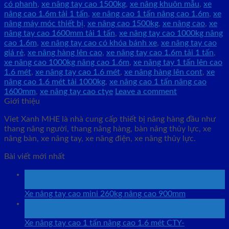
có phanh
,
xe nâng tay cao 1500kg
,
xe nâng khuôn mẫu
,
xe
nâng cao 1.6m tải 1 tấn
,
xe nâng cao 1 tấn nâng cao 1.6m
,
xe
nâng máy móc thiết bị
,
xe nâng cao 1500kg
,
xe nâng cao
,
xe
nâng tay cao 1600mm tải 1 tấn
,
xe nâng tay cao 1000kg nâng
cao 1.6m
,
xe nâng tay cao có khóa bánh xe
,
xe nâng tay cao
giá rẻ
,
xe nâng hàng lên cao
,
xe nâng tay cao 1.6m tải 1 tấn
,
xe nâng cao 1000kg nâng cao 1.6m
,
xe nâng tay 1 tấn lên cao
1.6 mét
,
xe nâng tay cao 1.6 mét
,
xe nâng hàng lên cont
,
xe
nâng cao 1.6 mét tải 1000kg
,
xe nâng cao 1 tấn nâng cao
1600mm
,
xe nâng tay cao ctye
Leave a comment
Giới thiệu
Viet Xanh MHE là nhà cung cấp thiết bị nâng hàng đầu như
thang nâng người, thang nâng hàng, bàn nâng thủy lực, xe
nâng bàn, xe nâng tay, xe nâng điện, xe nâng thủy lực.
Bài viết mới nhất
26
Th12
Xe nâng tay cao mini 260kg nâng cao 900mm
25
Th12
Xe nâng tay cao 1 tấn nâng cao 1.6 mét CTY-