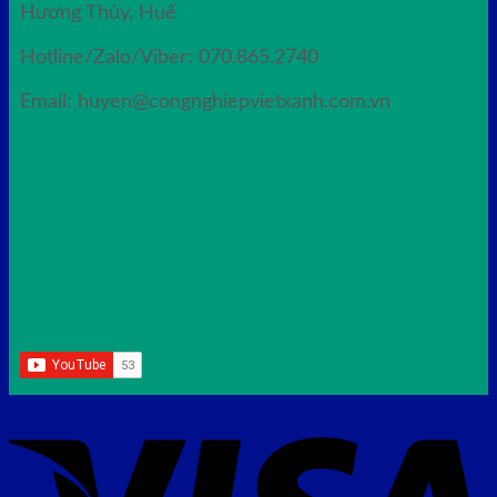
Hương Thủy, Huế
Hotline/Zalo/Viber: 070.865.2740
Email: huyen@congnghiepvietxanh.com.vn