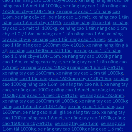
cao 1 tấn nâng cao 1.6m cby-e1016
,
xe nâng hàng lên cao
,
xe
nâng cao 1.6 mét tải 1000kg
,
xe nâng tay cao 1 tấn nâng cao
1600mm cby-e1.0t/1.6m
,
xe nâng tay cao 1 tấn nâng cao
1.6m
,
xe nâng cây cối
,
xe nâng cao 1.6 mét
,
xe nâng cao 1 tấn
nâng cao 1.6 mét cby-e1016
,
xe nâng hàng lên xe tải
,
xe nâng
tay cao 1.6 mét tải 1000kg
,
xe nâng cao 1 tấn nâng cao 1.6m
cby-e1.0t/1.6m
,
xe nâng cao 1 tấn nâng cao 1.6m
,
xe nâng
tay cao cby-e
,
xe nâng cao 1 tấn nâng cao 1.6 mét
,
xe nâng
cao 1 tấn nâng cao 1600mm cby-e1016
,
xe nâng hàng lên giá
kệ
,
xe nâng cao 1600mm tải 1 tấn
,
xe nâng cao 1 tấn nâng
cao 1.6 mét cby-e1.0t/1.6m
,
xe nâng tay cao 1000kg nâng
cao 1.6m
,
xe nâng cao cby-e
,
xe nâng tay cao 1 tấn nâng cao
1.6 mét
,
xe nâng tay cao 1000kg nâng cao 1.6m cby-e1016
,
xe nâng tay cao 1600mm
,
xe nâng tay cao 1.6m tải 1000kg
,
xe nâng cao 1 tấn nâng cao 1600mm cby-e1.0t/1.6m
,
xe nâng
cao 1000kg nâng cao 1.6m
,
xe nâng tay cao niuli
,
xe nâng tay
cao
,
xe nâng cao 1000kg nâng cao 1.6 mét
,
xe nâng tay cao
1000kg nâng cao 1.6 mét cby-e1016
,
xe nâng cao 1600mm
,
xe nâng tay cao 1600mm tải 1000kg
,
xe nâng tay cao 1000kg
nâng cao 1.6m cby-e1.0t/1.6m
,
xe nâng cao 1 tấn nâng cao
1600mm
,
xe nâng cao niuli
,
giá xe nâng tay cao
,
xe nâng tay
cao 1000kg nâng cao 1.6 mét
,
xe nâng tay cao 1000kg nâng
cao 1600mm cby-e1016
,
xe nâng tay cao 1.6m
,
xe nâng cao
1.6m tải 1000kg
,
xe nâng tay cao 1000kg nâng cao 1.6 mét