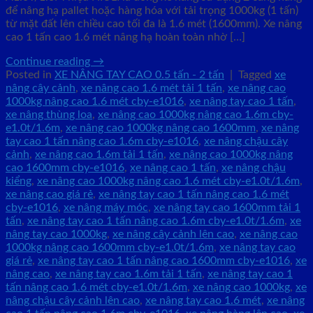
để nâng hạ pallet hoặc hàng hóa với tải trọng 1000kg (1 tấn)
từ mặt đất lên chiều cao tối đa là 1.6 mét (1600mm). Xe nâng
cao 1 tấn cao 1.6 mét nâng hạ hoàn toàn nhờ […]
Continue reading
→
Posted in
XE NÂNG TAY CAO 0.5 tấn - 2 tấn
|
Tagged
xe
nâng cây cảnh
,
xe nâng cao 1.6 mét tải 1 tấn
,
xe nâng cao
1000kg nâng cao 1.6 mét cby-e1016
,
xe nâng tay cao 1 tấn
,
xe nâng thùng loa
,
xe nâng cao 1000kg nâng cao 1.6m cby-
e1.0t/1.6m
,
xe nâng cao 1000kg nâng cao 1600mm
,
xe nâng
tay cao 1 tấn nâng cao 1.6m cby-e1016
,
xe nâng chậu cây
cảnh
,
xe nâng cao 1.6m tải 1 tấn
,
xe nâng cao 1000kg nâng
cao 1600mm cby-e1016
,
xe nâng cao 1 tấn
,
xe nâng chậu
kiểng
,
xe nâng cao 1000kg nâng cao 1.6 mét cby-e1.0t/1.6m
,
xe nâng cao giá rẻ
,
xe nâng tay cao 1 tấn nâng cao 1.6 mét
cby-e1016
,
xe nâng máy móc
,
xe nâng tay cao 1600mm tải 1
tấn
,
xe nâng tay cao 1 tấn nâng cao 1.6m cby-e1.0t/1.6m
,
xe
nâng tay cao 1000kg
,
xe nâng cây cảnh lên cao
,
xe nâng cao
1000kg nâng cao 1600mm cby-e1.0t/1.6m
,
xe nâng tay cao
giá rẻ
,
xe nâng tay cao 1 tấn nâng cao 1600mm cby-e1016
,
xe
nâng cao
,
xe nâng tay cao 1.6m tải 1 tấn
,
xe nâng tay cao 1
tấn nâng cao 1.6 mét cby-e1.0t/1.6m
,
xe nâng cao 1000kg
,
xe
nâng chậu cây cảnh lên cao
,
xe nâng tay cao 1.6 mét
,
xe nâng