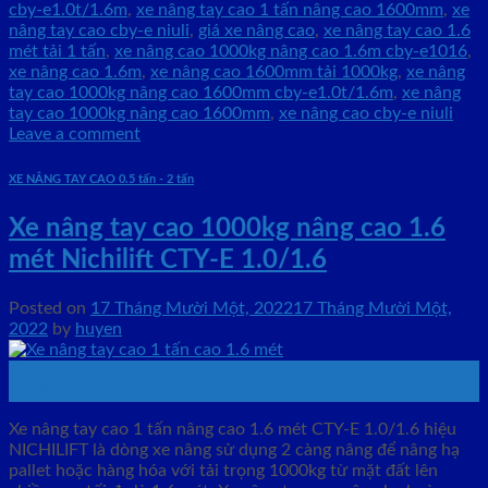
cby-e1.0t/1.6m
,
xe nâng tay cao 1 tấn nâng cao 1600mm
,
xe
nâng tay cao cby-e niuli
,
giá xe nâng cao
,
xe nâng tay cao 1.6
mét tải 1 tấn
,
xe nâng cao 1000kg nâng cao 1.6m cby-e1016
,
xe nâng cao 1.6m
,
xe nâng cao 1600mm tải 1000kg
,
xe nâng
tay cao 1000kg nâng cao 1600mm cby-e1.0t/1.6m
,
xe nâng
tay cao 1000kg nâng cao 1600mm
,
xe nâng cao cby-e niuli
Leave a comment
XE NÂNG TAY CAO 0.5 tấn - 2 tấn
Xe nâng tay cao 1000kg nâng cao 1.6
mét Nichilift CTY-E 1.0/1.6
Posted on
17 Tháng Mười Một, 2022
17 Tháng Mười Một,
2022
by
huyen
17
Th11
Xe nâng tay cao 1 tấn nâng cao 1.6 mét CTY-E 1.0/1.6 hiệu
NICHILIFT là dòng xe nâng sử dụng 2 càng nâng để nâng hạ
pallet hoặc hàng hóa với tải trọng 1000kg từ mặt đất lên