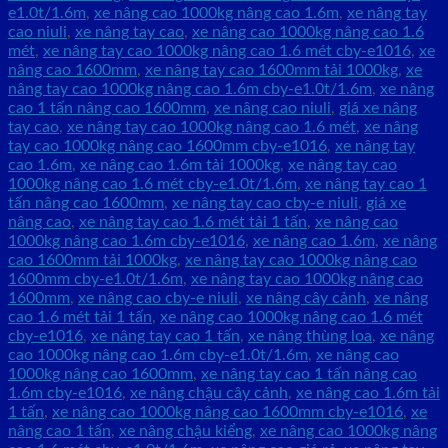
e1.0t/1.6m
,
xe nâng cao 1000kg nâng cao 1.6m
,
xe nâng tay
cao niuli
,
xe nâng tay cao
,
xe nâng cao 1000kg nâng cao 1.6
mét
,
xe nâng tay cao 1000kg nâng cao 1.6 mét cby-e1016
,
xe
nâng cao 1600mm
,
xe nâng tay cao 1600mm tải 1000kg
,
xe
nâng tay cao 1000kg nâng cao 1.6m cby-e1.0t/1.6m
,
xe nâng
cao 1 tấn nâng cao 1600mm
,
xe nâng cao niuli
,
giá xe nâng
tay cao
,
xe nâng tay cao 1000kg nâng cao 1.6 mét
,
xe nâng
tay cao 1000kg nâng cao 1600mm cby-e1016
,
xe nâng tay
cao 1.6m
,
xe nâng cao 1.6m tải 1000kg
,
xe nâng tay cao
1000kg nâng cao 1.6 mét cby-e1.0t/1.6m
,
xe nâng tay cao 1
tấn nâng cao 1600mm
,
xe nâng tay cao cby-e niuli
,
giá xe
nâng cao
,
xe nâng tay cao 1.6 mét tải 1 tấn
,
xe nâng cao
1000kg nâng cao 1.6m cby-e1016
,
xe nâng cao 1.6m
,
xe nâng
cao 1600mm tải 1000kg
,
xe nâng tay cao 1000kg nâng cao
1600mm cby-e1.0t/1.6m
,
xe nâng tay cao 1000kg nâng cao
1600mm
,
xe nâng cao cby-e niuli
,
xe nâng cây cảnh
,
xe nâng
cao 1.6 mét tải 1 tấn
,
xe nâng cao 1000kg nâng cao 1.6 mét
cby-e1016
,
xe nâng tay cao 1 tấn
,
xe nâng thùng loa
,
xe nâng
cao 1000kg nâng cao 1.6m cby-e1.0t/1.6m
,
xe nâng cao
1000kg nâng cao 1600mm
,
xe nâng tay cao 1 tấn nâng cao
1.6m cby-e1016
,
xe nâng chậu cây cảnh
,
xe nâng cao 1.6m tải
1 tấn
,
xe nâng cao 1000kg nâng cao 1600mm cby-e1016
,
xe
nâng cao 1 tấn
,
xe nâng chậu kiểng
,
xe nâng cao 1000kg nâng