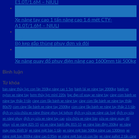
E1.0T/1.6M – NIULI
25
Th12
Xe nâng tay cao 1 tấn nâng cao 1.6 mét CTY-
A1.0T/1.6M – NIULI
24
Th9
Bộ kẹp gắp thùng phuy đơn và đôi
24
Th9
Xe nâng quay đổ phuy điện nâng cao 1600mm tải 500kg
Bình luận
Từ khóa
bàn nâng thủy lực con lăn 350kg nâng cao 1.5m
bánh lái xe nâng tay 2000kg
bánh xe
nylon xe nâng tay
bơm thủy lực mini 220v
bạc đạn cổ xoay xe nâng tay
càng cùm bánh xe
nâng tay thấp 3 tấn
càng cùm lắp bánh xe nâng tay
càng cùm lắp bánh xe nâng tay thấp
80x70
cùm càng lắp bánh xe nâng tay 2500kg
cùm càng lắp bánh xe nâng tay thấp 2.5 tấn
dịch vụ sửa chữa xe nâng thùng phuy tại tphcm
dịch vụ sửa xe nâng các loại
dịch vụ sửa
xe nâng phuy
dịch vụ sửa xe nâng tay cao
sửa chữa xe nâng bàn
sửa xe nâng quay đổ
phuy
vỏ xe nâng 825-15
vỏ xe nâng bánh đặc 815-15
xe nâng bàn điện 350kg
xe nâng
máy móc thiết bị
xe nâng mặt bàn 1 tấn
xe nâng mặt bàn 500kg nâng cao 1300mm
xe
nâng mặt bàn 800kg nâng cao 0.95m
xe nâng mặt bàn có con lăn
xe nâng pallet 2 tấn càng