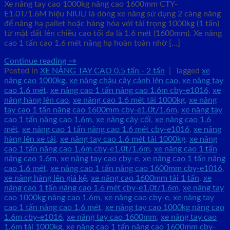
Xe nâng tay cao 1000kg nâng cao 1600mm CTY-
E1.0T/1.6M hiệu NIULI là dòng xe nâng sử dụng 2 càng nâng
để nâng hạ pallet hoặc hàng hóa với tải trọng 1000kg (1 tấn)
từ mặt đất lên chiều cao tối đa là 1.6 mét (1600mm). Xe nâng
cao 1 tấn cao 1.6 mét nâng hạ hoàn toàn nhờ […]
Continue reading
→
Posted in
XE NÂNG TAY CAO 0.5 tấn - 2 tấn
|
Tagged
xe
nâng cao 1000kg
,
xe nâng chậu cây cảnh lên cao
,
xe nâng tay
cao 1.6 mét
,
xe nâng cao 1 tấn nâng cao 1.6m cby-e1016
,
xe
nâng hàng lên cao
,
xe nâng cao 1.6 mét tải 1000kg
,
xe nâng
tay cao 1 tấn nâng cao 1600mm cby-e1.0t/1.6m
,
xe nâng tay
cao 1 tấn nâng cao 1.6m
,
xe nâng cây cối
,
xe nâng cao 1.6
mét
,
xe nâng cao 1 tấn nâng cao 1.6 mét cby-e1016
,
xe nâng
hàng lên xe tải
,
xe nâng tay cao 1.6 mét tải 1000kg
,
xe nâng
cao 1 tấn nâng cao 1.6m cby-e1.0t/1.6m
,
xe nâng cao 1 tấn
nâng cao 1.6m
,
xe nâng tay cao cby-e
,
xe nâng cao 1 tấn nâng
cao 1.6 mét
,
xe nâng cao 1 tấn nâng cao 1600mm cby-e1016
,
xe nâng hàng lên giá kệ
,
xe nâng cao 1600mm tải 1 tấn
,
xe
nâng cao 1 tấn nâng cao 1.6 mét cby-e1.0t/1.6m
,
xe nâng tay
cao 1000kg nâng cao 1.6m
,
xe nâng cao cby-e
,
xe nâng tay
cao 1 tấn nâng cao 1.6 mét
,
xe nâng tay cao 1000kg nâng cao
1.6m cby-e1016
,
xe nâng tay cao 1600mm
,
xe nâng tay cao
1.6m tải 1000kg
,
xe nâng cao 1 tấn nâng cao 1600mm cby-