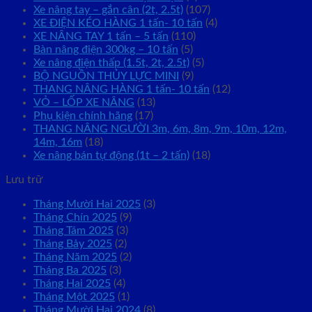
Xe nâng tay – gắn cân (2t, 2.5t)
(107)
XE ĐIỆN KÉO HÀNG 1 tấn- 10 tấn
(4)
XE NÂNG TAY 1 tấn – 5 tấn
(110)
Bàn nâng điện 300kg – 10 tấn
(5)
Xe nâng điện thấp (1.5t, 2t, 2.5t)
(5)
BỘ NGUỒN THỦY LỰC MINI
(9)
THANG NÂNG HÀNG 1 tấn- 10 tấn
(12)
VỎ – LỐP XE NÂNG
(13)
Phụ kiện chính hãng
(17)
THANG NÂNG NGƯỜI 3m, 6m, 8m, 9m, 10m, 12m,
14m, 16m
(18)
Xe nâng bán tự động (1t – 2 tấn)
(18)
Lưu trữ
Tháng Mười Hai 2025
(3)
Tháng Chín 2025
(9)
Tháng Tám 2025
(3)
Tháng Bảy 2025
(2)
Tháng Năm 2025
(2)
Tháng Ba 2025
(3)
Tháng Hai 2025
(4)
Tháng Một 2025
(1)
Tháng Mười Hai 2024
(8)