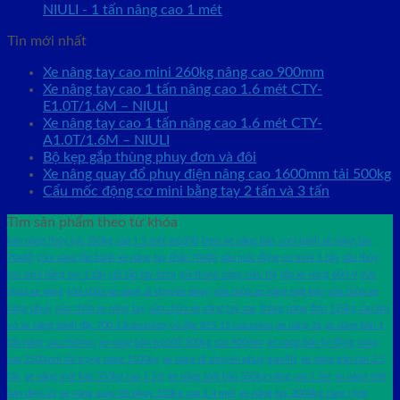
NIULI - 1 tấn nâng cao 1 mét
Tin mới nhất
Xe nâng tay cao mini 260kg nâng cao 900mm
Xe nâng tay cao 1 tấn nâng cao 1.6 mét CTY-
E1.0T/1.6M – NIULI
Xe nâng tay cao 1 tấn nâng cao 1.6 mét CTY-
A1.0T/1.6M – NIULI
Bộ kẹp gắp thùng phuy đơn và đôi
Xe nâng quay đổ phuy điện nâng cao 1600mm tải 500kg
Cẩu mốc động cơ mini bằng tay 2 tấn và 3 tấn
Tìm sản phẩm theo từ khóa
bàn nâng thủy lực 350kg cao 1.5 mét wp350
bơm xe nâng bàn
cùm bánh xe nâng tay
70x80
cùm càng lắp bánh xe nâng tay thấp 70x80
cẩu móc động cơ mini 1 tấn
cẩu thủy
lực mini bằng tay 1 tấn
cốt lắp tay bơm
giá thang nâng siêu thị
lốp xe nâng 600-9
sửa
chữa xe nâng
sửa chữa xe nâng di chuyển phuy
sửa chữa xe nâng mặt bàn
sửa chữa xe
nâng phuy
sửa chữa xe nâng tay
sửa chữa xe nâng tay cao
thang nâng đơn 125kg cao 8m
vỏ xe nâng bánh đặc 700-12casumina
vỏ đặc 825-15 casumina
xe nâng 2x
xe nâng bàn 1
tấn nâng cao 950mm
xe nâng bàn wp500 500kg cao 900mm
xe nâng bán tự động nâng
cao 2500mm tải trọng nâng 1500kg
xe nâng di chuyển phuy gamlift
xe nâng gắn cân 2.5
tấn
xe nâng mặt bàn 350kg cao 1.5m
xe nâng mặt bàn 350kg nâng cao 1.5m
xe nâng mặt
bàn điện 2x
xe nâng quay đổ phuy 350kg cao 1.4 mét
xe nâng tay 2000kg càng rộng