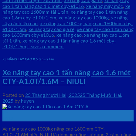
cao 1.6 mét cby-e1.0t/1.6m
,
xe nâng cao giá rẻ
,
xe nâng tay
cao 1 tấn nâng cao 1.6 mét cby-e1016
,
xe nâng máy móc
,
xe
nâng tay cao 1600mm tải 1 tấn
,
xe nâng tay cao 1 tấn nâng
cao 1.6m cby-e1.0t/1.6m
,
xe nâng tay cao 1000kg
,
xe nâng
cây cảnh lên cao
,
xe nâng cao 1000kg nâng cao 1600mm cby-
e1.0t/1.6m
,
xe nâng tay cao giá rẻ
,
xe nâng tay cao 1 tấn nâng
cao 1600mm cby-e1016
,
xe nâng cao
,
xe nâng tay cao 1.6m
tải 1 tấn
,
xe nâng tay cao 1 tấn nâng cao 1.6 mét cby-
e1.0t/1.6m
Leave a comment
XE NÂNG TAY CAO 0.5 tấn - 2 tấn
Xe nâng tay cao 1 tấn nâng cao 1.6 mét
CTY-A1.0T/1.6M – NIULI
Posted on
25 Tháng Mười Hai, 2025
25 Tháng Mười Hai,
2025
by
huyen
25
Th12
Xe nâng tay cao 1000kg nâng cao 1600mm CTY-
A1.0T/1.6M hiệu NIULI là dòng xe nâng sử dụng 2 càng nâng