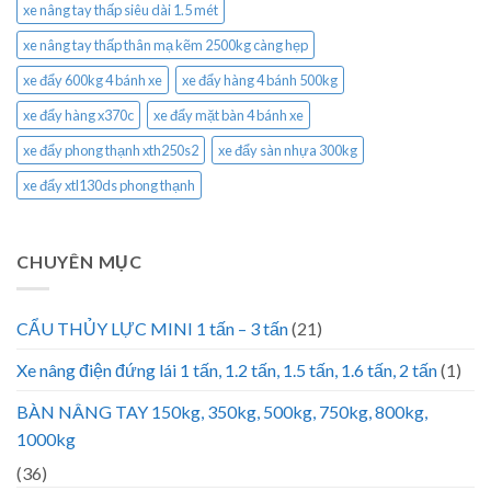
xe nâng tay thấp siêu dài 1.5 mét
xe nâng tay thấp thân mạ kẽm 2500kg càng hẹp
xe đẩy 600kg 4 bánh xe
xe đẩy hàng 4 bánh 500kg
xe đẩy hàng x370c
xe đẩy mặt bàn 4 bánh xe
xe đẩy phong thạnh xth250s2
xe đẩy sàn nhựa 300kg
xe đẩy xtl130ds phong thạnh
CHUYÊN MỤC
CẨU THỦY LỰC MINI 1 tấn – 3 tấn
(21)
Xe nâng điện đứng lái 1 tấn, 1.2 tấn, 1.5 tấn, 1.6 tấn, 2 tấn
(1)
BÀN NÂNG TAY 150kg, 350kg, 500kg, 750kg, 800kg,
1000kg
(36)