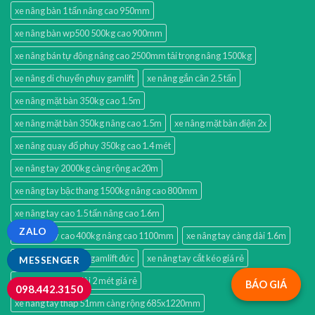
xe nâng bàn 1 tấn nâng cao 950mm
xe nâng bàn wp500 500kg cao 900mm
xe nâng bán tự động nâng cao 2500mm tải trọng nâng 1500kg
xe nâng di chuyển phuy gamlift
xe nâng gắn cân 2.5 tấn
xe nâng mặt bàn 350kg cao 1.5m
xe nâng mặt bàn 350kg nâng cao 1.5m
xe nâng mặt bàn điện 2x
xe nâng quay đổ phuy 350kg cao 1.4 mét
xe nâng tay 2000kg càng rộng ac20m
xe nâng tay bậc thang 1500kg nâng cao 800mm
xe nâng tay cao 1.5 tấn nâng cao 1.6m
ZALO
xe nâng tay cao 400kg nâng cao 1100mm
xe nâng tay càng dài 1.6m
xe nâng tay cắt kéo gamlift đức
xe nâng tay cắt kéo giá rẻ
MESSENGER
xe nâng tay siêu dài 2 mét giá rẻ
BÁO GIÁ
098.442.3150
xe nâng tay thấp 51mm càng rộng 685x1220mm