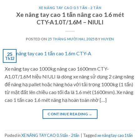
XE NÂNG TAY CAO 0.5 TẤN - 2 TẤN
Xe nâng tay cao 1 tấn nâng cao 1.6 mét
CTY-A1.0T/1.6M – NIULI
POSTED ON
25 THÁNG MƯỜI HAI, 2025
BY
HUYEN
25
Th12
Xe nâng tay cao 1000kg nâng cao 1600mm CTY-
A1.0T/1.6M hiệu NIULI là dòng xe nâng sử dụng 2 càng nâng
để nâng hạ pallet hoặc hàng hóa với tải trọng 1000kg (1 tấn)
từ mặt đất lên chiều cao tối đa là 1.6 mét (1600mm). Xe nâng
cao 1 tấn cao 1.6 mét nâng hạ hoàn toàn nhờ […]
CONTINUE READING
→
Posted in
XE NÂNG TAY CAO 0.5 tấn - 2 tấn
|
Tagged
xe nâng tay cao 1 tấn