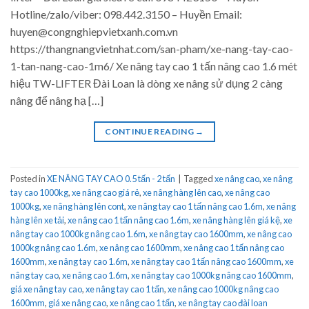
Hotline/zalo/viber: 098.442.3150 – Huyền Email:
huyen@congnghiepvietxanh.com.vn
https://thangnangvietnhat.com/san-pham/xe-nang-tay-cao-
1-tan-nang-cao-1m6/ Xe nâng tay cao 1 tấn nâng cao 1.6 mét
hiệu TW-LIFTER Đài Loan là dòng xe nâng sử dụng 2 càng
nâng để nâng hạ […]
CONTINUE READING
→
Posted in
XE NÂNG TAY CAO 0.5 tấn - 2 tấn
|
Tagged
xe nâng cao
,
xe nâng
tay cao 1000kg
,
xe nâng cao giá rẻ
,
xe nâng hàng lên cao
,
xe nâng cao
1000kg
,
xe nâng hàng lên cont
,
xe nâng tay cao 1 tấn nâng cao 1.6m
,
xe nâng
hàng lên xe tải
,
xe nâng cao 1 tấn nâng cao 1.6m
,
xe nâng hàng lên giá kệ
,
xe
nâng tay cao 1000kg nâng cao 1.6m
,
xe nâng tay cao 1600mm
,
xe nâng cao
1000kg nâng cao 1.6m
,
xe nâng cao 1600mm
,
xe nâng cao 1 tấn nâng cao
1600mm
,
xe nâng tay cao 1.6m
,
xe nâng tay cao 1 tấn nâng cao 1600mm
,
xe
nâng tay cao
,
xe nâng cao 1.6m
,
xe nâng tay cao 1000kg nâng cao 1600mm
,
giá xe nâng tay cao
,
xe nâng tay cao 1 tấn
,
xe nâng cao 1000kg nâng cao
1600mm
,
giá xe nâng cao
,
xe nâng cao 1 tấn
,
xe nâng tay cao đài loan