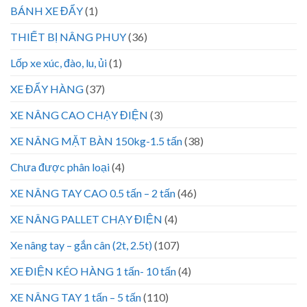
BÁNH XE ĐẨY
(1)
THIẾT BỊ NÂNG PHUY
(36)
Lốp xe xúc, đào, lu, ủi
(1)
XE ĐẨY HÀNG
(37)
XE NÂNG CAO CHẠY ĐIỆN
(3)
XE NÂNG MẶT BÀN 150kg-1.5 tấn
(38)
Chưa được phân loại
(4)
XE NÂNG TAY CAO 0.5 tấn – 2 tấn
(46)
XE NÂNG PALLET CHẠY ĐIỆN
(4)
Xe nâng tay – gắn cân (2t, 2.5t)
(107)
XE ĐIỆN KÉO HÀNG 1 tấn- 10 tấn
(4)
XE NÂNG TAY 1 tấn – 5 tấn
(110)