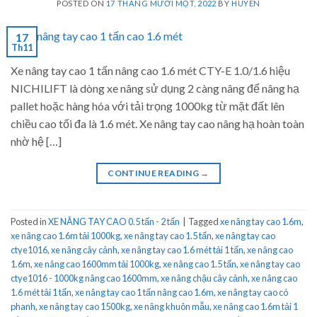
POSTED ON
17 THÁNG MƯỜI MỘT, 2022
BY
HUYEN
17
Th11
Xe nâng tay cao 1 tấn nâng cao 1.6 mét CTY-E 1.0/1.6 hiệu
NICHILIFT là dòng xe nâng sử dụng 2 càng nâng để nâng hạ
pallet hoặc hàng hóa với tải trọng 1000kg từ mặt đất lên
chiều cao tối đa là 1.6 mét. Xe nâng tay cao nâng hạ hoàn toàn
nhờ hệ […]
CONTINUE READING
→
Posted in
XE NÂNG TAY CAO 0.5 tấn - 2 tấn
|
Tagged
xe nâng tay cao 1.6m
,
xe nâng cao 1.6m tải 1000kg
,
xe nâng tay cao 1.5 tấn
,
xe nâng tay cao
ctye1016
,
xe nâng cây cảnh
,
xe nâng tay cao 1.6 mét tải 1 tấn
,
xe nâng cao
1.6m
,
xe nâng cao 1600mm tải 1000kg
,
xe nâng cao 1.5 tấn
,
xe nâng tay cao
ctye1016 - 1000kg nâng cao 1600mm
,
xe nâng chậu cây cảnh
,
xe nâng cao
1.6 mét tải 1 tấn
,
xe nâng tay cao 1 tấn nâng cao 1.6m
,
xe nâng tay cao có
phanh
,
xe nâng tay cao 1500kg
,
xe nâng khuôn mẫu
,
xe nâng cao 1.6m tải 1