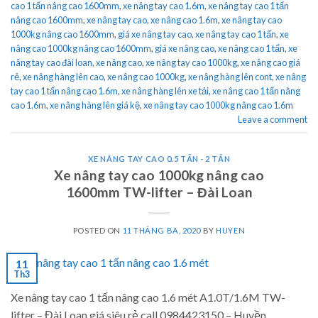
cao 1 tấn nâng cao 1600mm
,
xe nâng tay cao 1.6m
,
xe nâng tay cao 1 tấn
nâng cao 1600mm
,
xe nâng tay cao
,
xe nâng cao 1.6m
,
xe nâng tay cao
1000kg nâng cao 1600mm
,
giá xe nâng tay cao
,
xe nâng tay cao 1 tấn
,
xe
nâng cao 1000kg nâng cao 1600mm
,
giá xe nâng cao
,
xe nâng cao 1 tấn
,
xe
nâng tay cao đài loan
,
xe nâng cao
,
xe nâng tay cao 1000kg
,
xe nâng cao giá
rẻ
,
xe nâng hàng lên cao
,
xe nâng cao 1000kg
,
xe nâng hàng lên cont
,
xe nâng
tay cao 1 tấn nâng cao 1.6m
,
xe nâng hàng lên xe tải
,
xe nâng cao 1 tấn nâng
cao 1.6m
,
xe nâng hàng lên giá kệ
,
xe nâng tay cao 1000kg nâng cao 1.6m
Leave a comment
XE NÂNG TAY CAO 0.5 TẤN - 2 TẤN
Xe nâng tay cao 1000kg nâng cao
1600mm TW-lifter – Đài Loan
POSTED ON
11 THÁNG BA, 2020
BY
HUYEN
11
Th3
Xe nâng tay cao 1 tấn nâng cao 1.6 mét A1.0T/1.6M TW-
lifter – Đài Loan giá siêu rẻ call 0984423150 – Huyền