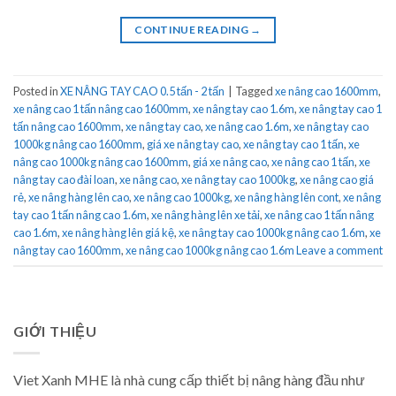
CONTINUE READING
→
Posted in
XE NÂNG TAY CAO 0.5 tấn - 2 tấn
|
Tagged
xe nâng cao 1600mm
,
xe nâng cao 1 tấn nâng cao 1600mm
,
xe nâng tay cao 1.6m
,
xe nâng tay cao 1
tấn nâng cao 1600mm
,
xe nâng tay cao
,
xe nâng cao 1.6m
,
xe nâng tay cao
1000kg nâng cao 1600mm
,
giá xe nâng tay cao
,
xe nâng tay cao 1 tấn
,
xe
nâng cao 1000kg nâng cao 1600mm
,
giá xe nâng cao
,
xe nâng cao 1 tấn
,
xe
nâng tay cao đài loan
,
xe nâng cao
,
xe nâng tay cao 1000kg
,
xe nâng cao giá
rẻ
,
xe nâng hàng lên cao
,
xe nâng cao 1000kg
,
xe nâng hàng lên cont
,
xe nâng
tay cao 1 tấn nâng cao 1.6m
,
xe nâng hàng lên xe tải
,
xe nâng cao 1 tấn nâng
cao 1.6m
,
xe nâng hàng lên giá kệ
,
xe nâng tay cao 1000kg nâng cao 1.6m
,
xe
nâng tay cao 1600mm
,
xe nâng cao 1000kg nâng cao 1.6m
Leave a comment
GIỚI THIỆU
Viet Xanh MHE là nhà cung cấp thiết bị nâng hàng đầu như