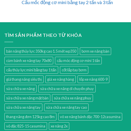
Cẩu mốc động cơ mini bằng tay 2 tấn và 3 tấn
TÌM SẢN PHẨM THEO TỪ KHÓA
bàn nâng thủy lực 350kg cao 1.5 mét wp350
bơm xe nâng bàn
cùm bánh xe nâng tay 70x80
cẩu móc động cơ mini 1 tấn
cẩu thủy lực mini bằng tay 1 tấn
cốt lắp tay bơm
giá thang nâng siêu thị
giá xe nâng hàng
lốp xe nâng 600-9
sửa chữa xe nâng
sửa chữa xe nâng di chuyển phuy
sửa chữa xe nâng mặt bàn
sửa chữa xe nâng phuy
sửa chữa xe nâng tay
sửa chữa xe nâng tay cao
thang nâng đơn 125kg cao 8m
vỏ xe nâng bánh đặc 700-12casumina
vỏ đặc 825-15 casumina
xe nâng 2x