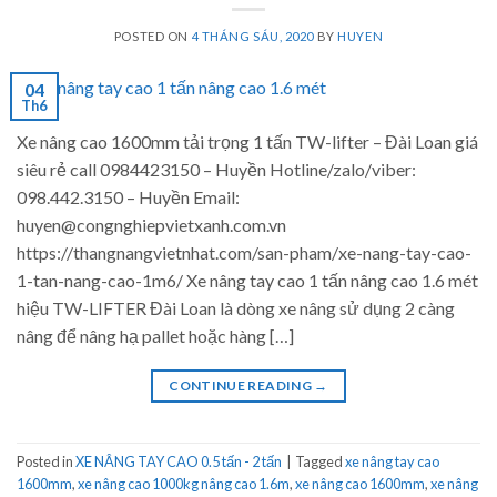
POSTED ON
4 THÁNG SÁU, 2020
BY
HUYEN
04
Th6
Xe nâng cao 1600mm tải trọng 1 tấn TW-lifter – Đài Loan giá
siêu rẻ call 0984423150 – Huyền Hotline/zalo/viber:
098.442.3150 – Huyền Email:
huyen@congnghiepvietxanh.com.vn
https://thangnangvietnhat.com/san-pham/xe-nang-tay-cao-
1-tan-nang-cao-1m6/ Xe nâng tay cao 1 tấn nâng cao 1.6 mét
hiệu TW-LIFTER Đài Loan là dòng xe nâng sử dụng 2 càng
nâng để nâng hạ pallet hoặc hàng […]
CONTINUE READING
→
Posted in
XE NÂNG TAY CAO 0.5 tấn - 2 tấn
|
Tagged
xe nâng tay cao
1600mm
,
xe nâng cao 1000kg nâng cao 1.6m
,
xe nâng cao 1600mm
,
xe nâng