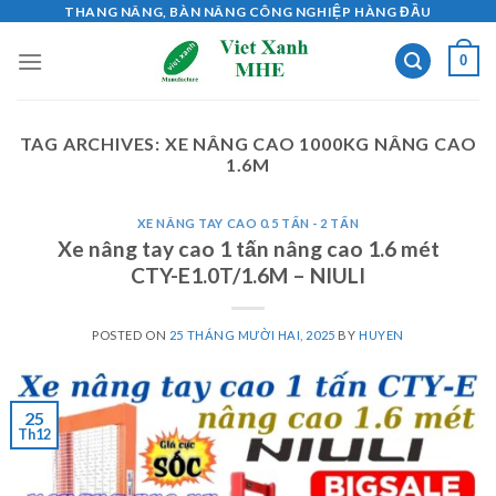
Skip
THANG NÂNG, BÀN NÂNG CÔNG NGHIỆP HÀNG ĐẦU
to
0
content
TAG ARCHIVES:
XE NÂNG CAO 1000KG NÂNG CAO
1.6M
XE NÂNG TAY CAO 0.5 TẤN - 2 TẤN
Xe nâng tay cao 1 tấn nâng cao 1.6 mét
CTY-E1.0T/1.6M – NIULI
POSTED ON
25 THÁNG MƯỜI HAI, 2025
BY
HUYEN
25
Th12