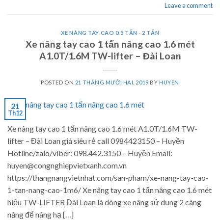
Leave a comment
XE NÂNG TAY CAO 0.5 TẤN - 2 TẤN
Xe nâng tay cao 1 tấn nâng cao 1.6 mét
A1.0T/1.6M TW-lifter – Đài Loan
POSTED ON
21 THÁNG MƯỜI HAI, 2019
BY
HUYEN
21
Th12
Xe nâng tay cao 1 tấn nâng cao 1.6 mét A1.0T/1.6M TW-
lifter – Đài Loan giá siêu rẻ call 0984423150 – Huyền
Hotline/zalo/viber: 098.442.3150 – Huyền Email:
huyen@congnghiepvietxanh.com.vn
https://thangnangvietnhat.com/san-pham/xe-nang-tay-cao-
1-tan-nang-cao-1m6/ Xe nâng tay cao 1 tấn nâng cao 1.6 mét
hiệu TW-LIFTER Đài Loan là dòng xe nâng sử dụng 2 càng
nâng để nâng hạ […]