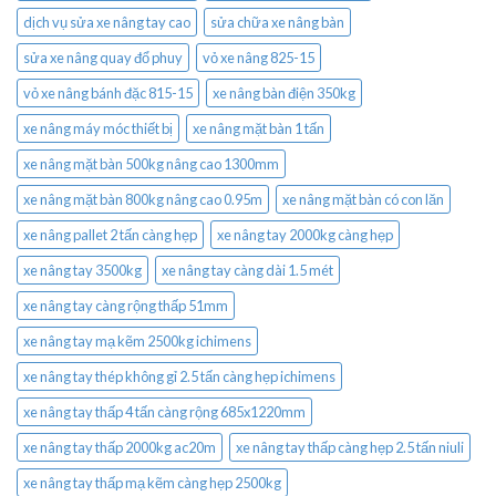
dịch vụ sửa xe nâng tay cao
sửa chữa xe nâng bàn
sửa xe nâng quay đổ phuy
vỏ xe nâng 825-15
vỏ xe nâng bánh đặc 815-15
xe nâng bàn điện 350kg
xe nâng máy móc thiết bị
xe nâng mặt bàn 1 tấn
xe nâng mặt bàn 500kg nâng cao 1300mm
xe nâng mặt bàn 800kg nâng cao 0.95m
xe nâng mặt bàn có con lăn
xe nâng pallet 2 tấn càng hẹp
xe nâng tay 2000kg càng hẹp
xe nâng tay 3500kg
xe nâng tay càng dài 1.5 mét
xe nâng tay càng rộng thấp 51mm
xe nâng tay mạ kẽm 2500kg ichimens
xe nâng tay thép không gỉ 2.5 tấn càng hẹp ichimens
xe nâng tay thấp 4 tấn càng rộng 685x1220mm
xe nâng tay thấp 2000kg ac20m
xe nâng tay thấp càng hẹp 2.5 tấn niuli
xe nâng tay thấp mạ kẽm càng hẹp 2500kg