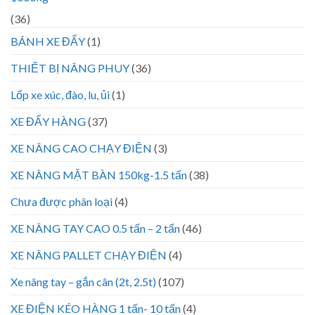
(36)
BÁNH XE ĐẨY
(1)
THIẾT BỊ NÂNG PHUY
(36)
Lốp xe xúc, đào, lu, ủi
(1)
XE ĐẨY HÀNG
(37)
XE NÂNG CAO CHẠY ĐIỆN
(3)
XE NÂNG MẶT BÀN 150kg-1.5 tấn
(38)
Chưa được phân loại
(4)
XE NÂNG TAY CAO 0.5 tấn – 2 tấn
(46)
XE NÂNG PALLET CHẠY ĐIỆN
(4)
Xe nâng tay – gắn cân (2t, 2.5t)
(107)
XE ĐIỆN KÉO HÀNG 1 tấn- 10 tấn
(4)