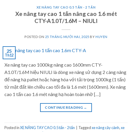
XE NÂNG TAY CAO 0.5 TẤN - 2 TẤN
Xe nâng tay cao 1 tấn nâng cao 1.6 mét
CTY-A1.0T/1.6M – NIULI
POSTED ON
25 THÁNG MƯỜI HAI, 2025
BY
HUYEN
25
Th12
Xe nâng tay cao 1000kg nâng cao 1600mm CTY-
A1.0T/1.6M hiệu NIULI là dòng xe nâng sử dụng 2 càng nâng
để nâng hạ pallet hoặc hàng hóa với tải trọng 1000kg (1 tấn)
từ mặt đất lên chiều cao tối đa là 1.6 mét (1600mm). Xe nâng
cao 1 tấn cao 1.6 mét nâng hạ hoàn toàn nhờ […]
CONTINUE READING
→
Posted in
XE NÂNG TAY CAO 0.5 tấn - 2 tấn
|
Tagged
xe nâng cây cảnh
,
xe