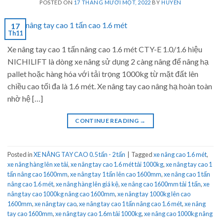
POSTED ON
17 THÁNG MƯỜI MỘT, 2022
BY
HUYEN
17
Th11
Xe nâng tay cao 1 tấn nâng cao 1.6 mét CTY-E 1.0/1.6 hiệu
NICHILIFT là dòng xe nâng sử dụng 2 càng nâng để nâng hạ
pallet hoặc hàng hóa với tải trọng 1000kg từ mặt đất lên
chiều cao tối đa là 1.6 mét. Xe nâng tay cao nâng hạ hoàn toàn
nhờ hệ […]
CONTINUE READING
→
Posted in
XE NÂNG TAY CAO 0.5 tấn - 2 tấn
|
Tagged
xe nâng cao 1.6 mét
,
xe nâng hàng lên xe tải
,
xe nâng tay cao 1.6 mét tải 1000kg
,
xe nâng tay cao 1
tấn nâng cao 1600mm
,
xe nâng tay 1 tấn lên cao 1600mm
,
xe nâng cao 1 tấn
nâng cao 1.6 mét
,
xe nâng hàng lên giá kệ
,
xe nâng cao 1600mm tải 1 tấn
,
xe
nâng tay cao 1000kg nâng cao 1600mm
,
xe nâng tay 1000kg lên cao
1600mm
,
xe nâng tay cao
,
xe nâng tay cao 1 tấn nâng cao 1.6 mét
,
xe nâng
tay cao 1600mm
,
xe nâng tay cao 1.6m tải 1000kg
,
xe nâng cao 1000kg nâng