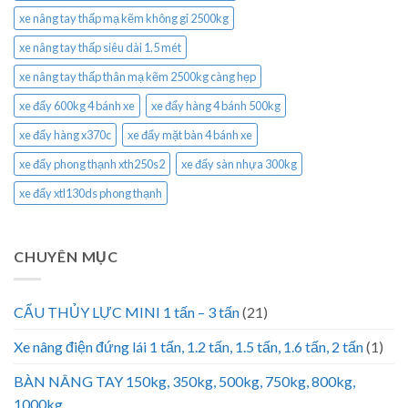
xe nâng tay thấp mạ kẽm không gỉ 2500kg
xe nâng tay thấp siêu dài 1.5 mét
xe nâng tay thấp thân mạ kẽm 2500kg càng hẹp
xe đẩy 600kg 4 bánh xe
xe đẩy hàng 4 bánh 500kg
xe đẩy hàng x370c
xe đẩy mặt bàn 4 bánh xe
xe đẩy phong thạnh xth250s2
xe đẩy sàn nhựa 300kg
xe đẩy xtl130ds phong thạnh
CHUYÊN MỤC
CẨU THỦY LỰC MINI 1 tấn – 3 tấn
(21)
Xe nâng điện đứng lái 1 tấn, 1.2 tấn, 1.5 tấn, 1.6 tấn, 2 tấn
(1)
BÀN NÂNG TAY 150kg, 350kg, 500kg, 750kg, 800kg,
1000kg