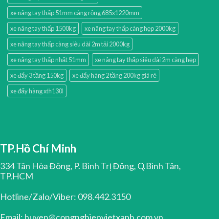
xe nâng tay thấp 51mm càng rộng 685x1220mm
xe nâng tay thấp 1500kg
xe nâng tay thấp càng hẹp 2000kg
xe nâng tay thấp càng siêu dài 2m tải 2000kg
xe nâng tay thấp nhất 51mm
xe nâng tay thấp siêu dài 2m càng hẹp
xe đẩy 3 tầng 150kg
xe đẩy hàng 2 tầng 200kg giá rẻ
xe đẩy hàng xth130l
TP.Hồ Chí Minh
334 Tân Hòa Đông, P. Bình Trị Đông, Q.Bình Tân,
TP.HCM
Hotline/Zalo/Viber: 098.442.3150
Email: huyen@congnghiepvietxanh.com.vn