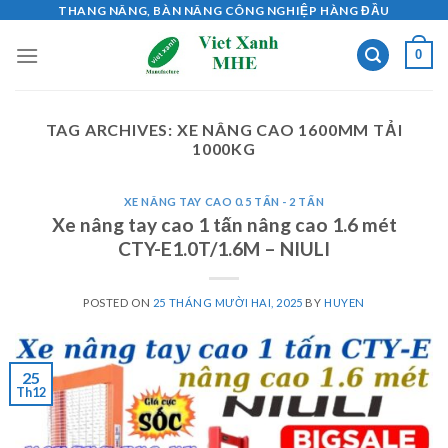
Skip
THANG NÂNG, BÀN NÂNG CÔNG NGHIỆP HÀNG ĐẦU
to
0
content
TAG ARCHIVES:
XE NÂNG CAO 1600MM TẢI
1000KG
XE NÂNG TAY CAO 0.5 TẤN - 2 TẤN
Xe nâng tay cao 1 tấn nâng cao 1.6 mét
CTY-E1.0T/1.6M – NIULI
POSTED ON
25 THÁNG MƯỜI HAI, 2025
BY
HUYEN
25
Th12