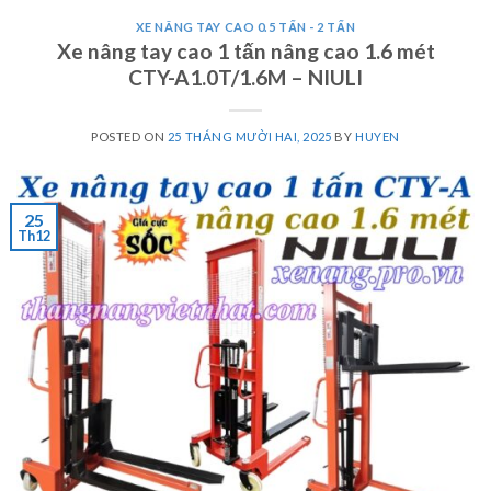
XE NÂNG TAY CAO 0.5 TẤN - 2 TẤN
Xe nâng tay cao 1 tấn nâng cao 1.6 mét
CTY-A1.0T/1.6M – NIULI
POSTED ON
25 THÁNG MƯỜI HAI, 2025
BY
HUYEN
25
Th12