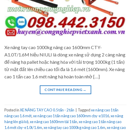
Xe nâng tay cao 1000kg nâng cao 1600mm CTY-
A1.0T/1.6M hiệu NIULI là dòng xe nâng sử dụng 2 càng nâng
để nâng hạ pallet hoặc hàng hóa với tải trọng 1000kg (1 tấn)
từ mặt đất lên chiều cao tối đa là 1.6 mét (1600mm). Xe nâng
cao 1 tấn cao 1.6 mét nâng hạ hoàn toàn nhờ […]
CONTINUE READING
→
Posted in
XE NÂNG TAY CAO 0.5 tấn - 2 tấn
|
Tagged
xe nâng cao 1 tấn
nâng cao 1.6 mét
,
xe nâng cao 1 tấn nâng cao 1600mm cby-e1016
,
xe nâng
hàng lên giá kệ
,
xe nâng cao 1600mm tải 1 tấn
,
xe nâng cao 1 tấn nâng cao
1.6 mét cby-e1.0t/1.6m
,
xe nâng tay cao 1000kg nâng cao 1.6m
,
xe nâng cao