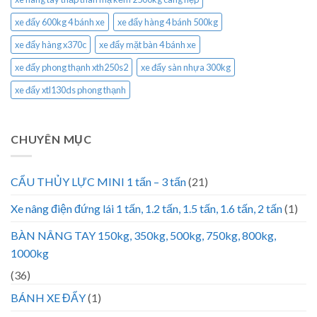
xe đẩy 600kg 4 bánh xe
xe đẩy hàng 4 bánh 500kg
xe đẩy hàng x370c
xe đẩy mặt bàn 4 bánh xe
xe đẩy phong thạnh xth250s2
xe đẩy sàn nhựa 300kg
xe đẩy xtl130ds phong thạnh
CHUYÊN MỤC
CẨU THỦY LỰC MINI 1 tấn – 3 tấn
(21)
Xe nâng điện đứng lái 1 tấn, 1.2 tấn, 1.5 tấn, 1.6 tấn, 2 tấn
(1)
BÀN NÂNG TAY 150kg, 350kg, 500kg, 750kg, 800kg,
1000kg
(36)
BÁNH XE ĐẨY
(1)