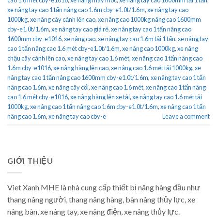
xe nâng tay cao 1 tấn nâng cao 1.6m cby-e1.0t/1.6m
,
xe nâng tay cao
1000kg
,
xe nâng cây cảnh lên cao
,
xe nâng cao 1000kg nâng cao 1600mm
cby-e1.0t/1.6m
,
xe nâng tay cao giá rẻ
,
xe nâng tay cao 1 tấn nâng cao
1600mm cby-e1016
,
xe nâng cao
,
xe nâng tay cao 1.6m tải 1 tấn
,
xe nâng tay
cao 1 tấn nâng cao 1.6 mét cby-e1.0t/1.6m
,
xe nâng cao 1000kg
,
xe nâng
chậu cây cảnh lên cao
,
xe nâng tay cao 1.6 mét
,
xe nâng cao 1 tấn nâng cao
1.6m cby-e1016
,
xe nâng hàng lên cao
,
xe nâng cao 1.6 mét tải 1000kg
,
xe
nâng tay cao 1 tấn nâng cao 1600mm cby-e1.0t/1.6m
,
xe nâng tay cao 1 tấn
nâng cao 1.6m
,
xe nâng cây cối
,
xe nâng cao 1.6 mét
,
xe nâng cao 1 tấn nâng
cao 1.6 mét cby-e1016
,
xe nâng hàng lên xe tải
,
xe nâng tay cao 1.6 mét tải
1000kg
,
xe nâng cao 1 tấn nâng cao 1.6m cby-e1.0t/1.6m
,
xe nâng cao 1 tấn
nâng cao 1.6m
,
xe nâng tay cao cby-e
Leave a comment
GIỚI THIỆU
Viet Xanh MHE là nhà cung cấp thiết bị nâng hàng đầu như
thang nâng người, thang nâng hàng, bàn nâng thủy lực, xe
nâng bàn, xe nâng tay, xe nâng điện, xe nâng thủy lực.