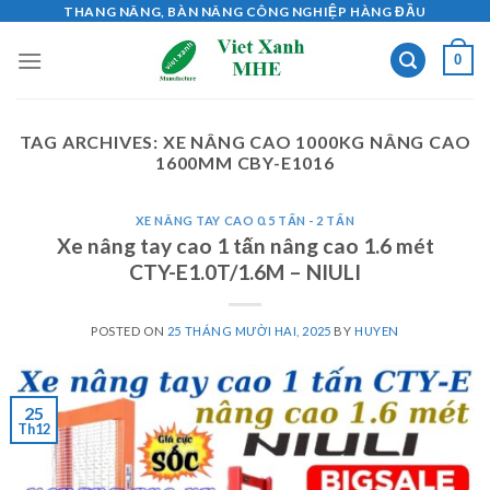
Skip
THANG NÂNG, BÀN NÂNG CÔNG NGHIỆP HÀNG ĐẦU
to
0
content
TAG ARCHIVES:
XE NÂNG CAO 1000KG NÂNG CAO
1600MM CBY-E1016
XE NÂNG TAY CAO 0.5 TẤN - 2 TẤN
Xe nâng tay cao 1 tấn nâng cao 1.6 mét
CTY-E1.0T/1.6M – NIULI
POSTED ON
25 THÁNG MƯỜI HAI, 2025
BY
HUYEN
25
Th12