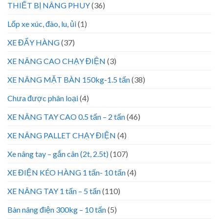
THIẾT BỊ NÂNG PHUY
(36)
Lốp xe xúc, đào, lu, ủi
(1)
XE ĐẨY HÀNG
(37)
XE NÂNG CAO CHẠY ĐIỆN
(3)
XE NÂNG MẶT BÀN 150kg-1.5 tấn
(38)
Chưa được phân loại
(4)
XE NÂNG TAY CAO 0.5 tấn – 2 tấn
(46)
XE NÂNG PALLET CHẠY ĐIỆN
(4)
Xe nâng tay – gắn cân (2t, 2.5t)
(107)
XE ĐIỆN KÉO HÀNG 1 tấn- 10 tấn
(4)
XE NÂNG TAY 1 tấn – 5 tấn
(110)
Bàn nâng điện 300kg – 10 tấn
(5)