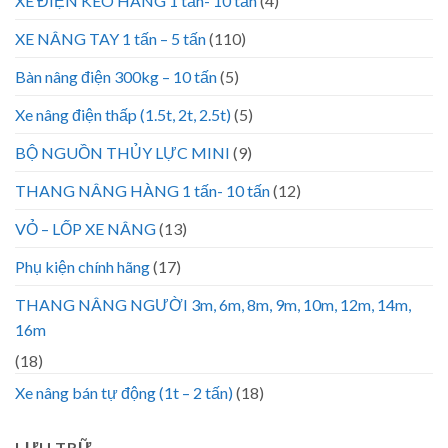
XE ĐIỆN KÉO HÀNG 1 tấn- 10 tấn
(4)
XE NÂNG TAY 1 tấn – 5 tấn
(110)
Bàn nâng điện 300kg – 10 tấn
(5)
Xe nâng điện thấp (1.5t, 2t, 2.5t)
(5)
BỘ NGUỒN THỦY LỰC MINI
(9)
THANG NÂNG HÀNG 1 tấn- 10 tấn
(12)
VỎ – LỐP XE NÂNG
(13)
Phụ kiện chính hãng
(17)
THANG NÂNG NGƯỜI 3m, 6m, 8m, 9m, 10m, 12m, 14m,
16m
(18)
Xe nâng bán tự động (1t – 2 tấn)
(18)
LƯU TRỮ