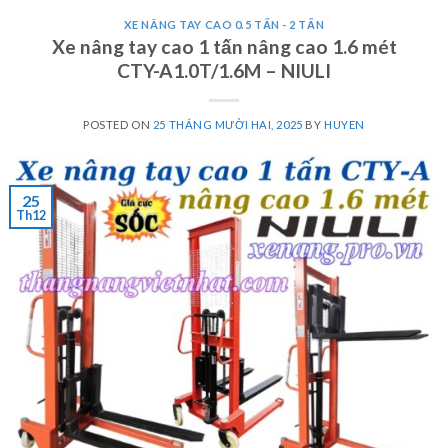
XE NÂNG TAY CAO 0.5 TẤN - 2 TẤN
Xe nâng tay cao 1 tấn nâng cao 1.6 mét
CTY-A1.0T/1.6M – NIULI
POSTED ON
25 THÁNG MƯỜI HAI, 2025
BY
HUYEN
25
Th12