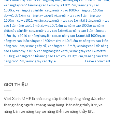
xe nâng tay cao 1 tấn nâng cao 1.6m cby-e1.0t/1.6m
,
xe nâng tay cao
1000kg
,
xe nâng cây cảnh lên cao
,
xe nâng cao 1000kg nâng cao 1600mm
cby-e1.0t/1.6m
,
xe nâng tay cao giá rẻ
,
xe nâng tay cao 1 tấn nâng cao
1600mm cby-e1016
,
xe nâng cao
,
xe nâng tay cao 1.6m tải 1 tấn
,
xe nâng tay
cao 1 tấn nâng cao 1.6 mét cby-e1.0t/1.6m
,
xe nâng cao 1000kg
,
xe nâng
chậu cây cảnh lên cao
,
xe nâng tay cao 1.6 mét
,
xe nâng cao 1 tấn nâng cao
1.6m cby-e1016
,
xe nâng hàng lên cao
,
xe nâng cao 1.6 mét tải 1000kg
,
xe
nâng tay cao 1 tấn nâng cao 1600mm cby-e1.0t/1.6m
,
xe nâng tay cao 1 tấn
nâng cao 1.6m
,
xe nâng cây cối
,
xe nâng cao 1.6 mét
,
xe nâng cao 1 tấn nâng
cao 1.6 mét cby-e1016
,
xe nâng hàng lên xe tải
,
xe nâng tay cao 1.6 mét tải
1000kg
,
xe nâng cao 1 tấn nâng cao 1.6m cby-e1.0t/1.6m
,
xe nâng cao 1 tấn
nâng cao 1.6m
,
xe nâng tay cao cby-e
Leave a comment
GIỚI THIỆU
Viet Xanh MHE là nhà cung cấp thiết bị nâng hàng đầu như
thang nâng người, thang nâng hàng, bàn nâng thủy lực, xe
nâng bàn, xe nâng tay, xe nâng điện, xe nâng thủy lực.