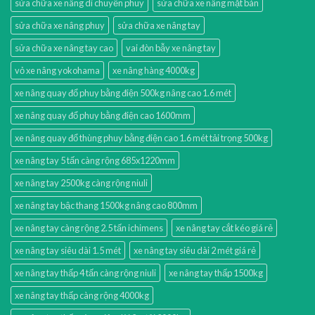
sửa chữa xe nâng di chuyển phuy
sửa chữa xe nâng mặt bàn
sửa chữa xe nâng phuy
sửa chữa xe nâng tay
sửa chữa xe nâng tay cao
vai đòn bẫy xe nâng tay
vỏ xe nâng yokohama
xe nâng hàng 4000kg
xe nâng quay đổ phuy bằng điện 500kg nâng cao 1.6 mét
xe nâng quay đổ phuy bằng điện cao 1600mm
xe nâng quay đổ thùng phuy bằng điện cao 1.6 mét tải trọng 500kg
xe nâng tay 5 tấn càng rộng 685x1220mm
xe nâng tay 2500kg càng rộng niuli
xe nâng tay bậc thang 1500kg nâng cao 800mm
xe nâng tay càng rộng 2.5 tấn ichimens
xe nâng tay cắt kéo giá rẻ
xe nâng tay siêu dài 1.5 mét
xe nâng tay siêu dài 2 mét giá rẻ
xe nâng tay thấp 4 tấn càng rộng niuli
xe nâng tay thấp 1500kg
xe nâng tay thấp càng rộng 4000kg