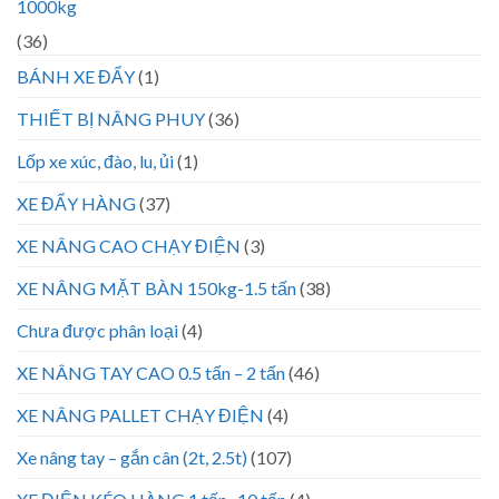
1000kg
(36)
BÁNH XE ĐẨY
(1)
THIẾT BỊ NÂNG PHUY
(36)
Lốp xe xúc, đào, lu, ủi
(1)
XE ĐẨY HÀNG
(37)
XE NÂNG CAO CHẠY ĐIỆN
(3)
XE NÂNG MẶT BÀN 150kg-1.5 tấn
(38)
Chưa được phân loại
(4)
XE NÂNG TAY CAO 0.5 tấn – 2 tấn
(46)
XE NÂNG PALLET CHẠY ĐIỆN
(4)
Xe nâng tay – gắn cân (2t, 2.5t)
(107)