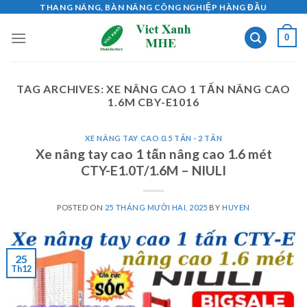
Skip
THANG NÂNG, BÀN NÂNG CÔNG NGHIỆP HÀNG ĐẦU
to
0
content
TAG ARCHIVES:
XE NÂNG CAO 1 TẤN NÂNG CAO
1.6M CBY-E1016
XE NÂNG TAY CAO 0.5 TẤN - 2 TẤN
Xe nâng tay cao 1 tấn nâng cao 1.6 mét
CTY-E1.0T/1.6M – NIULI
POSTED ON
25 THÁNG MƯỜI HAI, 2025
BY
HUYEN
25
Th12