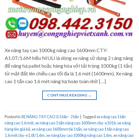
Xe nâng tay cao 1000kg nâng cao 1600mm CTY-
A1.0T/1.6M hiệu NIULI là dòng xe nâng sử dụng 2 càng nâng
để nâng hạ pallet hoặc hàng hóa với tải trọng 1000kg (1 tấn)
từ mặt đất lên chiều cao tối đa là 1.6 mét (1600mm). Xe nâng
cao 1 tấn cao 1.6 mét nâng hạ hoàn toàn nhờ […]
CONTINUE READING
→
Posted in
XE NÂNG TAY CAO 0.5 tấn - 2 tấn
|
Tagged
xe nâng cao 1 tấn
nâng cao 1.6 mét
,
xe nâng cao 1 tấn nâng cao 1600mm cby-e1016
,
xe nâng
hàng lên giá kệ
,
xe nâng cao 1600mm tải 1 tấn
,
xe nâng cao 1 tấn nâng cao
1.6 mét cby-e1.0t/1.6m
,
xe nâng tay cao 1000kg nâng cao 1.6m
,
xe nâng cao