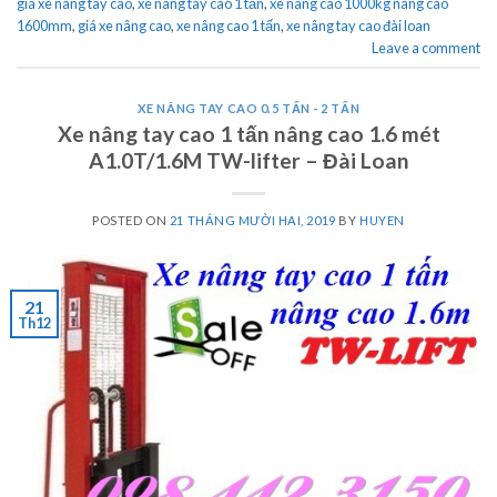
giá xe nâng tay cao
,
xe nâng tay cao 1 tấn
,
xe nâng cao 1000kg nâng cao
1600mm
,
giá xe nâng cao
,
xe nâng cao 1 tấn
,
xe nâng tay cao đài loan
Leave a comment
XE NÂNG TAY CAO 0.5 TẤN - 2 TẤN
Xe nâng tay cao 1 tấn nâng cao 1.6 mét
A1.0T/1.6M TW-lifter – Đài Loan
POSTED ON
21 THÁNG MƯỜI HAI, 2019
BY
HUYEN
21
Th12