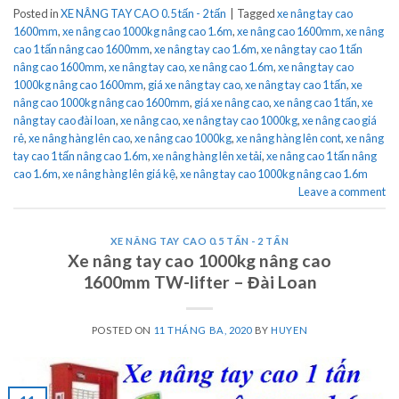
Posted in
XE NÂNG TAY CAO 0.5 tấn - 2 tấn
|
Tagged
xe nâng tay cao
1600mm
,
xe nâng cao 1000kg nâng cao 1.6m
,
xe nâng cao 1600mm
,
xe nâng
cao 1 tấn nâng cao 1600mm
,
xe nâng tay cao 1.6m
,
xe nâng tay cao 1 tấn
nâng cao 1600mm
,
xe nâng tay cao
,
xe nâng cao 1.6m
,
xe nâng tay cao
1000kg nâng cao 1600mm
,
giá xe nâng tay cao
,
xe nâng tay cao 1 tấn
,
xe
nâng cao 1000kg nâng cao 1600mm
,
giá xe nâng cao
,
xe nâng cao 1 tấn
,
xe
nâng tay cao đài loan
,
xe nâng cao
,
xe nâng tay cao 1000kg
,
xe nâng cao giá
rẻ
,
xe nâng hàng lên cao
,
xe nâng cao 1000kg
,
xe nâng hàng lên cont
,
xe nâng
tay cao 1 tấn nâng cao 1.6m
,
xe nâng hàng lên xe tải
,
xe nâng cao 1 tấn nâng
cao 1.6m
,
xe nâng hàng lên giá kệ
,
xe nâng tay cao 1000kg nâng cao 1.6m
Leave a comment
XE NÂNG TAY CAO 0.5 TẤN - 2 TẤN
Xe nâng tay cao 1000kg nâng cao
1600mm TW-lifter – Đài Loan
POSTED ON
11 THÁNG BA, 2020
BY
HUYEN