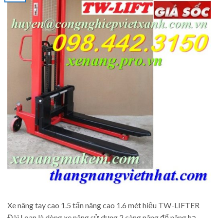
Xe nâng tay cao 1.5 tấn nâng cao 1.6 mét hiệu TW-LIFTER
Đài Loan là dòng xe nâng sử dụng 2 càng nâng để nâng hạ