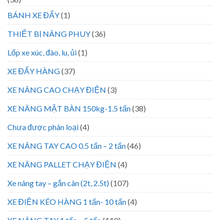
BÁNH XE ĐẨY
(1)
THIẾT BỊ NÂNG PHUY
(36)
Lốp xe xúc, đào, lu, ủi
(1)
XE ĐẨY HÀNG
(37)
XE NÂNG CAO CHẠY ĐIỆN
(3)
XE NÂNG MẶT BÀN 150kg-1.5 tấn
(38)
Chưa được phân loại
(4)
XE NÂNG TAY CAO 0.5 tấn – 2 tấn
(46)
XE NÂNG PALLET CHẠY ĐIỆN
(4)
Xe nâng tay – gắn cân (2t, 2.5t)
(107)
XE ĐIỆN KÉO HÀNG 1 tấn- 10 tấn
(4)