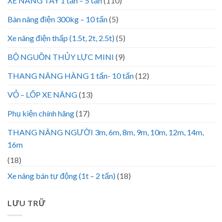
XE NÂNG TAY 1 tấn – 5 tấn
(110)
Bàn nâng điện 300kg – 10 tấn
(5)
Xe nâng điện thấp (1.5t, 2t, 2.5t)
(5)
BỘ NGUỒN THỦY LỰC MINI
(9)
THANG NÂNG HÀNG 1 tấn- 10 tấn
(12)
VỎ – LỐP XE NÂNG
(13)
Phụ kiện chính hãng
(17)
THANG NÂNG NGƯỜI 3m, 6m, 8m, 9m, 10m, 12m, 14m,
16m
(18)
Xe nâng bán tự động (1t – 2 tấn)
(18)
LƯU TRỮ