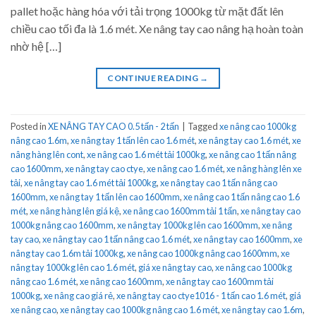
pallet hoặc hàng hóa với tải trọng 1000kg từ mặt đất lên
chiều cao tối đa là 1.6 mét. Xe nâng tay cao nâng hạ hoàn toàn
nhờ hệ […]
CONTINUE READING
→
Posted in
XE NÂNG TAY CAO 0.5 tấn - 2 tấn
|
Tagged
xe nâng cao 1000kg
nâng cao 1.6m
,
xe nâng tay 1 tấn lên cao 1.6 mét
,
xe nâng tay cao 1.6 mét
,
xe
nâng hàng lên cont
,
xe nâng cao 1.6 mét tải 1000kg
,
xe nâng cao 1 tấn nâng
cao 1600mm
,
xe nâng tay cao ctye
,
xe nâng cao 1.6 mét
,
xe nâng hàng lên xe
tải
,
xe nâng tay cao 1.6 mét tải 1000kg
,
xe nâng tay cao 1 tấn nâng cao
1600mm
,
xe nâng tay 1 tấn lên cao 1600mm
,
xe nâng cao 1 tấn nâng cao 1.6
mét
,
xe nâng hàng lên giá kệ
,
xe nâng cao 1600mm tải 1 tấn
,
xe nâng tay cao
1000kg nâng cao 1600mm
,
xe nâng tay 1000kg lên cao 1600mm
,
xe nâng
tay cao
,
xe nâng tay cao 1 tấn nâng cao 1.6 mét
,
xe nâng tay cao 1600mm
,
xe
nâng tay cao 1.6m tải 1000kg
,
xe nâng cao 1000kg nâng cao 1600mm
,
xe
nâng tay 1000kg lên cao 1.6 mét
,
giá xe nâng tay cao
,
xe nâng cao 1000kg
nâng cao 1.6 mét
,
xe nâng cao 1600mm
,
xe nâng tay cao 1600mm tải
1000kg
,
xe nâng cao giá rẻ
,
xe nâng tay cao ctye1016 - 1 tấn cao 1.6 mét
,
giá
xe nâng cao
,
xe nâng tay cao 1000kg nâng cao 1.6 mét
,
xe nâng tay cao 1.6m
,