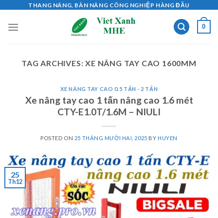
Skip
THANG NÂNG, BÀN NÂNG CÔNG NGHIỆP HÀNG ĐẦU
to
0
content
TAG ARCHIVES:
XE NÂNG TAY CAO 1600MM
XE NÂNG TAY CAO 0.5 TẤN - 2 TẤN
Xe nâng tay cao 1 tấn nâng cao 1.6 mét
CTY-E1.0T/1.6M – NIULI
POSTED ON
25 THÁNG MƯỜI HAI, 2025
BY
HUYEN
25
Th12