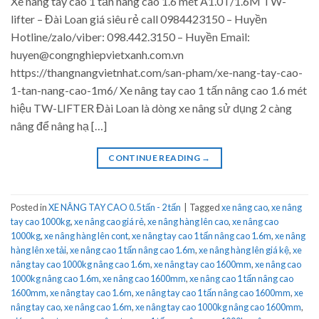
Xe nâng tay cao 1 tấn nâng cao 1.6 mét A1.0T/1.6M TW-
lifter – Đài Loan giá siêu rẻ call 0984423150 – Huyền
Hotline/zalo/viber: 098.442.3150 – Huyền Email:
huyen@congnghiepvietxanh.com.vn
https://thangnangvietnhat.com/san-pham/xe-nang-tay-cao-
1-tan-nang-cao-1m6/ Xe nâng tay cao 1 tấn nâng cao 1.6 mét
hiệu TW-LIFTER Đài Loan là dòng xe nâng sử dụng 2 càng
nâng để nâng hạ […]
CONTINUE READING
→
Posted in
XE NÂNG TAY CAO 0.5 tấn - 2 tấn
|
Tagged
xe nâng cao
,
xe nâng
tay cao 1000kg
,
xe nâng cao giá rẻ
,
xe nâng hàng lên cao
,
xe nâng cao
1000kg
,
xe nâng hàng lên cont
,
xe nâng tay cao 1 tấn nâng cao 1.6m
,
xe nâng
hàng lên xe tải
,
xe nâng cao 1 tấn nâng cao 1.6m
,
xe nâng hàng lên giá kệ
,
xe
nâng tay cao 1000kg nâng cao 1.6m
,
xe nâng tay cao 1600mm
,
xe nâng cao
1000kg nâng cao 1.6m
,
xe nâng cao 1600mm
,
xe nâng cao 1 tấn nâng cao
1600mm
,
xe nâng tay cao 1.6m
,
xe nâng tay cao 1 tấn nâng cao 1600mm
,
xe
nâng tay cao
,
xe nâng cao 1.6m
,
xe nâng tay cao 1000kg nâng cao 1600mm
,