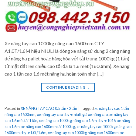
Xe nâng tay cao 1000kg nâng cao 1600mm CTY-
A1.0T/1.6M hiệu NIULI là dòng xe nâng sử dụng 2 càng nâng
để nâng hạ pallet hoặc hàng hóa với tải trọng 1000kg (1 tấn)
từ mặt đất lên chiều cao tối đa là 1.6 mét (1600mm). Xe nâng
cao 1 tấn cao 1.6 mét nâng hạ hoàn toàn nhờ […]
CONTINUE READING
→
Posted in
XE NÂNG TAY CAO 0.5 tấn - 2 tấn
|
Tagged
xe nâng tay cao 1 tấn
nâng cao 1600mm
,
xe nâng tay cao cby-e niuli
,
giá xe nâng cao
,
xe nâng tay
cao 1.6 mét tải 1 tấn
,
xe nâng cao 1000kg nâng cao 1.6m cby-e1016
,
xe nâng
cao 1.6m
,
xe nâng cao 1600mm tải 1000kg
,
xe nâng tay cao 1000kg nâng cao
1600mm cby-e1.0t/1.6m
,
xe nâng tay cao 1000kg nâng cao 1600mm
,
xe