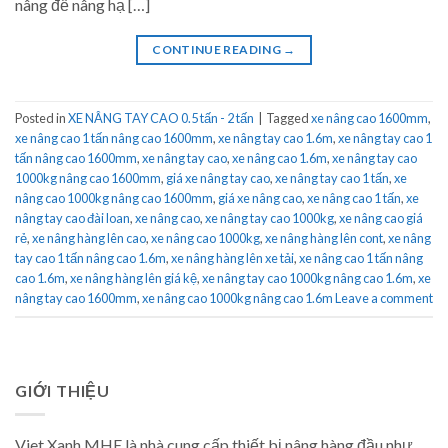
nâng để nâng hạ […]
CONTINUE READING
→
Posted in
XE NÂNG TAY CAO 0.5 tấn - 2 tấn
|
Tagged
xe nâng cao 1600mm
,
xe nâng cao 1 tấn nâng cao 1600mm
,
xe nâng tay cao 1.6m
,
xe nâng tay cao 1
tấn nâng cao 1600mm
,
xe nâng tay cao
,
xe nâng cao 1.6m
,
xe nâng tay cao
1000kg nâng cao 1600mm
,
giá xe nâng tay cao
,
xe nâng tay cao 1 tấn
,
xe
nâng cao 1000kg nâng cao 1600mm
,
giá xe nâng cao
,
xe nâng cao 1 tấn
,
xe
nâng tay cao đài loan
,
xe nâng cao
,
xe nâng tay cao 1000kg
,
xe nâng cao giá
rẻ
,
xe nâng hàng lên cao
,
xe nâng cao 1000kg
,
xe nâng hàng lên cont
,
xe nâng
tay cao 1 tấn nâng cao 1.6m
,
xe nâng hàng lên xe tải
,
xe nâng cao 1 tấn nâng
cao 1.6m
,
xe nâng hàng lên giá kệ
,
xe nâng tay cao 1000kg nâng cao 1.6m
,
xe
nâng tay cao 1600mm
,
xe nâng cao 1000kg nâng cao 1.6m
Leave a comment
GIỚI THIỆU
Viet Xanh MHE là nhà cung cấp thiết bị nâng hàng đầu như