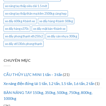
xe nâng tay thấp siêu dài 1.5 mét
xe nâng tay thấp thân mạ kẽm 2500kg càng hẹp
xe đẩy 600kg 4 bánh xe
xe đẩy hàng 4 bánh 500kg
xe đẩy hàng x370c
xe đẩy mặt bàn 4 bánh xe
xe đẩy phong thạnh xth250s2
xe đẩy sàn nhựa 300kg
xe đẩy xtl130ds phong thạnh
CHUYÊN MỤC
CẨU THỦY LỰC MINI 1 tấn – 3 tấn
(21)
Xe nâng điện đứng lái 1 tấn, 1.2 tấn, 1.5 tấn, 1.6 tấn, 2 tấn
(1)
BÀN NÂNG TAY 150kg, 350kg, 500kg, 750kg, 800kg,
1000kg
(36)