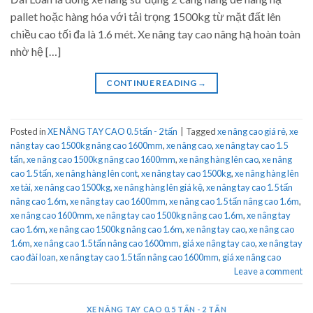
pallet hoặc hàng hóa với tải trọng 1500kg từ mặt đất lên
chiều cao tối đa là 1.6 mét. Xe nâng tay cao nâng hạ hoàn toàn
nhờ hệ […]
CONTINUE READING
→
Posted in
XE NÂNG TAY CAO 0.5 tấn - 2 tấn
|
Tagged
xe nâng cao giá rẻ
,
xe
nâng tay cao 1500kg nâng cao 1600mm
,
xe nâng cao
,
xe nâng tay cao 1.5
tấn
,
xe nâng cao 1500kg nâng cao 1600mm
,
xe nâng hàng lên cao
,
xe nâng
cao 1.5 tấn
,
xe nâng hàng lên cont
,
xe nâng tay cao 1500kg
,
xe nâng hàng lên
xe tải
,
xe nâng cao 1500kg
,
xe nâng hàng lên giá kệ
,
xe nâng tay cao 1.5 tấn
nâng cao 1.6m
,
xe nâng tay cao 1600mm
,
xe nâng cao 1.5 tấn nâng cao 1.6m
,
xe nâng cao 1600mm
,
xe nâng tay cao 1500kg nâng cao 1.6m
,
xe nâng tay
cao 1.6m
,
xe nâng cao 1500kg nâng cao 1.6m
,
xe nâng tay cao
,
xe nâng cao
1.6m
,
xe nâng cao 1.5 tấn nâng cao 1600mm
,
giá xe nâng tay cao
,
xe nâng tay
cao đài loan
,
xe nâng tay cao 1.5 tấn nâng cao 1600mm
,
giá xe nâng cao
Leave a comment
XE NÂNG TAY CAO 0.5 TẤN - 2 TẤN