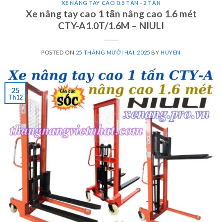
XE NÂNG TAY CAO 0.5 TẤN - 2 TẤN
Xe nâng tay cao 1 tấn nâng cao 1.6 mét
CTY-A1.0T/1.6M – NIULI
POSTED ON
25 THÁNG MƯỜI HAI, 2025
BY
HUYEN
25
Th12