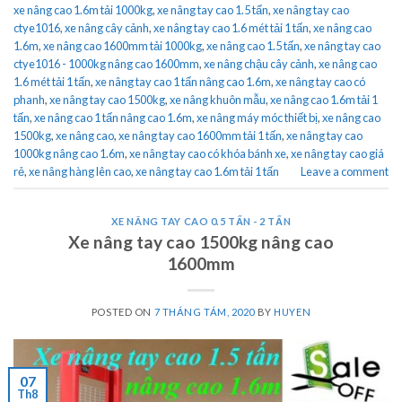
xe nâng cao 1.6m tải 1000kg
,
xe nâng tay cao 1.5 tấn
,
xe nâng tay cao
ctye1016
,
xe nâng cây cảnh
,
xe nâng tay cao 1.6 mét tải 1 tấn
,
xe nâng cao
1.6m
,
xe nâng cao 1600mm tải 1000kg
,
xe nâng cao 1.5 tấn
,
xe nâng tay cao
ctye1016 - 1000kg nâng cao 1600mm
,
xe nâng chậu cây cảnh
,
xe nâng cao
1.6 mét tải 1 tấn
,
xe nâng tay cao 1 tấn nâng cao 1.6m
,
xe nâng tay cao có
phanh
,
xe nâng tay cao 1500kg
,
xe nâng khuôn mẫu
,
xe nâng cao 1.6m tải 1
tấn
,
xe nâng cao 1 tấn nâng cao 1.6m
,
xe nâng máy móc thiết bị
,
xe nâng cao
1500kg
,
xe nâng cao
,
xe nâng tay cao 1600mm tải 1 tấn
,
xe nâng tay cao
1000kg nâng cao 1.6m
,
xe nâng tay cao có khóa bánh xe
,
xe nâng tay cao giá
rẻ
,
xe nâng hàng lên cao
,
xe nâng tay cao 1.6m tải 1 tấn
Leave a comment
XE NÂNG TAY CAO 0.5 TẤN - 2 TẤN
Xe nâng tay cao 1500kg nâng cao
1600mm
POSTED ON
7 THÁNG TÁM, 2020
BY
HUYEN
07
Th8