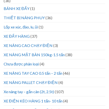
(36)
BÁNH XE ĐẨY
(1)
THIẾT BỊ NÂNG PHUY
(36)
Lốp xe xúc, đào, lu, ủi
(1)
XE ĐẨY HÀNG
(37)
XE NÂNG CAO CHẠY ĐIỆN
(3)
XE NÂNG MẶT BÀN 150kg-1.5 tấn
(38)
Chưa được phân loại
(4)
XE NÂNG TAY CAO 0.5 tấn – 2 tấn
(46)
XE NÂNG PALLET CHẠY ĐIỆN
(4)
Xe nâng tay – gắn cân (2t, 2.5t)
(107)
XE ĐIỆN KÉO HÀNG 1 tấn- 10 tấn
(4)