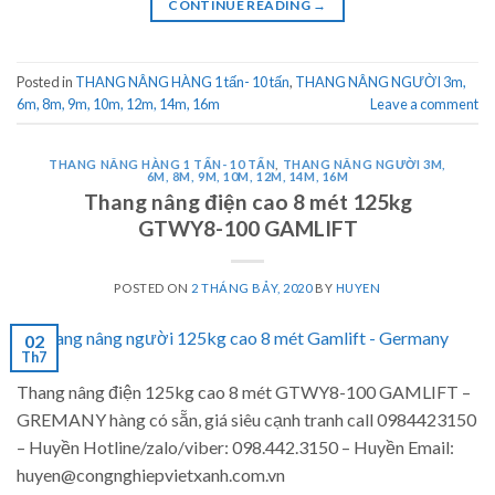
CONTINUE READING
→
Posted in
THANG NÂNG HÀNG 1 tấn- 10 tấn
,
THANG NÂNG NGƯỜI 3m,
6m, 8m, 9m, 10m, 12m, 14m, 16m
Leave a comment
THANG NÂNG HÀNG 1 TẤN- 10 TẤN
,
THANG NÂNG NGƯỜI 3M,
6M, 8M, 9M, 10M, 12M, 14M, 16M
Thang nâng điện cao 8 mét 125kg
GTWY8-100 GAMLIFT
POSTED ON
2 THÁNG BẢY, 2020
BY
HUYEN
02
Th7
Thang nâng điện 125kg cao 8 mét GTWY8-100 GAMLIFT –
GREMANY hàng có sẵn, giá siêu cạnh tranh call 0984423150
– Huyền Hotline/zalo/viber: 098.442.3150 – Huyền Email:
huyen@congnghiepvietxanh.com.vn