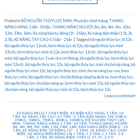
Posted in
BỘ NGUỒN THỦY LỰC MINI
,
Phụ kiện chính hãng
,
THANG
NÂNG HÀNG 1 tấn- 10 tấn
,
THANG NÂNG NGƯỜI 3m, 6m, 8m, 9m, 10m,
12m, 14m, 16m
,
Xe nâng bán tự động (1t - 2 tấn)
,
Xe nâng điện thấp (1.5t, 2t,
2.5t)
,
XE NÂNG TAY CAO 0.5 tấn - 2 tấn
|
Tagged
bộ nguồn thủy lực dc12v
,
bộ nguồn thủy lực 12vdc
,
bơm thủy lực dc12v
,
bộ nguồn thủy lực mini
12vdc
,
bơm thủy lực mini dc12v
,
bơm thủy lực 12vdc
,
bộ nguồn thủy lực
mini
,
bộ nguồn thủy lực 2 van cho cơi thùng
,
bộ nguồn thủy lục
,
bơm thủy lực
mini 12vdc
,
bộ nguồn thủy lực 12v
,
bộ nguồn thủy lực mini cho bửng nâng
,
bộ
nguồn thủy lực mini 12v
,
bộ nguồn thủy lực mini cho xe nâng tay cao
,
bom
thủy lực mini
,
bộ nguồn thủy lực cho hệ thống nâng hạ đuôi xe
,
bom thủy lực
,
bộ nguồn thủy lực cho bàn nâng xe
,
bơm thủy lực mini 12v
,
bộ nguồn thủy lực
cho bàn nâng
,
bộ nguồn thủy lực mini dc12v
,
bơm thủy lực 12v
Leave a comment
XE NÂNG PALLET CHẠY ĐIỆN
,
XE ĐIỆN KÉO HÀNG 1 TẤN- 10
TẤN
,
XE NÂNG TAY CAO 0.5 TẤN - 2 TẤN
,
BÀN NÂNG TAY 150KG,
350KG, 500KG, 750KG, 800KG, 1000KG
,
BỘ NGUỒN THỦY LỰC
MINI
,
THANG NÂNG HÀNG 1 TẤN- 10 TẤN
,
THANG NÂNG NGƯỜI
3M, 6M, 8M, 9M, 10M, 12M, 14M, 16M
,
BÀN NÂNG ĐIỆN 300KG - 10
TẤN
,
XE NÂNG BÁN TỰ ĐỘNG (1T - 2 TẤN)
,
XE NÂNG CAO CHẠY
ĐIỆN
,
XE NÂNG ĐIỆN ĐỨNG LÁI 1 TẤN, 1.2 TẤN, 1.5 TẤN, 1.6
TẤN, 2 TẤN
,
XE NÂNG ĐIỆN THẤP (1.5T, 2T, 2.5T)