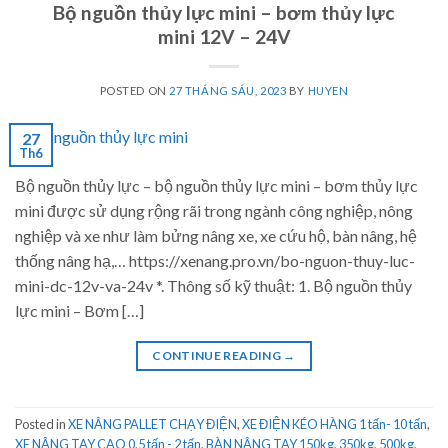
Bộ nguồn thủy lực mini – bơm thủy lực
mini 12V – 24V
POSTED ON
27 THÁNG SÁU, 2023
BY
HUYEN
27
Th6
Bộ nguồn thủy lực – bộ nguồn thủy lực mini – bơm thủy lực
mini được sử dụng rộng rãi trong ngành công nghiệp, nông
nghiệp và xe như làm bửng nâng xe, xe cứu hộ, bàn nâng, hệ
thống nâng hạ,… https://xenang.pro.vn/bo-nguon-thuy-luc-
mini-dc-12v-va-24v *. Thông số kỹ thuật: 1. Bộ nguồn thủy
lực mini – Bơm […]
CONTINUE READING
→
Posted in
XE NÂNG PALLET CHẠY ĐIỆN
,
XE ĐIỆN KÉO HÀNG 1 tấn- 10 tấn
,
XE NÂNG TAY CAO 0.5 tấn - 2 tấn
,
BÀN NÂNG TAY 150kg, 350kg, 500kg,