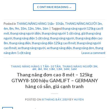
CONTINUE READING
→
Posted in
THANG NÂNG HÀNG 1 tấn- 10 tấn
,
THANG NÂNG NGƯỜI 3m,
6m, 8m, 9m, 10m, 12m, 14m, 16m
|
Tagged
thang nâng người 125kg cao 8
mét
,
thang nâng người điện
,
thang nâng người 1 cột nâng
,
giá thang nâng
người
,
thang nâng điện 1 cột nâng
,
thang nâng người
,
thang nâng điện cao
8m
,
thang nâng điện
,
thang nâng điện 125kg cao 8 mét
,
thang nâng người
cao 8 mét
,
xe thang nâng người
,
xe thang nâng điện
,
thang nâng đơn
,
thang
nâng đơn 1 cột nâng
Leave a comment
THANG NÂNG HÀNG 1 TẤN- 10 TẤN
,
THANG NÂNG NGƯỜI 3M,
6M, 8M, 9M, 10M, 12M, 14M, 16M
Thang nâng đơn cao 8 mét – 125kg
GTWY8-100 hiệu GAMLIFT – GERMANY
hàng có sẵn, giá cạnh tranh
POSTED ON
8 THÁNG BẢY, 2019
BY
HUYEN