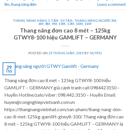
8m
,
thang nâng điện
Leave a comment
THANG NÂNG HÀNG 1 TẤN- 10 TẤN
,
THANG NÂNG NGƯỜI 3M,
6M, 8M, 9M, 10M, 12M, 14M, 16M
Thang nâng đơn cao 8 mét – 125kg
GTWY8-100 hiệu GAMLIFT – GERMANY
POSTED ON
29 THÁNG NĂM, 2019
BY
HUYEN
29
Th5
Thang nâng đơn cao 8 mét – 125kg GTWY8-100 hiệu
GAMLIFT – GERMANY giá cạnh tranh call 0984423150 –
Huyền Hotline/zalo/viber: 098.442.3150 – Huyền Email:
huyen@congnghiepvietxanh.com.vn
https://thangnangvietnhat.com/san-pham/thang-nang-don-
cao-8-met-125kg-gamlift-gtwy8-100/ Thang nâng đơn cao
8 mét – 125kg GTWY8-100 hiệu GAMLIFT – GERMANY là