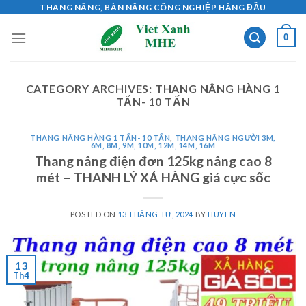
Skip
THANG NÂNG, BÀN NÂNG CÔNG NGHIỆP HÀNG ĐẦU
to
0
content
CATEGORY ARCHIVES:
THANG NÂNG HÀNG 1
TẤN- 10 TẤN
THANG NÂNG HÀNG 1 TẤN- 10 TẤN
,
THANG NÂNG NGƯỜI 3M,
6M, 8M, 9M, 10M, 12M, 14M, 16M
Thang nâng điện đơn 125kg nâng cao 8
mét – THANH LÝ XẢ HÀNG giá cực sốc
POSTED ON
13 THÁNG TƯ, 2024
BY
HUYEN
13
Th4