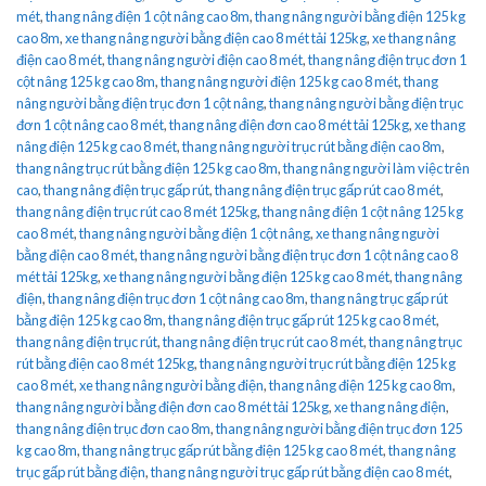
mét
,
thang nâng điện 1 cột nâng cao 8m
,
thang nâng người bằng điện 125 kg
cao 8m
,
xe thang nâng người bằng điện cao 8 mét tải 125kg
,
xe thang nâng
điện cao 8 mét
,
thang nâng người điện cao 8 mét
,
thang nâng điện trục đơn 1
cột nâng 125 kg cao 8m
,
thang nâng người điện 125 kg cao 8 mét
,
thang
nâng người bằng điện trục đơn 1 cột nâng
,
thang nâng người bằng điện trục
đơn 1 cột nâng cao 8 mét
,
thang nâng điện đơn cao 8 mét tải 125kg
,
xe thang
nâng điện 125 kg cao 8 mét
,
thang nâng người trục rút bằng điện cao 8m
,
thang nâng trục rút bằng điện 125 kg cao 8m
,
thang nâng người làm việc trên
cao
,
thang nâng điện trục gấp rút
,
thang nâng điện trục gấp rút cao 8 mét
,
thang nâng điện trục rút cao 8 mét 125kg
,
thang nâng điện 1 cột nâng 125 kg
cao 8 mét
,
thang nâng người bằng điện 1 cột nâng
,
xe thang nâng người
bằng điện cao 8 mét
,
thang nâng người bằng điện trục đơn 1 cột nâng cao 8
mét tải 125kg
,
xe thang nâng người bằng điện 125 kg cao 8 mét
,
thang nâng
điện
,
thang nâng điện trục đơn 1 cột nâng cao 8m
,
thang nâng trục gấp rút
bằng điện 125 kg cao 8m
,
thang nâng điện trục gấp rút 125 kg cao 8 mét
,
thang nâng điện trục rút
,
thang nâng điện trục rút cao 8 mét
,
thang nâng trục
rút bằng điện cao 8 mét 125kg
,
thang nâng người trục rút bằng điện 125 kg
cao 8 mét
,
xe thang nâng người bằng điện
,
thang nâng điện 125 kg cao 8m
,
thang nâng người bằng điện đơn cao 8 mét tải 125kg
,
xe thang nâng điện
,
thang nâng điện trục đơn cao 8m
,
thang nâng người bằng điện trục đơn 125
kg cao 8m
,
thang nâng trục gấp rút bằng điện 125 kg cao 8 mét
,
thang nâng
trục gấp rút bằng điện
,
thang nâng người trục gấp rút bằng điện cao 8 mét
,