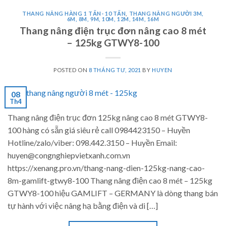
THANG NÂNG HÀNG 1 TẤN- 10 TẤN
,
THANG NÂNG NGƯỜI 3M,
6M, 8M, 9M, 10M, 12M, 14M, 16M
Thang nâng điện trục đơn nâng cao 8 mét
– 125kg GTWY8-100
POSTED ON
8 THÁNG TƯ, 2021
BY
HUYEN
08
Th4
Thang nâng điện trục đơn 125kg nâng cao 8 mét GTWY8-
100 hàng có sẵn giá siêu rẻ call 0984423150 – Huyền
Hotline/zalo/viber: 098.442.3150 – Huyền Email:
huyen@congnghiepvietxanh.com.vn
https://xenang.pro.vn/thang-nang-dien-125kg-nang-cao-
8m-gamlift-gtwy8-100 Thang nâng điện cao 8 mét – 125kg
GTWY8-100 hiệu GAMLIFT – GERMANY là dòng thang bán
tự hành với việc nâng hạ bằng điện và di […]