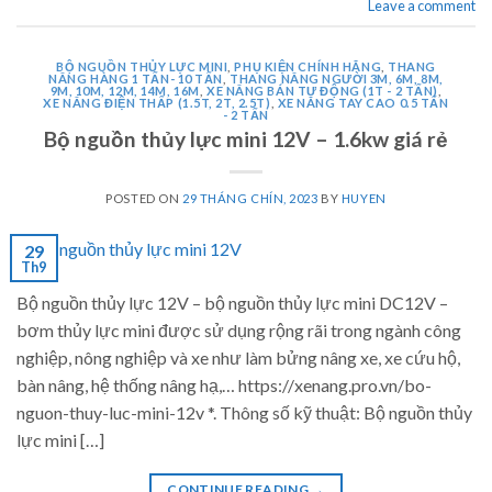
Leave a comment
BỘ NGUỒN THỦY LỰC MINI
,
PHỤ KIỆN CHÍNH HÃNG
,
THANG
NÂNG HÀNG 1 TẤN- 10 TẤN
,
THANG NÂNG NGƯỜI 3M, 6M, 8M,
9M, 10M, 12M, 14M, 16M
,
XE NÂNG BÁN TỰ ĐỘNG (1T - 2 TẤN)
,
XE NÂNG ĐIỆN THẤP (1.5T, 2T, 2.5T)
,
XE NÂNG TAY CAO 0.5 TẤN
- 2 TẤN
Bộ nguồn thủy lực mini 12V – 1.6kw giá rẻ
POSTED ON
29 THÁNG CHÍN, 2023
BY
HUYEN
29
Th9
Bộ nguồn thủy lực 12V – bộ nguồn thủy lực mini DC12V –
bơm thủy lực mini được sử dụng rộng rãi trong ngành công
nghiệp, nông nghiệp và xe như làm bửng nâng xe, xe cứu hộ,
bàn nâng, hệ thống nâng hạ,… https://xenang.pro.vn/bo-
nguon-thuy-luc-mini-12v *. Thông số kỹ thuật: Bộ nguồn thủy
lực mini […]
CONTINUE READING
→