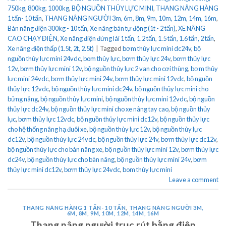
750kg, 800kg, 1000kg
,
BỘ NGUỒN THỦY LỰC MINI
,
THANG NÂNG HÀNG
1 tấn- 10 tấn
,
THANG NÂNG NGƯỜI 3m, 6m, 8m, 9m, 10m, 12m, 14m, 16m
,
Bàn nâng điện 300kg - 10 tấn
,
Xe nâng bán tự động (1t - 2 tấn)
,
XE NÂNG
CAO CHẠY ĐIỆN
,
Xe nâng điện đứng lái 1 tấn, 1.2 tấn, 1.5 tấn, 1.6 tấn, 2 tấn
,
Xe nâng điện thấp (1.5t, 2t, 2.5t)
|
Tagged
bơm thủy lực mini dc24v
,
bộ
nguồn thủy lực mini 24vdc
,
bom thủy lực
,
bơm thủy lực 24v
,
bơm thủy lực
12v
,
bơm thủy lực mini 12v
,
bộ nguồn thủy lực 2 van cho cơi thùng
,
bơm thủy
lực mini 24vdc
,
bơm thủy lực mini 24v
,
bơm thủy lực mini 12vdc
,
bộ nguồn
thủy lực 12vdc
,
bộ nguồn thủy lực mini dc24v
,
bộ nguồn thủy lực mini cho
bửng nâng
,
bộ nguồn thủy lực mini
,
bộ nguồn thủy lực mini 12vdc
,
bộ nguồn
thủy lực dc24v
,
bộ nguồn thủy lực mini cho xe nâng tay cao
,
bộ nguồn thủy
lục
,
bơm thủy lực 12vdc
,
bộ nguồn thủy lực mini dc12v
,
bộ nguồn thủy lực
cho hệ thống nâng hạ đuôi xe
,
bộ nguồn thủy lực 12v
,
bộ nguồn thủy lực
dc12v
,
bộ nguồn thủy lực 24vdc
,
bộ nguồn thủy lực 24v
,
bơm thủy lực dc12v
,
bộ nguồn thủy lực cho bàn nâng xe
,
bộ nguồn thủy lực mini 12v
,
bơm thủy lực
dc24v
,
bộ nguồn thủy lực cho bàn nâng
,
bộ nguồn thủy lực mini 24v
,
bơm
thủy lực mini dc12v
,
bơm thủy lực 24vdc
,
bom thủy lực mini
Leave a comment
THANG NÂNG HÀNG 1 TẤN- 10 TẤN
,
THANG NÂNG NGƯỜI 3M,
6M, 8M, 9M, 10M, 12M, 14M, 16M
Thang nâng người trục rút bằng điện