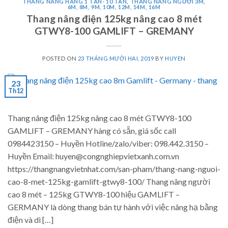
THANG NÂNG HÀNG 1 TẤN- 10 TẤN
,
THANG NÂNG NGƯỜI 3M,
6M, 8M, 9M, 10M, 12M, 14M, 16M
Thang nâng điện 125kg nâng cao 8 mét
GTWY8-100 GAMLIFT – GREMANY
POSTED ON
23 THÁNG MƯỜI HAI, 2019
BY
HUYEN
23
Th12
Thang nâng điện 125kg nâng cao 8 mét GTWY8-100
GAMLIFT – GREMANY hàng có sẵn, giá sốc call
0984423150 – Huyền Hotline/zalo/viber: 098.442.3150 –
Huyền Email: huyen@congnghiepvietxanh.com.vn
https://thangnangvietnhat.com/san-pham/thang-nang-nguoi-
cao-8-met-125kg-gamlift-gtwy8-100/ Thang nâng người
cao 8 mét – 125kg GTWY8-100 hiệu GAMLIFT –
GERMANY là dòng thang bán tự hành với việc nâng hạ bằng
điện và di […]