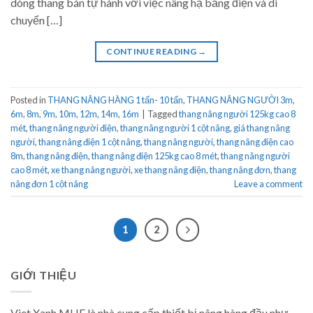
dòng thang bán tự hành với việc nâng hạ bằng điện và di
chuyển […]
CONTINUE READING
→
Posted in
THANG NÂNG HÀNG 1 tấn- 10 tấn
,
THANG NÂNG NGƯỜI 3m,
6m, 8m, 9m, 10m, 12m, 14m, 16m
|
Tagged
thang nâng người 125kg cao 8
mét
,
thang nâng người điện
,
thang nâng người 1 cột nâng
,
giá thang nâng
người
,
thang nâng điện 1 cột nâng
,
thang nâng người
,
thang nâng điện cao
8m
,
thang nâng điện
,
thang nâng điện 125kg cao 8 mét
,
thang nâng người
cao 8 mét
,
xe thang nâng người
,
xe thang nâng điện
,
thang nâng đơn
,
thang
nâng đơn 1 cột nâng
Leave a comment
1
2
GIỚI THIỆU
Viet Xanh MHE là nhà cung cấp thiết bị nâng hàng đầu như