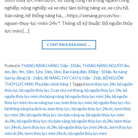
nghiệp, nông nghiệp và xe như làm bửng nâng xe, xe cứu hộ,
bàn nâng, hệ thống nâng hạ,… https://xenang.pro.vn/bo-
nguon-thuy-luc-mini-24v *. Thông số kỹ thuật: Bộ nguồn thủy
lực mini […]
CONTINUE READING
→
Posted in
THANG NÂNG HÀNG 1 tấn- 10 tấn
,
THANG NÂNG NGƯỜI 3m,
6m, 8m, 9m, 10m, 12m, 14m, 16m
,
Bàn nâng điện 300kg - 10 tấn
,
Xe nâng
bán tự động (1t - 2 tấn)
,
XE NÂNG TAY CAO 0.5 tấn - 2 tấn
,
BỘ NGUỒN
THỦY LỰC MINI
,
Phụ kiện chính hãng
|
Tagged
bơm thủy lực 24v
,
bộ nguồn
thủy lục
,
bộ nguồn thủy lực 2 van cho cơi thùng
,
bộ nguồn thủy lực 24v
,
bộ
nguồn thủy lực mini cho bửng nâng
,
bộ nguồn thủy lực mini 24v
,
bộ nguồn
thủy lực mini cho xe nâng tay cao
,
bom thủy lực mini
,
bộ nguồn thủy lực cho
hệ thống nâng hạ đuôi xe
,
bom thủy lực
,
bộ nguồn thủy lực 24vdc
,
bơm thủy
lực mini 24v
,
bộ nguồn thủy lực cho bàn nâng xe
,
bộ nguồn thủy lực mini
dc24v
,
bộ nguồn thủy lực cho bàn nâng
,
bộ nguồn thủy lực dc24v
,
bơm thủy
lực 24vdc
,
bơm thủy lực dc24v
,
bộ nguồn thủy lực mini 24vdc
,
bơm thủy lực
mini dc24v
,
bơm thủy lực mini 24vdc
,
bộ nguồn thủy lực mini