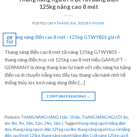
125kg nâng cao 8 mét
POSTED ON
9 THÁNG BA, 2023
BY
HUYEN
09
Th3
Thang nâng điện cao 8 mét tải nâng 125kg GTWY801 –
thang nâng điện trục rút 125kg cao 8 mét hiệu GAMLIFT –
GERMANY là dòng thang bán tự hành với việc nâng hạ bằng
điện và di chuyển bằng kéo đẩy tay, thang vận hành nhờ hệ
thống thủy lực kích nâng dùng điện […]
CONTINUE READING
→
Posted in
THANG NÂNG HÀNG 1 tấn- 10 tấn
,
THANG NÂNG NGƯỜI 3m,
6m, 8m, 9m, 10m, 12m, 14m, 16m
|
Tagged
thang nâng người bằng điện
đơn
,
thang nâng người điện 125 kg cao 8m
,
thang nâng người trục rút bằng
điện cao 8 mét 125kg
,
thang nâng người bằng điện 1 cột nâng 125 kg cao 8