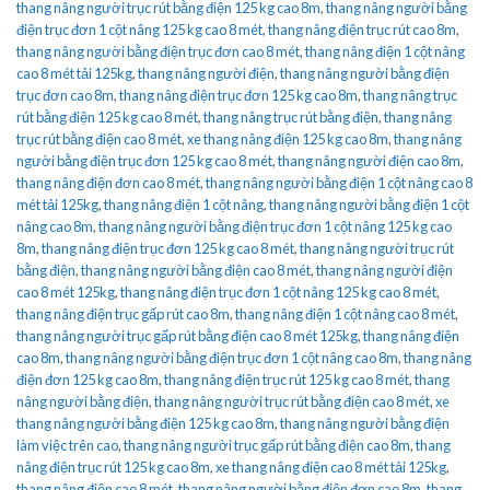
thang nâng người trục rút bằng điện 125 kg cao 8m
,
thang nâng người bằng
điện trục đơn 1 cột nâng 125 kg cao 8 mét
,
thang nâng điện trục rút cao 8m
,
thang nâng người bằng điện trục đơn cao 8 mét
,
thang nâng điện 1 cột nâng
cao 8 mét tải 125kg
,
thang nâng người điện
,
thang nâng người bằng điện
trục đơn cao 8m
,
thang nâng điện trục đơn 125 kg cao 8m
,
thang nâng trục
rút bằng điện 125 kg cao 8 mét
,
thang nâng trục rút bằng điện
,
thang nâng
trục rút bằng điện cao 8 mét
,
xe thang nâng điện 125 kg cao 8m
,
thang nâng
người bằng điện trục đơn 125 kg cao 8 mét
,
thang nâng người điện cao 8m
,
thang nâng điện đơn cao 8 mét
,
thang nâng người bằng điện 1 cột nâng cao 8
mét tải 125kg
,
thang nâng điện 1 cột nâng
,
thang nâng người bằng điện 1 cột
nâng cao 8m
,
thang nâng người bằng điện trục đơn 1 cột nâng 125 kg cao
8m
,
thang nâng điện trục đơn 125 kg cao 8 mét
,
thang nâng người trục rút
bằng điện
,
thang nâng người bằng điện cao 8 mét
,
thang nâng người điện
cao 8 mét 125kg
,
thang nâng điện trục đơn 1 cột nâng 125 kg cao 8 mét
,
thang nâng điện trục gấp rút cao 8m
,
thang nâng điện 1 cột nâng cao 8 mét
,
thang nâng người trục gấp rút bằng điện cao 8 mét 125kg
,
thang nâng điện
cao 8m
,
thang nâng người bằng điện trục đơn 1 cột nâng cao 8m
,
thang nâng
điện đơn 125 kg cao 8m
,
thang nâng điện trục rút 125 kg cao 8 mét
,
thang
nâng người bằng điện
,
thang nâng người trục rút bằng điện cao 8 mét
,
xe
thang nâng người bằng điện 125 kg cao 8m
,
thang nâng người bằng điện
làm việc trên cao
,
thang nâng người trục gấp rút bằng điện cao 8m
,
thang
nâng điện trục rút 125 kg cao 8m
,
xe thang nâng điện cao 8 mét tải 125kg
,
thang nâng điện cao 8 mét
,
thang nâng người bằng điện đơn cao 8m
,
thang