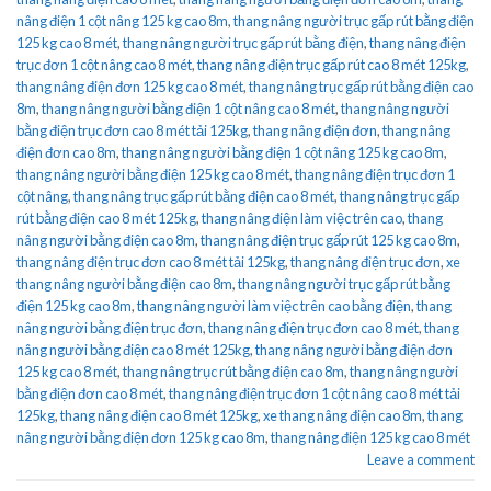
nâng điện 1 cột nâng 125 kg cao 8m
,
thang nâng người trục gấp rút bằng điện
125 kg cao 8 mét
,
thang nâng người trục gấp rút bằng điện
,
thang nâng điện
trục đơn 1 cột nâng cao 8 mét
,
thang nâng điện trục gấp rút cao 8 mét 125kg
,
thang nâng điện đơn 125 kg cao 8 mét
,
thang nâng trục gấp rút bằng điện cao
8m
,
thang nâng người bằng điện 1 cột nâng cao 8 mét
,
thang nâng người
bằng điện trục đơn cao 8 mét tải 125kg
,
thang nâng điện đơn
,
thang nâng
điện đơn cao 8m
,
thang nâng người bằng điện 1 cột nâng 125 kg cao 8m
,
thang nâng người bằng điện 125 kg cao 8 mét
,
thang nâng điện trục đơn 1
cột nâng
,
thang nâng trục gấp rút bằng điện cao 8 mét
,
thang nâng trục gấp
rút bằng điện cao 8 mét 125kg
,
thang nâng điện làm việc trên cao
,
thang
nâng người bằng điện cao 8m
,
thang nâng điện trục gấp rút 125 kg cao 8m
,
thang nâng điện trục đơn cao 8 mét tải 125kg
,
thang nâng điện trục đơn
,
xe
thang nâng người bằng điện cao 8m
,
thang nâng người trục gấp rút bằng
điện 125 kg cao 8m
,
thang nâng người làm việc trên cao bằng điện
,
thang
nâng người bằng điện trục đơn
,
thang nâng điện trục đơn cao 8 mét
,
thang
nâng người bằng điện cao 8 mét 125kg
,
thang nâng người bằng điện đơn
125 kg cao 8 mét
,
thang nâng trục rút bằng điện cao 8m
,
thang nâng người
bằng điện đơn cao 8 mét
,
thang nâng điện trục đơn 1 cột nâng cao 8 mét tải
125kg
,
thang nâng điện cao 8 mét 125kg
,
xe thang nâng điện cao 8m
,
thang
nâng người bằng điện đơn 125 kg cao 8m
,
thang nâng điện 125 kg cao 8 mét
Leave a comment