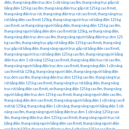
điện
,
thang nâng điện trục đơn 1 cột nâng cao 8m
,
thang nâng trục gấp rút
bằng điện 125 kg cao 8m
,
thang nâng điện trục gấp rút 125 kg cao 8 mét
,
thang nâng điện trục rút
,
thang nâng điện trục rút cao 8 mét
,
thang nâng trục
rút bằng điện cao 8 mét 125kg
,
thang nâng người trục rút bằng điện 125 kg
cao 8 mét
,
xe thang nâng người bằng điện
,
thang nâng điện 125 kg cao 8m
,
thang nâng người bằng điện đơn cao 8 mét tải 125kg
,
xe thang nâng điện
,
thang nâng điện trục đơn cao 8m
,
thang nâng người bằng điện trục đơn 125
kg cao 8m
,
thang nâng trục gấp rút bằng điện 125 kg cao 8 mét
,
thang nâng
trục gấp rút bằng điện
,
thang nâng người trục gấp rút bằng điện cao 8 mét
,
thang nâng người trục rút bằng điện 125 kg cao 8m
,
thang nâng người bằng
điện trục đơn 1 cột nâng 125 kg cao 8 mét
,
thang nâng điện trục rút cao 8m
,
thang nâng người bằng điện trục đơn cao 8 mét
,
thang nâng điện 1 cột nâng
cao 8 mét tải 125kg
,
thang nâng người điện
,
thang nâng người bằng điện
trục đơn cao 8m
,
thang nâng điện trục đơn 125 kg cao 8m
,
thang nâng trục
rút bằng điện 125 kg cao 8 mét
,
thang nâng trục rút bằng điện
,
thang nâng
trục rút bằng điện cao 8 mét
,
xe thang nâng điện 125 kg cao 8m
,
thang nâng
người bằng điện trục đơn 125 kg cao 8 mét
,
thang nâng người điện cao 8m
,
thang nâng điện đơn cao 8 mét
,
thang nâng người bằng điện 1 cột nâng cao 8
mét tải 125kg
,
thang nâng điện 1 cột nâng
,
thang nâng người bằng điện 1 cột
nâng cao 8m
,
thang nâng người bằng điện trục đơn 1 cột nâng 125 kg cao
8m
,
thang nâng điện trục đơn 125 kg cao 8 mét
,
thang nâng người trục rút
bằng điện
,
thang nâng người bằng điện cao 8 mét
,
thang nâng người điện
cao 8 mét 125kg
,
thang nâng điện trục đơn 1 cột nâng 125 kg cao 8 mét
,