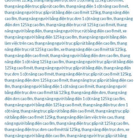
thang nâng điện trục gấp rút cao 8m
,
thang nâng điện 1 cột nâng cao 8 mét
,
thang nâng người trục gấp rút bằng điện cao 8 mét 125kg
,
thang nâng điện
cao 8m
,
thang nâng người bằng điện trục đơn 1 cột nâng cao 8m
,
thang nâng
điện đơn 125 kg cao 8m
,
thang nâng điện trục rút 125 kg cao 8 mét
,
thang
nâng người bằng điện
,
thang nâng người trục rút bằng điện cao 8 mét
,
xe
thang nâng người bằng điện 125 kg cao 8m
,
thang nâng người bằng điện
làm việc trên cao
,
thang nâng người trục gấp rút bằng điện cao 8m
,
thang
nâng điện trục rút 125 kg cao 8m
,
xe thang nâng điện cao 8 mét tải 125kg
,
thang nâng điện cao 8 mét
,
thang nâng người bằng điện đơn cao 8m
,
thang
nâng điện 1 cột nâng 125 kg cao 8m
,
thang nâng người trục gấp rút bằng điện
125 kg cao 8 mét
,
thang nâng người trục gấp rút bằng điện
,
thang nâng điện
trục đơn 1 cột nâng cao 8 mét
,
thang nâng điện trục gấp rút cao 8 mét 125kg
,
thang nâng điện đơn 125 kg cao 8 mét
,
thang nâng trục gấp rút bằng điện cao
8m
,
thang nâng người bằng điện 1 cột nâng cao 8 mét
,
thang nâng người
bằng điện trục đơn cao 8 mét tải 125kg
,
thang nâng điện đơn
,
thang nâng
điện đơn cao 8m
,
thang nâng người bằng điện 1 cột nâng 125 kg cao 8m
,
thang nâng người bằng điện 125 kg cao 8 mét
,
thang nâng điện trục đơn 1
cột nâng
,
thang nâng trục gấp rút bằng điện cao 8 mét
,
thang nâng trục gấp
rút bằng điện cao 8 mét 125kg
,
thang nâng điện làm việc trên cao
,
thang
nâng người bằng điện cao 8m
,
thang nâng điện trục gấp rút 125 kg cao 8m
,
thang nâng điện trục đơn cao 8 mét tải 125kg
,
thang nâng điện trục đơn
,
xe
thang nâng người bằng điện cao 8m
,
thang nâng người trục gấp rút bằng