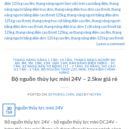
điện 125 kg cao 8m
,
thang nâng người làm việc trên cao bằng điện
,
thang
nâng người bằng điện trục đơn
,
thang nâng điện trục đơn cao 8 mét
,
thang
nâng người bằng điện cao 8 mét 125kg
,
thang nâng người bằng điện đơn
125 kg cao 8 mét
,
thang nâng trục rút bằng điện cao 8m
,
thang nâng người
bằng điện đơn cao 8 mét
,
thang nâng điện trục đơn 1 cột nâng cao 8 mét tải
125kg
,
thang nâng điện cao 8 mét 125kg
,
xe thang nâng điện cao 8m
,
thang
nâng người bằng điện đơn 125 kg cao 8m
,
thang nâng điện 125 kg cao 8 mét
Leave a comment
THANG NÂNG HÀNG 1 TẤN- 10 TẤN
,
THANG NÂNG NGƯỜI 3M,
6M, 8M, 9M, 10M, 12M, 14M, 16M
,
BÀN NÂNG ĐIỆN 300KG - 10
TẤN
,
XE NÂNG BÁN TỰ ĐỘNG (1T - 2 TẤN)
,
XE NÂNG TAY CAO
0.5 TẤN - 2 TẤN
,
BỘ NGUỒN THỦY LỰC MINI
,
PHỤ KIỆN CHÍNH
HÃNG
Bộ nguồn thủy lực mini 24V – 2.5kw giá rẻ
POSTED ON
30 THÁNG CHÍN, 2023
BY
HUYEN
30
Th9
Bộ nguồn thủy lực 24V – bộ nguồn thủy lực mini DC24V –
bơm thủy lực mini được sử dụng rộng rãi trong ngành công