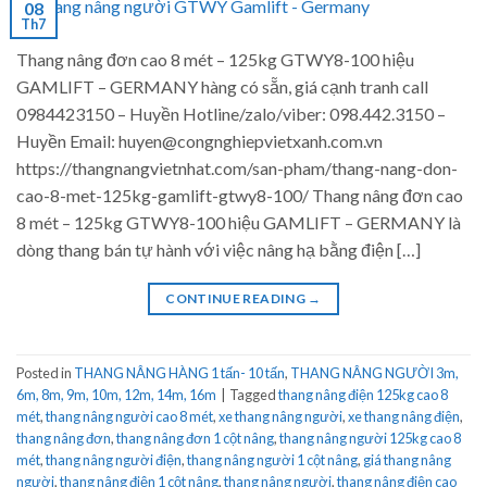
08
Th7
Thang nâng đơn cao 8 mét – 125kg GTWY8-100 hiệu
GAMLIFT – GERMANY hàng có sẵn, giá cạnh tranh call
0984423150 – Huyền Hotline/zalo/viber: 098.442.3150 –
Huyền Email: huyen@congnghiepvietxanh.com.vn
https://thangnangvietnhat.com/san-pham/thang-nang-don-
cao-8-met-125kg-gamlift-gtwy8-100/ Thang nâng đơn cao
8 mét – 125kg GTWY8-100 hiệu GAMLIFT – GERMANY là
dòng thang bán tự hành với việc nâng hạ bằng điện […]
CONTINUE READING
→
Posted in
THANG NÂNG HÀNG 1 tấn- 10 tấn
,
THANG NÂNG NGƯỜI 3m,
6m, 8m, 9m, 10m, 12m, 14m, 16m
|
Tagged
thang nâng điện 125kg cao 8
mét
,
thang nâng người cao 8 mét
,
xe thang nâng người
,
xe thang nâng điện
,
thang nâng đơn
,
thang nâng đơn 1 cột nâng
,
thang nâng người 125kg cao 8
mét
,
thang nâng người điện
,
thang nâng người 1 cột nâng
,
giá thang nâng
người
,
thang nâng điện 1 cột nâng
,
thang nâng người
,
thang nâng điện cao