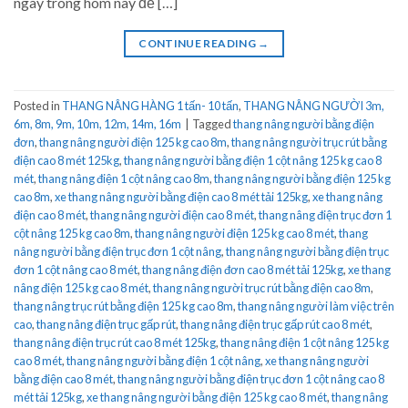
ngay trong hôm nay để […]
CONTINUE READING
→
Posted in
THANG NÂNG HÀNG 1 tấn- 10 tấn
,
THANG NÂNG NGƯỜI 3m,
6m, 8m, 9m, 10m, 12m, 14m, 16m
|
Tagged
thang nâng người bằng điện
đơn
,
thang nâng người điện 125 kg cao 8m
,
thang nâng người trục rút bằng
điện cao 8 mét 125kg
,
thang nâng người bằng điện 1 cột nâng 125 kg cao 8
mét
,
thang nâng điện 1 cột nâng cao 8m
,
thang nâng người bằng điện 125 kg
cao 8m
,
xe thang nâng người bằng điện cao 8 mét tải 125kg
,
xe thang nâng
điện cao 8 mét
,
thang nâng người điện cao 8 mét
,
thang nâng điện trục đơn 1
cột nâng 125 kg cao 8m
,
thang nâng người điện 125 kg cao 8 mét
,
thang
nâng người bằng điện trục đơn 1 cột nâng
,
thang nâng người bằng điện trục
đơn 1 cột nâng cao 8 mét
,
thang nâng điện đơn cao 8 mét tải 125kg
,
xe thang
nâng điện 125 kg cao 8 mét
,
thang nâng người trục rút bằng điện cao 8m
,
thang nâng trục rút bằng điện 125 kg cao 8m
,
thang nâng người làm việc trên
cao
,
thang nâng điện trục gấp rút
,
thang nâng điện trục gấp rút cao 8 mét
,
thang nâng điện trục rút cao 8 mét 125kg
,
thang nâng điện 1 cột nâng 125 kg
cao 8 mét
,
thang nâng người bằng điện 1 cột nâng
,
xe thang nâng người
bằng điện cao 8 mét
,
thang nâng người bằng điện trục đơn 1 cột nâng cao 8
mét tải 125kg
,
xe thang nâng người bằng điện 125 kg cao 8 mét
,
thang nâng