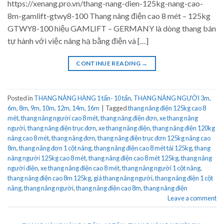
https://xenang.pro.vn/thang-nang-dien-125kg-nang-cao-
8m-gamlift-gtwy8-100 Thang nâng điện cao 8 mét – 125kg
GTWY8-100 hiệu GAMLIFT – GERMANY là dòng thang bán
tự hành với việc nâng hạ bằng điện và […]
CONTINUE READING
→
Posted in
THANG NÂNG HÀNG 1 tấn- 10 tấn
,
THANG NÂNG NGƯỜI 3m,
6m, 8m, 9m, 10m, 12m, 14m, 16m
|
Tagged
thang nâng điện 125kg cao 8
mét
,
thang nâng người cao 8 mét
,
thang nâng điện đơn
,
xe thang nâng
người
,
thang nâng điện trục đơn
,
xe thang nâng điện
,
thang nâng điện 120kg
nâng cao 8 mét
,
thang nâng đơn
,
thang nâng điện trục đơn 125kg nâng cao
8m
,
thang nâng đơn 1 cột nâng
,
thang nâng điện cao 8 mét tải 125kg
,
thang
nâng người 125kg cao 8 mét
,
thang nâng điện cao 8 mét 125kg
,
thang nâng
người điện
,
xe thang nâng điện cao 8 mét
,
thang nâng người 1 cột nâng
,
thang nâng điện cao 8m 125kg
,
giá thang nâng người
,
thang nâng điện 1 cột
nâng
,
thang nâng người
,
thang nâng điện cao 8m
,
thang nâng điện
Leave a comment