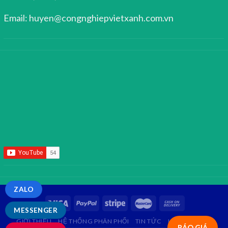
Email: huyen@congnghiepvietxanh.com.vn
ZALO
MESSENGER
GIỚI THIỆU
HỆ THỐNG PHÂN PHỐI
TIN TỨC
LIÊN HỆ
FAQ
BÁO GIÁ