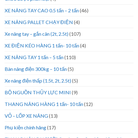
XE NÂNG TAY CAO 0.5 tấn – 2 tấn
(46)
XE NÂNG PALLET CHẠY ĐIỆN
(4)
Xe nâng tay – gắn cân (2t, 2.5t)
(107)
XE ĐIỆN KÉO HÀNG 1 tấn- 10 tấn
(4)
XE NÂNG TAY 1 tấn – 5 tấn
(110)
Bàn nâng điện 300kg – 10 tấn
(5)
Xe nâng điện thấp (1.5t, 2t, 2.5t)
(5)
BỘ NGUỒN THỦY LỰC MINI
(9)
THANG NÂNG HÀNG 1 tấn- 10 tấn
(12)
VỎ – LỐP XE NÂNG
(13)
Phụ kiện chính hãng
(17)