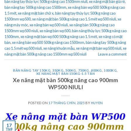
bàn nâng tay thủy lực 500kg nâng cao 1500mm niuli
,
xe nâng mặt bàn giá rẻ
,
bàn nâng tay 500kg nâng cao 1500mm
,
xe nâng bàn wp500 500kg nâng cao
1.5 mét
,
xe nâng mặt bàn chữ x
,
bàn nâng tay thủy lực 500kg nâng cao
1500mm wp500
,
xe nâng mặt bàn 500kg nâng cao 1.5 mét wp500 niuli
,
xe
nâng máy móc
,
xe nâng bàn wp500 niuli
,
xe nâng bàn 500kg nâng cao
1500mm wp500 niuli
,
xe nâng bàn wp500
,
bàn nâng thủy lực 500kg nâng cao
1500mm
,
xe nâng mặt bàn wp500 500kg nâng cao 1.5 mét
,
xe nâng có mặt
bàn
,
xe nâng bàn wp500 500kg nâng cao 1500mm
,
bàn nâng tay 500kg nâng
cao 1.5 mét wp500 niuli
,
xe nâng khuôn mẫu
,
xe nâng mặt bàn wp500 niuli
,
xe
nâng mặt bàn 500kg nâng cao 1500mm wp500 niuli
Leave a comment
BÀN NÂNG TAY 150KG, 350KG, 500KG, 750KG, 800KG, 1000KG
,
XE NÂNG MẶT BÀN 150KG-1.5 TẤN
Xe nâng mặt bàn 500kg nâng cao 900mm
WP500 NIULI
POSTED ON
17 THÁNG CHÍN, 2025
BY
HUYEN
17
Th9