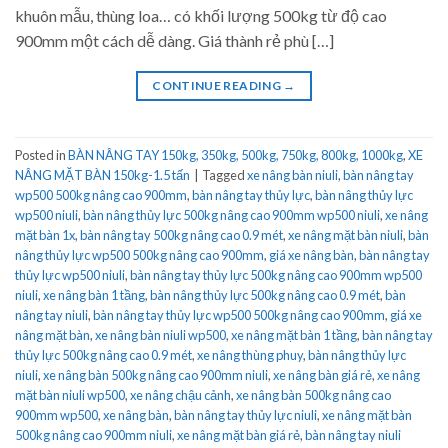
khuôn mẫu, thùng loa… có khối lượng 500kg từ độ cao
900mm một cách dễ dàng. Giá thành rẻ phù […]
CONTINUE READING
→
Posted in
BÀN NÂNG TAY 150kg, 350kg, 500kg, 750kg, 800kg, 1000kg
,
XE
NÂNG MẶT BÀN 150kg-1.5 tấn
|
Tagged
xe nâng bàn niuli
,
bàn nâng tay
wp500 500kg nâng cao 900mm
,
bàn nâng tay thủy lực
,
bàn nâng thủy lực
wp500 niuli
,
bàn nâng thủy lực 500kg nâng cao 900mm wp500 niuli
,
xe nâng
mặt bàn 1x
,
bàn nâng tay 500kg nâng cao 0.9 mét
,
xe nâng mặt bàn niuli
,
bàn
nâng thủy lực wp500 500kg nâng cao 900mm
,
giá xe nâng bàn
,
bàn nâng tay
thủy lực wp500 niuli
,
bàn nâng tay thủy lực 500kg nâng cao 900mm wp500
niuli
,
xe nâng bàn 1 tầng
,
bàn nâng thủy lực 500kg nâng cao 0.9 mét
,
bàn
nâng tay niuli
,
bàn nâng tay thủy lực wp500 500kg nâng cao 900mm
,
giá xe
nâng mặt bàn
,
xe nâng bàn niuli wp500
,
xe nâng mặt bàn 1 tầng
,
bàn nâng tay
thủy lực 500kg nâng cao 0.9 mét
,
xe nâng thùng phuy
,
bàn nâng thủy lực
niuli
,
xe nâng bàn 500kg nâng cao 900mm niuli
,
xe nâng bàn giá rẻ
,
xe nâng
mặt bàn niuli wp500
,
xe nâng chậu cảnh
,
xe nâng bàn 500kg nâng cao
900mm wp500
,
xe nâng bàn
,
bàn nâng tay thủy lực niuli
,
xe nâng mặt bàn
500kg nâng cao 900mm niuli
,
xe nâng mặt bàn giá rẻ
,
bàn nâng tay niuli