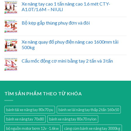
Xe nâng tay cao 1 tấn nâng cao 1.6 mét CTY-
A1.0T/1.6M – NIULI
Bộ kẹp gắp thùng phuy đơn và đôi
Xe nâng quay đổ phuy điện nâng cao 1600mm tải
500kg
Cẩu mốc động cơ mini bằng tay 2 tấn và 3 tấn
TÌM SẢN PHẨM THEO TỪ KHÓA
bánh tải xe nâng tay 80x70 pu
bánh xe lái nâng tay thấp 2 tấn 160x50
bánh xe nâng tay 70x80
bánh xe nâng tay 80x70 nylon
bộ nguồn motor bơm 12v -1.6kw
càng cùm bánh xe nâng tay 3000kg