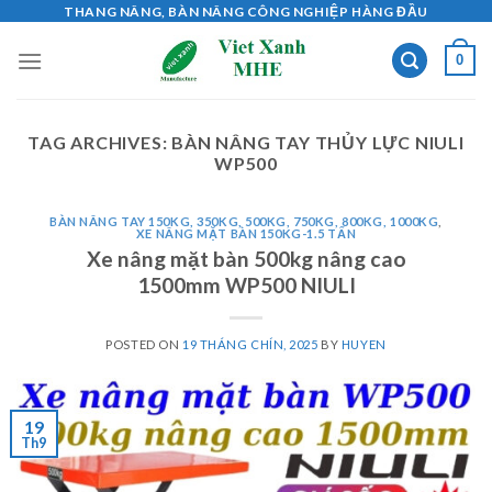
Skip
THANG NÂNG, BÀN NÂNG CÔNG NGHIỆP HÀNG ĐẦU
to
0
content
TAG ARCHIVES:
BÀN NÂNG TAY THỦY LỰC NIULI
WP500
BÀN NÂNG TAY 150KG, 350KG, 500KG, 750KG, 800KG, 1000KG
,
XE NÂNG MẶT BÀN 150KG-1.5 TẤN
Xe nâng mặt bàn 500kg nâng cao
1500mm WP500 NIULI
POSTED ON
19 THÁNG CHÍN, 2025
BY
HUYEN
19
Th9