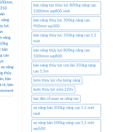
 1500mm
,
bàn nâng tay thủy lực 800kg nâng cao
p350
1000mm wp800 niuli
bàn
e nâng
bàn nâng thủy lực 300kg nâng cao
ủy lực
900mm wp300
àn
bàn nâng thủy lực 350kg nâng cao 1.5
n nâng
mét
350kg
t bàn
bàn nâng thủy lực 800kg nâng cao
g cao
1000mm wp800
lực
bàn nâng thủy lực con lăn 350kg nâng
,
xe nâng
cao 1.5m
ng thủy
àn
,
bàn
bơm thủy lực cho bửng nâng
á rẻ
,
bàn
bơm thủy lực mini 220v
comment
bạc đạn cổ xoay xe nâng tay
xe nâng bàn 350kg nâng cao 1.5 mét
niuli
xe nâng bàn 500kg nâng cao 1.5 mét
wp500