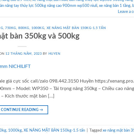
àn nâng tay thủy lực 500kg nâng cao 900mm wp500 niuli
,
xe nâng bàn 1 tầng
,
Leave a 
G, 750KG, 800KG, 1000KG
,
XE NÂNG MẶT BÀN 150KG-1.5 TẤN
ặt bàn 350kg và 500kg
 ON
12 THÁNG NĂM, 2023
BY
HUYEN
le giá cực sốc call/zalo 098.442.3150 Huyền https://xenang.pro
00mm – Model: WP350 – Tải trọng nâng 350kg – Chiều cao nâng
– Kích thước mặt bàn […]
CONTINUE READING
→
0kg, 1000kg
,
XE NÂNG MẶT BÀN 150kg-1.5 tấn
|
Tagged
xe nâng mặt bàn 