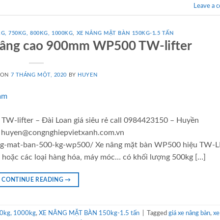
Leave a 
G, 750KG, 800KG, 1000KG
,
XE NÂNG MẶT BÀN 150KG-1.5 TẤN
nâng cao 900mm WP500 TW-lifter
 ON
7 THÁNG MỘT, 2020
BY
HUYEN
-lifter – Đài Loan giá siêu rẻ call 0984423150 – Huyền
l: huyen@congnghiepvietxanh.com.vn
ang-mat-ban-500-kg-wp500/ Xe nâng mặt bàn WP500 hiệu TW-L
 hoặc các loại hàng hóa, máy móc… có khối lượng 500kg […]
CONTINUE READING
→
0kg, 1000kg
,
XE NÂNG MẶT BÀN 150kg-1.5 tấn
|
Tagged
giá xe nâng bàn
,
xe