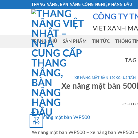
Skip
THANG NÂNG, BÀN NÂNG CÔNG NGHIỆP HÀNG ĐẦU
to
CÔNG TY T
content
VIET XANH M
TRANG CHỦ
SẢN PHẨM
TIN TỨC
THÔNG TI
TAG
XE NÂNG MẶT BÀN 150KG-1.5 TẤN
,
Xe nâng mặt bàn 50
POSTED
17
Th9
Xe nâng mặt bàn WP500 – xe nâng bàn WP500 – b