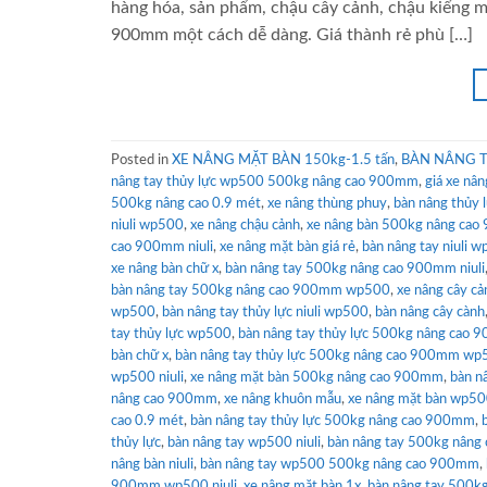
hàng hóa, sản phẩm, chậu cây cảnh, chậu kiểng 
900mm một cách dễ dàng. Giá thành rẻ phù […]
Posted in
XE NÂNG MẶT BÀN 150kg-1.5 tấn
,
BÀN NÂNG TA
nâng tay thủy lực wp500 500kg nâng cao 900mm
,
giá xe nâ
500kg nâng cao 0.9 mét
,
xe nâng thùng phuy
,
bàn nâng thủy l
niuli wp500
,
xe nâng chậu cảnh
,
xe nâng bàn 500kg nâng ca
cao 900mm niuli
,
xe nâng mặt bàn giá rẻ
,
bàn nâng tay niuli 
xe nâng bàn chữ x
,
bàn nâng tay 500kg nâng cao 900mm niuli
bàn nâng tay 500kg nâng cao 900mm wp500
,
xe nâng cây cả
wp500
,
bàn nâng tay thủy lực niuli wp500
,
bàn nâng cây cành
tay thủy lực wp500
,
bàn nâng tay thủy lực 500kg nâng cao 9
bàn chữ x
,
bàn nâng tay thủy lực 500kg nâng cao 900mm wp
wp500 niuli
,
xe nâng mặt bàn 500kg nâng cao 900mm
,
bàn n
nâng cao 900mm
,
xe nâng khuôn mẫu
,
xe nâng mặt bàn wp500
cao 0.9 mét
,
bàn nâng tay thủy lực 500kg nâng cao 900mm
,
thủy lực
,
bàn nâng tay wp500 niuli
,
bàn nâng tay 500kg nâng
nâng bàn niuli
,
bàn nâng tay wp500 500kg nâng cao 900mm
,
900mm wp500 niuli
,
xe nâng mặt bàn 1x
,
bàn nâng tay 500kg