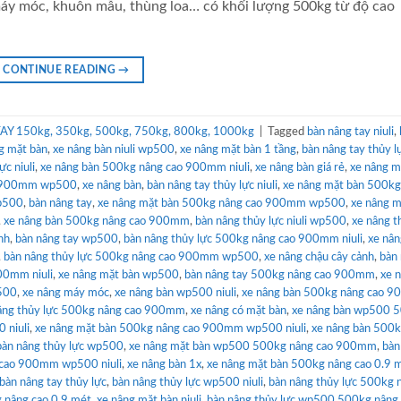
máy móc, khuôn mẫu, thùng loa… có khối lượng 500kg từ độ cao
CONTINUE READING
→
Y 150kg, 350kg, 500kg, 750kg, 800kg, 1000kg
|
Tagged
bàn nâng tay niuli
,
ng mặt bàn
,
xe nâng bàn niuli wp500
,
xe nâng mặt bàn 1 tầng
,
bàn nâng tay thủy l
ực niuli
,
xe nâng bàn 500kg nâng cao 900mm niuli
,
xe nâng bàn giá rẻ
,
xe nâng m
o 900mm wp500
,
xe nâng bàn
,
bàn nâng tay thủy lực niuli
,
xe nâng mặt bàn 500kg
wp500
,
bàn nâng tay
,
xe nâng mặt bàn 500kg nâng cao 900mm wp500
,
xe nâng m
,
xe nâng bàn 500kg nâng cao 900mm
,
bàn nâng thủy lực niuli wp500
,
xe nâng t
nh
,
bàn nâng tay wp500
,
bàn nâng thủy lực 500kg nâng cao 900mm niuli
,
xe nân
,
bàn nâng thủy lực 500kg nâng cao 900mm wp500
,
xe nâng chậu cây cảnh
,
bàn
00mm niuli
,
xe nâng mặt bàn wp500
,
bàn nâng tay 500kg nâng cao 900mm
,
xe 
500
,
xe nâng máy móc
,
xe nâng bàn wp500 niuli
,
xe nâng bàn 500kg nâng cao 
âng thủy lực 500kg nâng cao 900mm
,
xe nâng có mặt bàn
,
xe nâng bàn wp500 
 niuli
,
xe nâng mặt bàn 500kg nâng cao 900mm wp500 niuli
,
xe nâng bàn 500k
bàn nâng thủy lực wp500
,
xe nâng mặt bàn wp500 500kg nâng cao 900mm
,
bàn
 cao 900mm wp500 niuli
,
xe nâng bàn 1x
,
xe nâng mặt bàn 500kg nâng cao 0.9 
bàn nâng tay thủy lực
,
bàn nâng thủy lực wp500 niuli
,
bàn nâng thủy lực 500kg 
 nâng cao 0.9 mét
,
xe nâng mặt bàn niuli
,
bàn nâng thủy lực wp500 500kg nâng