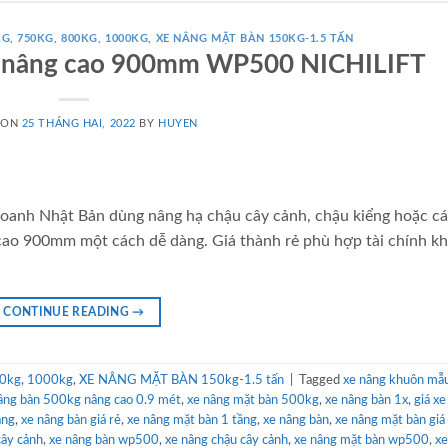
G, 750KG, 800KG, 1000KG
,
XE NÂNG MẶT BÀN 150KG-1.5 TẤN
g nâng cao 900mm WP500 NICHILIFT
 ON
25 THÁNG HAI, 2022
BY
HUYEN
oanh Nhật Bản dùng nâng hạ chậu cây cảnh, chậu kiểng hoặc các
ao 900mm một cách dễ dàng. Giá thành rẻ phù hợp tài chính k
CONTINUE READING
→
0kg, 1000kg
,
XE NÂNG MẶT BÀN 150kg-1.5 tấn
|
Tagged
xe nâng khuôn mẫ
âng bàn 500kg nâng cao 0.9 mét
,
xe nâng mặt bàn 500kg
,
xe nâng bàn 1x
,
giá xe
ầng
,
xe nâng bàn giá rẻ
,
xe nâng mặt bàn 1 tầng
,
xe nâng bàn
,
xe nâng mặt bàn giá
cây cảnh
,
xe nâng bàn wp500
,
xe nâng chậu cây cảnh
,
xe nâng mặt bàn wp500
,
xe