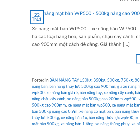
POSTED ON
22
Th11
Xe nâng mặt bàn WP500 – xe nâng bàn WP500 – 
hạ các loại hàng hóa, sản phẩm, chậu cây cảnh, 
cao 900mm một cách dễ dàng. Giá thành […]
Posted in
BÀN NÂNG TAY 150kg, 350kg, 500kg, 750kg, 80
nâng bàn
,
bàn nâng thủy lực 500kg cao 900mm
,
giá xe nâng 
wp500
,
xe nâng bàn giá rẻ
,
bàn nâng tay
,
xe nâng cây cảnh
,
bà
nâng chậu cây cảnh
,
xe nâng bàn 500kg cao 900mm wp500
,
500kg cao 900mm
,
xe nâng mặt bàn wp500
,
xe nâng mặt bàn
bàn 500kg nâng cao 0.9m
,
xe nâng có mặt bàn
,
bàn nâng thủy
thủy lực 500kg
,
xe nâng bàn 1x
,
bàn nâng thủy lực wp500
,
xe
mặt bàn 500kg
,
xe nâng bàn 1 tầng
,
xe nâng thùng phuy
,
xe n