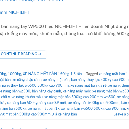
22 THÁNG MƯỜI MỘT, 2022
BY
HUYEN
bàn nâng tay WP500 hiệu NICHI-LIFT – liên doanh Nhật dùng 
chậu kiểng máy móc, khuôn mẫu, thùng loa… có khối lượng 500kg
CONTINUE READING
→
0kg, 1000kg
,
XE NÂNG MẶT BÀN 150kg-1.5 tấn
|
Tagged
xe nâng mặt bàn 1
mặt bàn
,
xe nâng chậu cảnh
,
xe nâng mặt bàn
,
bàn nâng thủy lực 500kg cao 900
n nâng thủy lực wp500 500kg cao 900mm
,
xe nâng mặt bàn giá rẻ
,
xe nâng thùn
xe nâng bàn wp500
,
bàn nâng cây cành
,
xe nâng máy móc
,
xe nâng mặt bàn wp5
 chữ x
,
xe nâng khuôn mẫu
,
xe nâng mặt bàn 500kg cao 900mm wp500
,
xe nân
 lực
,
xe nâng bàn 500kg nâng cao 0.9 mét
,
xe nâng bàn 500kg cao 900mm
,
bàn 
 nâng bàn 500kg
,
xe nâng mặt bàn 1x
,
xe nâng bàn wp500 500kg cao 900mm
,
x
âng mặt bàn 500kg cao 900mm
,
giá xe nâng bàn
Leave a 