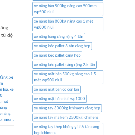
xe nâng bàn 500kg nâng cao 900mm
wp500 niuli
xe nâng bàn 800kg nâng cao 1 mét
nâng
wp800 niuli
 từ độ
xe nâng hàng càng rộng 4 tấn
xe nâng kéo pallet 3 tấn càng hẹp
xe nâng kéo pallet càng hẹp
xe nâng kéo pallet càng rộng 2.5 tấn
xe nâng mặt bàn 500kg nâng cao 1.5
 tầng
,
xe
mét wp500 niuli
mm
g loa
,
xe
xe nâng mặt bàn có con lăn
00
xe nâng mặt bàn niuli wp1000
g mặt
nâng
xe nâng tay 3000kg ichimens càng hẹp
e nâng
xe nâng tay mạ kẽm 2500kg ichimens
comment
xe nâng tay thép không gỉ 2.5 tấn càng
hẹp ichimens