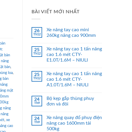
BÀI VIẾT MỚI NHẤT
Xe nâng tay cao mini
26
Th12
260kg nâng cao 900mm
bàn
Xe nâng tay cao 1 tấn nâng
ực
25
Th12
cao 1.6 mét CTY-
ặt bàn
E1.0T/1.6M – NIULI
 nâng
ặt bàn
,
hùng loa
,
Xe nâng tay cao 1 tấn nâng
25
Th12
g bàn
cao 1.6 mét CTY-
A1.0T/1.6M – NIULI
 nâng
nâng mặt
900mm
Bộ kẹp gắp thùng phuy
24
500kg
Th9
đơn và đôi
g nâng
 nâng
Xe nâng quay đổ phuy điện
24
mét
,
xe
Th9
nâng cao 1600mm tải
nâng cao
500kg
 cao