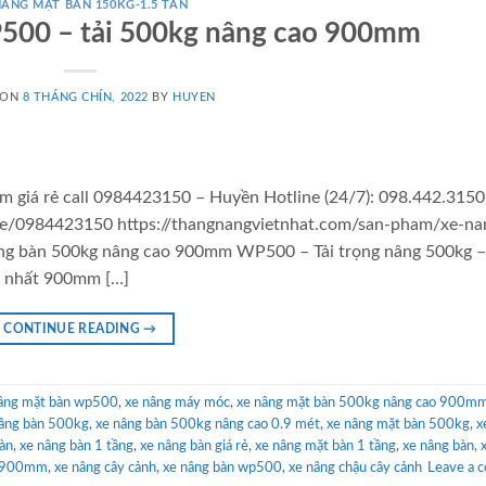
NÂNG MẶT BÀN 150KG-1.5 TẤN
500 – tải 500kg nâng cao 900mm
 ON
8 THÁNG CHÍN, 2022
BY
HUYEN
giá rẻ call 0984423150 – Huyền Hotline (24/7): 098.442.3150
.me/0984423150 https://thangnangvietnhat.com/san-pham/xe-na
 bàn 500kg nâng cao 900mm WP500 – Tải trọng nâng 500kg –
o nhất 900mm […]
CONTINUE READING
→
âng mặt bàn wp500
,
xe nâng máy móc
,
xe nâng mặt bàn 500kg nâng cao 900m
nâng bàn 500kg
,
xe nâng bàn 500kg nâng cao 0.9 mét
,
xe nâng mặt bàn 500kg
,
x
bàn
,
xe nâng bàn 1 tầng
,
xe nâng bàn giá rẻ
,
xe nâng mặt bàn 1 tầng
,
xe nâng bàn
,
o 900mm
,
xe nâng cây cảnh
,
xe nâng bàn wp500
,
xe nâng chậu cây cảnh
Leave a 