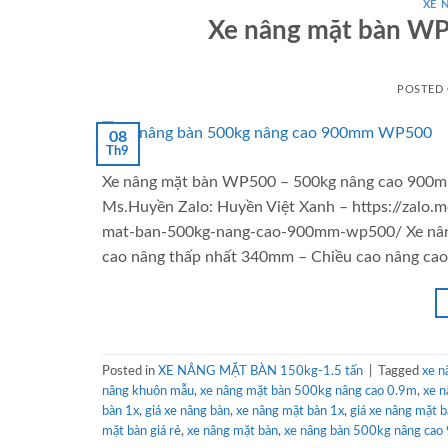
XE 
Xe nâng mặt bàn WP
POSTED
08
Th9
Xe nâng mặt bàn WP500 – 500kg nâng cao 900mm 
Ms.Huyền Zalo: Huyền Việt Xanh – https://zalo
mat-ban-500kg-nang-cao-900mm-wp500/ Xe nâng
cao nâng thấp nhất 340mm – Chiều cao nâng ca
Posted in
XE NÂNG MẶT BÀN 150kg-1.5 tấn
|
Tagged
xe n
nâng khuôn mẫu
,
xe nâng mặt bàn 500kg nâng cao 0.9m
,
xe 
bàn 1x
,
giá xe nâng bàn
,
xe nâng mặt bàn 1x
,
giá xe nâng mặt 
mặt bàn giá rẻ
,
xe nâng mặt bàn
,
xe nâng bàn 500kg nâng ca