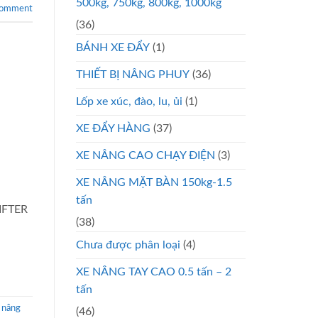
500kg, 750kg, 800kg, 1000kg
comment
(36)
BÁNH XE ĐẨY
(1)
THIẾT BỊ NÂNG PHUY
(36)
Lốp xe xúc, đào, lu, ủi
(1)
XE ĐẨY HÀNG
(37)
XE NÂNG CAO CHẠY ĐIỆN
(3)
XE NÂNG MẶT BÀN 150kg-1.5
tấn
IFTER
(38)
Chưa được phân loại
(4)
XE NÂNG TAY CAO 0.5 tấn – 2
tấn
 nâng
(46)