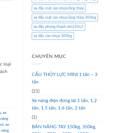
xe đẩy mặt sàn nhựa lồng thép
xe đẩy mặt sàn nhựa lồng thép 300kg
xe đẩy phong thạnh xth250s2
xe đẩy sàn nhựa 300kg
CHUYÊN MỤC
 loại
hách
CẨU THỦY LỰC MINI 1 tấn – 3
tấn
(21)
Xe nâng điện đứng lái 1 tấn, 1.2
tấn, 1.5 tấn, 1.6 tấn, 2 tấn
u
,
xe
(1)
 nâng
 rẻ
,
xe
BÀN NÂNG TAY 150kg, 350kg,
 nâng