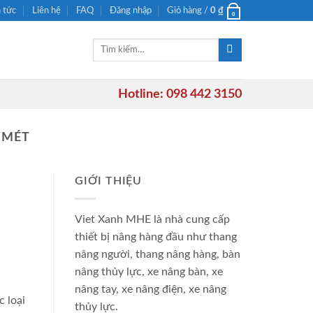
n tức
Liên hệ
FAQ
Đăng nhập
Giỏ hàng /
0
₫
0
Tìm
kiếm:
Hotline: 098 442 3150
 MÉT
GIỚI THIỆU
Viet Xanh MHE là nhà cung cấp
thiết bị nâng hàng đầu như thang
nâng người, thang nâng hàng, bàn
nâng thủy lực, xe nâng bàn, xe
nâng tay, xe nâng điện, xe nâng
 loại
thủy lực.