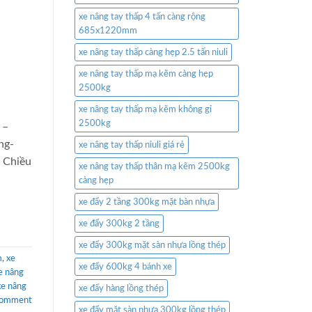
xe nâng tay thấp 4 tấn càng rộng
685x1220mm
xe nâng tay thấp càng hẹp 2.5 tấn niuli
xe nâng tay thấp mạ kẽm càng hẹp
2500kg
xe nâng tay thấp mạ kẽm không gỉ
2500kg
 –
ng-
xe nâng tay thấp niuli giá rẻ
 Chiều
xe nâng tay thấp thân mạ kẽm 2500kg
càng hẹp
xe đẩy 2 tầng 300kg mặt bàn nhựa
xe đẩy 300kg 2 tầng
xe đẩy 300kg mặt sàn nhựa lồng thép
m
,
xe
xe đẩy 600kg 4 bánh xe
e nâng
xe nâng
xe đẩy hàng lồng thép
comment
xe đẩy mặt sàn nhựa 300kg lồng thép