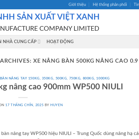
Giới thiệu
Hệ thống phân phối
Ti
NHH SẢN XUẤT VIỆT XANH
ANUFACTURE COMPANY LIMITED
N NHÀ CUNG CẤP
HOẠT ĐỘNG
 ARCHIVES:
XE NÂNG BÀN 500KG NÂNG CAO 0.9
BÀN NÂNG TAY 150KG, 350KG, 500KG, 750KG, 800KG, 1000KG
0kg nâng cao 900mm WP500 NIULI
 ON
17 THÁNG CHÍN, 2025
BY
HUYEN
àn nâng tay WP500 hiệu NIULI – Trung Quốc dùng nâng hạ các