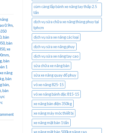
cùm càng lắp bánh xe nâng tay thấp 2.5
tấn
 nâng
dịch vụ sửa chữa xe nâng thùng phuy tại
cao 0.9m
,
tphcm
p350
0
,
bàn
dịch vụ sửa xe nâng các loại
350
,
bàn
dịch vụ sửa xe nâng phuy
350
,
xe
900mm
,
dịch vụ sửa xe nâng tay cao
g
,
bàn
sửa chữa xe nâng bàn
bàn 1
 xe nâng
sửa xe nâng quay đổ phuy
0kg
,
bàn
g bàn
,
vỏ xe nâng 825-15
ẻ
,
bàn
vỏ xe nâng bánh đặc 815-15
lực
ực
xe nâng bàn điện 350kg
xe nâng máy móc thiết bị
 comment
xe nâng mặt bàn 1 tấn
xe nâng mặt bàn 500kg nâng cao