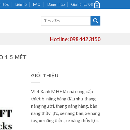
in tức
Liên hệ
FAQ
Đăng nhập
Giỏ hàng /
0
₫
0
Tìm
kiếm:
Hotline: 098 442 3150
 1.5 MÉT
GIỚI THIỆU
Viet Xanh MHE là nhà cung cấp
thiết bị nâng hàng đầu như thang
nâng người, thang nâng hàng, bàn
nâng thủy lực, xe nâng bàn, xe nâng
tay, xe nâng điện, xe nâng thủy lực.