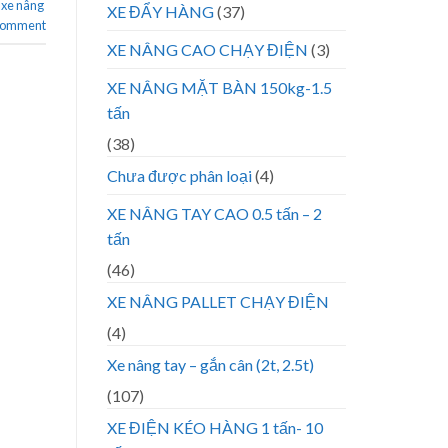
,
xe nâng
XE ĐẨY HÀNG
(37)
 comment
XE NÂNG CAO CHẠY ĐIỆN
(3)
XE NÂNG MẶT BÀN 150kg-1.5
tấn
(38)
Chưa được phân loại
(4)
XE NÂNG TAY CAO 0.5 tấn – 2
tấn
(46)
XE NÂNG PALLET CHẠY ĐIỆN
(4)
Xe nâng tay – gắn cân (2t, 2.5t)
(107)
XE ĐIỆN KÉO HÀNG 1 tấn- 10