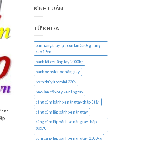
BÌNH LUẬN
TỪ KHÓA
bàn nâng thủy lực con lăn 350kg nâng
cao 1.5m
bánh lái xe nâng tay 2000kg
bánh xe nylon xe nâng tay
bơm thủy lực mini 220v
bạc đạn cổ xoay xe nâng tay
càng cùm bánh xe nâng tay thấp 3 tấn
/xe-
càng cùm lắp bánh xe nâng tay
hấp
càng cùm lắp bánh xe nâng tay thấp
80x70
cùm càng lắp bánh xe nâng tay 2500kg