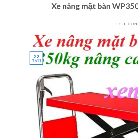
Xe nâng mặt bàn WP350 
POSTED ON
22
Th11