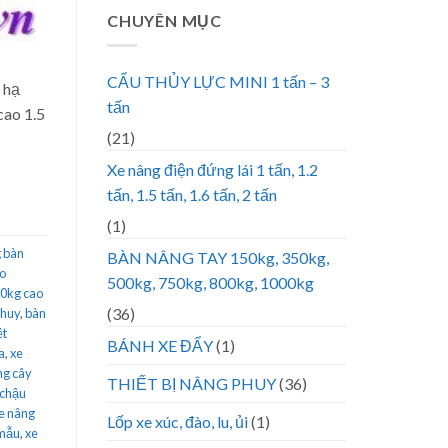
CHUYÊN MỤC
CẨU THỦY LỰC MINI 1 tấn – 3
 hạ
tấn
cao 1.5
(21)
Xe nâng điện đứng lái 1 tấn, 1.2
tấn, 1.5 tấn, 1.6 tấn, 2 tấn
(1)
 bàn
BÀN NÂNG TAY 150kg, 350kg,
ao
500kg, 750kg, 800kg, 1000kg
50kg cao
(36)
phuy
,
bàn
ét
BÁNH XE ĐẨY
(1)
a
,
xe
ng cây
THIẾT BỊ NÂNG PHUY
(36)
 chậu
e nâng
Lốp xe xúc, đào, lu, ủi
(1)
 mẫu
,
xe