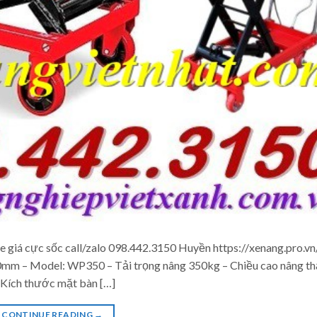
e giá cực sốc call/zalo 098.442.3150 Huyền https://xenang.pro.vn
0mm – Model: WP350 – Tải trọng nâng 350kg – Chiều cao nâng t
Kích thước mặt bàn […]
CONTINUE READING
→