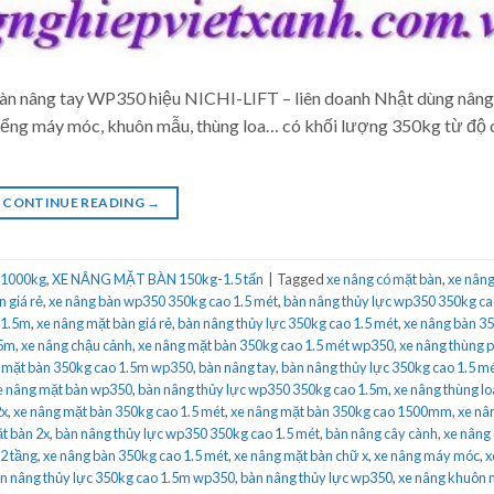
n nâng tay WP350 hiệu NICHI-LIFT – liên doanh Nhật dùng nâng
kiểng máy móc, khuôn mẫu, thùng loa… có khối lượng 350kg từ độ 
CONTINUE READING
→
 1000kg
,
XE NÂNG MẶT BÀN 150kg-1.5 tấn
|
Tagged
xe nâng có mặt bàn
,
xe nâng
n giá rẻ
,
xe nâng bàn wp350 350kg cao 1.5 mét
,
bàn nâng thủy lực wp350 350kg c
 1.5m
,
xe nâng mặt bàn giá rẻ
,
bàn nâng thủy lực 350kg cao 1.5 mét
,
xe nâng bàn 3
.5m
,
xe nâng chậu cảnh
,
xe nâng mặt bàn 350kg cao 1.5 mét wp350
,
xe nâng thùng 
 mặt bàn 350kg cao 1.5m wp350
,
bàn nâng tay
,
bàn nâng thủy lực 350kg cao 1.5 m
e nâng mặt bàn wp350
,
bàn nâng thủy lực wp350 350kg cao 1.5m
,
xe nâng thùng lo
2x
,
xe nâng mặt bàn 350kg cao 1.5 mét
,
xe nâng mặt bàn 350kg cao 1500mm
,
xe nâ
t bàn 2x
,
bàn nâng thủy lực wp350 350kg cao 1.5 mét
,
bàn nâng cây cành
,
xe nâng
2 tầng
,
xe nâng bàn 350kg cao 1.5 mét
,
xe nâng mặt bàn chữ x
,
xe nâng máy móc
,
x
n nâng thủy lực 350kg cao 1.5m wp350
,
bàn nâng thủy lực wp350
,
xe nâng khuôn