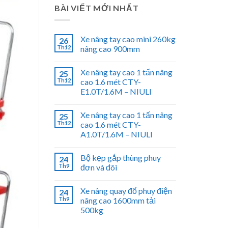
BÀI VIẾT MỚI NHẤT
Xe nâng tay cao mini 260kg
26
Th12
nâng cao 900mm
Xe nâng tay cao 1 tấn nâng
25
Th12
cao 1.6 mét CTY-
E1.0T/1.6M – NIULI
Xe nâng tay cao 1 tấn nâng
25
Th12
cao 1.6 mét CTY-
A1.0T/1.6M – NIULI
Bộ kẹp gắp thùng phuy
24
Th9
đơn và đôi
Xe nâng quay đổ phuy điện
24
Th9
nâng cao 1600mm tải
500kg