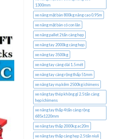
1300mm
xe nâng mặt bàn 800kg nâng cao 0.95m
xe nâng mặt bàn có con lăn
xe nâng pallet 2 tấn càng hẹp
xe nâng tay 2000kg càng hẹp
xe nâng tay 3500kg
xe nâng tay càng dài 1.5 mét
xe nâng tay càng rộng thấp 51mm
xe nâng tay mạ kẽm 2500kg ichimens
xe nâng tay thép không gỉ 2.5 tấn càng
hẹp ichimens
xe nâng tay thấp 4 tấn càng rộng
685x1220mm
xe nâng tay thấp 2000kg ac20m
xe nâng tay thấp càng hẹp 2.5 tấn niuli