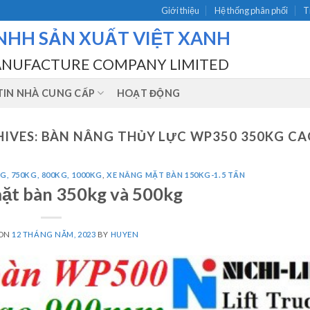
Giới thiệu
Hệ thống phân phối
T
NHH SẢN XUẤT VIỆT XANH
ANUFACTURE COMPANY LIMITED
IN NHÀ CUNG CẤP
HOẠT ĐỘNG
HIVES:
BÀN NÂNG THỦY LỰC WP350 350KG CAO
G, 750KG, 800KG, 1000KG
,
XE NÂNG MẶT BÀN 150KG-1.5 TẤN
ặt bàn 350kg và 500kg
 ON
12 THÁNG NĂM, 2023
BY
HUYEN