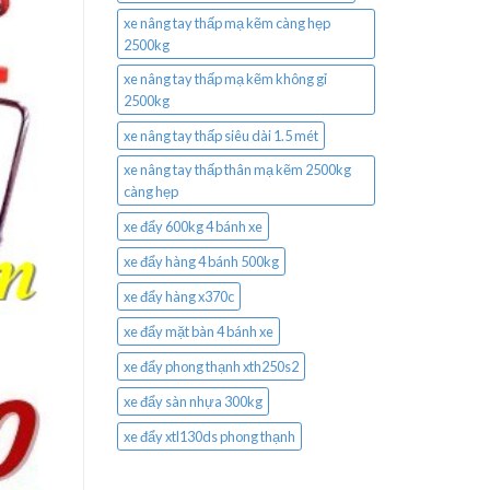
xe nâng tay thấp mạ kẽm càng hẹp
2500kg
xe nâng tay thấp mạ kẽm không gỉ
2500kg
xe nâng tay thấp siêu dài 1.5 mét
xe nâng tay thấp thân mạ kẽm 2500kg
càng hẹp
xe đẩy 600kg 4 bánh xe
xe đẩy hàng 4 bánh 500kg
xe đẩy hàng x370c
xe đẩy mặt bàn 4 bánh xe
xe đẩy phong thạnh xth250s2
xe đẩy sàn nhựa 300kg
xe đẩy xtl130ds phong thạnh