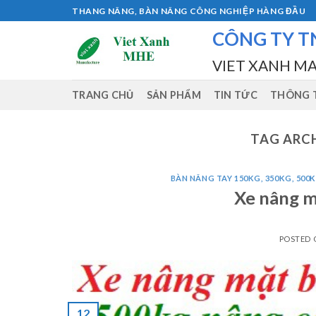
Skip
THANG NÂNG, BÀN NÂNG CÔNG NGHIỆP HÀNG ĐẦU
to
CÔNG TY T
content
VIET XANH M
TRANG CHỦ
SẢN PHẨM
TIN TỨC
THÔNG T
TAG ARC
BÀN NÂNG TAY 150KG, 350KG, 500K
Xe nâng m
POSTED
12