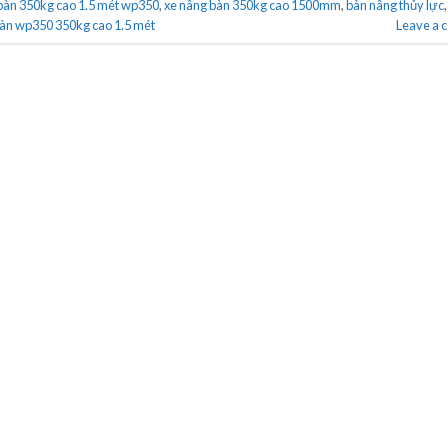
bàn 350kg cao 1.5 mét wp350
,
xe nâng bàn 350kg cao 1500mm
,
bàn nâng thủy lực
bàn wp350 350kg cao 1.5 mét
Leave a