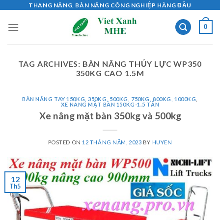
Skip
THANG NÂNG, BÀN NÂNG CÔNG NGHIỆP HÀNG ĐẦU
to
0
content
TAG ARCHIVES:
BÀN NÂNG THỦY LỰC WP350
350KG CAO 1.5M
BÀN NÂNG TAY 150KG, 350KG, 500KG, 750KG, 800KG, 1000KG
,
XE NÂNG MẶT BÀN 150KG-1.5 TẤN
Xe nâng mặt bàn 350kg và 500kg
POSTED ON
12 THÁNG NĂM, 2023
BY
HUYEN
12
Th5