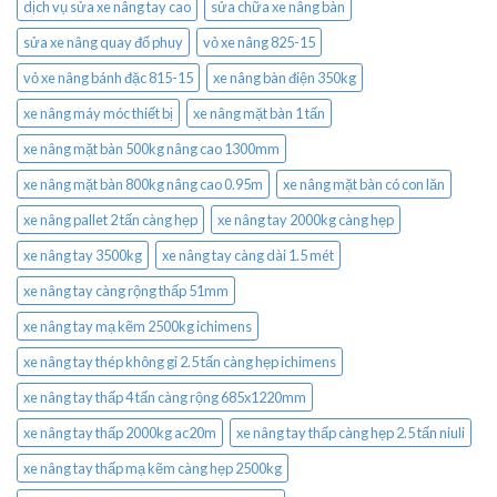
dịch vụ sửa xe nâng tay cao
sửa chữa xe nâng bàn
sửa xe nâng quay đổ phuy
vỏ xe nâng 825-15
vỏ xe nâng bánh đặc 815-15
xe nâng bàn điện 350kg
xe nâng máy móc thiết bị
xe nâng mặt bàn 1 tấn
xe nâng mặt bàn 500kg nâng cao 1300mm
xe nâng mặt bàn 800kg nâng cao 0.95m
xe nâng mặt bàn có con lăn
xe nâng pallet 2 tấn càng hẹp
xe nâng tay 2000kg càng hẹp
xe nâng tay 3500kg
xe nâng tay càng dài 1.5 mét
xe nâng tay càng rộng thấp 51mm
xe nâng tay mạ kẽm 2500kg ichimens
xe nâng tay thép không gỉ 2.5 tấn càng hẹp ichimens
xe nâng tay thấp 4 tấn càng rộng 685x1220mm
xe nâng tay thấp 2000kg ac20m
xe nâng tay thấp càng hẹp 2.5 tấn niuli
xe nâng tay thấp mạ kẽm càng hẹp 2500kg