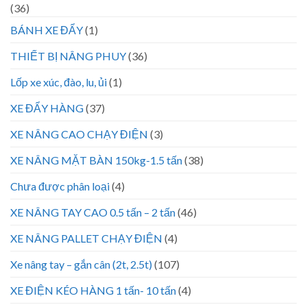
(36)
BÁNH XE ĐẨY
(1)
THIẾT BỊ NÂNG PHUY
(36)
Lốp xe xúc, đào, lu, ủi
(1)
XE ĐẨY HÀNG
(37)
XE NÂNG CAO CHẠY ĐIỆN
(3)
XE NÂNG MẶT BÀN 150kg-1.5 tấn
(38)
Chưa được phân loại
(4)
XE NÂNG TAY CAO 0.5 tấn – 2 tấn
(46)
XE NÂNG PALLET CHẠY ĐIỆN
(4)
Xe nâng tay – gắn cân (2t, 2.5t)
(107)
XE ĐIỆN KÉO HÀNG 1 tấn- 10 tấn
(4)