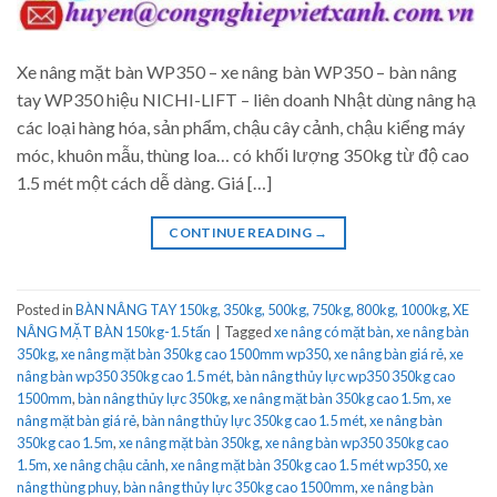
Xe nâng mặt bàn WP350 – xe nâng bàn WP350 – bàn nâng
tay WP350 hiệu NICHI-LIFT – liên doanh Nhật dùng nâng hạ
các loại hàng hóa, sản phẩm, chậu cây cảnh, chậu kiểng máy
móc, khuôn mẫu, thùng loa… có khối lượng 350kg từ độ cao
1.5 mét một cách dễ dàng. Giá […]
CONTINUE READING
→
Posted in
BÀN NÂNG TAY 150kg, 350kg, 500kg, 750kg, 800kg, 1000kg
,
XE
NÂNG MẶT BÀN 150kg-1.5 tấn
|
Tagged
xe nâng có mặt bàn
,
xe nâng bàn
350kg
,
xe nâng mặt bàn 350kg cao 1500mm wp350
,
xe nâng bàn giá rẻ
,
xe
nâng bàn wp350 350kg cao 1.5 mét
,
bàn nâng thủy lực wp350 350kg cao
1500mm
,
bàn nâng thủy lực 350kg
,
xe nâng mặt bàn 350kg cao 1.5m
,
xe
nâng mặt bàn giá rẻ
,
bàn nâng thủy lực 350kg cao 1.5 mét
,
xe nâng bàn
350kg cao 1.5m
,
xe nâng mặt bàn 350kg
,
xe nâng bàn wp350 350kg cao
1.5m
,
xe nâng chậu cảnh
,
xe nâng mặt bàn 350kg cao 1.5 mét wp350
,
xe
nâng thùng phuy
,
bàn nâng thủy lực 350kg cao 1500mm
,
xe nâng bàn