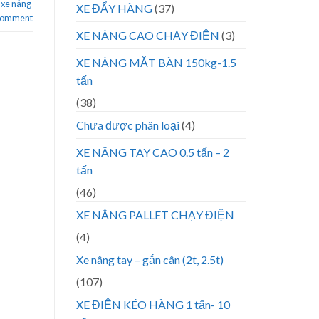
,
xe nâng
XE ĐẨY HÀNG
(37)
 comment
XE NÂNG CAO CHẠY ĐIỆN
(3)
XE NÂNG MẶT BÀN 150kg-1.5
tấn
(38)
Chưa được phân loại
(4)
XE NÂNG TAY CAO 0.5 tấn – 2
tấn
(46)
XE NÂNG PALLET CHẠY ĐIỆN
(4)
Xe nâng tay – gắn cân (2t, 2.5t)
(107)
XE ĐIỆN KÉO HÀNG 1 tấn- 10