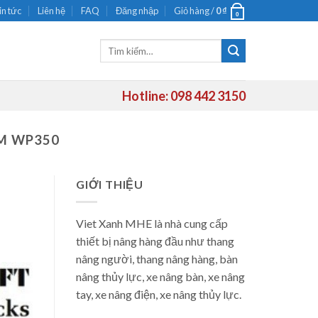
in tức
Liên hệ
FAQ
Đăng nhập
Giỏ hàng /
0
₫
0
Tìm
kiếm:
Hotline: 098 442 3150
M WP350
GIỚI THIỆU
Viet Xanh MHE là nhà cung cấp
thiết bị nâng hàng đầu như thang
nâng người, thang nâng hàng, bàn
nâng thủy lực, xe nâng bàn, xe nâng
tay, xe nâng điện, xe nâng thủy lực.