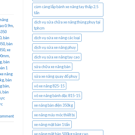
cùm càng lắp bánh xe nâng tay thấp 2.5
tấn
 nâng
dịch vụ sửa chữa xe nâng thùng phuy tại
cao 0.9m
,
tphcm
p350
0
,
bàn
dịch vụ sửa xe nâng các loại
350
,
bàn
dịch vụ sửa xe nâng phuy
350
,
xe
900mm
,
dịch vụ sửa xe nâng tay cao
g
,
bàn
sửa chữa xe nâng bàn
bàn 1
 xe nâng
sửa xe nâng quay đổ phuy
0kg
,
bàn
g bàn
,
vỏ xe nâng 825-15
ẻ
,
bàn
vỏ xe nâng bánh đặc 815-15
lực
ực
xe nâng bàn điện 350kg
xe nâng máy móc thiết bị
 comment
xe nâng mặt bàn 1 tấn
xe nâng mặt bàn 500kg nâng cao