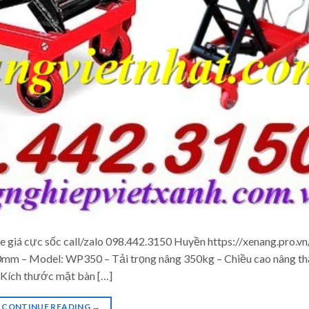
e giá cực sốc call/zalo 098.442.3150 Huyền https://xenang.pro.vn
0mm – Model: WP350 – Tải trọng nâng 350kg – Chiều cao nâng t
Kích thước mặt bàn […]
CONTINUE READING
→