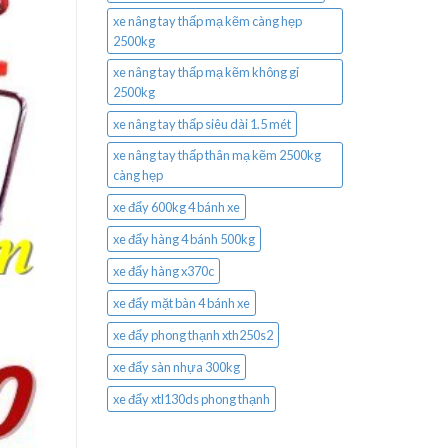
xe nâng tay thấp mạ kẽm càng hẹp
2500kg
xe nâng tay thấp mạ kẽm không gỉ
2500kg
xe nâng tay thấp siêu dài 1.5 mét
xe nâng tay thấp thân mạ kẽm 2500kg
càng hẹp
xe đẩy 600kg 4 bánh xe
xe đẩy hàng 4 bánh 500kg
xe đẩy hàng x370c
xe đẩy mặt bàn 4 bánh xe
xe đẩy phong thạnh xth250s2
xe đẩy sàn nhựa 300kg
xe đẩy xtl130ds phong thạnh