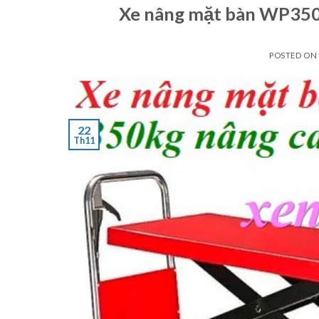
Xe nâng mặt bàn WP350 
POSTED ON
22
Th11