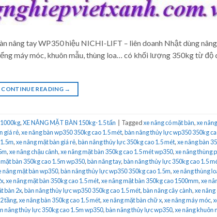
n nâng tay WP350 hiệu NICHI-LIFT – liên doanh Nhật dùng nâng
kiểng máy móc, khuôn mẫu, thùng loa… có khối lượng 350kg từ độ 
CONTINUE READING
→
 1000kg
,
XE NÂNG MẶT BÀN 150kg-1.5 tấn
|
Tagged
xe nâng có mặt bàn
,
xe nâng
n giá rẻ
,
xe nâng bàn wp350 350kg cao 1.5 mét
,
bàn nâng thủy lực wp350 350kg c
 1.5m
,
xe nâng mặt bàn giá rẻ
,
bàn nâng thủy lực 350kg cao 1.5 mét
,
xe nâng bàn 3
.5m
,
xe nâng chậu cảnh
,
xe nâng mặt bàn 350kg cao 1.5 mét wp350
,
xe nâng thùng 
 mặt bàn 350kg cao 1.5m wp350
,
bàn nâng tay
,
bàn nâng thủy lực 350kg cao 1.5 m
e nâng mặt bàn wp350
,
bàn nâng thủy lực wp350 350kg cao 1.5m
,
xe nâng thùng lo
2x
,
xe nâng mặt bàn 350kg cao 1.5 mét
,
xe nâng mặt bàn 350kg cao 1500mm
,
xe nâ
t bàn 2x
,
bàn nâng thủy lực wp350 350kg cao 1.5 mét
,
bàn nâng cây cành
,
xe nâng
2 tầng
,
xe nâng bàn 350kg cao 1.5 mét
,
xe nâng mặt bàn chữ x
,
xe nâng máy móc
,
x
n nâng thủy lực 350kg cao 1.5m wp350
,
bàn nâng thủy lực wp350
,
xe nâng khuôn