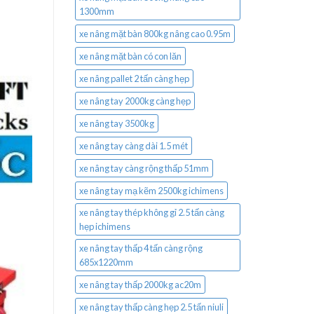
1300mm
xe nâng mặt bàn 800kg nâng cao 0.95m
xe nâng mặt bàn có con lăn
xe nâng pallet 2 tấn càng hẹp
xe nâng tay 2000kg càng hẹp
xe nâng tay 3500kg
xe nâng tay càng dài 1.5 mét
xe nâng tay càng rộng thấp 51mm
xe nâng tay mạ kẽm 2500kg ichimens
xe nâng tay thép không gỉ 2.5 tấn càng
hẹp ichimens
xe nâng tay thấp 4 tấn càng rộng
685x1220mm
xe nâng tay thấp 2000kg ac20m
xe nâng tay thấp càng hẹp 2.5 tấn niuli