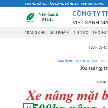
Skip
THANG NÂNG, BÀN NÂNG CÔNG NGHIỆP HÀNG ĐẦU
to
CÔNG TY T
content
VIET XANH M
TRANG CHỦ
SẢN PHẨM
TIN TỨC
THÔNG T
TAG ARC
BÀN NÂNG TAY 150KG, 350KG, 500K
Xe nâng m
POSTED
12