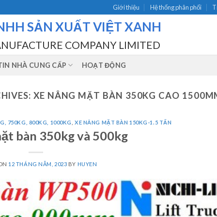
Giới thiệu
Hệ thống phân phối
T
NHH SẢN XUẤT VIỆT XANH
ANUFACTURE COMPANY LIMITED
IN NHÀ CUNG CẤP
HOẠT ĐỘNG
HIVES:
XE NÂNG MẶT BÀN 350KG CAO 1500M
G, 750KG, 800KG, 1000KG
,
XE NÂNG MẶT BÀN 150KG-1.5 TẤN
ặt bàn 350kg và 500kg
 ON
12 THÁNG NĂM, 2023
BY
HUYEN