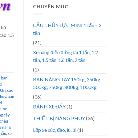
CHUYÊN MỤC
CẨU THỦY LỰC MINI 1 tấn – 3
 hạ
tấn
cao 1.5
(21)
Xe nâng điện đứng lái 1 tấn, 1.2
tấn, 1.5 tấn, 1.6 tấn, 2 tấn
(1)
 bàn
BÀN NÂNG TAY 150kg, 350kg,
ao
500kg, 750kg, 800kg, 1000kg
50kg cao
(36)
phuy
,
bàn
ét
BÁNH XE ĐẨY
(1)
a
,
xe
ng cây
THIẾT BỊ NÂNG PHUY
(36)
 chậu
e nâng
Lốp xe xúc, đào, lu, ủi
(1)
 mẫu
,
xe