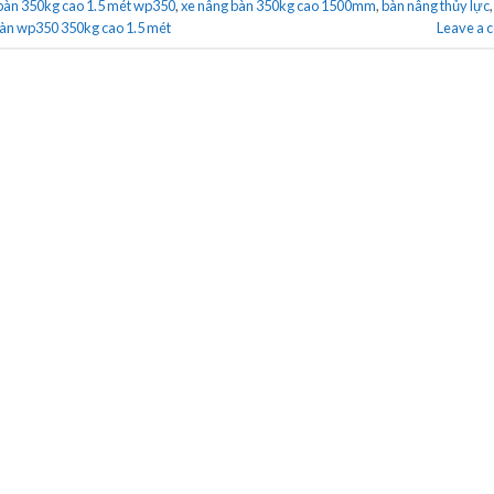
bàn 350kg cao 1.5 mét wp350
,
xe nâng bàn 350kg cao 1500mm
,
bàn nâng thủy lực
bàn wp350 350kg cao 1.5 mét
Leave a