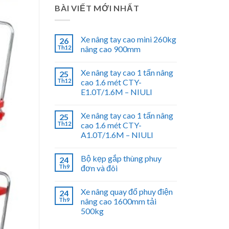
BÀI VIẾT MỚI NHẤT
Xe nâng tay cao mini 260kg
26
Th12
nâng cao 900mm
Xe nâng tay cao 1 tấn nâng
25
Th12
cao 1.6 mét CTY-
E1.0T/1.6M – NIULI
Xe nâng tay cao 1 tấn nâng
25
Th12
cao 1.6 mét CTY-
A1.0T/1.6M – NIULI
Bộ kẹp gắp thùng phuy
24
Th9
đơn và đôi
Xe nâng quay đổ phuy điện
24
Th9
nâng cao 1600mm tải
500kg