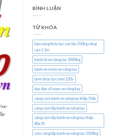
BÌNH LUẬN
TỪ KHÓA
bàn nâng thủy lực con lăn 350kg nâng
cao 1.5m
bánh lái xe nâng tay 2000kg
bánh xe nylon xe nâng tay
bơm thủy lực mini 220v
bạc đạn cổ xoay xe nâng tay
càng cùm bánh xe nâng tay thấp 3 tấn
/xe-
càng cùm lắp bánh xe nâng tay
hấp
càng cùm lắp bánh xe nâng tay thấp
80x70
cùm càng lắp bánh xe nâng tay 2500kg