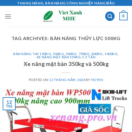
Skip
THANG NÂNG, BÀN NÂNG CÔNG NGHIỆP HÀNG ĐẦU
to
0
content
TAG ARCHIVES:
BÀN NÂNG THỦY LỰC 500KG
BÀN NÂNG TAY 150KG, 350KG, 500KG, 750KG, 800KG, 1000KG
,
XE NÂNG MẶT BÀN 150KG-1.5 TẤN
Xe nâng mặt bàn 350kg và 500kg
POSTED ON
12 THÁNG NĂM, 2023
BY
HUYEN
12
Th5