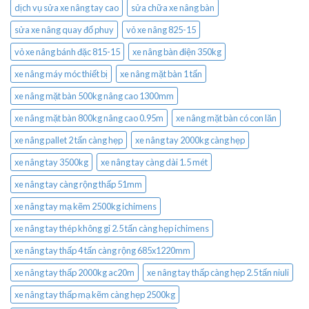
dịch vụ sửa xe nâng tay cao
sửa chữa xe nâng bàn
sửa xe nâng quay đổ phuy
vỏ xe nâng 825-15
vỏ xe nâng bánh đặc 815-15
xe nâng bàn điện 350kg
xe nâng máy móc thiết bị
xe nâng mặt bàn 1 tấn
xe nâng mặt bàn 500kg nâng cao 1300mm
xe nâng mặt bàn 800kg nâng cao 0.95m
xe nâng mặt bàn có con lăn
xe nâng pallet 2 tấn càng hẹp
xe nâng tay 2000kg càng hẹp
xe nâng tay 3500kg
xe nâng tay càng dài 1.5 mét
xe nâng tay càng rộng thấp 51mm
xe nâng tay mạ kẽm 2500kg ichimens
xe nâng tay thép không gỉ 2.5 tấn càng hẹp ichimens
xe nâng tay thấp 4 tấn càng rộng 685x1220mm
xe nâng tay thấp 2000kg ac20m
xe nâng tay thấp càng hẹp 2.5 tấn niuli
xe nâng tay thấp mạ kẽm càng hẹp 2500kg