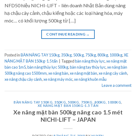
NFD50 hiệu NICHI-LIFT – liên doanh Nhật Bản dùng nâng
hạ chậu cây cảnh, chậu kiểng hoặc các loại hàng hóa, máy
móc… có khối lượng 500kg từ […]
CONTINUE READING
→
Posted in
BÀN NÂNG TAY 150kg, 350kg, 500kg, 750kg, 800kg, 1000kg
,
XE
NÂNG MẶT BÀN 150kg-1.5 tấn
|
Tagged
bàn nâng thủy lực
,
xe nâng mặt
bàn cao 1m5
,
bàn nâng thủy lực 500kg
,
bàn nâng tay thủy lực
,
xe nâng bàn
500kg nâng cao 1500mm
,
xe nâng bàn
,
xe nâng mặt bàn
,
xe nâng cây cảnh
,
xe nâng chậu cây cảnh
,
xe nâng máy móc
,
xe nâng khuôn mẫu
Leave a comment
BÀN NÂNG TAY 150KG, 350KG, 500KG, 750KG, 800KG, 1000KG
,
XE NÂNG MẶT BÀN 150KG-1.5 TẤN
Xe nâng mặt bàn 500kg nâng cao 1.5 mét
NICHI-LIFT – JAPAN
POSTED ON
8 THÁNG TƯ, 2019
BY
HUYEN