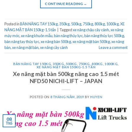
CONTINUE READING
→
Posted in
BÀN NÂNG TAY 150kg, 350kg, 500kg, 750kg, 800kg, 1000kg
,
XE
NÂNG MẶT BÀN 150kg-1.5 tấn
|
Tagged
xe nâng chậu cây cảnh
,
xe nâng
máy móc
,
xe nâng khuôn mẫu
,
bàn nâng thủy lực
,
bàn nâng thủy lực 500kg
,
bàn nâng tay thủy lực
,
xe nâng bàn 500kg
,
xe nâng mặt bàn 500kg
,
xe nâng
bàn
,
xe nâng mặt bàn
,
xe nâng cây cảnh
Leave a comment
BÀN NÂNG TAY 150KG, 350KG, 500KG, 750KG, 800KG, 1000KG
,
XE NÂNG MẶT BÀN 150KG-1.5 TẤN
Xe nâng mặt bàn 500kg nâng cao 1.5 mét
NFD50 NICHI-LIFT – JAPAN
POSTED ON
8 THÁNG NĂM, 2019
BY
HUYEN
08
Th5