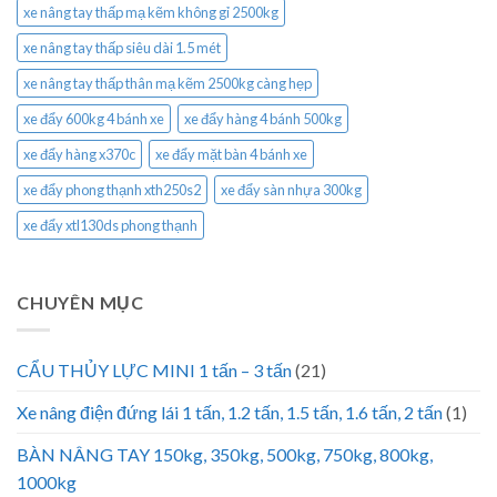
xe nâng tay thấp mạ kẽm không gỉ 2500kg
xe nâng tay thấp siêu dài 1.5 mét
xe nâng tay thấp thân mạ kẽm 2500kg càng hẹp
xe đẩy 600kg 4 bánh xe
xe đẩy hàng 4 bánh 500kg
xe đẩy hàng x370c
xe đẩy mặt bàn 4 bánh xe
xe đẩy phong thạnh xth250s2
xe đẩy sàn nhựa 300kg
xe đẩy xtl130ds phong thạnh
CHUYÊN MỤC
CẨU THỦY LỰC MINI 1 tấn – 3 tấn
(21)
Xe nâng điện đứng lái 1 tấn, 1.2 tấn, 1.5 tấn, 1.6 tấn, 2 tấn
(1)
BÀN NÂNG TAY 150kg, 350kg, 500kg, 750kg, 800kg,
1000kg