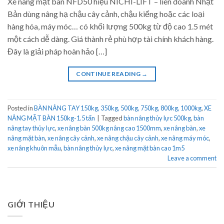
Xe nâng mặt bàn NFD50 hiệu NICHI-LIFT – liên doanh Nhật
Bản dùng nâng hạ chậu cây cảnh, chậu kiểng hoặc các loại
hàng hóa, máy móc… có khối lượng 500kg từ độ cao 1.5 mét
một cách dễ dàng. Giá thành rẻ phù hợp tài chính khách hàng.
Đây là giải pháp hoàn hảo […]
CONTINUE READING
→
Posted in
BÀN NÂNG TAY 150kg, 350kg, 500kg, 750kg, 800kg, 1000kg
,
XE
NÂNG MẶT BÀN 150kg-1.5 tấn
|
Tagged
bàn nâng thủy lực 500kg
,
bàn
nâng tay thủy lực
,
xe nâng bàn 500kg nâng cao 1500mm
,
xe nâng bàn
,
xe
nâng mặt bàn
,
xe nâng cây cảnh
,
xe nâng chậu cây cảnh
,
xe nâng máy móc
,
xe nâng khuôn mẫu
,
bàn nâng thủy lực
,
xe nâng mặt bàn cao 1m5
Leave a comment
GIỚI THIỆU