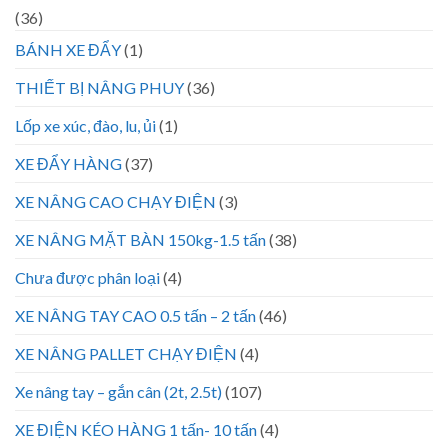
(36)
BÁNH XE ĐẨY
(1)
THIẾT BỊ NÂNG PHUY
(36)
Lốp xe xúc, đào, lu, ủi
(1)
XE ĐẨY HÀNG
(37)
XE NÂNG CAO CHẠY ĐIỆN
(3)
XE NÂNG MẶT BÀN 150kg-1.5 tấn
(38)
Chưa được phân loại
(4)
XE NÂNG TAY CAO 0.5 tấn – 2 tấn
(46)
XE NÂNG PALLET CHẠY ĐIỆN
(4)
Xe nâng tay – gắn cân (2t, 2.5t)
(107)
XE ĐIỆN KÉO HÀNG 1 tấn- 10 tấn
(4)