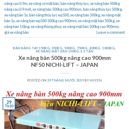
nâng cao 0.9m
,
xe nâng có mặt bàn
,
bàn nâng thủy lực
,
xe nâng bàn 500kg
nâng cao 0.9 mét
,
xe nâng bàn 500kg cao 900mm
,
bàn nâng thủy lực 500kg
,
xe nâng bàn 1x
,
bàn nâng thủy lực wp500
,
xe nâng bàn 500kg
,
xe nâng mặt
bàn 1x
,
xe nâng bàn wp500 500kg cao 900mm
,
xe nâng mặt bàn 500kg
,
xe
nâng bàn 1 tầng
,
xe nâng thùng phuy
,
xe nâng mặt bàn 500kg cao 900mm
,
giá xe nâng bàn
Leave a comment
BÀN NÂNG TAY 150KG, 350KG, 500KG, 750KG, 800KG, 1000KG
,
XE NÂNG MẶT BÀN 150KG-1.5 TẤN
Xe nâng bàn 500kg nâng cao 900mm
NF50 NICHI-LIFT – JAPAN
POSTED ON
29 THÁNG MƯỜI, 2019
BY
HUYEN
29
Th10