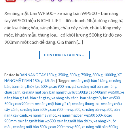
Xe nâng mặt bàn WP500 – xe nâng bàn WP500 – bàn nâng
tay WP500 hiệu NICHI-LIFT – liên doanh Nhật dùng nâng hạ
các loại hàng hóa, sản phẩm, chậu cây cảnh, chậu kiểng máy
móc, khuôn mẫu, thùng loa… có khối lượng 500kg từ độ cao
900mm một cách dễ dàng. Giá thành […]
CONTINUE READING
→
Posted in
BÀN NÂNG TAY 150kg, 350kg, 500kg, 750kg, 800kg, 1000kg
,
XE
NÂNG MẶT BÀN 150kg-1.5 tấn
|
Tagged
xe nâng mặt bàn 1 tầng
,
xe nâng
bàn
,
bàn nâng thủy lực 500kg cao 900mm
,
giá xe nâng mặt bàn
,
xe nâng
chậu cảnh
,
xe nâng mặt bàn
,
bàn nâng thủy lực 500kg cao 900mm wp500
,
xe
nâng bàn giá rẻ
,
bàn nâng tay
,
xe nâng cây cảnh
,
bàn nâng thủy lực wp500
500kg cao 900mm
,
xe nâng mặt bàn giá rẻ
,
xe nâng thùng loa
,
xe nâng chậu
cây cảnh
,
xe nâng bàn 500kg cao 900mm wp500
,
xe nâng bàn wp500
,
bàn
nâng cây cành
,
xe nâng máy móc
,
xe nâng mặt bàn wp500 500kg cao
900mm
,
xe nâng mặt bàn wp500
,
xe nâng mặt bàn chữ x
,
xe nâng khuôn
mẫu
,
xe nâng mặt bàn 500kg cao 900mm wp500
,
xe nâng mặt bàn 500kg