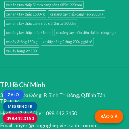
xe nâng tay thấp 51mm càng rộng 685x1220mm
xe nâng tay thấp 1500kg
xe nâng tay thấp càng hẹp 2000kg
xe nâng tay thấp càng siêu dài 2m tải 2000kg
xe nâng tay thấp nhất 51mm
xe nâng tay thấp siêu dài 2m càng hẹp
xe đẩy 3 tầng 150kg
xe đẩy hàng 2 tầng 200kg giá rẻ
xe đẩy hàng xth130l
TP.Hồ Chí Minh
334 Tân Hòa Đông, P. Bình Trị Đông, Q.Bình Tân,
ZALO
TP.HCM
MESSENGER
Hotline/Zalo/Viber: 098.442.3150
BÁO GIÁ
098.442.3150
Email: huyen@congnghiepvietxanh.com.vn