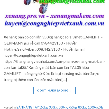
Xe nâng bàn có con lăn 350kg nâng cao 1.3 mét GAMLIFT –
GERMANY giá rẻ call 0984423150 – Huyền
Hotline/zalo/viber: 098.442.3150 – Huyền Email:
huyen@congnghiepvietxanh.com.vn
https://thangnangvietnhat.com/san-pham/xe-nang-mat-ban-
con-lan-tal35/ Xe nâng mặt bàn con lăn TAL35 hiệu
GAMLIFT – công nghệ Đức là loại xe nâng mặt bàn được
trang bị thêm con lăn trên mặt bàn […]
CONTINUE READING
→
Posted in
BÀN NÂNG TAY 150kg, 350kg, 500kg, 750kg, 800kg, 1000kg
,
XE