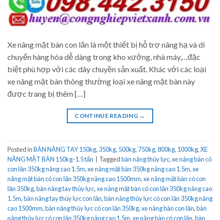
Xe nâng mặt bàn con lăn là một thiết bị hỗ trợ nâng hạ và di
chuyển hàng hóa dễ dàng trong kho xưởng, nhà máy,…đặc
biệt phù hợp với các dây chuyền sản xuất. Khác với các loại
xe nâng mặt bàn thông thường loại xe nâng mặt bàn này
được trang bị thêm […]
CONTINUE READING
→
Posted in
BÀN NÂNG TAY 150kg, 350kg, 500kg, 750kg, 800kg, 1000kg
,
XE
NÂNG MẶT BÀN 150kg-1.5 tấn
|
Tagged
bàn nâng thủy lực
,
xe nâng bàn có
con lăn 350kg nâng cao 1.5m
,
xe nâng mặt bàn 350kg nâng cao 1.5m
,
xe
nâng mặt bàn có con lăn 350kg nâng cao 1500mm
,
xe nâng mặt bàn có con
lăn 350kg
,
bàn nâng tay thủy lực
,
xe nâng mặt bàn có con lăn 350kg nâng cao
1.5m
,
bàn nâng tay thủy lực con lăn
,
bàn nâng thủy lực có con lăn 350kg nâng
cao 1500mm
,
bàn nâng thủy lực có con lăn 350kg
,
xe nâng bàn con lăn
,
bàn
nâng thủy lực có con lăn 350kg nâng cao 1.5m
,
xe nâng bàn có con lăn
,
bàn