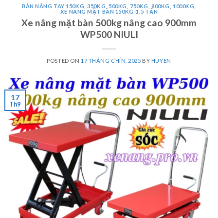
BÀN NÂNG TAY 150KG, 350KG, 500KG, 750KG, 800KG, 1000KG
,
XE NÂNG MẶT BÀN 150KG-1.5 TẤN
Xe nâng mặt bàn 500kg nâng cao 900mm
WP500 NIULI
POSTED ON
17 THÁNG CHÍN, 2025
BY
HUYEN
17
Th9