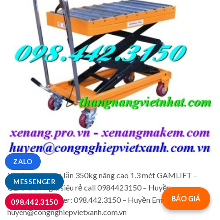
ZALO
Xe nâng bàn con lăn 350kg nâng cao 1.3 mét GAMLIFT –
MESSENGER
GERMANY giá siêu rẻ call 0984423150 – Huyền
BÁO GIÁ
Hotline/zalo/viber: 098.442.3150 – Huyền Email:
098.442.3150
huyen@congnghiepvietxanh.com.vn