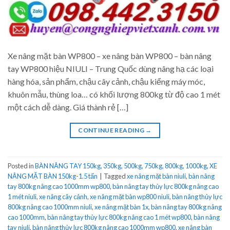
Xe nâng mặt bàn WP800 – xe nâng bàn WP800 – bàn nâng
tay WP800 hiệu NIULI – Trung Quốc dùng nâng hạ các loại
hàng hóa, sản phẩm, chậu cây cảnh, chậu kiểng máy móc,
khuôn mẫu, thùng loa… có khối lượng 800kg từ độ cao 1 mét
một cách dễ dàng. Giá thành rẻ […]
CONTINUE READING
→
Posted in
BÀN NÂNG TAY 150kg, 350kg, 500kg, 750kg, 800kg, 1000kg
,
XE
NÂNG MẶT BÀN 150kg-1.5 tấn
|
Tagged
xe nâng mặt bàn niuli
,
bàn nâng
tay 800kg nâng cao 1000mm wp800
,
bàn nâng tay thủy lực 800kg nâng cao
1 mét niuli
,
xe nâng cây cảnh
,
xe nâng mặt bàn wp800 niuli
,
bàn nâng thủy lực
800kg nâng cao 1000mm niuli
,
xe nâng mặt bàn 1x
,
bàn nâng tay 800kg nâng
cao 1000mm
,
bàn nâng tay thủy lực 800kg nâng cao 1 mét wp800
,
bàn nâng
tay niuli
,
bàn nâng thủy lực 800kg nâng cao 1000mm wp800
,
xe nâng bàn