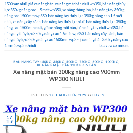
1500mm niuli
,
giá xe nâng bàn
,
xe nâng mặt bàn niuli wp350
,
bàn nâng thủy
lực 350kg nâng cao 1.5 mét wp350
,
xe nâng thùng loa
,
bàn nâng tay 350kg
nâng cao 1500mm wp350
,
bàn nâng tay thủy lực 350kg nâng cao 1.5 mét
niuli
,
xe nâng cây cảnh
,
bàn nâng tay thủy lực niuli
,
bàn nâng thủy lực 350kg
nâng cao 1500mm niuli
,
giá xe nâng mặt bàn
,
bàn nâng tay niuli wp350
,
bàn
nâng tay thủy lực 350kg nâng cao 1.5 mét wp350
,
bàn nâng cây cành
,
bàn
nâng thủy lực 350kg nâng cao 1500mm wp350
,
xe nâng bàn 350kg nâng cao
1.5 mét wp350 niuli
Leave a comment
BÀN NÂNG TAY 150KG, 350KG, 500KG, 750KG, 800KG, 1000KG
,
XE NÂNG MẶT BÀN 150KG-1.5 TẤN
Xe nâng mặt bàn 300kg nâng cao 900mm
WP300 NIULI
POSTED ON
17 THÁNG CHÍN, 2025
BY
HUYEN
17
Th9