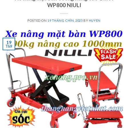
WP800 NIULI
POSTED ON
19 THÁNG CHÍN, 2025
BY
HUYEN
19
Th9