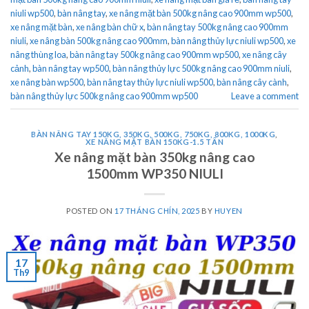
niuli wp500
,
bàn nâng tay
,
xe nâng mặt bàn 500kg nâng cao 900mm wp500
,
xe nâng mặt bàn
,
xe nâng bàn chữ x
,
bàn nâng tay 500kg nâng cao 900mm
niuli
,
xe nâng bàn 500kg nâng cao 900mm
,
bàn nâng thủy lực niuli wp500
,
xe
nâng thùng loa
,
bàn nâng tay 500kg nâng cao 900mm wp500
,
xe nâng cây
cảnh
,
bàn nâng tay wp500
,
bàn nâng thủy lực 500kg nâng cao 900mm niuli
,
xe nâng bàn wp500
,
bàn nâng tay thủy lực niuli wp500
,
bàn nâng cây cành
,
bàn nâng thủy lực 500kg nâng cao 900mm wp500
Leave a comment
BÀN NÂNG TAY 150KG, 350KG, 500KG, 750KG, 800KG, 1000KG
,
XE NÂNG MẶT BÀN 150KG-1.5 TẤN
Xe nâng mặt bàn 350kg nâng cao
1500mm WP350 NIULI
POSTED ON
17 THÁNG CHÍN, 2025
BY
HUYEN
17
Th9