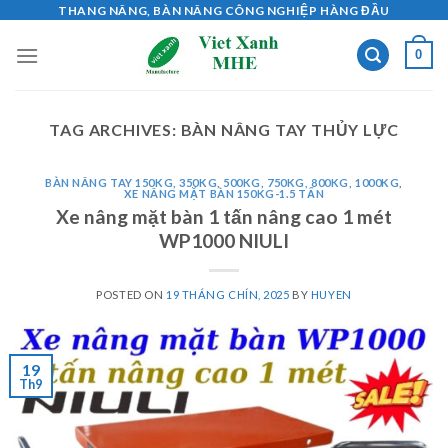
Skip
THANG NÂNG, BÀN NÂNG CÔNG NGHIỆP HÀNG ĐẦU
to
0
content
TAG ARCHIVES:
BÀN NÂNG TAY THỦY LỰC
BÀN NÂNG TAY 150KG, 350KG, 500KG, 750KG, 800KG, 1000KG
,
XE NÂNG MẶT BÀN 150KG-1.5 TẤN
Xe nâng mặt bàn 1 tấn nâng cao 1 mét
WP1000 NIULI
POSTED ON
19 THÁNG CHÍN, 2025
BY
HUYEN
19
Th9