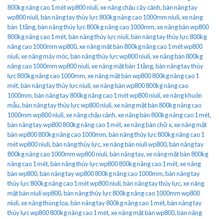
800kg nâng cao 1 mét wp800 niuli
,
xe nâng chậu cây cảnh
,
bàn nâng tay
wp800 niuli
,
bàn nâng tay thủy lực 800kg nâng cao 1000mm niuli
,
xe nâng
bàn 1 tầng
,
bàn nâng thủy lực 800kg nâng cao 1000mm
,
xe nâng bàn wp800
800kg nâng cao 1 mét
,
bàn nâng thủy lực niuli
,
bàn nâng tay thủy lực 800kg
nâng cao 1000mm wp800
,
xe nâng mặt bàn 800kg nâng cao 1 mét wp800
niuli
,
xe nâng máy móc
,
bàn nâng thủy lực wp800 niuli
,
xe nâng bàn 800kg
nâng cao 1000mm wp800 niuli
,
xe nâng mặt bàn 1 tầng
,
bàn nâng tay thủy
lực 800kg nâng cao 1000mm
,
xe nâng mặt bàn wp800 800kg nâng cao 1
mét
,
bàn nâng tay thủy lực niuli
,
xe nâng bàn wp800 800kg nâng cao
1000mm
,
bàn nâng tay 800kg nâng cao 1 mét wp800 niuli
,
xe nâng khuôn
mẫu
,
bàn nâng tay thủy lực wp800 niuli
,
xe nâng mặt bàn 800kg nâng cao
1000mm wp800 niuli
,
xe nâng chậu cảnh
,
xe nâng bàn 800kg nâng cao 1 mét
,
bàn nâng tay wp800 800kg nâng cao 1 mét
,
xe nâng bàn chữ x
,
xe nâng mặt
bàn wp800 800kg nâng cao 1000mm
,
bàn nâng thủy lực 800kg nâng cao 1
mét wp800 niuli
,
bàn nâng thủy lực
,
xe nâng bàn niuli wp800
,
bàn nâng tay
800kg nâng cao 1000mm wp800 niuli
,
bàn nâng tay
,
xe nâng mặt bàn 800kg
nâng cao 1 mét
,
bàn nâng thủy lực wp800 800kg nâng cao 1 mét
,
xe nâng
bàn wp800
,
bàn nâng tay wp800 800kg nâng cao 1000mm
,
bàn nâng tay
thủy lực 800kg nâng cao 1 mét wp800 niuli
,
bàn nâng tay thủy lực
,
xe nâng
mặt bàn niuli wp800
,
bàn nâng thủy lực 800kg nâng cao 1000mm wp800
niuli
,
xe nâng thùng loa
,
bàn nâng tay 800kg nâng cao 1 mét
,
bàn nâng tay
thủy lực wp800 800kg nâng cao 1 mét
,
xe nâng mặt bàn wp800
,
bàn nâng