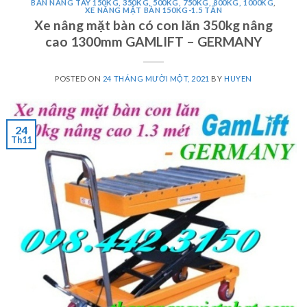
BÀN NÂNG TAY 150KG, 350KG, 500KG, 750KG, 800KG, 1000KG
,
XE NÂNG MẶT BÀN 150KG-1.5 TẤN
Xe nâng mặt bàn có con lăn 350kg nâng
cao 1300mm GAMLIFT – GERMANY
POSTED ON
24 THÁNG MƯỜI MỘT, 2021
BY
HUYEN
24
Th11