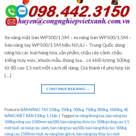
Xe nâng mặt bàn WP500/1.5M – xe nâng bàn WP500/1.5M –
bàn nâng tay WP500/1.5M hiệu NIULI – Trung Quốc dùng
nâng hạ các loại hàng hóa, sản phẩm, chậu cây cảnh, chậu
kiểng máy móc, khuôn mẫu, thùng loa… có khối lượng 500kg
từ độ cao 1.5 mét một cách dễ dàng. Giá thành rẻ phù hợp tài
[…]
CONTINUE READING
→
Posted in
BÀN NÂNG TAY 150kg, 350kg, 500kg, 750kg, 800kg, 1000kg
,
XE
NÂNG MẶT BÀN 150kg-1.5 tấn
|
Tagged
xe nâng thùng loa
,
bàn nâng tay
500kg nâng cao 1500mm wp500
,
bàn nâng tay thủy lực 500kg nâng cao 1.5
mét niuli
,
xe nâng cây cảnh
,
bàn nâng tay wp500
,
bàn nâng thủy lực 500kg
nâng cao 1500mm niuli
,
xe nâng bàn giá rẻ
,
bàn nâng tay thủy lực niuli