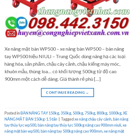
Xe nâng mặt bàn WP500 – xe nâng bàn WP500 – bàn nâng
tay WP500 hiệu NIULI – Trung Quốc dùng nâng hạ các loại
hàng hóa, sản phẩm, chậu cây cảnh, chậu kiểng máy móc,
khuôn mẫu, thùng loa… có khối lượng 500kg từ độ cao
900mm một cách dễ dàng. Giá thành rẻ phù […]
CONTINUE READING
→
Posted in
BÀN NÂNG TAY 150kg, 350kg, 500kg, 750kg, 800kg, 1000kg
,
XE
NÂNG MẶT BÀN 150kg-1.5 tấn
|
Tagged
xe nâng chậu cây cảnh
,
bàn nâng
tay thủy lực wp500
,
bàn nâng tay thủy lực 500kg nâng cao 900mm niuli
,
xe
nâng mặt bàn wp500
,
bàn nâng tay 500kg nâng cao 900mm
,
xe nâng mặt