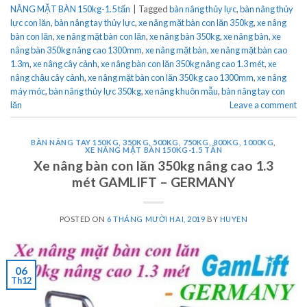
NÂNG MẶT BÀN 150kg-1.5 tấn
|
Tagged
bàn nâng thủy lực
,
bàn nâng thủy
lực con lăn
,
bàn nâng tay thủy lực
,
xe nâng mặt bàn con lăn 350kg
,
xe nâng
bàn con lăn
,
xe nâng mặt bàn con lăn
,
xe nâng bàn 350kg
,
xe nâng bàn
,
xe
nâng bàn 350kg nâng cao 1300mm
,
xe nâng mặt bàn
,
xe nâng mặt bàn cao
1.3m
,
xe nâng cây cảnh
,
xe nâng bàn con lăn 350kg nâng cao 1.3 mét
,
xe
nâng chậu cây cảnh
,
xe nâng mặt bàn con lăn 350kg cao 1300mm
,
xe nâng
máy móc
,
bàn nâng thủy lực 350kg
,
xe nâng khuôn mẫu
,
bàn nâng tay con
lăn
Leave a comment
BÀN NÂNG TAY 150KG, 350KG, 500KG, 750KG, 800KG, 1000KG
,
XE NÂNG MẶT BÀN 150KG-1.5 TẤN
Xe nâng bàn con lăn 350kg nâng cao 1.3
mét GAMLIFT – GERMANY
POSTED ON
6 THÁNG MƯỜI HAI, 2019
BY
HUYEN
06
Th12