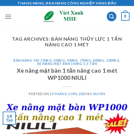
Skip
THANG NÂNG, BÀN NÂNG CÔNG NGHIỆP HÀNG ĐẦU
to
0
content
TAG ARCHIVES:
BÀN NÂNG THỦY LỰC 1 TẤN
NÂNG CAO 1 MÉT
BÀN NÂNG TAY 150KG, 350KG, 500KG, 750KG, 800KG, 1000KG
,
XE NÂNG MẶT BÀN 150KG-1.5 TẤN
Xe nâng mặt bàn 1 tấn nâng cao 1 mét
WP1000 NIULI
POSTED ON
19 THÁNG CHÍN, 2025
BY
HUYEN
19
Th9