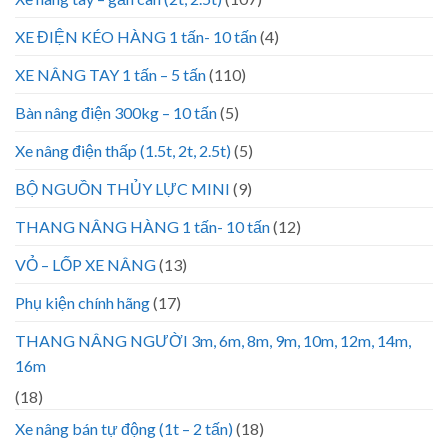
XE ĐIỆN KÉO HÀNG 1 tấn- 10 tấn
(4)
XE NÂNG TAY 1 tấn – 5 tấn
(110)
Bàn nâng điện 300kg – 10 tấn
(5)
Xe nâng điện thấp (1.5t, 2t, 2.5t)
(5)
BỘ NGUỒN THỦY LỰC MINI
(9)
THANG NÂNG HÀNG 1 tấn- 10 tấn
(12)
VỎ – LỐP XE NÂNG
(13)
Phụ kiện chính hãng
(17)
THANG NÂNG NGƯỜI 3m, 6m, 8m, 9m, 10m, 12m, 14m,
16m
(18)
Xe nâng bán tự động (1t – 2 tấn)
(18)