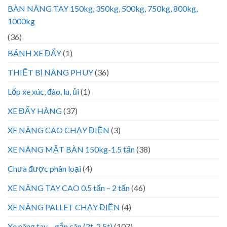
BÀN NÂNG TAY 150kg, 350kg, 500kg, 750kg, 800kg,
1000kg
(36)
BÁNH XE ĐẨY
(1)
THIẾT BỊ NÂNG PHUY
(36)
Lốp xe xúc, đào, lu, ủi
(1)
XE ĐẨY HÀNG
(37)
XE NÂNG CAO CHẠY ĐIỆN
(3)
XE NÂNG MẶT BÀN 150kg-1.5 tấn
(38)
Chưa được phân loại
(4)
XE NÂNG TAY CAO 0.5 tấn – 2 tấn
(46)
XE NÂNG PALLET CHẠY ĐIỆN
(4)
Xe nâng tay – gắn cân (2t, 2.5t)
(107)