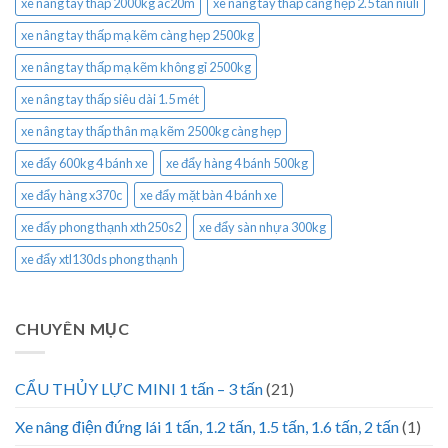
xe nâng tay thấp 2000kg ac20m
xe nâng tay thấp càng hẹp 2.5 tấn niuli
xe nâng tay thấp mạ kẽm càng hẹp 2500kg
xe nâng tay thấp mạ kẽm không gỉ 2500kg
xe nâng tay thấp siêu dài 1.5 mét
xe nâng tay thấp thân mạ kẽm 2500kg càng hẹp
xe đẩy 600kg 4 bánh xe
xe đẩy hàng 4 bánh 500kg
xe đẩy hàng x370c
xe đẩy mặt bàn 4 bánh xe
xe đẩy phong thạnh xth250s2
xe đẩy sàn nhựa 300kg
xe đẩy xtl130ds phong thạnh
CHUYÊN MỤC
CẨU THỦY LỰC MINI 1 tấn – 3 tấn
(21)
Xe nâng điện đứng lái 1 tấn, 1.2 tấn, 1.5 tấn, 1.6 tấn, 2 tấn
(1)