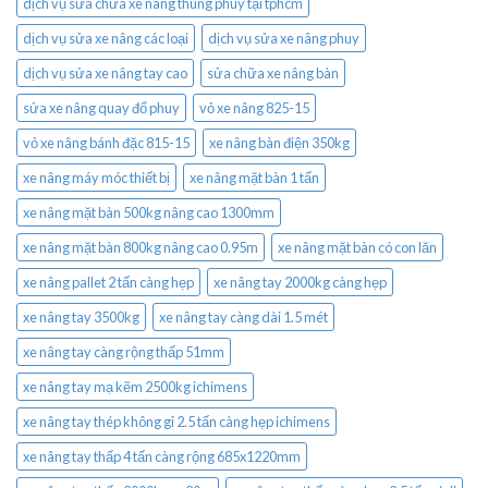
dịch vụ sửa chữa xe nâng thùng phuy tại tphcm
dịch vụ sửa xe nâng các loại
dịch vụ sửa xe nâng phuy
dịch vụ sửa xe nâng tay cao
sửa chữa xe nâng bàn
sửa xe nâng quay đổ phuy
vỏ xe nâng 825-15
vỏ xe nâng bánh đặc 815-15
xe nâng bàn điện 350kg
xe nâng máy móc thiết bị
xe nâng mặt bàn 1 tấn
xe nâng mặt bàn 500kg nâng cao 1300mm
xe nâng mặt bàn 800kg nâng cao 0.95m
xe nâng mặt bàn có con lăn
xe nâng pallet 2 tấn càng hẹp
xe nâng tay 2000kg càng hẹp
xe nâng tay 3500kg
xe nâng tay càng dài 1.5 mét
xe nâng tay càng rộng thấp 51mm
xe nâng tay mạ kẽm 2500kg ichimens
xe nâng tay thép không gỉ 2.5 tấn càng hẹp ichimens
xe nâng tay thấp 4 tấn càng rộng 685x1220mm