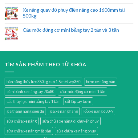
Xe nâng quay đổ phuy điện nâng cao 1600mm tải
500kg
Cẩu mốc động cơ mini bằng tay 2 tấn và 3 tấn
TÌM SẢN PHẨM THEO TỪ KHÓA
bàn nâng thủy lực 350kg cao 1.5 mét wp350
bơm xe nâng bàn
cùm bánh xe nâng tay 70x80
cẩu móc động cơ mini 1 tấn
cẩu thủy lực mini bằng tay 1 tấn
cốt lắp tay bơm
giá thang nâng siêu thị
giá xe nâng hàng
lốp xe nâng 600-9
sửa chữa xe nâng
sửa chữa xe nâng di chuyển phuy
sửa chữa xe nâng mặt bàn
sửa chữa xe nâng phuy