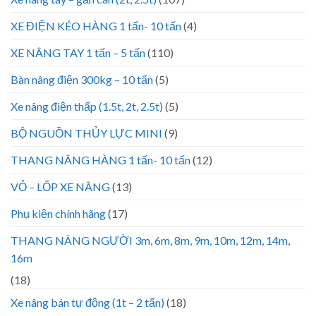
XE ĐIỆN KÉO HÀNG 1 tấn- 10 tấn
(4)
XE NÂNG TAY 1 tấn – 5 tấn
(110)
Bàn nâng điện 300kg – 10 tấn
(5)
Xe nâng điện thấp (1.5t, 2t, 2.5t)
(5)
BỘ NGUỒN THỦY LỰC MINI
(9)
THANG NÂNG HÀNG 1 tấn- 10 tấn
(12)
VỎ – LỐP XE NÂNG
(13)
Phụ kiện chính hãng
(17)
THANG NÂNG NGƯỜI 3m, 6m, 8m, 9m, 10m, 12m, 14m,
16m
(18)
Xe nâng bán tự động (1t – 2 tấn)
(18)