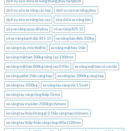
dịch vụ sửa chữa xe nâng thùng phuy tại tphcm
dịch vụ sửa xe nâng các loại
dịch vụ sửa xe nâng phuy
dịch vụ sửa xe nâng tay cao
sửa chữa xe nâng bàn
sửa xe nâng quay đổ phuy
vỏ xe nâng 825-15
vỏ xe nâng bánh đặc 815-15
xe nâng bàn điện 350kg
xe nâng máy móc thiết bị
xe nâng mặt bàn 1 tấn
xe nâng mặt bàn 500kg nâng cao 1300mm
xe nâng mặt bàn 800kg nâng cao 0.95m
xe nâng mặt bàn có con lăn
xe nâng pallet 2 tấn càng hẹp
xe nâng tay 2000kg càng hẹp
xe nâng tay 3500kg
xe nâng tay càng dài 1.5 mét
xe nâng tay càng rộng thấp 51mm
xe nâng tay mạ kẽm 2500kg ichimens
xe nâng tay thép không gỉ 2.5 tấn càng hẹp ichimens
xe nâng tay thấp 4 tấn càng rộng 685x1220mm