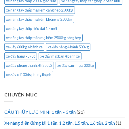
xe nâng tay thấp 2000kg ac20m
xe nâng tay thấp càng hẹp 2.5 tấn niuli
xe nâng tay thấp mạ kẽm càng hẹp 2500kg
xe nâng tay thấp mạ kẽm không gỉ 2500kg
xe nâng tay thấp siêu dài 1.5 mét
xe nâng tay thấp thân mạ kẽm 2500kg càng hẹp
xe đẩy 600kg 4 bánh xe
xe đẩy hàng 4 bánh 500kg
xe đẩy hàng x370c
xe đẩy mặt bàn 4 bánh xe
xe đẩy phong thạnh xth250s2
xe đẩy sàn nhựa 300kg
xe đẩy xtl130ds phong thạnh
CHUYÊN MỤC
CẨU THỦY LỰC MINI 1 tấn – 3 tấn
(21)
Xe nâng điện đứng lái 1 tấn, 1.2 tấn, 1.5 tấn, 1.6 tấn, 2 tấn
(1)