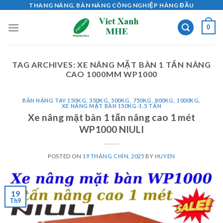
Skip
THANG NÂNG, BÀN NÂNG CÔNG NGHIỆP HÀNG ĐẦU
to
0
content
TAG ARCHIVES:
XE NÂNG MẶT BÀN 1 TẤN NÂNG
CAO 1000MM WP1000
BÀN NÂNG TAY 150KG, 350KG, 500KG, 750KG, 800KG, 1000KG
,
XE NÂNG MẶT BÀN 150KG-1.5 TẤN
Xe nâng mặt bàn 1 tấn nâng cao 1 mét
WP1000 NIULI
POSTED ON
19 THÁNG CHÍN, 2025
BY
HUYEN
19
Th9