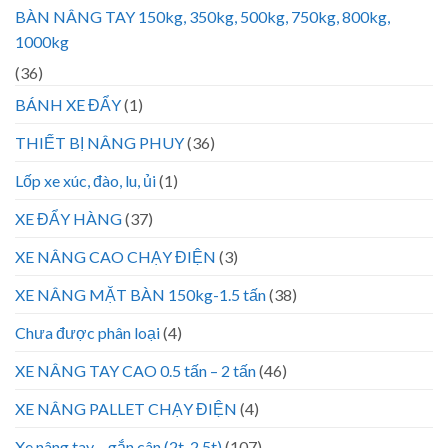
BÀN NÂNG TAY 150kg, 350kg, 500kg, 750kg, 800kg,
1000kg
(36)
BÁNH XE ĐẨY
(1)
THIẾT BỊ NÂNG PHUY
(36)
Lốp xe xúc, đào, lu, ủi
(1)
XE ĐẨY HÀNG
(37)
XE NÂNG CAO CHẠY ĐIỆN
(3)
XE NÂNG MẶT BÀN 150kg-1.5 tấn
(38)
Chưa được phân loại
(4)
XE NÂNG TAY CAO 0.5 tấn – 2 tấn
(46)
XE NÂNG PALLET CHẠY ĐIỆN
(4)
Xe nâng tay – gắn cân (2t, 2.5t)
(107)