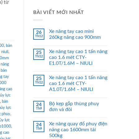
) từ
BÀI VIẾT MỚI NHẤT
Xe nâng tay cao mini
26
Th12
260kg nâng cao 900mm
00
,
bàn
Xe nâng tay cao 1 tấn nâng
niuli
,
25
Th12
cao 1.6 mét CTY-
000mm
E1.0T/1.6M – NIULI
n nâng
 bàn
g tay
Xe nâng tay cao 1 tấn nâng
25
Th12
1000
cao 1.6 mét CTY-
A1.0T/1.6M – NIULI
âng cao
ủy lực
,
bàn
Bộ kẹp gắp thùng phuy
24
hủy lực
Th9
đơn và đôi
g phuy
,
ủy lực
Xe nâng quay đổ phuy điện
24
wp1000
,
Th9
nâng cao 1600mm tải
ng cao
500kg
hủy lực