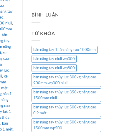
cao
nâng tay
BÌNH LUẬN
ao
0 niuli
,
 1000mm
TỪ KHÓA
1 tấn
ng tay
n nâng
bàn nâng tay 1 tấn nâng cao 1000mm
i
,
xe
ng cao
bàn nâng tay niuli wp300
àn
bàn nâng tay niuli wp800
ủy lực
li
,
xe
bàn nâng tay thủy lực 300kg nâng cao
00mm
900mm wp300 niuli
g mặt
bàn nâng tay thủy lực 350kg nâng cao
g bàn 1
1500mm niuli
 nâng
ng cao
bàn nâng tay thủy lực 500kg nâng cao
y lực 1
0.9 mét
g thủy
bàn nâng tay thủy lực 500kg nâng cao
t
,
bàn
1500mm wp500
ao 1 mét
,