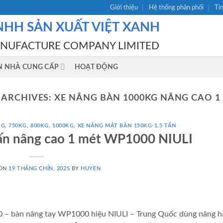
Giới thiệu
Hệ thống phân phối
Ti
NHH SẢN XUẤT VIỆT XANH
ANUFACTURE COMPANY LIMITED
N NHÀ CUNG CẤP
HOẠT ĐỘNG
 ARCHIVES:
XE NÂNG BÀN 1000KG NÂNG CAO 1
G, 750KG, 800KG, 1000KG
,
XE NÂNG MẶT BÀN 150KG-1.5 TẤN
tấn nâng cao 1 mét WP1000 NIULI
 ON
19 THÁNG CHÍN, 2025
BY
HUYEN
– bàn nâng tay WP1000 hiệu NIULI – Trung Quốc dùng nâng h