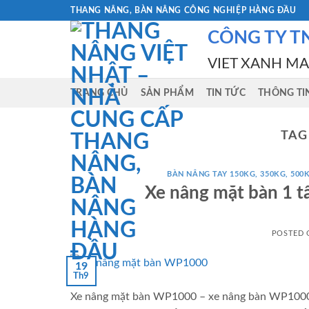
Skip
THANG NÂNG, BÀN NÂNG CÔNG NGHIỆP HÀNG ĐẦU
to
CÔNG TY T
content
VIET XANH M
TRANG CHỦ
SẢN PHẨM
TIN TỨC
THÔNG TI
TAG
BÀN NÂNG TAY 150KG, 350KG, 500K
Xe nâng mặt bàn 1 
POSTED
19
Th9
Xe nâng mặt bàn WP1000 – xe nâng bàn WP1000 