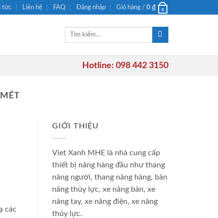
n tức
Liên hệ
FAQ
Đăng nhập
Giỏ hàng /
0
₫
0
Tìm
kiếm:
Hotline: 098 442 3150
 MÉT
GIỚI THIỆU
Viet Xanh MHE là nhà cung cấp
thiết bị nâng hàng đầu như thang
nâng người, thang nâng hàng, bàn
nâng thủy lực, xe nâng bàn, xe
nâng tay, xe nâng điện, xe nâng
ạ các
thủy lực.