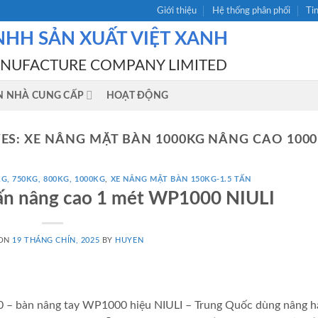
Giới thiệu
Hệ thống phân phối
Ti
NHH SẢN XUẤT VIỆT XANH
ANUFACTURE COMPANY LIMITED
N NHÀ CUNG CẤP
HOẠT ĐỘNG
ES:
XE NÂNG MẶT BÀN 1000KG NÂNG CAO 100
G, 750KG, 800KG, 1000KG
,
XE NÂNG MẶT BÀN 150KG-1.5 TẤN
tấn nâng cao 1 mét WP1000 NIULI
 ON
19 THÁNG CHÍN, 2025
BY
HUYEN
– bàn nâng tay WP1000 hiệu NIULI – Trung Quốc dùng nâng h