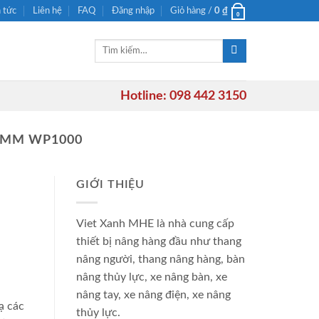
n tức
Liên hệ
FAQ
Đăng nhập
Giỏ hàng /
0
₫
0
Tìm
kiếm:
Hotline: 098 442 3150
0MM WP1000
GIỚI THIỆU
Viet Xanh MHE là nhà cung cấp
thiết bị nâng hàng đầu như thang
nâng người, thang nâng hàng, bàn
nâng thủy lực, xe nâng bàn, xe
nâng tay, xe nâng điện, xe nâng
ạ các
thủy lực.