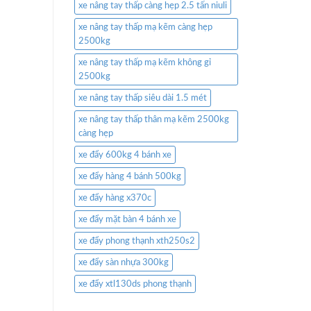
xe nâng tay thấp càng hẹp 2.5 tấn niuli
xe nâng tay thấp mạ kẽm càng hẹp
2500kg
xe nâng tay thấp mạ kẽm không gỉ
2500kg
xe nâng tay thấp siêu dài 1.5 mét
xe nâng tay thấp thân mạ kẽm 2500kg
càng hẹp
xe đẩy 600kg 4 bánh xe
xe đẩy hàng 4 bánh 500kg
xe đẩy hàng x370c
xe đẩy mặt bàn 4 bánh xe
xe đẩy phong thạnh xth250s2
xe đẩy sàn nhựa 300kg
xe đẩy xtl130ds phong thạnh