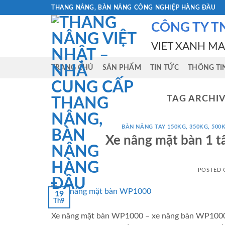
Skip
THANG NÂNG, BÀN NÂNG CÔNG NGHIỆP HÀNG ĐẦU
to
CÔNG TY T
content
VIET XANH M
TRANG CHỦ
SẢN PHẨM
TIN TỨC
THÔNG TI
TAG ARCHIV
BÀN NÂNG TAY 150KG, 350KG, 500K
Xe nâng mặt bàn 1 
POSTED
19
Th9
Xe nâng mặt bàn WP1000 – xe nâng bàn WP1000 