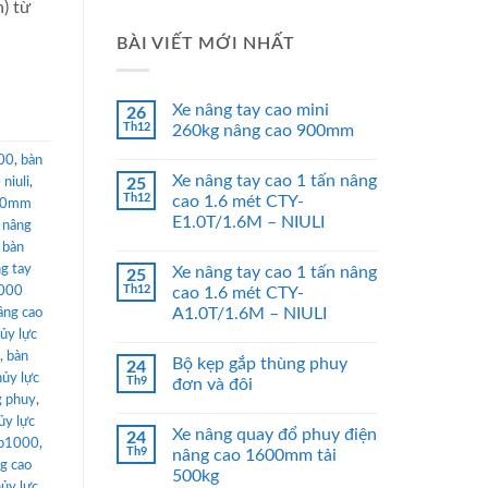
) từ
BÀI VIẾT MỚI NHẤT
Xe nâng tay cao mini
26
Th12
260kg nâng cao 900mm
00
,
bàn
Xe nâng tay cao 1 tấn nâng
niuli
,
25
Th12
cao 1.6 mét CTY-
000mm
E1.0T/1.6M – NIULI
n nâng
 bàn
g tay
Xe nâng tay cao 1 tấn nâng
25
Th12
1000
cao 1.6 mét CTY-
A1.0T/1.6M – NIULI
âng cao
ủy lực
,
bàn
Bộ kẹp gắp thùng phuy
24
hủy lực
Th9
đơn và đôi
g phuy
,
ủy lực
Xe nâng quay đổ phuy điện
24
wp1000
,
Th9
nâng cao 1600mm tải
ng cao
500kg
hủy lực