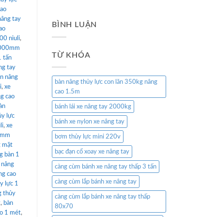
cao
nâng tay
BÌNH LUẬN
ao
0 niuli
,
 1000mm
TỪ KHÓA
1 tấn
ng tay
n nâng
bàn nâng thủy lực con lăn 350kg nâng
i
,
xe
cao 1.5m
ng cao
àn
bánh lái xe nâng tay 2000kg
ủy lực
bánh xe nylon xe nâng tay
li
,
xe
00mm
bơm thủy lực mini 220v
g mặt
bạc đạn cổ xoay xe nâng tay
g bàn 1
 nâng
càng cùm bánh xe nâng tay thấp 3 tấn
ng cao
càng cùm lắp bánh xe nâng tay
y lực 1
g thủy
càng cùm lắp bánh xe nâng tay thấp
t
,
bàn
80x70
ao 1 mét
,