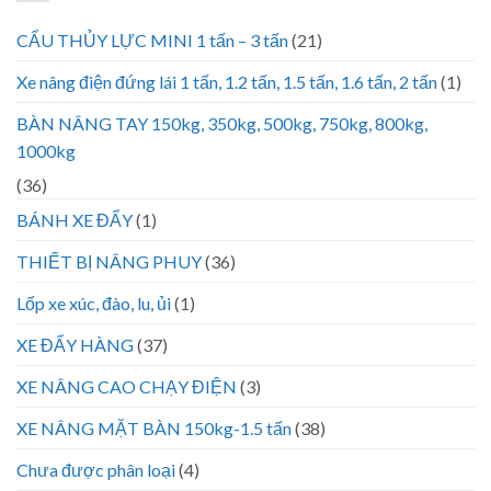
CẨU THỦY LỰC MINI 1 tấn – 3 tấn
(21)
Xe nâng điện đứng lái 1 tấn, 1.2 tấn, 1.5 tấn, 1.6 tấn, 2 tấn
(1)
BÀN NÂNG TAY 150kg, 350kg, 500kg, 750kg, 800kg,
1000kg
(36)
BÁNH XE ĐẨY
(1)
THIẾT BỊ NÂNG PHUY
(36)
Lốp xe xúc, đào, lu, ủi
(1)
XE ĐẨY HÀNG
(37)
XE NÂNG CAO CHẠY ĐIỆN
(3)
XE NÂNG MẶT BÀN 150kg-1.5 tấn
(38)
Chưa được phân loại
(4)