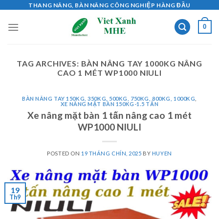
Skip
THANG NÂNG, BÀN NÂNG CÔNG NGHIỆP HÀNG ĐẦU
to
0
content
TAG ARCHIVES:
BÀN NÂNG TAY 1000KG NÂNG
CAO 1 MÉT WP1000 NIULI
BÀN NÂNG TAY 150KG, 350KG, 500KG, 750KG, 800KG, 1000KG
,
XE NÂNG MẶT BÀN 150KG-1.5 TẤN
Xe nâng mặt bàn 1 tấn nâng cao 1 mét
WP1000 NIULI
POSTED ON
19 THÁNG CHÍN, 2025
BY
HUYEN
19
Th9