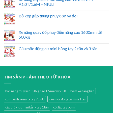
A1.0T/1.6M – NIULI
Bộ kẹp gắp thùng phuy đơn và đôi
Xe nâng quay đổ phuy điện nâng cao 1600mm tải
500kg
Cẩu mốc động cơ mini bằng tay 2 tấn và 3 tấn
TÌM SẢN PHẨM THEO TỪ KHÓA
bàn nâng thủy lực 350kg cao 1.5 mét wp350
bơm xe nâng bàn
cùm bánh xe nâng tay 70x80
cẩu móc động cơ mini 1 tấn
cẩu thủy lực mini bằng tay 1 tấn
cốt lắp tay bơm