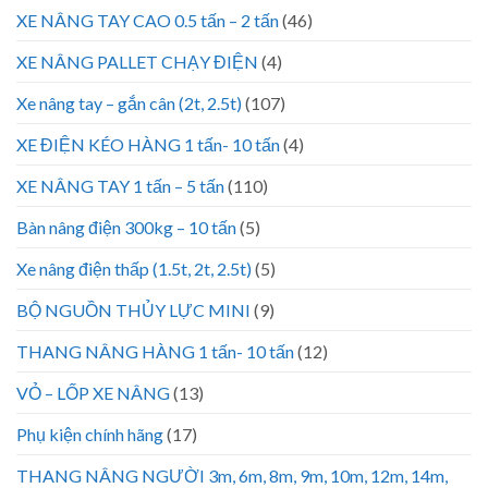
XE NÂNG TAY CAO 0.5 tấn – 2 tấn
(46)
XE NÂNG PALLET CHẠY ĐIỆN
(4)
Xe nâng tay – gắn cân (2t, 2.5t)
(107)
XE ĐIỆN KÉO HÀNG 1 tấn- 10 tấn
(4)
XE NÂNG TAY 1 tấn – 5 tấn
(110)
Bàn nâng điện 300kg – 10 tấn
(5)
Xe nâng điện thấp (1.5t, 2t, 2.5t)
(5)
BỘ NGUỒN THỦY LỰC MINI
(9)
THANG NÂNG HÀNG 1 tấn- 10 tấn
(12)
VỎ – LỐP XE NÂNG
(13)
Phụ kiện chính hãng
(17)
THANG NÂNG NGƯỜI 3m, 6m, 8m, 9m, 10m, 12m, 14m,