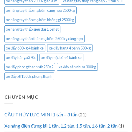
xe nâng tay thấp 2000kg ac20m
xe nâng tay thấp càng hẹp 2.5 tấn niuli
xe nâng tay thấp mạ kẽm càng hẹp 2500kg
xe nâng tay thấp mạ kẽm không gỉ 2500kg
xe nâng tay thấp siêu dài 1.5 mét
xe nâng tay thấp thân mạ kẽm 2500kg càng hẹp
xe đẩy 600kg 4 bánh xe
xe đẩy hàng 4 bánh 500kg
xe đẩy hàng x370c
xe đẩy mặt bàn 4 bánh xe
xe đẩy phong thạnh xth250s2
xe đẩy sàn nhựa 300kg
xe đẩy xtl130ds phong thạnh
CHUYÊN MỤC
CẨU THỦY LỰC MINI 1 tấn – 3 tấn
(21)
Xe nâng điện đứng lái 1 tấn, 1.2 tấn, 1.5 tấn, 1.6 tấn, 2 tấn
(1)