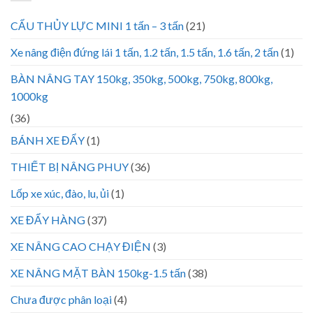
CẨU THỦY LỰC MINI 1 tấn – 3 tấn
(21)
Xe nâng điện đứng lái 1 tấn, 1.2 tấn, 1.5 tấn, 1.6 tấn, 2 tấn
(1)
BÀN NÂNG TAY 150kg, 350kg, 500kg, 750kg, 800kg,
1000kg
(36)
BÁNH XE ĐẨY
(1)
THIẾT BỊ NÂNG PHUY
(36)
Lốp xe xúc, đào, lu, ủi
(1)
XE ĐẨY HÀNG
(37)
XE NÂNG CAO CHẠY ĐIỆN
(3)
XE NÂNG MẶT BÀN 150kg-1.5 tấn
(38)
Chưa được phân loại
(4)