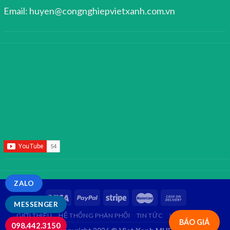
Email: huyen@congnghiepvietxanh.com.vn
ZALO
MESSENGER
GIỚI THIỆU
HỆ THỐNG PHÂN PHỐI
TIN TỨC
LIÊN HỆ
FAQ
BÁO GIÁ
098.442.3150