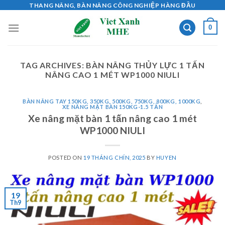
Skip
THANG NÂNG, BÀN NÂNG CÔNG NGHIỆP HÀNG ĐẦU
to
0
content
TAG ARCHIVES:
BÀN NÂNG THỦY LỰC 1 TẤN
NÂNG CAO 1 MÉT WP1000 NIULI
BÀN NÂNG TAY 150KG, 350KG, 500KG, 750KG, 800KG, 1000KG
,
XE NÂNG MẶT BÀN 150KG-1.5 TẤN
Xe nâng mặt bàn 1 tấn nâng cao 1 mét
WP1000 NIULI
POSTED ON
19 THÁNG CHÍN, 2025
BY
HUYEN
19
Th9