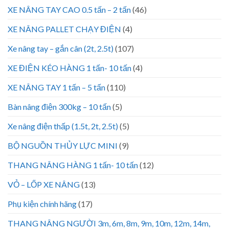
XE NÂNG TAY CAO 0.5 tấn – 2 tấn
(46)
XE NÂNG PALLET CHẠY ĐIỆN
(4)
Xe nâng tay – gắn cân (2t, 2.5t)
(107)
XE ĐIỆN KÉO HÀNG 1 tấn- 10 tấn
(4)
XE NÂNG TAY 1 tấn – 5 tấn
(110)
Bàn nâng điện 300kg – 10 tấn
(5)
Xe nâng điện thấp (1.5t, 2t, 2.5t)
(5)
BỘ NGUỒN THỦY LỰC MINI
(9)
THANG NÂNG HÀNG 1 tấn- 10 tấn
(12)
VỎ – LỐP XE NÂNG
(13)
Phụ kiện chính hãng
(17)
THANG NÂNG NGƯỜI 3m, 6m, 8m, 9m, 10m, 12m, 14m,