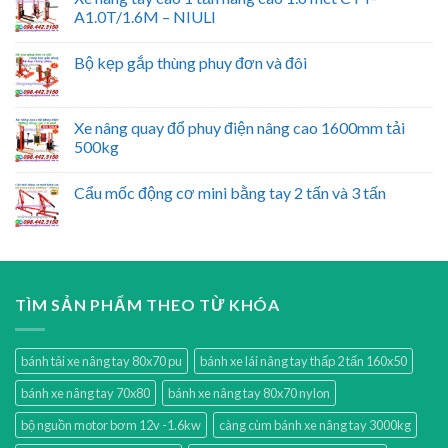
A1.0T/1.6M – NIULI
Bộ kẹp gắp thùng phuy đơn và đôi
Xe nâng quay đổ phuy điện nâng cao 1600mm tải
500kg
Cẩu mốc động cơ mini bằng tay 2 tấn và 3 tấn
TÌM SẢN PHẨM THEO TỪ KHÓA
bánh tải xe nâng tay 80x70 pu
bánh xe lái nâng tay thấp 2 tấn 160x50
bánh xe nâng tay 70x80
bánh xe nâng tay 80x70 nylon
bộ nguồn motor bơm 12v -1.6kw
càng cùm bánh xe nâng tay 3000kg