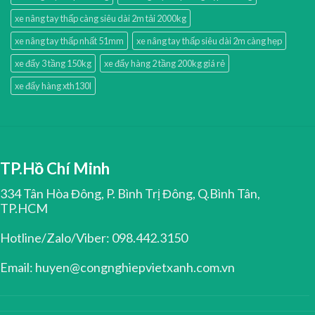
xe nâng tay thấp càng siêu dài 2m tải 2000kg
xe nâng tay thấp nhất 51mm
xe nâng tay thấp siêu dài 2m càng hẹp
xe đẩy 3 tầng 150kg
xe đẩy hàng 2 tầng 200kg giá rẻ
xe đẩy hàng xth130l
TP.Hồ Chí Minh
334 Tân Hòa Đông, P. Bình Trị Đông, Q.Bình Tân,
TP.HCM
Hotline/Zalo/Viber: 098.442.3150
Email: huyen@congnghiepvietxanh.com.vn