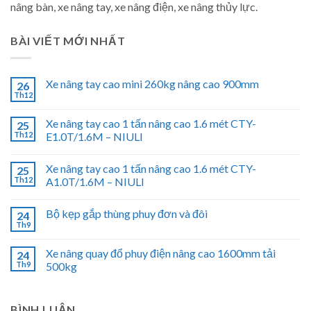
nâng bàn, xe nâng tay, xe nâng điện, xe nâng thủy lực.
BÀI VIẾT MỚI NHẤT
Xe nâng tay cao mini 260kg nâng cao 900mm
26
Th12
Xe nâng tay cao 1 tấn nâng cao 1.6 mét CTY-
25
Th12
E1.0T/1.6M – NIULI
Xe nâng tay cao 1 tấn nâng cao 1.6 mét CTY-
25
Th12
A1.0T/1.6M – NIULI
Bộ kẹp gắp thùng phuy đơn và đôi
24
Th9
Xe nâng quay đổ phuy điện nâng cao 1600mm tải
24
Th9
500kg
BÌNH LUẬN