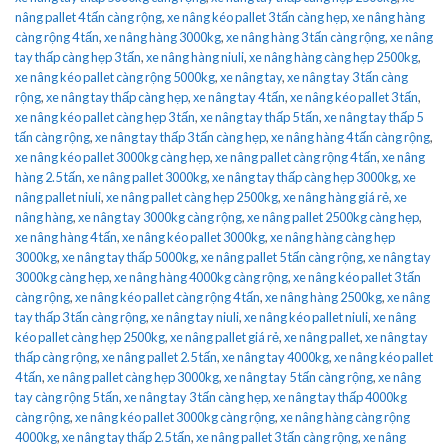
nâng pallet 4 tấn càng rộng
,
xe nâng kéo pallet 3 tấn càng hẹp
,
xe nâng hàng
càng rộng 4 tấn
,
xe nâng hàng 3000kg
,
xe nâng hàng 3 tấn càng rộng
,
xe nâng
tay thấp càng hẹp 3 tấn
,
xe nâng hàng niuli
,
xe nâng hàng càng hẹp 2500kg
,
xe nâng kéo pallet càng rộng 5000kg
,
xe nâng tay
,
xe nâng tay 3 tấn càng
rộng
,
xe nâng tay thấp càng hẹp
,
xe nâng tay 4 tấn
,
xe nâng kéo pallet 3 tấn
,
xe nâng kéo pallet càng hẹp 3 tấn
,
xe nâng tay thấp 5 tấn
,
xe nâng tay thấp 5
tấn càng rộng
,
xe nâng tay thấp 3 tấn càng hẹp
,
xe nâng hàng 4 tấn càng rộng
,
xe nâng kéo pallet 3000kg càng hẹp
,
xe nâng pallet càng rộng 4 tấn
,
xe nâng
hàng 2.5 tấn
,
xe nâng pallet 3000kg
,
xe nâng tay thấp càng hẹp 3000kg
,
xe
nâng pallet niuli
,
xe nâng pallet càng hẹp 2500kg
,
xe nâng hàng giá rẻ
,
xe
nâng hàng
,
xe nâng tay 3000kg càng rộng
,
xe nâng pallet 2500kg càng hẹp
,
xe nâng hàng 4 tấn
,
xe nâng kéo pallet 3000kg
,
xe nâng hàng càng hẹp
3000kg
,
xe nâng tay thấp 5000kg
,
xe nâng pallet 5 tấn càng rộng
,
xe nâng tay
3000kg càng hẹp
,
xe nâng hàng 4000kg càng rộng
,
xe nâng kéo pallet 3 tấn
càng rộng
,
xe nâng kéo pallet càng rộng 4 tấn
,
xe nâng hàng 2500kg
,
xe nâng
tay thấp 3 tấn càng rộng
,
xe nâng tay niuli
,
xe nâng kéo pallet niuli
,
xe nâng
kéo pallet càng hẹp 2500kg
,
xe nâng pallet giá rẻ
,
xe nâng pallet
,
xe nâng tay
thấp càng rộng
,
xe nâng pallet 2.5 tấn
,
xe nâng tay 4000kg
,
xe nâng kéo pallet
4 tấn
,
xe nâng pallet càng hẹp 3000kg
,
xe nâng tay 5 tấn càng rộng
,
xe nâng
tay càng rộng 5 tấn
,
xe nâng tay 3 tấn càng hẹp
,
xe nâng tay thấp 4000kg
càng rộng
,
xe nâng kéo pallet 3000kg càng rộng
,
xe nâng hàng càng rộng
4000kg
,
xe nâng tay thấp 2.5 tấn
,
xe nâng pallet 3 tấn càng rộng
,
xe nâng