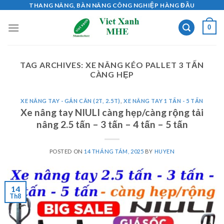
Skip
THANG NÂNG, BÀN NÂNG CÔNG NGHIỆP HÀNG ĐẦU
to
0
content
TAG ARCHIVES:
XE NÂNG KÉO PALLET 3 TẤN
CÀNG HẸP
XE NÂNG TAY - GẮN CÂN (2T, 2.5T)
,
XE NÂNG TAY 1 TẤN - 5 TẤN
Xe nâng tay NIULI càng hẹp/càng rộng tải
nâng 2.5 tấn – 3 tấn – 4 tấn – 5 tấn
POSTED ON
14 THÁNG TÁM, 2025
BY
HUYEN
14
Th8