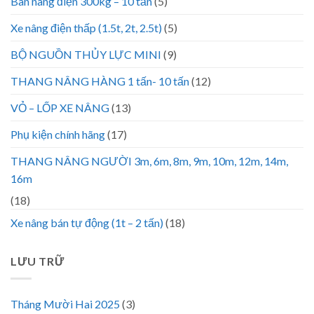
Bàn nâng điện 300kg – 10 tấn
(5)
Xe nâng điện thấp (1.5t, 2t, 2.5t)
(5)
BỘ NGUỒN THỦY LỰC MINI
(9)
THANG NÂNG HÀNG 1 tấn- 10 tấn
(12)
VỎ – LỐP XE NÂNG
(13)
Phụ kiện chính hãng
(17)
THANG NÂNG NGƯỜI 3m, 6m, 8m, 9m, 10m, 12m, 14m,
16m
(18)
Xe nâng bán tự động (1t – 2 tấn)
(18)
LƯU TRỮ
Tháng Mười Hai 2025
(3)