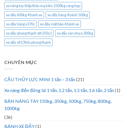
xe nâng tay thấp thân mạ kẽm 2500kg càng hẹp
xe đẩy 600kg 4 bánh xe
xe đẩy hàng 4 bánh 500kg
xe đẩy hàng x370c
xe đẩy mặt bàn 4 bánh xe
xe đẩy phong thạnh xth250s2
xe đẩy sàn nhựa 300kg
xe đẩy xtl130ds phong thạnh
CHUYÊN MỤC
CẨU THỦY LỰC MINI 1 tấn – 3 tấn
(21)
Xe nâng điện đứng lái 1 tấn, 1.2 tấn, 1.5 tấn, 1.6 tấn, 2 tấn
(1)
BÀN NÂNG TAY 150kg, 350kg, 500kg, 750kg, 800kg,
1000kg
(36)
BÁNH XE ĐẨY
(1)