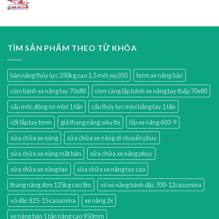
TÌM SẢN PHẨM THEO TỪ KHÓA
bàn nâng thủy lực 350kg cao 1.5 mét wp350
bơm xe nâng bàn
cùm bánh xe nâng tay 70x80
cùm càng lắp bánh xe nâng tay thấp 70x80
cẩu móc động cơ mini 1 tấn
cẩu thủy lực mini bằng tay 1 tấn
cốt lắp tay bơm
giá thang nâng siêu thị
lốp xe nâng 600-9
sửa chữa xe nâng
sửa chữa xe nâng di chuyển phuy
sửa chữa xe nâng mặt bàn
sửa chữa xe nâng phuy
sửa chữa xe nâng tay
sửa chữa xe nâng tay cao
thang nâng đơn 125kg cao 8m
vỏ xe nâng bánh đặc 700-12casumina
vỏ đặc 825-15 casumina
xe nâng 2x
xe nâng bàn 1 tấn nâng cao 950mm