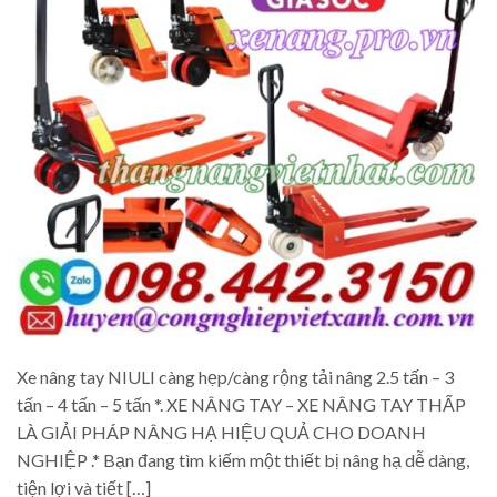
Xe nâng tay NIULI càng hẹp/càng rộng tải nâng 2.5 tấn – 3
tấn – 4 tấn – 5 tấn *. XE NÂNG TAY – XE NÂNG TAY THẤP
LÀ GIẢI PHÁP NÂNG HẠ HIỆU QUẢ CHO DOANH
NGHIỆP .* Bạn đang tìm kiếm một thiết bị nâng hạ dễ dàng,
tiện lợi và tiết […]