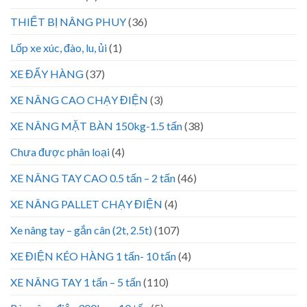
THIẾT BỊ NÂNG PHUY
(36)
Lốp xe xúc, đào, lu, ủi
(1)
XE ĐẨY HÀNG
(37)
XE NÂNG CAO CHẠY ĐIỆN
(3)
XE NÂNG MẶT BÀN 150kg-1.5 tấn
(38)
Chưa được phân loại
(4)
XE NÂNG TAY CAO 0.5 tấn – 2 tấn
(46)
XE NÂNG PALLET CHẠY ĐIỆN
(4)
Xe nâng tay – gắn cân (2t, 2.5t)
(107)
XE ĐIỆN KÉO HÀNG 1 tấn- 10 tấn
(4)
XE NÂNG TAY 1 tấn – 5 tấn
(110)