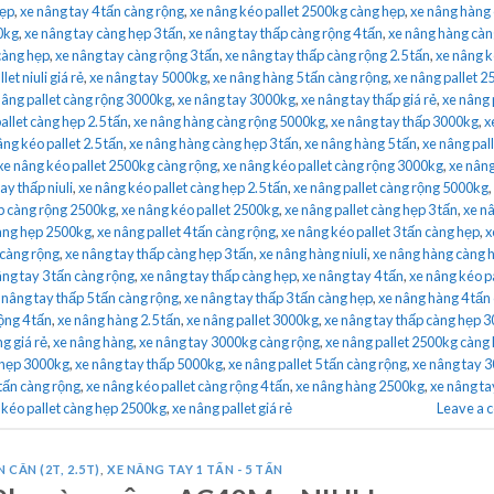
hẹp
,
xe nâng tay 4 tấn càng rộng
,
xe nâng kéo pallet 2500kg càng hẹp
,
xe nâng hàng
0kg
,
xe nâng tay càng hẹp 3 tấn
,
xe nâng tay thấp càng rộng 4 tấn
,
xe nâng hàng càn
càng hẹp
,
xe nâng tay càng rộng 3 tấn
,
xe nâng tay thấp càng rộng 2.5 tấn
,
xe nâng k
let niuli giá rẻ
,
xe nâng tay 5000kg
,
xe nâng hàng 5 tấn càng rộng
,
xe nâng pallet 
nâng pallet càng rộng 3000kg
,
xe nâng tay 3000kg
,
xe nâng tay thấp giá rẻ
,
xe nâng 
allet càng hẹp 2.5 tấn
,
xe nâng hàng càng rộng 5000kg
,
xe nâng tay thấp 3000kg
,
x
âng kéo pallet 2.5 tấn
,
xe nâng hàng càng hẹp 3 tấn
,
xe nâng hàng 5 tấn
,
xe nâng pal
xe nâng kéo pallet 2500kg càng rộng
,
xe nâng kéo pallet càng rộng 3000kg
,
xe nâng
ay thấp niuli
,
xe nâng kéo pallet càng hẹp 2.5 tấn
,
xe nâng pallet càng rộng 5000kg
,
ấp càng rộng 2500kg
,
xe nâng kéo pallet 2500kg
,
xe nâng pallet càng hẹp 3 tấn
,
xe n
càng hẹp 2500kg
,
xe nâng pallet 4 tấn càng rộng
,
xe nâng kéo pallet 3 tấn càng hẹp
,
x
 càng rộng
,
xe nâng tay thấp càng hẹp 3 tấn
,
xe nâng hàng niuli
,
xe nâng hàng càng 
âng tay 3 tấn càng rộng
,
xe nâng tay thấp càng hẹp
,
xe nâng tay 4 tấn
,
xe nâng kéo pa
 nâng tay thấp 5 tấn càng rộng
,
xe nâng tay thấp 3 tấn càng hẹp
,
xe nâng hàng 4 tấn
ộng 4 tấn
,
xe nâng hàng 2.5 tấn
,
xe nâng pallet 3000kg
,
xe nâng tay thấp càng hẹp 
g giá rẻ
,
xe nâng hàng
,
xe nâng tay 3000kg càng rộng
,
xe nâng pallet 2500kg càng
 hẹp 3000kg
,
xe nâng tay thấp 5000kg
,
xe nâng pallet 5 tấn càng rộng
,
xe nâng tay 
 tấn càng rộng
,
xe nâng kéo pallet càng rộng 4 tấn
,
xe nâng hàng 2500kg
,
xe nâng ta
 kéo pallet càng hẹp 2500kg
,
xe nâng pallet giá rẻ
Leave a
 CÂN (2T, 2.5T)
,
XE NÂNG TAY 1 TẤN - 5 TẤN