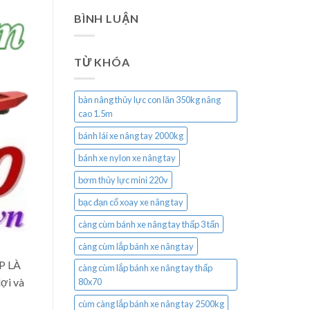
BÌNH LUẬN
TỪ KHÓA
bàn nâng thủy lực con lăn 350kg nâng
cao 1.5m
bánh lái xe nâng tay 2000kg
bánh xe nylon xe nâng tay
bơm thủy lực mini 220v
bạc đạn cổ xoay xe nâng tay
càng cùm bánh xe nâng tay thấp 3 tấn
càng cùm lắp bánh xe nâng tay
ẤP LÀ
càng cùm lắp bánh xe nâng tay thấp
ợi và
80x70
cùm càng lắp bánh xe nâng tay 2500kg