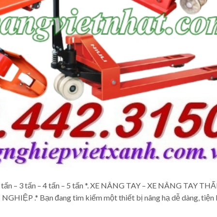
.5 tấn – 3 tấn – 4 tấn – 5 tấn *. XE NÂNG TAY – XE NÂNG TAY TH
.* Bạn đang tìm kiếm một thiết bị nâng hạ dễ dàng, tiện l