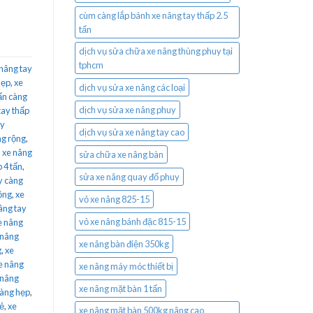
cùm càng lắp bánh xe nâng tay thấp 2.5
tấn
dịch vụ sửa chữa xe nâng thùng phuy tại
tphcm
 nâng tay
hẹp
,
xe
dịch vụ sửa xe nâng các loại
tấn càng
dịch vụ sửa xe nâng phuy
tay thấp
ay
dịch vụ sửa xe nâng tay cao
ng rộng
,
,
xe nâng
sửa chữa xe nâng bàn
 4 tấn
,
sửa xe nâng quay đổ phuy
y càng
ộng
,
xe
vỏ xe nâng 825-15
âng tay
vỏ xe nâng bánh đặc 815-15
e nâng
 nâng
xe nâng bàn điện 350kg
g
,
xe
e nâng
xe nâng máy móc thiết bị
 nâng
xe nâng mặt bàn 1 tấn
càng hẹp
,
rẻ
,
xe
xe nâng mặt bàn 500kg nâng cao