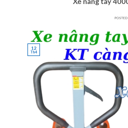
Xe nâng tay 400
POSTED
12
Th4