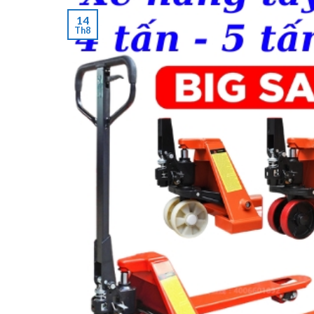
14
Th8