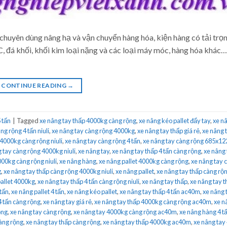
chuyên dùng nâng hạ và vận chuyển hàng hóa, kiện hàng có tải trọ
 đá khối, khối kim loại nặng và các loại máy móc, hàng hóa khác
CONTINUE READING
→
 tấn
|
Tagged
xe nâng tay thấp 4000kg càng rộng
,
xe nâng kéo pallet đẩy tay
,
xe nâ
ng rộng 4 tấn niuli
,
xe nâng tay càng rộng 4000kg
,
xe nâng tay thấp giá rẻ
,
xe nâng 
 4000kg càng rộng niuli
,
xe nâng tay càng rộng 4 tấn
,
xe nâng tay càng rộng 685x
 tay càng rộng 4000kg niuli
,
xe nâng tay
,
xe nâng tay thấp 4 tấn càng rộng
,
xe nâng 
000kg càng rộng niuli
,
xe nâng hàng
,
xe nâng pallet 4000kg càng rộng
,
xe nâng tay 
g
,
xe nâng tay thấp càng rộng 4000kg niuli
,
xe nâng pallet
,
xe nâng tay thấp càng rộn
pallet 4000kg
,
xe nâng tay thấp 4 tấn càng rộng niuli
,
xe nâng tay thấp
,
xe nâng tay 
 tấn
,
xe nâng pallet 4 tấn
,
xe nâng kéo pallet
,
xe nâng tay thấp 4 tấn ac40m
,
xe nâng 
4 tấn càng rộng
,
xe nâng tay giá rẻ
,
xe nâng tay thấp 4000kg càng rộng ac40m
,
xe n
ộng
,
xe nâng tay càng rộng
,
xe nâng tay 4000kg càng rộng ac40m
,
xe nâng hàng 4 t
àng rộng
,
xe nâng tay thấp càng rộng
,
xe nâng tay thấp 4000kg ac40m
,
xe nâng tay