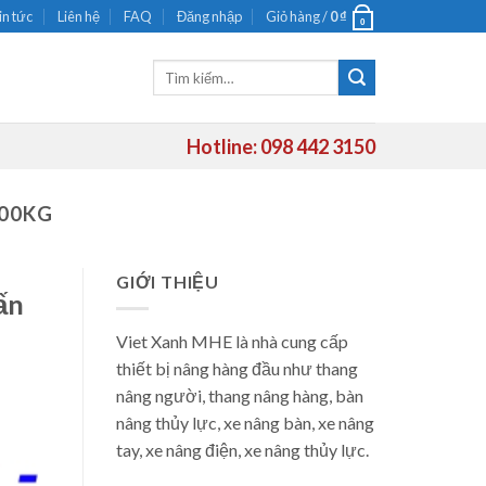
in tức
Liên hệ
FAQ
Đăng nhập
Giỏ hàng /
0
₫
0
Tìm
kiếm:
Hotline: 098 442 3150
000KG
GIỚI THIỆU
ấn
Viet Xanh MHE là nhà cung cấp
thiết bị nâng hàng đầu như thang
nâng người, thang nâng hàng, bàn
nâng thủy lực, xe nâng bàn, xe nâng
tay, xe nâng điện, xe nâng thủy lực.