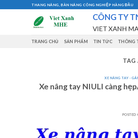
Skip
THANG NÂNG, BÀN NÂNG CÔNG NGHIỆP HÀNG ĐẦU
to
CÔNG TY T
content
VIET XANH M
TRANG CHỦ
SẢN PHẨM
TIN TỨC
THÔNG T
TAG 
XE NÂNG TAY - GẮN
Xe nâng tay NIULI càng hẹp/c
POSTED