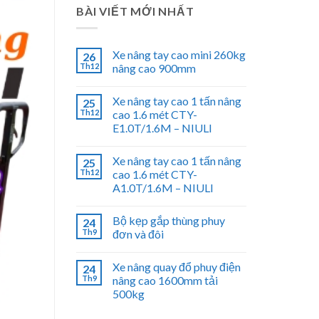
BÀI VIẾT MỚI NHẤT
Xe nâng tay cao mini 260kg
26
Th12
nâng cao 900mm
Xe nâng tay cao 1 tấn nâng
25
Th12
cao 1.6 mét CTY-
E1.0T/1.6M – NIULI
Xe nâng tay cao 1 tấn nâng
25
Th12
cao 1.6 mét CTY-
A1.0T/1.6M – NIULI
Bộ kẹp gắp thùng phuy
24
Th9
đơn và đôi
Xe nâng quay đổ phuy điện
24
Th9
nâng cao 1600mm tải
500kg