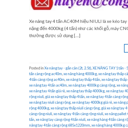
Xe nâng tay 4 tấn AC40M hiệu NIULI là xe kéo tay 
nặng đến 4000kg (4 tấn) như các khối gỗ, máy CNC,
thường được sử dụng […]
Posted in
Xe nâng tay - gắn cân (2t, 2.5t)
,
XE NÂNG TAY 1 tấn - 5
tấn càng rộng ac40m
,
xe nâng hàng 4000kg
,
xe nâng tay thấp cà
4 tấn càng rộng ac40m
,
xe nâng tay thấp 4 tấn
,
xe nâng tay thấp
xe nâng tay 4 tấn ac40m
,
xe nâng tay 4000kg càng rộng
,
xe nâng
xe nâng tay 4 tấn giá rẻ
,
xe nâng tay thấp 4000kg
,
xe nâng tay 4
rộng niuli
,
giá xe nâng tay thấp 4 tấn
,
xe nâng tay 4 tấn càng rộn
xe nâng tay niuli càng rộng
,
xe nâng tay 4000kg giá rẻ
,
xe nâng 
rộng 4000kg
,
xe nâng tay thấp niuli càng rộng
,
giá xe nâng tay 4
càng rộng niuli
,
xe nâng tay 4 tấn càng rộng niuli
,
xe nâng pallet 
tấn
,
xe nâng tay càng rộng 4 tấn niuli
,
xe nâng hàng 4 tấn càng r
nâng tay 4 tấn càng rộng 685x1220mm
,
xe nâng hàng 4000kg c