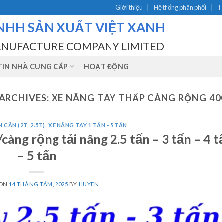
Giới thiệu
Hệ thống phân phối
T
NHH SẢN XUẤT VIỆT XANH
ANUFACTURE COMPANY LIMITED
IN NHÀ CUNG CẤP
HOẠT ĐỘNG
ARCHIVES:
XE NÂNG TAY THẤP CÀNG RỘNG 4
 CÂN (2T, 2.5T)
,
XE NÂNG TAY 1 TẤN - 5 TẤN
àng rộng tải nâng 2.5 tấn – 3 tấn – 4 t
– 5 tấn
 ON
14 THÁNG TÁM, 2025
BY
HUYEN