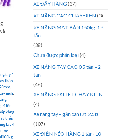
XE ĐẨY HÀNG
(37)
XE NÂNG CAO CHẠY ĐIỆN
(3)
ng
XE NÂNG MẶT BÀN 150kg-1.5
…và
tấn
(38)
Chưa được phân loại
(4)
XE NÂNG TAY CAO 0.5 tấn – 2
tấn
ng tay 4
tay thấp
(46)
1220mm
,
tay niuli
,
XE NÂNG PALLET CHẠY ĐIỆN
càng
(4)
g 4 tấn
,
thấp càng
Xe nâng tay – gắn cân (2t, 2.5t)
tay thấp
(107)
âng tay 4
ấn
,
xe
XE ĐIỆN KÉO HÀNG 1 tấn- 10
 4000kg
,