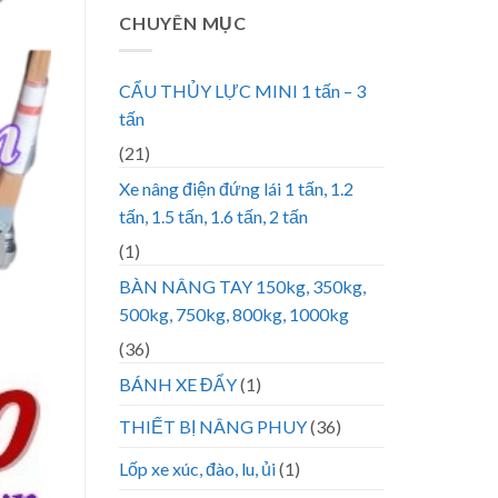
CHUYÊN MỤC
CẨU THỦY LỰC MINI 1 tấn – 3
tấn
(21)
Xe nâng điện đứng lái 1 tấn, 1.2
tấn, 1.5 tấn, 1.6 tấn, 2 tấn
(1)
BÀN NÂNG TAY 150kg, 350kg,
500kg, 750kg, 800kg, 1000kg
(36)
BÁNH XE ĐẨY
(1)
THIẾT BỊ NÂNG PHUY
(36)
Lốp xe xúc, đào, lu, ủi
(1)