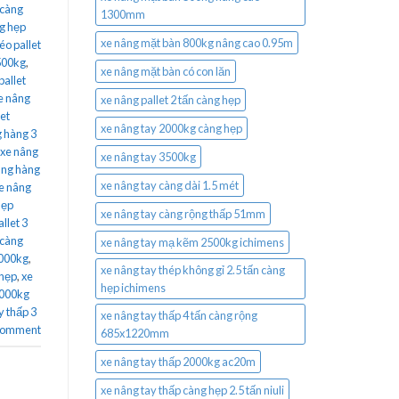
 càng
1300mm
g hẹp
xe nâng mặt bàn 800kg nâng cao 0.95m
éo pallet
2500kg
,
xe nâng mặt bàn có con lăn
pallet
e nâng
xe nâng pallet 2 tấn càng hẹp
let
xe nâng tay 2000kg càng hẹp
 hàng 3
xe nâng
xe nâng tay 3500kg
âng hàng
xe nâng tay càng dài 1.5 mét
e nâng
hẹp
xe nâng tay càng rộng thấp 51mm
llet 3
 càng
xe nâng tay mạ kẽm 2500kg ichimens
3000kg
,
xe nâng tay thép không gỉ 2.5 tấn càng
 hẹp
,
xe
hẹp ichimens
3000kg
y thấp 3
xe nâng tay thấp 4 tấn càng rộng
 comment
685x1220mm
xe nâng tay thấp 2000kg ac20m
xe nâng tay thấp càng hẹp 2.5 tấn niuli