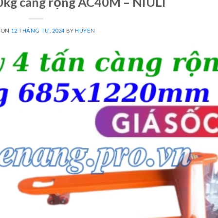
0kg càng rộng AC40M – NIULI
 ON
12 THÁNG TƯ, 2024
BY
HUYEN