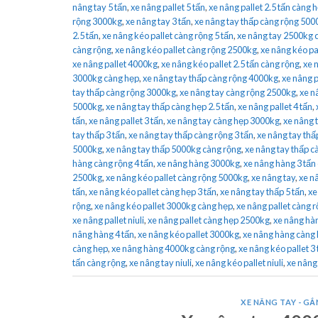
nâng tay 5 tấn
,
xe nâng pallet 5 tấn
,
xe nâng pallet 2.5 tấn càng 
rộng 3000kg
,
xe nâng tay 3 tấn
,
xe nâng tay thấp càng rộng 500
2.5 tấn
,
xe nâng kéo pallet càng rộng 5 tấn
,
xe nâng tay 2500kg 
càng rộng
,
xe nâng kéo pallet càng rộng 2500kg
,
xe nâng kéo pal
xe nâng pallet 4000kg
,
xe nâng kéo pallet 2.5 tấn càng rộng
,
xe 
3000kg càng hẹp
,
xe nâng tay thấp càng rộng 4000kg
,
xe nâng p
tay thấp càng rộng 3000kg
,
xe nâng tay càng rộng 2500kg
,
xe n
5000kg
,
xe nâng tay thấp càng hẹp 2.5 tấn
,
xe nâng pallet 4 tấn
,
tấn
,
xe nâng pallet 3 tấn
,
xe nâng tay càng hẹp 3000kg
,
xe nâng t
tay thấp 3 tấn
,
xe nâng tay thấp càng rộng 3 tấn
,
xe nâng tay th
5000kg
,
xe nâng tay thấp 5000kg càng rộng
,
xe nâng tay thấp 
hàng càng rộng 4 tấn
,
xe nâng hàng 3000kg
,
xe nâng hàng 3 tấn
2500kg
,
xe nâng kéo pallet càng rộng 5000kg
,
xe nâng tay
,
xe n
tấn
,
xe nâng kéo pallet càng hẹp 3 tấn
,
xe nâng tay thấp 5 tấn
,
xe
rộng
,
xe nâng kéo pallet 3000kg càng hẹp
,
xe nâng pallet càng r
xe nâng pallet niuli
,
xe nâng pallet càng hẹp 2500kg
,
xe nâng hàn
nâng hàng 4 tấn
,
xe nâng kéo pallet 3000kg
,
xe nâng hàng càng
càng hẹp
,
xe nâng hàng 4000kg càng rộng
,
xe nâng kéo pallet 3
tấn càng rộng
,
xe nâng tay niuli
,
xe nâng kéo pallet niuli
,
xe nâng
XE NÂNG TAY - GẮN