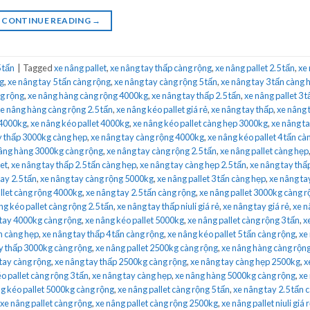
CONTINUE READING
→
 tấn
|
Tagged
xe nâng pallet
,
xe nâng tay thấp càng rộng
,
xe nâng pallet 2.5 tấn
,
xe
kg
,
xe nâng tay 5 tấn càng rộng
,
xe nâng tay càng rộng 5 tấn
,
xe nâng tay 3 tấn càng 
ng rộng
,
xe nâng hàng càng rộng 4000kg
,
xe nâng tay thấp 2.5 tấn
,
xe nâng pallet 3 
e nâng hàng càng rộng 2.5 tấn
,
xe nâng kéo pallet giá rẻ
,
xe nâng tay thấp
,
xe nâng 
 4000kg
,
xe nâng kéo pallet 4000kg
,
xe nâng kéo pallet càng hẹp 3000kg
,
xe nâng t
y thấp 3000kg càng hẹp
,
xe nâng tay càng rộng 4000kg
,
xe nâng kéo pallet 4 tấn cà
âng hàng 3000kg càng rộng
,
xe nâng tay càng rộng 2.5 tấn
,
xe nâng pallet càng hẹp
et
,
xe nâng tay thấp 2.5 tấn càng hẹp
,
xe nâng tay càng hẹp 2.5 tấn
,
xe nâng tay thấp
ay 2.5 tấn
,
xe nâng tay càng rộng 5000kg
,
xe nâng pallet 3 tấn càng hẹp
,
xe nâng ta
llet càng rộng 4000kg
,
xe nâng tay 2.5 tấn càng rộng
,
xe nâng pallet 3000kg càng r
ng kéo pallet càng rộng 2.5 tấn
,
xe nâng tay thấp niuli giá rẻ
,
xe nâng tay giá rẻ
,
xe n
 tay 4000kg càng rộng
,
xe nâng kéo pallet 5000kg
,
xe nâng pallet càng rộng 3 tấn
,
x
n càng hẹp
,
xe nâng tay thấp 4 tấn càng rộng
,
xe nâng kéo pallet 5 tấn càng rộng
,
xe
y thấp 3000kg càng rộng
,
xe nâng pallet 2500kg càng rộng
,
xe nâng hàng càng rộn
tay càng rộng
,
xe nâng tay thấp 2500kg càng rộng
,
xe nâng tay càng hẹp 2500kg
,
x
o pallet càng rộng 3 tấn
,
xe nâng tay càng hẹp
,
xe nâng hàng 5000kg càng rộng
,
xe
g kéo pallet 5000kg càng rộng
,
xe nâng pallet càng rộng 5 tấn
,
xe nâng tay 2.5 tấn 
xe nâng pallet càng rộng
,
xe nâng pallet càng rộng 2500kg
,
xe nâng pallet niuli giá 