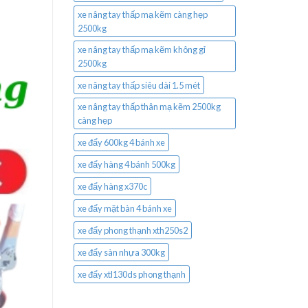
xe nâng tay thấp mạ kẽm càng hẹp
2500kg
xe nâng tay thấp mạ kẽm không gỉ
2500kg
xe nâng tay thấp siêu dài 1.5 mét
xe nâng tay thấp thân mạ kẽm 2500kg
càng hẹp
xe đẩy 600kg 4 bánh xe
xe đẩy hàng 4 bánh 500kg
xe đẩy hàng x370c
xe đẩy mặt bàn 4 bánh xe
xe đẩy phong thạnh xth250s2
xe đẩy sàn nhựa 300kg
xe đẩy xtl130ds phong thạnh