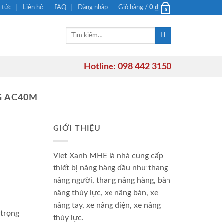
n tức
Liên hệ
FAQ
Đăng nhập
Giỏ hàng /
0
₫
0
Tìm
kiếm:
Hotline: 098 442 3150
G AC40M
GIỚI THIỆU
Viet Xanh MHE là nhà cung cấp
thiết bị nâng hàng đầu như thang
nâng người, thang nâng hàng, bàn
nâng thủy lực, xe nâng bàn, xe
nâng tay, xe nâng điện, xe nâng
 trọng
thủy lực.