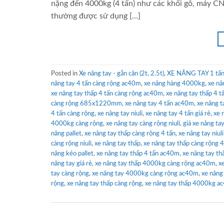
nặng đến 4000kg (4 tấn) như các khối gỗ, máy CN
thường được sử dụng […]
Posted in
Xe nâng tay - gắn cân (2t, 2.5t)
,
XE NÂNG TAY 1 tấn 
nâng tay 4 tấn càng rộng ac40m
,
xe nâng hàng 4000kg
,
xe nâ
xe nâng tay thấp 4 tấn càng rộng ac40m
,
xe nâng tay thấp 4 t
càng rộng 685x1220mm
,
xe nâng tay 4 tấn ac40m
,
xe nâng 
4 tấn càng rộng
,
xe nâng tay niuli
,
xe nâng tay 4 tấn giá rẻ
,
xe 
4000kg càng rộng
,
xe nâng tay càng rộng niuli
,
giá xe nâng ta
nâng pallet
,
xe nâng tay thấp càng rộng 4 tấn
,
xe nâng tay niul
càng rộng niuli
,
xe nâng tay thấp
,
xe nâng tay thấp càng rộng
nâng kéo pallet
,
xe nâng tay thấp 4 tấn ac40m
,
xe nâng tay thấ
nâng tay giá rẻ
,
xe nâng tay thấp 4000kg càng rộng ac40m
,
x
tay càng rộng
,
xe nâng tay 4000kg càng rộng ac40m
,
xe nâng
rộng
,
xe nâng tay thấp càng rộng
,
xe nâng tay thấp 4000kg a