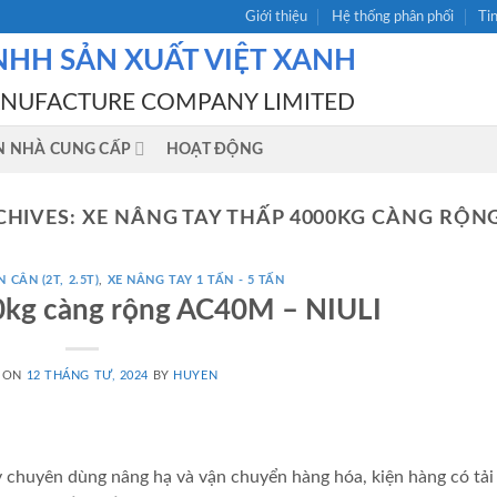
Giới thiệu
Hệ thống phân phối
Ti
NHH SẢN XUẤT VIỆT XANH
ANUFACTURE COMPANY LIMITED
N NHÀ CUNG CẤP
HOẠT ĐỘNG
CHIVES:
XE NÂNG TAY THẤP 4000KG CÀNG RỘN
 CÂN (2T, 2.5T)
,
XE NÂNG TAY 1 TẤN - 5 TẤN
0kg càng rộng AC40M – NIULI
 ON
12 THÁNG TƯ, 2024
BY
HUYEN
y chuyên dùng nâng hạ và vận chuyển hàng hóa, kiện hàng có tải