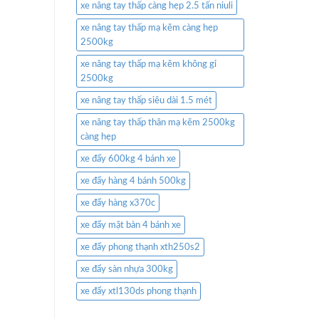
xe nâng tay thấp càng hẹp 2.5 tấn niuli
xe nâng tay thấp mạ kẽm càng hẹp
2500kg
xe nâng tay thấp mạ kẽm không gỉ
2500kg
xe nâng tay thấp siêu dài 1.5 mét
xe nâng tay thấp thân mạ kẽm 2500kg
càng hẹp
xe đẩy 600kg 4 bánh xe
xe đẩy hàng 4 bánh 500kg
xe đẩy hàng x370c
xe đẩy mặt bàn 4 bánh xe
xe đẩy phong thạnh xth250s2
xe đẩy sàn nhựa 300kg
xe đẩy xtl130ds phong thạnh