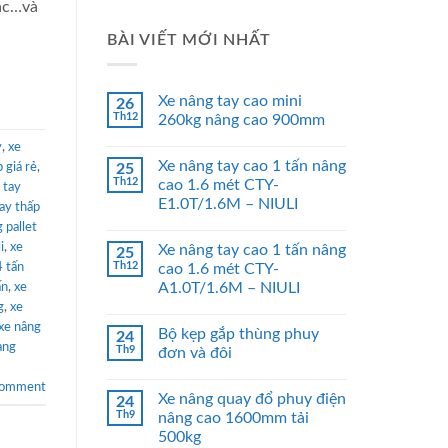
hác…và
BÀI VIẾT MỚI NHẤT
Xe nâng tay cao mini
26
Th12
260kg nâng cao 900mm
y
,
xe
Xe nâng tay cao 1 tấn nâng
 giá rẻ
,
25
Th12
cao 1.6 mét CTY-
 tay
E1.0T/1.6M – NIULI
ay thấp
 pallet
i
,
xe
Xe nâng tay cao 1 tấn nâng
25
Th12
4 tấn
cao 1.6 mét CTY-
A1.0T/1.6M – NIULI
ấn
,
xe
g
,
xe
xe nâng
Bộ kẹp gắp thùng phuy
24
àng
Th9
đơn và đôi
comment
Xe nâng quay đổ phuy điện
24
Th9
nâng cao 1600mm tải
500kg