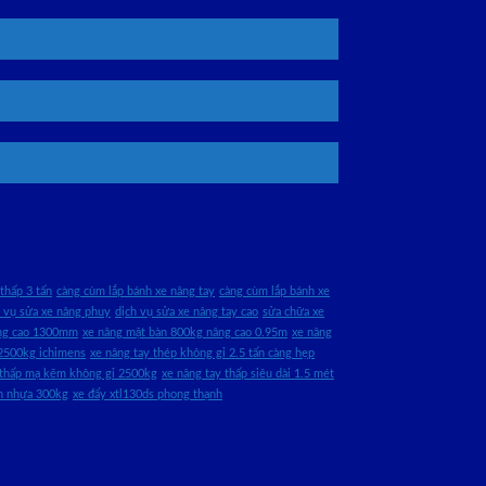
thấp 3 tấn
càng cùm lắp bánh xe nâng tay
càng cùm lắp bánh xe
h vụ sửa xe nâng phuy
dịch vụ sửa xe nâng tay cao
sửa chữa xe
âng cao 1300mm
xe nâng mặt bàn 800kg nâng cao 0.95m
xe nâng
2500kg ichimens
xe nâng tay thép không gỉ 2.5 tấn càng hẹp
 thấp mạ kẽm không gỉ 2500kg
xe nâng tay thấp siêu dài 1.5 mét
àn nhựa 300kg
xe đẩy xtl130ds phong thạnh