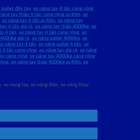
 pallet đẩy tay
,
xe nâng tay 4 tấn càng rộng
nâng tay thấp 4 tấn càng rộng ac40m
,
xe
,
xe nâng tay 4 tấn ac40m
,
xe nâng tay
tay 4 tấn giá rẻ
,
xe nâng tay thấp 4000kg
,
xe
ấp 4 tấn
,
xe nâng tay 4 tấn càng rộng
,
xe
 4000kg giá rẻ
,
xe nâng pallet 4000kg
,
xe
xe nâng tay 4 tấn
,
xe nâng pallet 4 tấn
,
xe
t 4 tấn càng rộng
,
xe nâng tay giá rẻ
,
xe nâng
ay càng rộng
,
xe nâng tay 4000kg càng rộng
rộng
,
xe nâng tay thấp 4000kg ac40m
,
xe
 xe nâng tay, xe nâng điện, xe nâng thủy