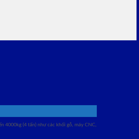
ến 4000kg (4 tấn) như các khối gỗ, máy CNC,