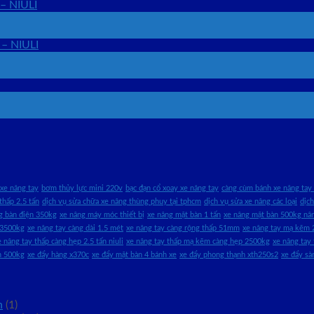
 – NIULI
 – NIULI
xe nâng tay
bơm thủy lực mini 220v
bạc đạn cổ xoay xe nâng tay
càng cùm bánh xe nâng tay 
thấp 2.5 tấn
dịch vụ sửa chữa xe nâng thùng phuy tại tphcm
dịch vụ sửa xe nâng các loại
dịc
g bàn điện 350kg
xe nâng máy móc thiết bị
xe nâng mặt bàn 1 tấn
xe nâng mặt bàn 500kg n
 3500kg
xe nâng tay càng dài 1.5 mét
xe nâng tay càng rộng thấp 51mm
xe nâng tay mạ kẽm 
e nâng tay thấp càng hẹp 2.5 tấn niuli
xe nâng tay thấp mạ kẽm càng hẹp 2500kg
xe nâng tay
h 500kg
xe đẩy hàng x370c
xe đẩy mặt bàn 4 bánh xe
xe đẩy phong thạnh xth250s2
xe đẩy s
n
(1)