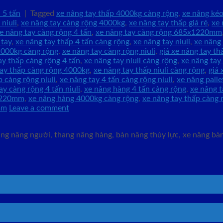
 5 tấn
|
Tagged
xe nâng tay thấp 4000kg càng rộng
,
xe nâng kéo
niuli
,
xe nâng tay càng rộng 4000kg
,
xe nâng tay thấp giá rẻ
,
xe 
e nâng tay càng rộng 4 tấn
,
xe nâng tay càng rộng 685x1220mm
 tay
,
xe nâng tay thấp 4 tấn càng rộng
,
xe nâng tay niuli
,
xe nâng 
 4000kg càng rộng
,
xe nâng tay càng rộng niuli
,
giá xe nâng tay th
ay thấp càng rộng 4 tấn
,
xe nâng tay niuli càng rộng
,
xe nâng tay
tay thấp càng rộng 4000kg
,
xe nâng tay thấp niuli càng rộng
,
giá 
p càng rộng niuli
,
xe nâng tay 4 tấn càng rộng niuli
,
xe nâng palle
ay càng rộng 4 tấn niuli
,
xe nâng hàng 4 tấn càng rộng
,
xe nâng t
x1220mm
,
xe nâng hàng 4000kg càng rộng
,
xe nâng tay thấp càng 
mm
Leave a comment
g nâng người, thang nâng hàng, bàn nâng thủy lực, xe nâng bàn,