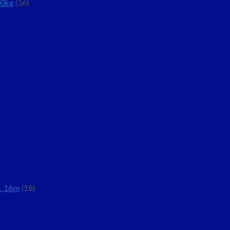
00kg
(36)
, 16m
(18)