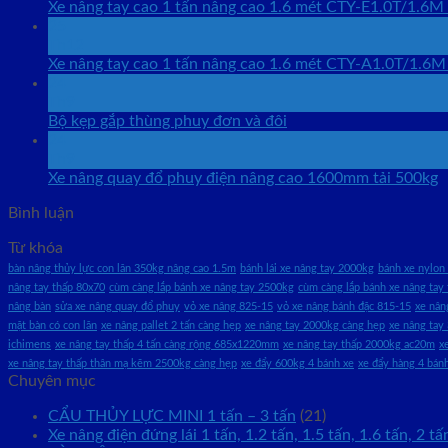
Xe nâng tay cao 1 tấn nâng cao 1.6 mét CTY-E1.0T/1.6M
25
Th12
Xe nâng tay cao 1 tấn nâng cao 1.6 mét CTY-A1.0T/1.6M
24
Th9
Bộ kẹp gắp thùng phuy đơn và đôi
24
Th9
Xe nâng quay đổ phuy điện nâng cao 1600mm tải 500kg
Bình luận
Từ khóa
bàn nâng thủy lực con lăn 350kg nâng cao 1.5m
bánh lái xe nâng tay 2000kg
bánh xe nylon 
nâng tay thấp 80x70
cùm càng lắp bánh xe nâng tay 2500kg
cùm càng lắp bánh xe nâng tay 
nâng bàn
sửa xe nâng quay đổ phuy
vỏ xe nâng 825-15
vỏ xe nâng bánh đặc 815-15
xe nân
mặt bàn có con lăn
xe nâng pallet 2 tấn càng hẹp
xe nâng tay 2000kg càng hẹp
xe nâng tay
ichimens
xe nâng tay thấp 4 tấn càng rộng 685x1220mm
xe nâng tay thấp 2000kg ac20m
x
xe nâng tay thấp thân mạ kẽm 2500kg càng hẹp
xe đẩy 600kg 4 bánh xe
xe đẩy hàng 4 bán
Chuyên mục
CẨU THỦY LỰC MINI 1 tấn – 3 tấn
(21)
Xe nâng điện đứng lái 1 tấn, 1.2 tấn, 1.5 tấn, 1.6 tấn, 2 tấ