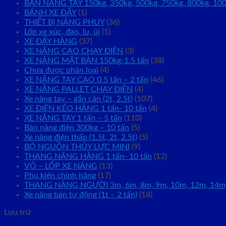
BÀN NÂNG TAY 150kg, 350kg, 500kg, 750kg, 800kg, 10
BÁNH XE ĐẨY
(1)
THIẾT BỊ NÂNG PHUY
(36)
Lốp xe xúc, đào, lu, ủi
(1)
XE ĐẨY HÀNG
(37)
XE NÂNG CAO CHẠY ĐIỆN
(3)
XE NÂNG MẶT BÀN 150kg-1.5 tấn
(38)
Chưa được phân loại
(4)
XE NÂNG TAY CAO 0.5 tấn – 2 tấn
(46)
XE NÂNG PALLET CHẠY ĐIỆN
(4)
Xe nâng tay – gắn cân (2t, 2.5t)
(107)
XE ĐIỆN KÉO HÀNG 1 tấn- 10 tấn
(4)
XE NÂNG TAY 1 tấn – 5 tấn
(110)
Bàn nâng điện 300kg – 10 tấn
(5)
Xe nâng điện thấp (1.5t, 2t, 2.5t)
(5)
BỘ NGUỒN THỦY LỰC MINI
(9)
THANG NÂNG HÀNG 1 tấn- 10 tấn
(12)
VỎ – LỐP XE NÂNG
(13)
Phụ kiện chính hãng
(17)
THANG NÂNG NGƯỜI 3m, 6m, 8m, 9m, 10m, 12m, 14m
Xe nâng bán tự động (1t – 2 tấn)
(18)
Lưu trữ