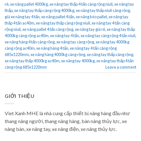
rẻ
,
xe nâng pallet 4000kg
,
xe nâng tay thấp 4 tấn càng rộng niuli
,
xe nâng tay
thấp
,
xe nâng tay thấp càng rộng 4000kg
,
xe nâng tay thấp niuli càng rộng
,
giá xe nâng tay 4 tấn
,
xe nâng pallet 4 tấn
,
xe nâng kéo pallet
,
xe nâng tay
thấp 4 tấn ac40m
,
xe nâng tay thấp càng rộng niuli
,
xe nâng tay 4 tấn càng
rộng niuli
,
xe nâng pallet 4 tấn càng rộng
,
xe nâng tay giá rẻ
,
xe nâng tay thấp
4000kg càng rộng ac40m
,
xe nâng tay 4 tấn
,
xe nâng tay càng rộng 4 tấn niuli
,
xe nâng hàng 4 tấn càng rộng
,
xe nâng tay càng rộng
,
xe nâng tay 4000kg
càng rộng ac40m
,
xe nâng hàng 4 tấn
,
xe nâng tay 4 tấn càng rộng
685x1220mm
,
xe nâng hàng 4000kg càng rộng
,
xe nâng tay thấp càng rộng
,
xe nâng tay thấp 4000kg ac40m
,
xe nâng tay 4000kg
,
xe nâng tay thấp 4 tấn
càng rộng 685x1220mm
Leave a comment
GIỚI THIỆU
Viet Xanh MHE là nhà cung cấp thiết bị nâng hàng đầu như
thang nâng người, thang nâng hàng, bàn nâng thủy lực, xe
nâng bàn, xe nâng tay, xe nâng điện, xe nâng thủy lực.