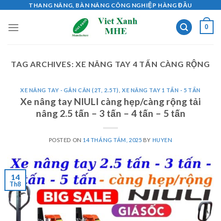
Skip
THANG NÂNG, BÀN NÂNG CÔNG NGHIỆP HÀNG ĐẦU
to
0
content
TAG ARCHIVES:
XE NÂNG TAY 4 TẤN CÀNG RỘNG
XE NÂNG TAY - GẮN CÂN (2T, 2.5T)
,
XE NÂNG TAY 1 TẤN - 5 TẤN
Xe nâng tay NIULI càng hẹp/càng rộng tải
nâng 2.5 tấn – 3 tấn – 4 tấn – 5 tấn
POSTED ON
14 THÁNG TÁM, 2025
BY
HUYEN
14
Th8