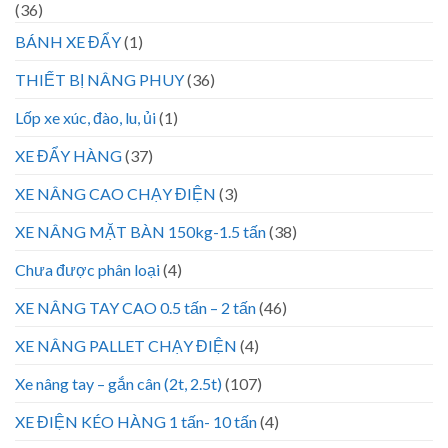
(36)
BÁNH XE ĐẨY
(1)
THIẾT BỊ NÂNG PHUY
(36)
Lốp xe xúc, đào, lu, ủi
(1)
XE ĐẨY HÀNG
(37)
XE NÂNG CAO CHẠY ĐIỆN
(3)
XE NÂNG MẶT BÀN 150kg-1.5 tấn
(38)
Chưa được phân loại
(4)
XE NÂNG TAY CAO 0.5 tấn – 2 tấn
(46)
XE NÂNG PALLET CHẠY ĐIỆN
(4)
Xe nâng tay – gắn cân (2t, 2.5t)
(107)
XE ĐIỆN KÉO HÀNG 1 tấn- 10 tấn
(4)