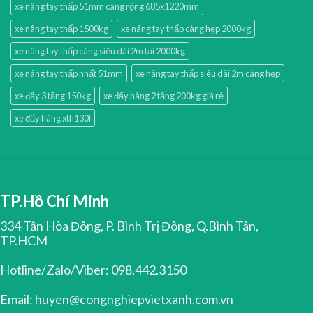
xe nâng tay thấp 51mm càng rộng 685x1220mm
xe nâng tay thấp 1500kg
xe nâng tay thấp càng hẹp 2000kg
xe nâng tay thấp càng siêu dài 2m tải 2000kg
xe nâng tay thấp nhất 51mm
xe nâng tay thấp siêu dài 2m càng hẹp
xe đẩy 3 tầng 150kg
xe đẩy hàng 2 tầng 200kg giá rẻ
xe đẩy hàng xth130l
TP.Hồ Chí Minh
334 Tân Hòa Đông, P. Bình Trị Đông, Q.Bình Tân,
TP.HCM
Hotline/Zalo/Viber: 098.442.3150
Email: huyen@congnghiepvietxanh.com.vn