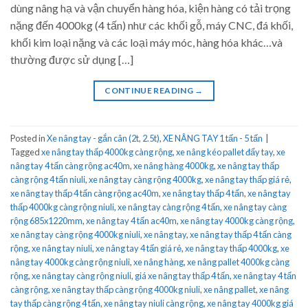
dùng nâng hạ và vận chuyển hàng hóa, kiện hàng có tải trọng
nặng đến 4000kg (4 tấn) như các khối gỗ, máy CNC, đá khối,
khối kim loại nặng và các loại máy móc, hàng hóa khác…và
thường được sử dụng […]
CONTINUE READING
→
Posted in
Xe nâng tay - gắn cân (2t, 2.5t)
,
XE NÂNG TAY 1 tấn - 5 tấn
|
Tagged
xe nâng tay thấp 4000kg càng rộng
,
xe nâng kéo pallet đẩy tay
,
xe
nâng tay 4 tấn càng rộng ac40m
,
xe nâng hàng 4000kg
,
xe nâng tay thấp
càng rộng 4 tấn niuli
,
xe nâng tay càng rộng 4000kg
,
xe nâng tay thấp giá rẻ
,
xe nâng tay thấp 4 tấn càng rộng ac40m
,
xe nâng tay thấp 4 tấn
,
xe nâng tay
thấp 4000kg càng rộng niuli
,
xe nâng tay càng rộng 4 tấn
,
xe nâng tay càng
rộng 685x1220mm
,
xe nâng tay 4 tấn ac40m
,
xe nâng tay 4000kg càng rộng
,
xe nâng tay càng rộng 4000kg niuli
,
xe nâng tay
,
xe nâng tay thấp 4 tấn càng
rộng
,
xe nâng tay niuli
,
xe nâng tay 4 tấn giá rẻ
,
xe nâng tay thấp 4000kg
,
xe
nâng tay 4000kg càng rộng niuli
,
xe nâng hàng
,
xe nâng pallet 4000kg càng
rộng
,
xe nâng tay càng rộng niuli
,
giá xe nâng tay thấp 4 tấn
,
xe nâng tay 4 tấn
càng rộng
,
xe nâng tay thấp càng rộng 4000kg niuli
,
xe nâng pallet
,
xe nâng
tay thấp càng rộng 4 tấn
,
xe nâng tay niuli càng rộng
,
xe nâng tay 4000kg giá