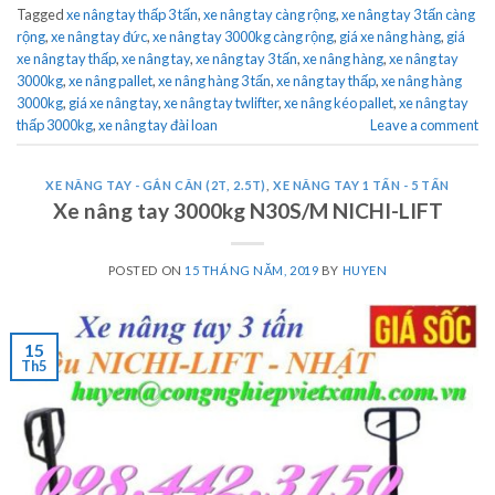
Tagged
xe nâng tay thấp 3 tấn
,
xe nâng tay càng rộng
,
xe nâng tay 3 tấn càng
rộng
,
xe nâng tay đức
,
xe nâng tay 3000kg càng rộng
,
giá xe nâng hàng
,
giá
xe nâng tay thấp
,
xe nâng tay
,
xe nâng tay 3 tấn
,
xe nâng hàng
,
xe nâng tay
3000kg
,
xe nâng pallet
,
xe nâng hàng 3 tấn
,
xe nâng tay thấp
,
xe nâng hàng
3000kg
,
giá xe nâng tay
,
xe nâng tay twlifter
,
xe nâng kéo pallet
,
xe nâng tay
thấp 3000kg
,
xe nâng tay đài loan
Leave a comment
XE NÂNG TAY - GẮN CÂN (2T, 2.5T)
,
XE NÂNG TAY 1 TẤN - 5 TẤN
Xe nâng tay 3000kg N30S/M NICHI-LIFT
POSTED ON
15 THÁNG NĂM, 2019
BY
HUYEN
15
Th5