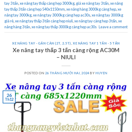
tay 3 tấn
,
xe nâng tay thấp càng hẹp 3000kg
,
giá xe nâng tay 3 tấn
,
xe nâng
tay thấp 3 tấn càng hẹp 540x1150mm
,
xe nâng hàng 3000kg càng hẹp
,
xe
nâng tay 3000kg
,
xe nâng tay 3000kg càng hẹp ac30s
,
xe nâng tay 3000kg
giá rẻ
,
xe nâng tay thấp 3 tấn càng hẹp niuli
,
xe nâng tay càng hẹp 3 tấn
,
xe
nâng hàng 3 tấn
,
xe nâng tay thấp 3000kg càng hẹp ac30s
Leave a comment
XE NÂNG TAY - GẮN CÂN (2T, 2.5T)
,
XE NÂNG TAY 1 TẤN - 5 TẤN
Xe nâng tay thấp 3 tấn càng rộng AC30M
– NIULI
POSTED ON
26 THÁNG MƯỜI HAI, 2024
BY
HUYEN
26
Th12