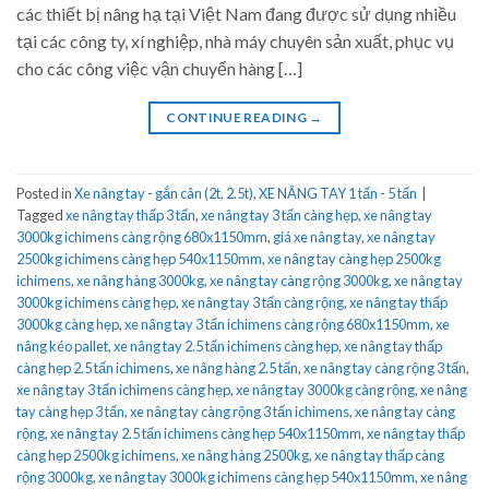
các thiết bị nâng hạ tại Việt Nam đang được sử dụng nhiều
tại các công ty, xí nghiệp, nhà máy chuyên sản xuất, phục vụ
cho các công việc vận chuyển hàng […]
CONTINUE READING
→
Posted in
Xe nâng tay - gắn cân (2t, 2.5t)
,
XE NÂNG TAY 1 tấn - 5 tấn
|
Tagged
xe nâng tay thấp 3 tấn
,
xe nâng tay 3 tấn càng hẹp
,
xe nâng tay
3000kg ichimens càng rộng 680x1150mm
,
giá xe nâng tay
,
xe nâng tay
2500kg ichimens càng hẹp 540x1150mm
,
xe nâng tay càng hẹp 2500kg
ichimens
,
xe nâng hàng 3000kg
,
xe nâng tay càng rộng 3000kg
,
xe nâng tay
3000kg ichimens càng hẹp
,
xe nâng tay 3 tấn càng rộng
,
xe nâng tay thấp
3000kg càng hẹp
,
xe nâng tay 3 tấn ichimens càng rộng 680x1150mm
,
xe
nâng kéo pallet
,
xe nâng tay 2.5 tấn ichimens càng hẹp
,
xe nâng tay thấp
càng hẹp 2.5 tấn ichimens
,
xe nâng hàng 2.5 tấn
,
xe nâng tay càng rộng 3 tấn
,
xe nâng tay 3 tấn ichimens càng hẹp
,
xe nâng tay 3000kg càng rộng
,
xe nâng
tay càng hẹp 3 tấn
,
xe nâng tay càng rộng 3 tấn ichimens
,
xe nâng tay càng
rộng
,
xe nâng tay 2.5 tấn ichimens càng hẹp 540x1150mm
,
xe nâng tay thấp
càng hẹp 2500kg ichimens
,
xe nâng hàng 2500kg
,
xe nâng tay thấp càng
rộng 3000kg
,
xe nâng tay 3000kg ichimens càng hẹp 540x1150mm
,
xe nâng