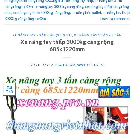
nâng tay thấp càng rộng 3000kg niuli
,
xe nâng tay thấp
,
xe nâng tay 3 tấn
càng rộng ac30m
,
xe nâng tay 3000kg càng rộng
,
xe nâng tay thấp càng rộng
niuli
,
xe nâng tay thấp 3000kg càng rộng
,
xe nâng kéo pallet
,
xe nâng tay thấp
3000kg càng rộng ac30m
Leave a comment
XE NÂNG TAY - GẮN CÂN (2T, 2.5T)
,
XE NÂNG TAY 1 TẤN - 5 TẤN
Xe nâng tay thấp 3000kg càng rộng
685x1220mm
POSTED ON
4 THÁNG TÁM, 2023
BY
HUYEN
04
Th8