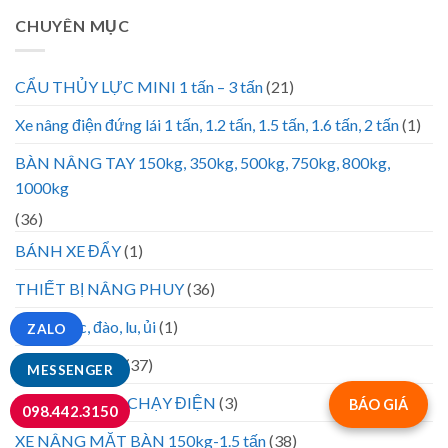
CHUYÊN MỤC
CẨU THỦY LỰC MINI 1 tấn – 3 tấn
(21)
Xe nâng điện đứng lái 1 tấn, 1.2 tấn, 1.5 tấn, 1.6 tấn, 2 tấn
(1)
BÀN NÂNG TAY 150kg, 350kg, 500kg, 750kg, 800kg,
1000kg
(36)
BÁNH XE ĐẨY
(1)
THIẾT BỊ NÂNG PHUY
(36)
Lốp xe xúc, đào, lu, ủi
(1)
ZALO
XE ĐẨY HÀNG
(37)
MESSENGER
XE NÂNG CAO CHẠY ĐIỆN
(3)
BÁO GIÁ
098.442.3150
XE NÂNG MẶT BÀN 150kg-1.5 tấn
(38)