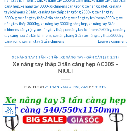
nâng tay ichimens 3 tấn
,
xe nâng tay 2500kg càng hẹp
,
xe nâng tay thấp 3 tấn
càng hẹp
,
xe nâng tay 3000kg ichimens càng rộng
,
xe nâng pallet
,
xe nâng
tay ichimens 2.5 tấn
,
xe nâng tay thấp càng rộng 2500kg
,
xe nâng tay
3000kg
,
xe nâng tay thấp 3 tấn càng rộng
,
xe nâng tay ichimens 3000kg
,
xe
nâng tay thấp 3000kg
,
xe nâng tay 3000kg càng hẹp
,
xe nâng tay 3 tấn
ichimens càng rộng
,
xe nâng tay thấp
,
xe nâng tay ichimens 2500kg
,
xe nâng
tay càng hẹp 2.5 tấn ichimens
,
xe nâng hàng 3 tấn
,
xe nâng tay thấp 3000kg
càng rộng
,
xe nâng tay 3 tấn ichimens
Leave a comment
XE NÂNG TAY 1 TẤN - 5 TẤN
,
XE NÂNG TAY - GẮN CÂN (2T, 2.5T)
Xe nâng tay thấp 3 tấn càng hẹp AC30S –
NIULI
POSTED ON
26 THÁNG MƯỜI HAI, 2024
BY
HUYEN
26
Th12