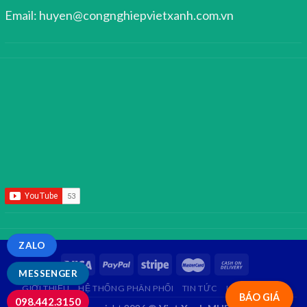
Email: huyen@congnghiepvietxanh.com.vn
ZALO
MESSENGER
GIỚI THIỆU
HỆ THỐNG PHÂN PHỐI
TIN TỨC
LIÊN HỆ
FAQ
BÁO GIÁ
098.442.3150