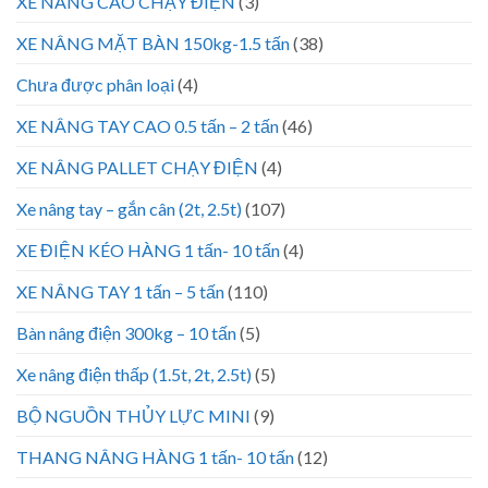
XE NÂNG CAO CHẠY ĐIỆN
(3)
XE NÂNG MẶT BÀN 150kg-1.5 tấn
(38)
Chưa được phân loại
(4)
XE NÂNG TAY CAO 0.5 tấn – 2 tấn
(46)
XE NÂNG PALLET CHẠY ĐIỆN
(4)
Xe nâng tay – gắn cân (2t, 2.5t)
(107)
XE ĐIỆN KÉO HÀNG 1 tấn- 10 tấn
(4)
XE NÂNG TAY 1 tấn – 5 tấn
(110)
Bàn nâng điện 300kg – 10 tấn
(5)
Xe nâng điện thấp (1.5t, 2t, 2.5t)
(5)
BỘ NGUỒN THỦY LỰC MINI
(9)
THANG NÂNG HÀNG 1 tấn- 10 tấn
(12)