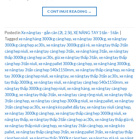
CONTINUE READING
→
Posted in
Xe nâng tay - gắn cân (2t, 2.5t)
,
XE NÂNG TAY 1 tấn - 5 tấn
|
Tagged
xe nâng hàng 3000kg càng hẹp
,
xe nâng tay 3000kg
,
xe nâng tay
3000kg càng hẹp ac30s
,
xe nâng tay 3000kg giá rẻ
,
xe nâng tay thấp 3 tấn
càng hẹp niuli
,
xe nâng tay càng hẹp 3 tấn
,
xe nâng hàng 3 tấn
,
xe nâng tay
thấp 3000kg càng hẹp ac30s
,
giá xe nâng tay thấp 3 tấn
,
xe nâng tay thấp
càng hẹp 3 tấn niuli
,
xe nâng pallet 3000kg càng hẹp
,
xe nâng hàng 3000kg
,
xe nâng tay 3 tấn càng hẹp 540x1150mm
,
xe nâng tay thấp càng hẹp
,
xe nâng
tay 3000kg càng hẹp niuli
,
xe nâng tay
,
xe nâng tay thấp 3 tấn ac30s
,
xe nâng
tay thấp 3000kg
,
xe nâng tay niuli
,
xe nâng tay càng hẹp 540x1150mm
,
xe
nâng tay thấp 3000kg càng hẹp niuli
,
xe nâng hàng
,
xe nâng tay càng hẹp
3000kg
,
xe nâng tay thấp 3 tấn
,
xe nâng tay càng rộng niuli
,
xe nâng tay thấp
3 tấn càng hẹp
,
xe nâng tay càng hẹp 3000kg niuli
,
xe nâng pallet
,
xe nâng tay
3 tấn càng hẹp ac30s
,
xe nâng kéo pallet đẩy tay
,
xe nâng tay niuli càng hẹp
,
xe nâng tay 3000kg càng hẹp
,
xe nâng tay thấp càng hẹp 3000kg niuli
,
xe
nâng tay thấp
,
xe nâng tay thấp 3 tấn càng hẹp ac30s
,
xe nâng tay thấp giá rẻ
,
xe nâng tay thấp niuli càng hẹp
,
xe nâng tay 3 tấn càng hẹp
,
xe nâng kéo
pallet
,
xe nâng tay thấp càng hẹp 3 tấn
,
xe nâng pallet 3 tấn
,
xe nâng tay thấp
càng hẹp niuli
,
xe nâng tay thấp 3000kg càng hẹp
,
xe nâng tay giá rẻ
,
xe nâng