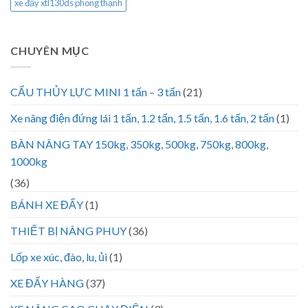
xe đẩy xtl130ds phong thạnh
CHUYÊN MỤC
CẨU THỦY LỰC MINI 1 tấn – 3 tấn
(21)
Xe nâng điện đứng lái 1 tấn, 1.2 tấn, 1.5 tấn, 1.6 tấn, 2 tấn
(1)
BÀN NÂNG TAY 150kg, 350kg, 500kg, 750kg, 800kg,
1000kg
(36)
BÁNH XE ĐẨY
(1)
THIẾT BỊ NÂNG PHUY
(36)
Lốp xe xúc, đào, lu, ủi
(1)
XE ĐẨY HÀNG
(37)