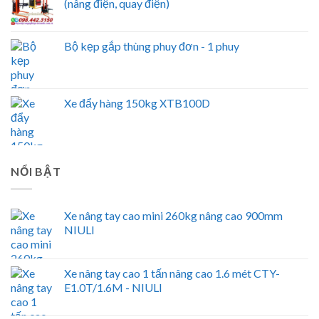
(nâng điện, quay điện)
Bộ kẹp gắp thùng phuy đơn - 1 phuy
Xe đẩy hàng 150kg XTB100D
NỔI BẬT
Xe nâng tay cao mini 260kg nâng cao 900mm
NIULI
Xe nâng tay cao 1 tấn nâng cao 1.6 mét CTY-
E1.0T/1.6M - NIULI