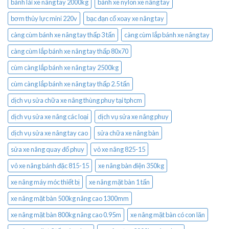
bánh lái xe nâng tay 2000kg
bánh xe nylon xe nâng tay
bơm thủy lực mini 220v
bạc đạn cổ xoay xe nâng tay
càng cùm bánh xe nâng tay thấp 3 tấn
càng cùm lắp bánh xe nâng tay
càng cùm lắp bánh xe nâng tay thấp 80x70
cùm càng lắp bánh xe nâng tay 2500kg
cùm càng lắp bánh xe nâng tay thấp 2.5 tấn
dịch vụ sửa chữa xe nâng thùng phuy tại tphcm
dịch vụ sửa xe nâng các loại
dịch vụ sửa xe nâng phuy
dịch vụ sửa xe nâng tay cao
sửa chữa xe nâng bàn
sửa xe nâng quay đổ phuy
vỏ xe nâng 825-15
vỏ xe nâng bánh đặc 815-15
xe nâng bàn điện 350kg
xe nâng máy móc thiết bị
xe nâng mặt bàn 1 tấn
xe nâng mặt bàn 500kg nâng cao 1300mm
xe nâng mặt bàn 800kg nâng cao 0.95m
xe nâng mặt bàn có con lăn