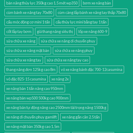
bàn nâng thủy lực 350kg cao 1.5 mét wp350
bơm xe nâng bàn
cùm bánh xe nâng tay 70x80
cùm càng lắp bánh xe nâng tay thấp 70x80
cẩu móc động cơ mini 1 tấn
cẩu thủy lực mini bằng tay 1 tấn
cốt lắp tay bơm
giá thang nâng siêu thị
lốp xe nâng 600-9
sửa chữa xe nâng
sửa chữa xe nâng di chuyển phuy
sửa chữa xe nâng mặt bàn
sửa chữa xe nâng phuy
sửa chữa xe nâng tay
sửa chữa xe nâng tay cao
thang nâng đơn 125kg cao 8m
vỏ xe nâng bánh đặc 700-12casumina
vỏ đặc 825-15 casumina
xe nâng 2x
xe nâng bàn 1 tấn nâng cao 950mm
xe nâng bàn wp500 500kg cao 900mm
xe nâng bán tự động nâng cao 2500mm tải trọng nâng 1500kg
xe nâng di chuyển phuy gamlift
xe nâng gắn cân 2.5 tấn
xe nâng mặt bàn 350kg cao 1.5m