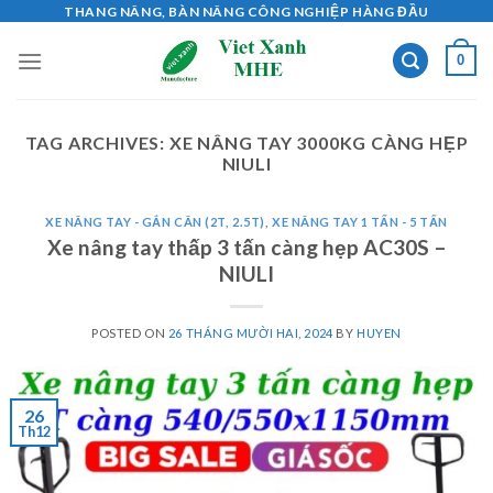
Skip
THANG NÂNG, BÀN NÂNG CÔNG NGHIỆP HÀNG ĐẦU
to
0
content
TAG ARCHIVES:
XE NÂNG TAY 3000KG CÀNG HẸP
NIULI
XE NÂNG TAY - GẮN CÂN (2T, 2.5T)
,
XE NÂNG TAY 1 TẤN - 5 TẤN
Xe nâng tay thấp 3 tấn càng hẹp AC30S –
NIULI
POSTED ON
26 THÁNG MƯỜI HAI, 2024
BY
HUYEN
26
Th12