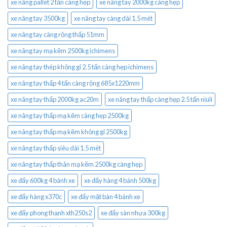
xe nâng pallet 2 tấn càng hẹp
xe nâng tay 2000kg càng hẹp
xe nâng tay 3500kg
xe nâng tay càng dài 1.5 mét
xe nâng tay càng rộng thấp 51mm
xe nâng tay mạ kẽm 2500kg ichimens
xe nâng tay thép không gỉ 2.5 tấn càng hẹp ichimens
xe nâng tay thấp 4 tấn càng rộng 685x1220mm
xe nâng tay thấp 2000kg ac20m
xe nâng tay thấp càng hẹp 2.5 tấn niuli
xe nâng tay thấp mạ kẽm càng hẹp 2500kg
xe nâng tay thấp mạ kẽm không gỉ 2500kg
xe nâng tay thấp siêu dài 1.5 mét
xe nâng tay thấp thân mạ kẽm 2500kg càng hẹp
xe đẩy 600kg 4 bánh xe
xe đẩy hàng 4 bánh 500kg
xe đẩy hàng x370c
xe đẩy mặt bàn 4 bánh xe
xe đẩy phong thạnh xth250s2
xe đẩy sàn nhựa 300kg