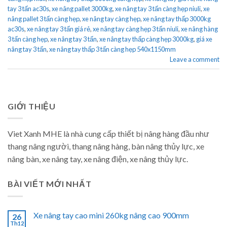
tay 3 tấn ac30s
,
xe nâng pallet 3000kg
,
xe nâng tay 3 tấn càng hẹp niuli
,
xe
nâng pallet 3 tấn càng hẹp
,
xe nâng tay càng hẹp
,
xe nâng tay thấp 3000kg
ac30s
,
xe nâng tay 3 tấn giá rẻ
,
xe nâng tay càng hẹp 3 tấn niuli
,
xe nâng hàng
3 tấn càng hẹp
,
xe nâng tay 3 tấn
,
xe nâng tay thấp càng hẹp 3000kg
,
giá xe
nâng tay 3 tấn
,
xe nâng tay thấp 3 tấn càng hẹp 540x1150mm
Leave a comment
GIỚI THIỆU
Viet Xanh MHE là nhà cung cấp thiết bị nâng hàng đầu như
thang nâng người, thang nâng hàng, bàn nâng thủy lực, xe
nâng bàn, xe nâng tay, xe nâng điện, xe nâng thủy lực.
BÀI VIẾT MỚI NHẤT
Xe nâng tay cao mini 260kg nâng cao 900mm
26
Th12